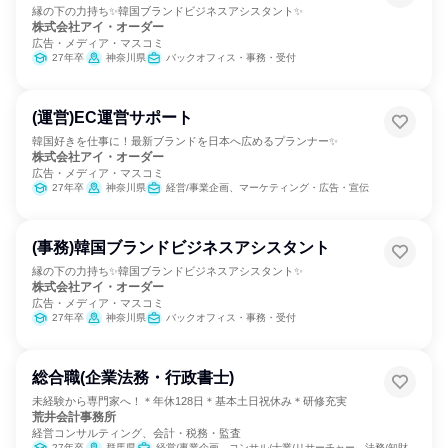
縁の下の力持ち✨韓国ブランドビジネスアシスタント✨
株式会社アイ・オーダー
広告・メディア・マスコミ
27年卒
神奈川県
バックオフィス・事務・受付
(運営)EC運営サポート
韓国好きを仕事に！最新ブランドを日本へ広めるプランナー✨
株式会社アイ・オーダー
広告・メディア・マスコミ
27年卒
神奈川県
経営/事業企画、マーケティング・広告・宣伝
(事務)韓国ブランドビジネスアシスタント
縁の下の力持ち✨韓国ブランドビジネスアシスタント✨
株式会社アイ・オーダー
広告・メディア・マスコミ
27年卒
神奈川県
バックオフィス・事務・受付
総合職(企業法務・行政書士)
未経験から専門家へ！＊年休128日＊基本土日祝休み＊研修充実
荒井会計事務所
経営コンサルティング、会計・税務・監査
27年卒
群馬県
経営/事業企画、コンサル/士業/リサーチャー、法務/知財