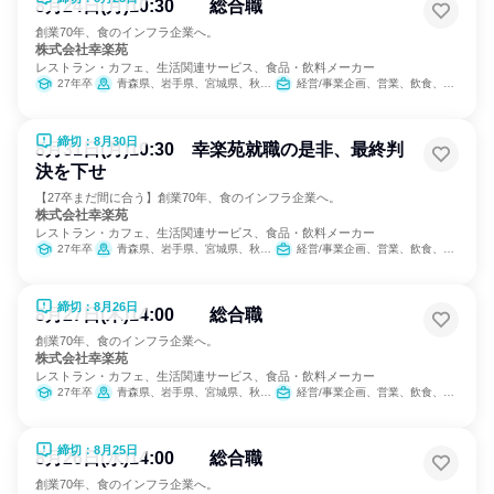
8月24日(月)10:30 総合職
創業70年、食のインフラ企業へ。
株式会社幸楽苑
レストラン・カフェ、生活関連サービス、食品・飲料メーカー
27年卒
青森県、岩手県、宮城県、秋田県、山形県、福島県、茨城県、栃木県、群馬県、埼玉県、千葉県、東京都、神奈川県、新潟県、山梨県、長野県、静岡県
経営/事業企画、営業、飲食、小売販売/流通、製造・生産工程、SCM/生産管理/購買/物流、人事、広報/IR、商品企画、マーケティング・広告・宣伝、カスタマーサクセス
締切：8月30日
8月31日(月)10:30 幸楽苑就職の是非、最終判
決を下せ
【27卒まだ間に合う】創業70年、食のインフラ企業へ。
株式会社幸楽苑
レストラン・カフェ、生活関連サービス、食品・飲料メーカー
27年卒
青森県、岩手県、宮城県、秋田県、山形県、福島県、茨城県、栃木県、群馬県、埼玉県、千葉県、東京都、神奈川県、新潟県、山梨県、長野県、静岡県
経営/事業企画、営業、飲食、小売販売/流通、製造・生産工程、SCM/生産管理/購買/物流、人事、広報/IR、商品企画、マーケティング・広告・宣伝、カスタマーサクセス
締切：8月26日
8月27日(木)14:00 総合職
創業70年、食のインフラ企業へ。
株式会社幸楽苑
レストラン・カフェ、生活関連サービス、食品・飲料メーカー
27年卒
青森県、岩手県、宮城県、秋田県、山形県、福島県、茨城県、栃木県、群馬県、埼玉県、千葉県、東京都、神奈川県、新潟県、山梨県、長野県、静岡県
経営/事業企画、営業、飲食、小売販売/流通、製造・生産工程、SCM/生産管理/購買/物流、人事、広報/IR、商品企画、マーケティング・広告・宣伝、カスタマーサクセス
締切：8月25日
8月26日(水)14:00 総合職
創業70年、食のインフラ企業へ。