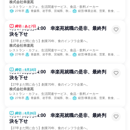
株式会社幸楽苑
レストラン・カフェ、生活関連サービス、食品・飲料メーカー
27年卒
青森県、岩手県、宮城県、秋田県、山形県、福島県、茨城県、栃木県、群馬県、埼玉県、千葉県、東京都、神奈川県、新潟県、山梨県、長野県、静岡県
経営/事業企画、営業、飲食、小売販売/流通、製造・生産工程、SCM/生産管理/購買/物流、人事、広報/IR、商品企画、マーケティング・広告・宣伝、カスタマーサクセス
締切：あと7日
8月17日(月)14:00 幸楽苑就職の是非、最終判
決を下せ
【27卒まだ間に合う】創業70年、食のインフラ企業へ。
株式会社幸楽苑
レストラン・カフェ、生活関連サービス、食品・飲料メーカー
27年卒
青森県、岩手県、宮城県、秋田県、山形県、福島県、茨城県、栃木県、群馬県、埼玉県、千葉県、東京都、神奈川県、新潟県、山梨県、長野県、静岡県
経営/事業企画、営業、飲食、小売販売/流通、製造・生産工程、SCM/生産管理/購買/物流、人事、広報/IR、商品企画、マーケティング・広告・宣伝、カスタマーサクセス
締切：8月18日
8月19日(水)14:00 幸楽苑就職の是非、最終判
決を下せ
【27卒まだ間に合う】創業70年、食のインフラ企業へ。
株式会社幸楽苑
レストラン・カフェ、生活関連サービス、食品・飲料メーカー
27年卒
青森県、岩手県、宮城県、秋田県、山形県、福島県、茨城県、栃木県、群馬県、埼玉県、千葉県、東京都、神奈川県、新潟県、山梨県、長野県、静岡県
経営/事業企画、営業、飲食、小売販売/流通、製造・生産工程、SCM/生産管理/購買/物流、人事、広報/IR、商品企画、マーケティング・広告・宣伝、カスタマーサクセス
締切：8月26日
8月27日(木)14:00 幸楽苑就職の是非、最終判
決を下せ
【27卒まだ間に合う】創業70年、食のインフラ企業へ。