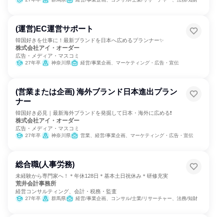
(運営)EC運営サポート
韓国好きを仕事に！最新ブランドを日本へ広めるプランナー✨
株式会社アイ・オーダー
広告・メディア・マスコミ
27年卒
神奈川県
経営/事業企画、マーケティング・広告・宣伝
(営業または企画) 海外ブランド日本進出プラン
ナー
韓国好き必見｜最新海外ブランドを発掘して日本・海外に広める❗
株式会社アイ・オーダー
広告・メディア・マスコミ
27年卒
神奈川県
営業、経営/事業企画、マーケティング・広告・宣伝
総合職(人事労務)
未経験から専門家へ！＊年休128日＊基本土日祝休み＊研修充実
荒井会計事務所
経営コンサルティング、会計・税務・監査
27年卒
群馬県
経営/事業企画、コンサル/士業/リサーチャー、法務/知財