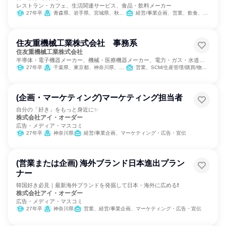
レストラン・カフェ、生活関連サービス、食品・飲料メーカー
27年卒
青森県、岩手県、宮城県、秋田県、山形県、福島県、茨城県、栃木県、群馬県、埼玉県、千葉県、東京都、神奈川県、新潟県、山梨県、長野県、静岡県
経営/事業企画、営業、飲食、小売販売/流通、製造・生産工程、SCM/生産管理/購買/物流、人事、広報/IR、商品企画、マーケティング・広告・宣伝、カスタマーサクセス
住友重機械工業株式会社 事務系
住友重機械工業株式会社
半導体・電子機器メーカー、機械・医療機器メーカー、電力・ガス・水道・
エネルギー
27年卒
千葉県、東京都、神奈川県、愛知県、愛媛県
営業、SCM/生産管理/購買/物流、経理/税務/財務、人事、経営/事業企画、商品企画
(企画・マーケティング)マーケティング担当者
自分の「好き」をもっと身近に✨
株式会社アイ・オーダー
広告・メディア・マスコミ
27年卒
神奈川県
経営/事業企画、マーケティング・広告・宣伝
(営業または企画) 海外ブランド日本進出プラン
ナー
韓国好き必見｜最新海外ブランドを発掘して日本・海外に広める❗
株式会社アイ・オーダー
広告・メディア・マスコミ
27年卒
神奈川県
営業、経営/事業企画、マーケティング・広告・宣伝