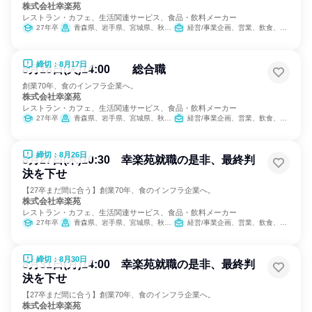
株式会社幸楽苑
レストラン・カフェ、生活関連サービス、食品・飲料メーカー
27年卒
青森県、岩手県、宮城県、秋田県、山形県、福島県、茨城県、栃木県、群馬県、埼玉県、千葉県、東京都、神奈川県、新潟県、山梨県、長野県、静岡県
経営/事業企画、営業、飲食、小売販売/流通、製造・生産工程、SCM/生産管理/購買/物流、人事、広報/IR、商品企画、マーケティング・広告・宣伝、カスタマーサクセス
締切：8月17日
8月18日(火)14:00 総合職
創業70年、食のインフラ企業へ。
株式会社幸楽苑
レストラン・カフェ、生活関連サービス、食品・飲料メーカー
27年卒
青森県、岩手県、宮城県、秋田県、山形県、福島県、茨城県、栃木県、群馬県、埼玉県、千葉県、東京都、神奈川県、新潟県、山梨県、長野県、静岡県
経営/事業企画、営業、飲食、小売販売/流通、製造・生産工程、SCM/生産管理/購買/物流、人事、広報/IR、商品企画、マーケティング・広告・宣伝、カスタマーサクセス
締切：8月26日
8月27日(木)10:30 幸楽苑就職の是非、最終判
決を下せ
【27卒まだ間に合う】創業70年、食のインフラ企業へ。
株式会社幸楽苑
レストラン・カフェ、生活関連サービス、食品・飲料メーカー
27年卒
青森県、岩手県、宮城県、秋田県、山形県、福島県、茨城県、栃木県、群馬県、埼玉県、千葉県、東京都、神奈川県、新潟県、山梨県、長野県、静岡県
経営/事業企画、営業、飲食、小売販売/流通、製造・生産工程、SCM/生産管理/購買/物流、人事、広報/IR、商品企画、マーケティング・広告・宣伝、カスタマーサクセス
締切：8月30日
8月31日(月)14:00 幸楽苑就職の是非、最終判
決を下せ
【27卒まだ間に合う】創業70年、食のインフラ企業へ。
株式会社幸楽苑