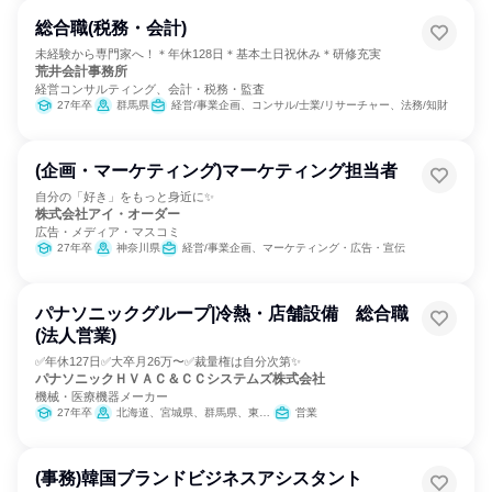
総合職(税務・会計)
未経験から専門家へ！＊年休128日＊基本土日祝休み＊研修充実
荒井会計事務所
経営コンサルティング、会計・税務・監査
27年卒
群馬県
経営/事業企画、コンサル/士業/リサーチャー、法務/知財
(企画・マーケティング)マーケティング担当者
自分の「好き」をもっと身近に✨
株式会社アイ・オーダー
広告・メディア・マスコミ
27年卒
神奈川県
経営/事業企画、マーケティング・広告・宣伝
パナソニックグループ|冷熱・店舗設備 総合職
(法人営業)
✅年休127日✅大卒月26万〜✅裁量権は自分次第✨
パナソニックＨＶＡＣ＆ＣＣシステムズ株式会社
機械・医療機器メーカー
27年卒
北海道、宮城県、群馬県、東京都、愛知県、大阪府、広島県、福岡県
営業
(事務)韓国ブランドビジネスアシスタント