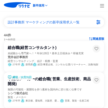
新卒採用
設計事務所 マーケティングの新卒採用求人一覧
44件
関連度順
1〜44件目
総合職(経営コンサルタント)
未経験から専門家へ！＊年休128日＊基本土日祝休み＊研修充実
荒井会計事務所
経営コンサルティング、会計・税務・監査
27年卒
群馬県
経営/事業企画、コンサル/士業/リサーチャー、法務/知財
締切：12月31日
不織布メーカーの総合職( 営業、生産技術、商品
開発)
無限の可能性・展開性を持つ素材を国内外に切り拓く仕事です
シンワ株式会社
製造・メーカー
27年卒
東京都、愛知県、大阪府、愛媛県、福岡県
営業、製造・生産工程