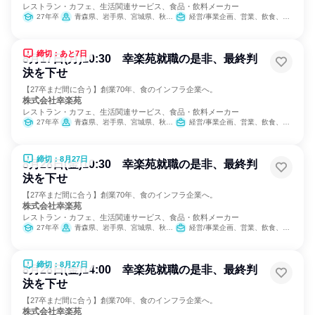
レストラン・カフェ、生活関連サービス、食品・飲料メーカー
27年卒
青森県、岩手県、宮城県、秋田県、山形県、福島県、茨城県、栃木県、群馬県、埼玉県、千葉県、東京都、神奈川県、新潟県、山梨県、長野県、静岡県
経営/事業企画、営業、飲食、小売販売/流通、製造・生産工程、SCM/生産管理/購買/物流、人事、広報/IR、商品企画、マーケティング・広告・宣伝、カスタマーサクセス
締切：あと7日
8月17日(月)10:30 幸楽苑就職の是非、最終判
決を下せ
【27卒まだ間に合う】創業70年、食のインフラ企業へ。
株式会社幸楽苑
レストラン・カフェ、生活関連サービス、食品・飲料メーカー
27年卒
青森県、岩手県、宮城県、秋田県、山形県、福島県、茨城県、栃木県、群馬県、埼玉県、千葉県、東京都、神奈川県、新潟県、山梨県、長野県、静岡県
経営/事業企画、営業、飲食、小売販売/流通、製造・生産工程、SCM/生産管理/購買/物流、人事、広報/IR、商品企画、マーケティング・広告・宣伝、カスタマーサクセス
締切：8月27日
8月28日(金)10:30 幸楽苑就職の是非、最終判
決を下せ
【27卒まだ間に合う】創業70年、食のインフラ企業へ。
株式会社幸楽苑
レストラン・カフェ、生活関連サービス、食品・飲料メーカー
27年卒
青森県、岩手県、宮城県、秋田県、山形県、福島県、茨城県、栃木県、群馬県、埼玉県、千葉県、東京都、神奈川県、新潟県、山梨県、長野県、静岡県
経営/事業企画、営業、飲食、小売販売/流通、製造・生産工程、SCM/生産管理/購買/物流、人事、広報/IR、商品企画、マーケティング・広告・宣伝、カスタマーサクセス
締切：8月27日
8月28日(金)14:00 幸楽苑就職の是非、最終判
決を下せ
【27卒まだ間に合う】創業70年、食のインフラ企業へ。
株式会社幸楽苑