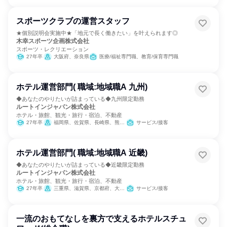
スポーツクラブの運営スタッフ
★個別説明会実施中★「地元で長く働きたい」を叶えられます◎
木幸スポーツ企画株式会社
スポーツ・レクリエーション
27年卒
大阪府、奈良県
医療/福祉専門職、教育/保育専門職
ホテル運営部門( 職域:地域職A 九州)
◆あなたのやりたいが詰まっている◆九州限定勤務
ルートインジャパン株式会社
ホテル・旅館、観光・旅行・宿泊、不動産
27年卒
福岡県、佐賀県、長崎県、熊本県、大分県、宮崎県、鹿児島県
サービス/接客
ホテル運営部門( 職域:地域職A 近畿)
◆あなたのやりたいが詰まっている◆近畿限定勤務
ルートインジャパン株式会社
ホテル・旅館、観光・旅行・宿泊、不動産
27年卒
三重県、滋賀県、京都府、大阪府、兵庫県、奈良県、和歌山県
サービス/接客
一流のおもてなしを裏方で支えるホテルスチュ