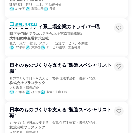
建築設計、建設・土木、不動産仲介
27年卒
和歌山県
営業
締切：8月31日
大手モビリティ系上場企業のドライバー職
ES不要/7日内定/2days選考会/上場/東京都勤務確約
大和自動車交通株式会社
観光・旅行・宿泊、タクシー・送迎サービス、不動産
27年卒
東京都
サービス/接客、交通/運輸
日本のものづくりを支える"製造スペシャリスト
職"
ものづくりで日本を支える｜食事/住宅手当有・書類SPIなし
株式会社ブラステック
人材派遣・職業紹介
27年卒
栃木県
製造・生産工程
日本のものづくりを支える"製造スペシャリスト
職"
ものづくりで日本を支える｜食事/住宅手当有・書類SPIなし
株式会社ブラステック
人材派遣・職業紹介