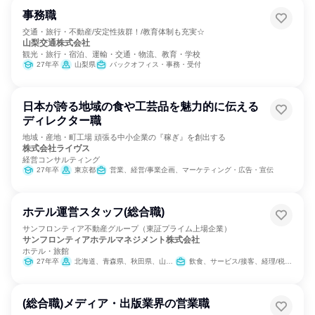
事務職
交通・旅行・不動産/安定性抜群！/教育体制も充実☆
山梨交通株式会社
観光・旅行・宿泊、運輸・交通・物流、教育・学校
27年卒
山梨県
バックオフィス・事務・受付
日本が誇る地域の食や工芸品を魅力的に伝える
ディレクター職
地域・産地・町工場 頑張る中小企業の『稼ぎ』を創出する
株式会社ライヴス
経営コンサルティング
27年卒
東京都
営業、経営/事業企画、マーケティング・広告・宣伝
ホテル運営スタッフ(総合職)
サンフロンティア不動産グループ（東証プライム上場企業）
サンフロンティアホテルマネジメント株式会社
ホテル・旅館
27年卒
北海道、青森県、秋田県、山形県、茨城県、栃木県、千葉県、新潟県、長野県、愛知県、京都府、大阪府、兵庫県、岡山県、愛媛県、福岡県、熊本県、沖縄県
飲食、サービス/接客、経理/税務/財務
(総合職)メディア・出版業界の営業職