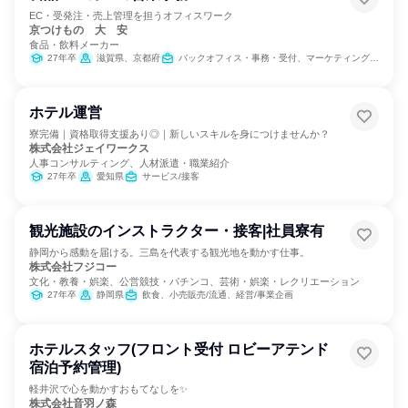
EC・受発注・売上管理を担うオフィスワーク
京つけもの 大 安
食品・飲料メーカー
27年卒
滋賀県、京都府
バックオフィス・事務・受付、マーケティング・広告・宣伝、カスタマーサポート/コールセンター
ホテル運営
寮完備｜資格取得支援あり◎｜新しいスキルを身につけませんか？
株式会社ジェイワークス
人事コンサルティング、人材派遣・職業紹介
27年卒
愛知県
サービス/接客
観光施設のインストラクター・接客|社員寮有
静岡から感動を届ける。三島を代表する観光地を動かす仕事。
株式会社フジコー
文化・教養・娯楽、公営競技・パチンコ、芸術・娯楽・レクリエーション
27年卒
静岡県
飲食、小売販売/流通、経営/事業企画
ホテルスタッフ(フロント受付 ロビーアテンド
宿泊予約管理)
軽井沢で心を動かすおもてなしを✨
株式会社音羽ノ森