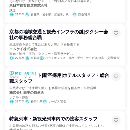
その想いが、始発になる。［JR東日本／東日本旅客鉄道］
東日本旅客鉄道株式会社
鉄道
27年卒
青森県、岩手県、宮城県、秋田県、山形県、福島県、茨城県、栃木県、群馬県、埼玉県、千葉県、東京都、神奈川県、新潟県、山梨県、長野県、静岡県
交通/運輸
京都の地域交通と観光インフラの鍵|タクシー会
社の事務総合職
地域交通を通して生活に彩りと豊かさを提供する
エムケイ株式会社
観光・旅行・宿泊、タクシー・送迎サービス
27年卒
京都府
バックオフィス・事務・受付、サービス/接客、交通/運輸
締切：1月31日
観光・リゾート|新卒採用|ホテルスタッフ・総合
職スタッフ
自然豊かな三浦海岸で働く|お客様の笑顔を創るホテル総合職
株式会社四季の自然舎
ホテル・旅館
27年卒
神奈川県
サービス/接客
特急列車・新観光列車内での接客スタッフ
お客様の旅路を彩るお仕事♪充実の研修で接客のスペシャリストへ