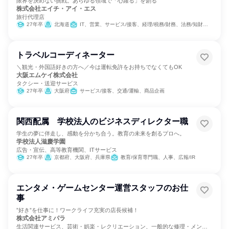
限界を決めない挑戦。あらゆる領域で「心躍る」を創る
株式会社エイチ・アイ・エス
旅行代理店
27年卒
北海道
IT、営業、サービス/接客、経理/税務/財務、法務/知財、商品企画、カスタマーサポート/コールセンター
トラベルコーディネーター
＼観光・外国語好きの方へ／今は運転免許をお持ちでなくてもOK
大阪エムケイ株式会社
タクシー・送迎サービス
27年卒
大阪府
サービス/接客、交通/運輸、商品企画
関西配属 学校法人のビジネスディレクター職
学生の夢に伴走し、感動を分かち合う。教育の未来を創るプロへ。
学校法人滋慶学園
広告・宣伝、高等教育機関、ITサービス
27年卒
京都府、大阪府、兵庫県
教育/保育専門職、人事、広報/IR
エンタメ・ゲームセンター運営スタッフのお仕
事
”好き”を仕事に！ワークライフ充実の店長候補！
株式会社アミパラ
生活関連サービス、芸術・娯楽・レクリエーション、一般的な修理・メンテ