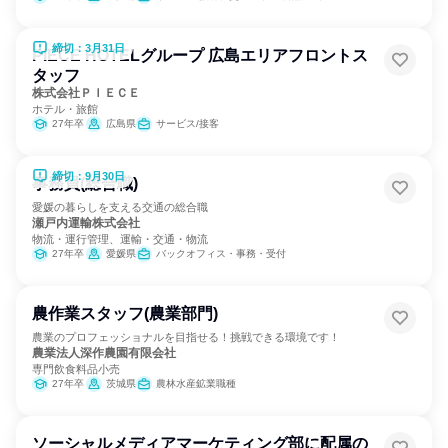
締切：3月31日
PIECE HOTELグループ 広島エリアフロントス
タッフ
株式会社ＰＩＥＣＥ
ホテル・旅館
27年卒
広島県
サービス/接客
締切：9月30日
事務員(総合職)
愛媛の暮らしを支える交通の総合職
瀬戸内運輸株式会社
物流・運行管理、運輸・交通・物流
27年卒
愛媛県
バックオフィス・事務・受付
農作業スタッフ(農業部門)
農業のプロフェッショナルを目指せる！挑戦できる環境です！
農業法人深作農園有限会社
専門飲食料品小売
27年卒
茨城県
農林水産鉱業職種
ソーシャルメディアマーケティング部に配属の