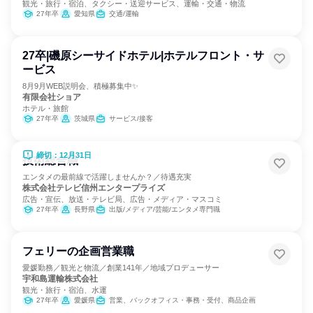
観光・旅行・宿泊、タクシー・送迎サービス、運輸・交通・物流
27年卒
愛知県
交通/運輸
27卒|磯原シーサイドホテル|ホテルフロント・サ
ービス
8月9月WEB説明会、積極募集中✨
有限会社ショア
ホテル・旅館
27年卒
茨城県
サービス/接客
締切：12月31日
技術総合職
エンタメの最前線で活躍しませんか？／待遇充実
株式会社テレビ信州エンタープライズ
広告・宣伝、放送・テレビ局、広告・メディア・マスコミ
27年卒
長野県
出版/メディア/芸能/エンタメ専門職
フェリーの企画営業職
愛媛勤務／観光と物流／創業141年／地域プロデューサー
宇和島運輸株式会社
観光・旅行・宿泊、水運
27年卒
愛媛県
営業、バックオフィス・事務・受付、商品企画