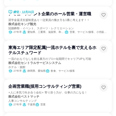
締切：12月31日
アミューズメント企業のホール営業・運営職
奨学金返済支援制度あり！従業員の働き方を1番に考えます！！
株式会社キング観光
冠婚葬祭・イベント、スポーツ・レクリエーション
27年卒
愛知県、三重県、滋賀県、和歌山県
営業、サービス/接客、小売販売/流通、人事、総務、商品企画、マーケティング・広告・宣伝
東海エリア限定配属|一流ホテルを裏で支えるホ
テルスチュワード
一流のおもてなしを創る裏方のプロ⭐短期間でキャリアUPも可能
株式会社セントラルサービスシステム
ホテル・旅館
27年卒
静岡県、愛知県
飲食、サービス/接客
企画営業職(採用コンサルティング営業)
⭐人に本気で向き合う会社⭐ 寄り添う力が、仕事の力になる！
株式会社ベストマッチ
人事コンサルティング
27年卒
千葉県
営業