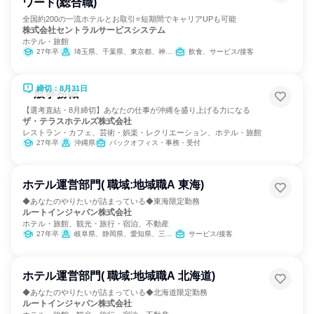
ワード(総合職)
全国約200の一流ホテルとお取引⭐短期間でキャリアUPも可能
株式会社セントラルサービスシステム
ホテル・旅館
27年卒
埼玉県、千葉県、東京都、神奈川県、富山県、石川県、長野県、岐阜県、静岡県、愛知県、滋賀県、京都府、大阪府、兵庫県、奈良県、広島県、福岡県、佐賀県、長崎県、大分県、宮崎県、鹿児島県、沖縄県
飲食、サービス/接客
締切：8月31日
一般事務職
【選考直結・8月締切】あなたの仕事が沖縄を盛り上げる力になる
ザ・テラスホテルズ株式会社
レストラン・カフェ、芸術・娯楽・レクリエーション、ホテル・旅館
27年卒
沖縄県
バックオフィス・事務・受付
ホテル運営部門( 職域:地域職A 東海)
◆あなたのやりたいが詰まっている◆東海限定勤務
ルートインジャパン株式会社
ホテル・旅館、観光・旅行・宿泊、不動産
27年卒
岐阜県、静岡県、愛知県、三重県
サービス/接客
ホテル運営部門( 職域:地域職A 北海道)
◆あなたのやりたいが詰まっている◆北海道限定勤務
ルートインジャパン株式会社