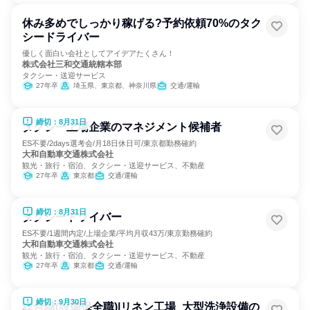
休み多めでしっかり稼げる?予約依頼70%のタク
シードライバー
優しく面白い会社としてアイデアたくさん！
株式会社三和交通統轄本部
タクシー・送迎サービス
27年卒
埼玉県、東京都、神奈川県
交通/運輸
締切：8月31日
タクシー上場企業のマネジメント候補者
ES不要/2days選考会/月18日休日可/東京都勤務確約
大和自動車交通株式会社
観光・旅行・宿泊、タクシー・送迎サービス、不動産
27年卒
東京都
交通/運輸
締切：8月31日
タクシードライバー
ES不要/1週間内定/上場企業/平均月収43万/東京勤務確約
大和自動車交通株式会社
観光・旅行・宿泊、タクシー・送迎サービス、不動産
27年卒
東京都
交通/運輸
締切：9月30日
総合職(設備保全職)|リネン工場_大型洗浄設備の