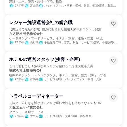
建設・土木、観光・旅行・宿泊、鉄道
27年卒
富山県
バックオフィス・事務・受付、営業、交通/運輸、製造・生産工程、建築/土木/プラント専門職、商品企画
レジャー施設運営会社の総合職
【内定まで最短2週間】自然に囲まれた職場★来年新ゴンドラ開業
八方尾根開発株式会社
ケータリング・フードサービス、ホテル・旅館、運輸・交通・物流
27年卒
長野県
不動産専門職、営業、飲食、サービス/接客、小売販売/流通、交通/運輸、SCM/生産管理/購買/物流、経理/税務/財務、人事、総務、マーケティング・広告・宣伝
ホテルの運営スタッフ(接客・企画)
これぞ村おこし！多様なキャリアが築ける＊定住支援も充実
株式会社上野振興公社
組織マネジメント・シンクタンク、ホテル・旅館、観光・旅行・宿泊
27年卒
群馬県
サービス/接客、バックオフィス・事務・受付
トラベルコーディネーター
＼観光・旅好きを活かせる／今は運転免許をお持ちでなくてもOK
大阪エムケイ株式会社
タクシー・送迎サービス
27年卒
大阪府
サービス/接客、交通/運輸、商品企画