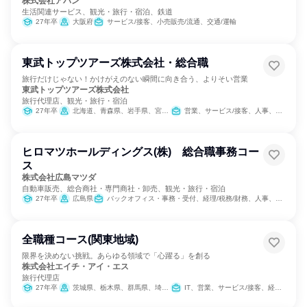
株式会社アバン
生活関連サービス、観光・旅行・宿泊、鉄道
27年卒
大阪府
サービス/接客、小売販売/流通、交通/運輸
東武トップツアーズ株式会社・総合職
旅行だけじゃない！かけがえのない瞬間に向き合う、よりそい営業
東武トップツアーズ株式会社
旅行代理店、観光・旅行・宿泊
27年卒
北海道、青森県、岩手県、宮城県、秋田県、山形県、福島県、茨城県、栃木県、群馬県、埼玉県、千葉県、東京都、神奈川県、新潟県、富山県、石川県、福井県、山梨県、長野県、岐阜県、静岡県、愛知県、三重県、滋賀県、京都府、大阪府、兵庫県、奈良県、和歌山県、鳥取県、島根県、岡山県、広島県、山口県、徳島県、香川県、愛媛県、高知県、福岡県、佐賀県、長崎県、熊本県、大分県、宮崎県、鹿児島県、沖縄県
営業、サービス/接客、人事、総務、法務/知財
ヒロマツホールディングス(株) 総合職事務コー
ス
株式会社広島マツダ
自動車販売、総合商社・専門商社・卸売、観光・旅行・宿泊
27年卒
広島県
バックオフィス・事務・受付、経理/税務/財務、人事、総務、法務/知財、IT、広報/IR、組織運営管理・公務員・事務系職種
全職種コース(関東地域)
限界を決めない挑戦。あらゆる領域で「心躍る」を創る
株式会社エイチ・アイ・エス
旅行代理店
27年卒
茨城県、栃木県、群馬県、埼玉県、千葉県、東京都、神奈川県、山梨県、長野県、静岡県
IT、営業、サービス/接客、経理/税務/財務、法務/知財、商品企画、カスタマーサポート/コールセンター