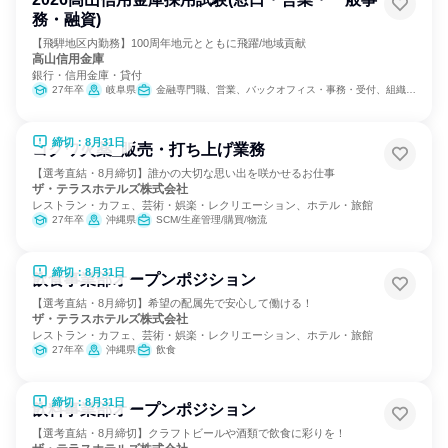
務・融資)
【飛騨地区内勤務】100周年地元とともに飛躍/地域貢献
高山信用金庫
銀行・信用金庫・貸付
27年卒
岐阜県
金融専門職、営業、バックオフィス・事務・受付、組織運営管理・公務員・事務系職種
締切：8月31日
コクワ火薬_販売・打ち上げ業務
【選考直結・8月締切】誰かの大切な思い出を咲かせるお仕事
ザ・テラスホテルズ株式会社
レストラン・カフェ、芸術・娯楽・レクリエーション、ホテル・旅館
27年卒
沖縄県
SCM/生産管理/購買/物流
締切：8月31日
飲食事業部オープンポジション
【選考直結・8月締切】希望の配属先で安心して働ける！
ザ・テラスホテルズ株式会社
レストラン・カフェ、芸術・娯楽・レクリエーション、ホテル・旅館
27年卒
沖縄県
飲食
締切：8月31日
飲料事業部オープンポジション
【選考直結・8月締切】クラフトビールや酒類で飲食に彩りを！