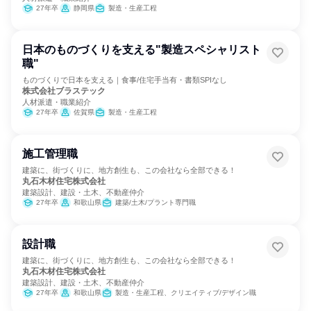
27年卒
静岡県
製造・生産工程
日本のものづくりを支える"製造スペシャリスト
職"
ものづくりで日本を支える｜食事/住宅手当有・書類SPIなし
株式会社ブラステック
人材派遣・職業紹介
27年卒
佐賀県
製造・生産工程
施工管理職
建築に、街づくりに、地方創生も、この会社なら全部できる！
丸石木材住宅株式会社
建築設計、建設・土木、不動産仲介
27年卒
和歌山県
建築/土木/プラント専門職
設計職
建築に、街づくりに、地方創生も、この会社なら全部できる！
丸石木材住宅株式会社
建築設計、建設・土木、不動産仲介
27年卒
和歌山県
製造・生産工程、クリエイティブ/デザイン職