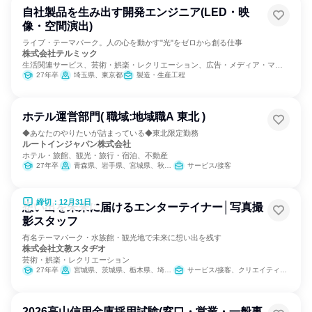
自社製品を生み出す開発エンジニア(LED・映
像・空間演出)
ライブ・テーマパーク。人の心を動かす"光"をゼロから創る仕事
株式会社テルミック
生活関連サービス、芸術・娯楽・レクリエーション、広告・メディア・マス
コミ
27年卒
埼玉県、東京都
製造・生産工程
ホテル運営部門( 職域:地域職A 東北 )
◆あなたのやりたいが詰まっている◆東北限定勤務
ルートインジャパン株式会社
ホテル・旅館、観光・旅行・宿泊、不動産
27年卒
青森県、岩手県、宮城県、秋田県、山形県、福島県
サービス/接客
締切：12月31日
想い出を未来に届けるエンターテイナー│写真撮
影スタッフ
有名テーマパーク・水族館・観光地で未来に想い出を残す
株式会社文教スタヂオ
芸術・娯楽・レクリエーション
27年卒
宮城県、茨城県、栃木県、埼玉県、東京都、神奈川県、富山県、長野県、岐阜県、静岡県、愛知県、三重県、滋賀県、京都府、大阪府、兵庫県、和歌山県、福岡県、長崎県、大分県、沖縄県
サービス/接客、クリエイティブ/デザイン職
2026高山信用金庫採用試験(窓口・営業・一般事