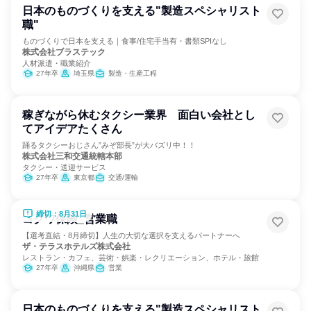
日本のものづくりを支える"製造スペシャリスト
職"
ものづくりで日本を支える｜食事/住宅手当有・書類SPIなし
株式会社ブラステック
人材派遣・職業紹介
27年卒
埼玉県
製造・生産工程
稼ぎながら休むタクシー業界 面白い会社とし
てアイデアたくさん
踊るタクシーおじさん”みぞ部長”が大バズリ中！！
株式会社三和交通統轄本部
タクシー・送迎サービス
27年卒
東京都
交通/運輸
締切：8月31日
コクワ保険_営業職
【選考直結・8月締切】人生の大切な選択を支えるパートナーへ
ザ・テラスホテルズ株式会社
レストラン・カフェ、芸術・娯楽・レクリエーション、ホテル・旅館
27年卒
沖縄県
営業
日本のものづくりを支える"製造スペシャリスト