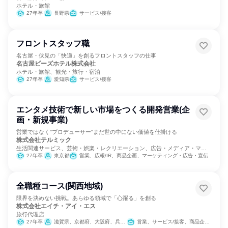
ホテル・旅館
27年卒
長野県
サービス/接客
フロントスタッフ職
名古屋・伏見の「快適」を創るフロントスタッフの仕事
名古屋ビーズホテル株式会社
ホテル・旅館、観光・旅行・宿泊
27年卒
愛知県
サービス/接客
エンタメ技術で新しい市場をつくる開発営業(企
画・新規事業)
営業ではなく"プロデューサー"まだ世の中にない価値を仕掛ける
株式会社テルミック
生活関連サービス、芸術・娯楽・レクリエーション、広告・メディア・マス
コミ
27年卒
東京都
営業、広報/IR、商品企画、マーケティング・広告・宣伝
全職種コース(関西地域)
限界を決めない挑戦。あらゆる領域で「心躍る」を創る
株式会社エイチ・アイ・エス
旅行代理店
27年卒
滋賀県、京都府、大阪府、兵庫県、奈良県、和歌山県
営業、サービス/接客、商品企画、カスタマーサポート/コールセンター