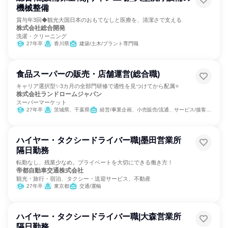
機械整備
賞与年3回◆観光大国日本のおもてなしと医療を、清潔さで支える
株式会社総合開発
洗濯・クリーニング
27年卒
香川県
建築/土木/プラント専門職
食品スーパーの販売・店舗運営(総合職)
キャリア選択型✨3カ月の全部門研修で適性を見つけてから配属⭐
株式会社ランドロームジャパン
スーパーマーケット
27年卒
茨城県、千葉県
経営/事業企画、小売販売/流通、サービス/接客、SCM/生産管理/購買/物流、人事、商品企画
ハイヤー・タクシードライバー職|墨田営業所
隔日勤務
転勤なし、残業少なめ。プライベートを大切にできる働き方！
帝都自動車交通株式会社
観光・旅行・宿泊、タクシー・送迎サービス、不動産
27年卒
東京都
交通/運輸
ハイヤー・タクシードライバー職|大森営業所
隔日勤務