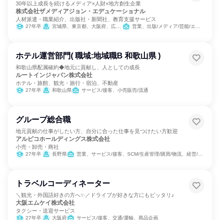
30年以上成長を続けるメディア×人財×地方創生企業
株式会社ザメディアジョン・エデュケーショナル
人材派遣・職業紹介、出版社・新聞社、教育支援サービス
27年卒
宮城県、東京都、大阪府、広島県
営業、出版/メディア/芸能/エンタメ専門職
ホテル運営部門( 職域:地域職B 和歌山県 )
和歌山県配属確約◆地元に貢献し、人としての成長
ルートインジャパン株式会社
ホテル・旅館、観光・旅行・宿泊、不動産
27年卒
和歌山県
サービス/接客、小売販売/流通
グループ総合職
地元貢献の仕事がしたい方、自分に合った仕事を見つけたい方歓迎
アルピコホールディングス株式会社
小売・卸売・商社
27年卒
長野県
営業、サービス/接客、SCM/生産管理/購買/物流、経営/事業企画
トラベルコーディネーター
＼観光・外国語好きの方へ✨／ドライブが好きな方にもピッタリ♪
大阪エムケイ株式会社
タクシー・送迎サービス
27年卒
大阪府
サービス/接客、交通/運輸、商品企画