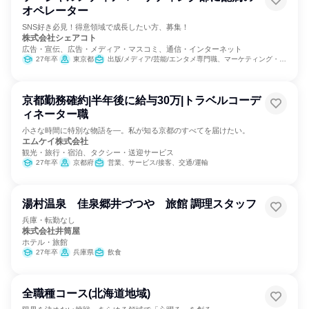
オペレーター
SNS好き必見！得意領域で成長したい方、募集！
株式会社シェアコト
広告・宣伝、広告・メディア・マスコミ、通信・インターネット
27年卒
東京都
出版/メディア/芸能/エンタメ専門職、マーケティング・広告・宣伝
京都勤務確約|半年後に給与30万|トラベルコーデ
ィネーター職
小さな時間に特別な物語を―。私が知る京都のすべてを届けたい。
エムケイ株式会社
観光・旅行・宿泊、タクシー・送迎サービス
27年卒
京都府
営業、サービス/接客、交通/運輸
湯村温泉 佳泉郷井づつや 旅館 調理スタッフ
兵庫・転勤なし
株式会社井筒屋
ホテル・旅館
27年卒
兵庫県
飲食
全職種コース(北海道地域)