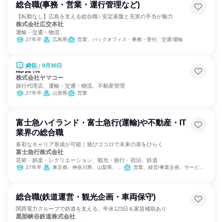
総合職(事務・営業・運行管理など)
【転勤なし】広島を支える総合職✨安定基盤と充実の手当が魅力
株式会社広交本社
運輸・交通・物流
27年卒
広島県
営業、バックオフィス・事務・受付、交通/運輸
締切：9月30日
総合職
株式会社ヤマコー
旅行代理店、運輸・交通・物流、不動産管理
27年卒
山形県
営業
富士急ハイランド・富士急行(運輸)や不動産・IT
業界の総合職
多彩なキャリア形成が可能｜遊びゴコロで未来の扉をひらく
富士急行株式会社
芸術・娯楽・レクリエーション、観光・旅行・宿泊、鉄道
27年卒
東京都、神奈川県、山梨県、静岡県
営業、経営/事業企画、サービス/接客、バックオフィス・事務・受付、交通/運輸、SCM/生産管理/購買/物流、経理/税務/財務、人事、総務、法務/知財、IT、広報/IR、商品企画、マーケティング・広告・宣伝
総合職(鉄道運営・観光企画・車両保守)
関西電力グループで鉄道を支える。年休123日＆家賃補助あり
黒部峡谷鉄道株式会社