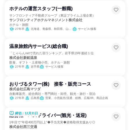
ホテルの運営スタッフ(一般職)
サンフロンティア不動産グループ（東証プライム上場企業）
サンフロンティアホテルマネジメント株式会社
ホテル・旅館
27年卒
北海道、青森県、秋田県、山形県、茨城県、栃木県、千葉県、新潟県、長野県、愛知県、京都府、大阪府、岡山県、愛媛県、福岡県、熊本県、沖縄県
サービス/接客
温泉旅館内サービス(総合職)
「じゃらんnetで売れた宿ランキング」岩手県19年連続１位
株式会社新鉛温泉
飲食、ギフト・土産物小売、ホテル・旅館
27年卒
岩手県
サービス/接客
おりづるタワー(株) 接客・販売コース
株式会社広島マツダ
自動車販売、総合商社・専門商社・卸売、観光・旅行・宿泊
27年卒
広島県
営業、小売販売/流通、総務、広報/IR、商品企画
締切：12月31日
総合職・バスドライバー(観光・送迎)
1年目で”年収400万円以上”◆手当充実◆資格取得支援あり◎
株式会社西三交通