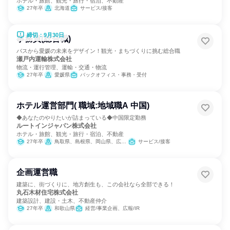
ホテル・旅館、観光・旅行・宿泊、不動産
27年卒
北海道
サービス/接客
締切：9月30日
事務員(総合職)
バスから愛媛の未来をデザイン！観光・まちづくりに挑む総合職
瀬戸内運輸株式会社
物流・運行管理、運輸・交通・物流
27年卒
愛媛県
バックオフィス・事務・受付
ホテル運営部門( 職域:地域職A 中国)
◆あなたのやりたいが詰まっている◆中国限定勤務
ルートインジャパン株式会社
ホテル・旅館、観光・旅行・宿泊、不動産
27年卒
鳥取県、島根県、岡山県、広島県、山口県
サービス/接客
企画運営職
建築に、街づくりに、地方創生も、この会社なら全部できる！
丸石木材住宅株式会社
建築設計、建設・土木、不動産仲介
27年卒
和歌山県
経営/事業企画、広報/IR