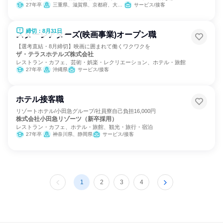
ナンス
27年卒
三重県、滋賀県、京都府、大阪府、兵庫県、奈良県、鳥取県、島根県、岡山県、広島県、山口県、香川県、愛媛県、高知県、長崎県
サービス/接客
締切：8月31日
スターシアターズ(映画事業)オープン職
【選考直結・8月締切】映画に囲まれて働くワクワクを
ザ・テラスホテルズ株式会社
レストラン・カフェ、芸術・娯楽・レクリエーション、ホテル・旅館
27年卒
沖縄県
サービス/接客
ホテル接客職
リゾートホテル/小田急グループ/社員寮自己負担16,000円
株式会社小田急リゾーツ（新卒採用）
レストラン・カフェ、ホテル・旅館、観光・旅行・宿泊
27年卒
神奈川県、静岡県
サービス/接客
1
2
3
4