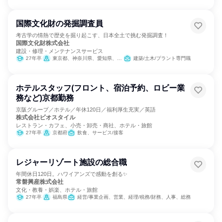
国際文化財の発掘調査員
考古学の情熱で歴史を掘り起こす、日本全土で挑む発掘調査！
国際文化財株式会社
建設・修理・メンテナンスサービス
27年卒
東京都、神奈川県、愛知県、大阪府、沖縄県
建築/土木/プラント専門職
ホテルスタッフ(フロント、宿泊予約、ロビー業
務など)京都勤務
京阪グループ／ホテル／年休120日／福利厚生充実／英語
株式会社ビオスタイル
レストラン・カフェ、小売・卸売・商社、ホテル・旅館
27年卒
京都府
飲食、サービス/接客
レジャーリゾート施設の総合職
年間休日120日。ハワイアンズで感動を創る✨
常磐興産株式会社
文化・教養・娯楽、ホテル・旅館
27年卒
福島県
経営/事業企画、営業、経理/税務/財務、人事、総務