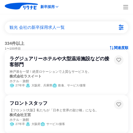
新卒採用
観光 会社の新卒採用求人一覧
334件以上
関連度順
1〜100件目
ラグジュアリーホテルや大型温浴施設などの接
客部門
神戸港を一望！絶景ロケーションで上質なサービスを。
株式会社ラスイート
ホテル・旅館
27年卒
大阪府、兵庫県
飲食、サービス/接客
フロントスタッフ
【フロント/大阪】私たちが「日本と世界の架け橋」になる。
株式会社王宮
ホテル・旅館
27年卒
大阪府
サービス/接客