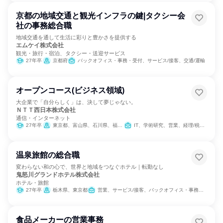
京都の地域交通と観光インフラの鍵|タクシー会
社の事務総合職
地域交通を通して生活に彩りと豊かさを提供する
エムケイ株式会社
観光・旅行・宿泊、タクシー・送迎サービス
27年卒
京都府
バックオフィス・事務・受付、サービス/接客、交通/運輸
オープンコース(ビジネス領域)
大企業で「自分らしく」は、決して夢じゃない。
ＮＴＴ西日本株式会社
通信・インターネット
27年卒
東京都、富山県、石川県、福井県、岐阜県、静岡県、愛知県、三重県、滋賀県、京都府、大阪府、兵庫県、奈良県、和歌山県、鳥取県、島根県、岡山県、広島県、山口県、徳島県、香川県、愛媛県、高知県、福岡県、佐賀県、長崎県、熊本県、大分県、宮崎県、鹿児島県、沖縄県
IT、学術研究、営業、経理/税務/財務、人事、総務、マーケティング・広告・宣伝
温泉旅館の総合職
変わらない和の心で、世界と地域をつなぐホテル｜転勤なし
鬼怒川グランドホテル株式会社
ホテル・旅館
27年卒
栃木県、東京都
営業、サービス/接客、バックオフィス・事務・受付
食品メーカーの営業事務