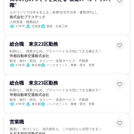
職"
ものづくりで日本を支える｜食事/住宅手当有・書類SPIなし
株式会社ブラステック
人材派遣・職業紹介
27年卒
北海道
製造・生産工程
総合職 東京23区勤務
転勤なし、残業少なめ。プライベートを大切にできる働き方！
帝都自動車交通株式会社
観光・旅行・宿泊、タクシー・送迎サービス、不動産
27年卒
東京都
バックオフィス・事務・受付、営業
総合職 東京23区勤務
転勤なし、残業少なめ。プライベートを大切にできる働き方！
帝都自動車交通株式会社
観光・旅行・宿泊、タクシー・送迎サービス、不動産
27年卒
東京都
バックオフィス・事務・受付、営業
営業職
建築に、街づくりに、地方創生も、この会社なら全部できる！
丸石木材住宅株式会社