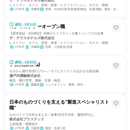
ザ・テラスホテルズ株式会社
レストラン・カフェ、芸術・娯楽・レクリエーション、ホテル・旅館
27年卒
沖縄県
営業、SCM/生産管理/購買/物流、交通/運輸、製造・生産工程
締切：8月31日
コクワエナジーオープン職
【選考直結・8月締切】沖縄のライフラインを繋ぐインフラの仕事
ザ・テラスホテルズ株式会社
レストラン・カフェ、芸術・娯楽・レクリエーション、ホテル・旅館
27年卒
沖縄県
営業、小売販売/流通
締切：9月30日
事務員(総合職)
ゼロから運行管理のプロへ！ホスピタリティを活かせる総合職
瀬戸内運輸株式会社
物流・運行管理、運輸・交通・物流
27年卒
愛媛県
バックオフィス・事務・受付
日本のものづくりを支える"製造スペシャリスト
職"
ものづくりで日本を支える｜食事/住宅手当有・書類SPIなし
株式会社ブラステック
人材派遣・職業紹介
27年卒
大阪府
製造・生産工程