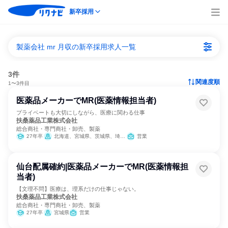
新卒採用
製薬会社 mr 月収の新卒採用求人一覧
3件
関連度順
1〜3件目
医薬品メーカーでMR(医薬情報担当者)
プライベートも大切にしながら、医療に関わる仕事
扶桑薬品工業株式会社
総合商社・専門商社・卸売、製薬
27年卒
北海道、宮城県、茨城県、埼玉県、千葉県、東京都、神奈川県、新潟県、石川県、長野県、静岡県、愛知県、京都府、大阪府、兵庫県、岡山県、広島県、福岡県、鹿児島県、沖縄県
営業
仙台配属確約|医薬品メーカーでMR(医薬情報担
当者)
【文理不問】医療は、理系だけの仕事じゃない。
扶桑薬品工業株式会社
総合商社・専門商社・卸売、製薬
27年卒
宮城県
営業