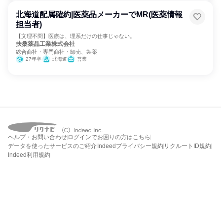
北海道配属確約|医薬品メーカーでMR(医薬情報
担当者)
【文理不問】医療は、理系だけの仕事じゃない。
扶桑薬品工業株式会社
総合商社・専門商社・卸売、製薬
27年卒
北海道
営業
ヘルプ・お問い合わせ
ログインでお困りの方はこちら
データを使ったサービスのご紹介
Indeedプライバシー規約
リクルートID規約
Indeed利用規約