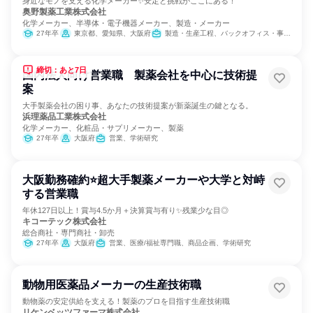
身近なモノを支える化学メーカー✨安定と挑戦がここにある！
奥野製薬工業株式会社
化学メーカー、半導体・電子機器メーカー、製造・メーカー
27年卒
東京都、愛知県、大阪府
製造・生産工程、バックオフィス・事務・受付、営業、カスタマーサクセス、学術研究、SCM/生産管理/購買/物流、総務、建築/土木/プラント専門職
締切：あと7日
国内法人向け営業職 製薬会社を中心に技術提
案
大手製薬会社の困り事、あなたの技術提案が新薬誕生の鍵となる。
浜理薬品工業株式会社
化学メーカー、化粧品・サプリメーカー、製薬
27年卒
大阪府
営業、学術研究
大阪勤務確約⭐超大手製薬メーカーや大学と対峙
する営業職
年休127日以上！賞与4.5か月＋決算賞与有り✨残業少な目◎
キコーテック株式会社
総合商社・専門商社・卸売
27年卒
大阪府
営業、医療/福祉専門職、商品企画、学術研究
動物用医薬品メーカーの生産技術職
動物薬の安定供給を支える！製薬のプロを目指す生産技術職
リケンベッツファーマ株式会社