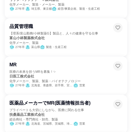
化学メーカー、製造・メーカー、製薬
27年卒
埼玉県、東京都
経営/事業企画、製造・生産工程
品質管理職
【理系/富山勤務/小林製薬G】製品と、人々の健康を守る仕事
富山小林製薬株式会社
化学メーカー、製薬
27年卒
富山県
製造・生産工程
MR
医療の未来を担うMRを募集！✨
日医工株式会社
化学メーカー、製薬、製薬・バイオテクノロジー
27年卒
北海道、青森県、岩手県、宮城県、秋田県、山形県、福島県、茨城県、栃木県、群馬県、埼玉県、千葉県、東京都、神奈川県、新潟県、富山県、石川県、福井県、山梨県、長野県、岐阜県、静岡県、愛知県、三重県、滋賀県、京都府、大阪府、兵庫県、奈良県、和歌山県、鳥取県、島根県、岡山県、広島県、山口県、徳島県、香川県、愛媛県、高知県、福岡県、佐賀県、長崎県、熊本県、大分県、宮崎県、鹿児島県、沖縄県
営業
医薬品メーカーでMR(医薬情報担当者)
プライベートも大切にしながら、医療に関わる仕事
扶桑薬品工業株式会社
総合商社・専門商社・卸売、製薬
27年卒
北海道、宮城県、茨城県、埼玉県、千葉県、東京都、神奈川県、新潟県、石川県、長野県、静岡県、愛知県、京都府、大阪府、兵庫県、岡山県、広島県、福岡県、鹿児島県、沖縄県
営業