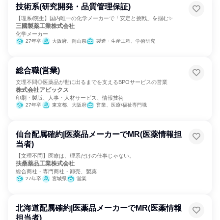
技術系(研究開発・品質管理保証)
【理系/院生】国内唯一の化学メーカーで「安定と挑戦」を掴む✨
三國製薬工業株式会社
化学メーカー
27年卒
大阪府、岡山県
製造・生産工程、学術研究
総合職(営業)
文理不問◎医薬品が世に出るまでを支えるBPOサービスの営業
株式会社アピックス
印刷・製版、人事・人材サービス、情報技術
27年卒
東京都、大阪府
営業、医療/福祉専門職
仙台配属確約|医薬品メーカーでMR(医薬情報担
当者)
【文理不問】医療は、理系だけの仕事じゃない。
扶桑薬品工業株式会社
総合商社・専門商社・卸売、製薬
27年卒
宮城県
営業
北海道配属確約|医薬品メーカーでMR(医薬情報
担当者)