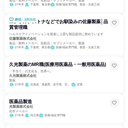
食品・飲料メーカー、化粧品・サプリメーカー、製薬
27年卒
千葉県、東京都
医療/福祉専門職、製造・生産工程
締切：3月31日
ユンケル、ストナなどでお馴染みの佐藤製薬│品
質管理職
ヘルスケアイノベーションを推進し上質な製品提供に努めています
佐藤製薬株式会社
食品・飲料メーカー、化粧品・サプリメーカー、製薬
27年卒
千葉県、東京都
医療/福祉専門職、製造・生産工程
久光製薬のMR職(医療用医薬品・一般用医薬品)
「手当て」の文化を、世界へ。
久光製薬株式会社
製薬
27年卒
北海道、青森県、岩手県、宮城県、秋田県、山形県、福島県、茨城県、栃木県、群馬県、埼玉県、千葉県、東京都、神奈川県、新潟県、富山県、石川県、福井県、山梨県、長野県、岐阜県、静岡県、愛知県、三重県、滋賀県、京都府、大阪府、兵庫県、奈良県、和歌山県、鳥取県、島根県、岡山県、広島県、山口県、徳島県、香川県、愛媛県、高知県、福岡県、佐賀県、長崎県、熊本県、大分県、宮崎県、鹿児島県、沖縄県
営業
医薬品製造
光製薬株式会社
化学メーカー
27年卒
埼玉県
医療/福祉専門職