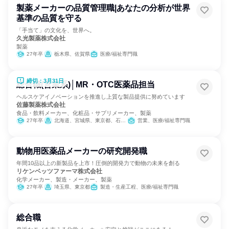
製薬メーカーの品質管理職|あなたの分析が世界
基準の品質を守る
「手当て」の文化を、世界へ。
久光製薬株式会社
製薬
27年卒
栃木県、佐賀県
医療/福祉専門職
締切：3月31日
総合職(営業系)│MR・OTC医薬品担当
ヘルスケアイノベーションを推進し上質な製品提供に努めています
佐藤製薬株式会社
食品・飲料メーカー、化粧品・サプリメーカー、製薬
27年卒
北海道、宮城県、東京都、石川県、愛知県、大阪府、広島県、福岡県、沖縄県
営業、医療/福祉専門職
動物用医薬品メーカーの研究開発職
年間10品以上の新製品を上市！圧倒的開発力で動物の未来を創る
リケンベッツファーマ株式会社
化学メーカー、製造・メーカー、製薬
27年卒
埼玉県、東京都
製造・生産工程、医療/福祉専門職
総合職