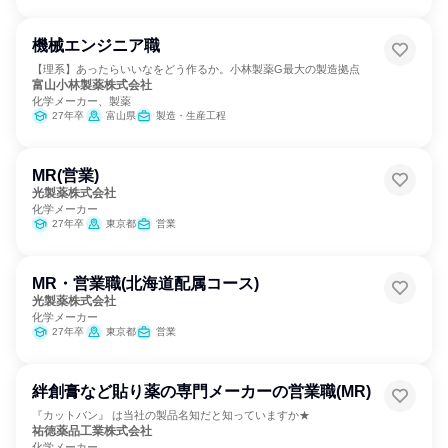
機械エンジニア職
【理系】あったらいいなをどう作るか。小林製薬G最大の製造拠点
富山小林製薬株式会社
化学メーカー、製薬
27年卒
富山県
製造・生産工程
MR(営業)
光製薬株式会社
化学メーカー
27年卒
東京都
営業
MR・営業職(北海道配属コース)
光製薬株式会社
化学メーカー
27年卒
東京都
営業
絆創膏など貼り薬の専門メーカーの営業職(MR)
『カットバン』 は当社の製品名知だと知っていますか★
祐徳薬品工業株式会社
化学メーカー