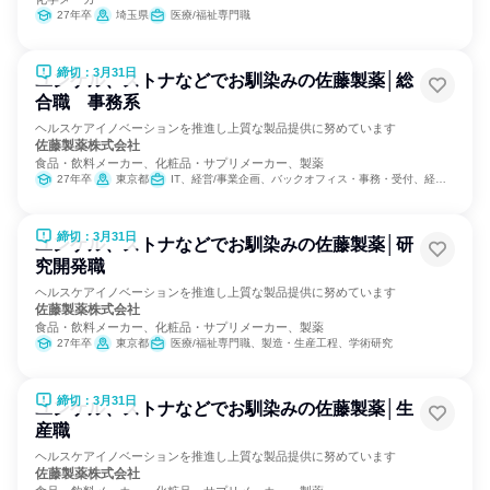
27年卒
埼玉県
医療/福祉専門職
締切：3月31日
ユンケル、ストナなどでお馴染みの佐藤製薬│総
合職 事務系
ヘルスケアイノベーションを推進し上質な製品提供に努めています
佐藤製薬株式会社
食品・飲料メーカー、化粧品・サプリメーカー、製薬
27年卒
東京都
IT、経営/事業企画、バックオフィス・事務・受付、経理/税務/財務、人事、総務、広報/IR、組織運営管理・公務員・事務系職種、営業、マーケティング・広告・宣伝、マーケティング・広報・広告・宣伝系職種
締切：3月31日
ユンケル、ストナなどでお馴染みの佐藤製薬│研
究開発職
ヘルスケアイノベーションを推進し上質な製品提供に努めています
佐藤製薬株式会社
食品・飲料メーカー、化粧品・サプリメーカー、製薬
27年卒
東京都
医療/福祉専門職、製造・生産工程、学術研究
締切：3月31日
ユンケル、ストナなどでお馴染みの佐藤製薬│生
産職
ヘルスケアイノベーションを推進し上質な製品提供に努めています
佐藤製薬株式会社