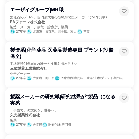
エーザイグループ|MR職
消化器のプロへ。国内最大級の領域特化型メーカーでMRに挑戦！
EAファーマ株式会社
製造・メーカー、病院・診療所、製薬
27年卒
北海道、青森県、岩手県、宮城県、秋田県、山形県、福島県、茨城県、栃木県、群馬県、埼玉県、千葉県、東京都、神奈川県、新潟県、富山県、石川県、福井県、山梨県、長野県、岐阜県、静岡県、愛知県、三重県、滋賀県、京都府、大阪府、兵庫県、奈良県、和歌山県、鳥取県、島根県、岡山県、広島県、山口県、徳島県、香川県、愛媛県、高知県、福岡県、佐賀県、長崎県、熊本県、大分県、宮崎県、鹿児島県、沖縄県
営業
製造系(化学薬品 医薬品製造要員 プラント設備
保全)
平均勤続21年⭐国内唯一の技術を極める！✨
三國製薬工業株式会社
化学メーカー
27年卒
大阪府、岡山県
医療/福祉専門職、建築/土木/プラント専門職、商品企画、製造・生産工程
製薬メーカーの研究職|研究成果が”製品”になる
実感
「手当て」の文化を、世界へ。
久光製薬株式会社
製薬
27年卒
佐賀県
医療/福祉専門職