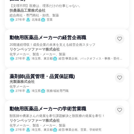
【文理不問】医療は、理系だけの仕事じゃない。
扶桑薬品工業株式会社
総合商社・専門商社・卸売、製薬
27年卒
北海道
営業
動物用医薬品メーカーの経営企画職
20期連続増収！成長企業の未来を支える経営企画スタッフ
リケンベッツファーマ株式会社
化学メーカー、製造・メーカー、製薬
27年卒
埼玉県、東京都
経営/事業企画、バックオフィス・事務・受付、SCM/生産管理/購買/物流、経理/税務/財務、人事、総務、広報/IR、マーケティング・広告・宣伝、カスタマーサポート/コールセンター
薬剤師(品質管理・品質保証職)
光製薬株式会社
化学メーカー
27年卒
埼玉県
医療/福祉専門職
動物用医薬品メーカーの学術営業職
獣医師や農家さんの発展を牽引課題解決と獣医療の発展を牽引！
リケンベッツファーマ株式会社
化学メーカー、製造・メーカー、製薬
27年卒
埼玉県、東京都
経営/事業企画、営業、学術研究