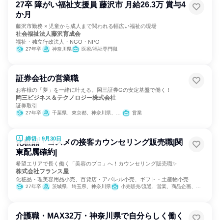
27卒 障がい福祉支援員 藤沢市 月給26.3万 賞与4
か月
藤沢市勤務 × 児童から成人まで関われる幅広い福祉の現場
社会福祉法人藤沢育成会
福祉・独立行政法人・NGO・NPO
27年卒
神奈川県
医療/福祉専門職
証券会社の営業職
お客様の「夢」を一緒に叶える。岡三証券Gの安定基盤で働く！
岡三ビジネス＆テクノロジー株式会社
証券取引
27年卒
千葉県、東京都、神奈川県、静岡県
営業
締切：9月30日
化粧品・コスメの接客カウンセリング販売職|関
東配属確約|
希望エリアで長く働く「美容のプロ」へ！カウンセリング販売職✨
株式会社フランス屋
化粧品・理美容用品小売、百貨店・アパレル小売、ギフト・土産物小売
27年卒
茨城県、埼玉県、神奈川県
小売販売/流通、営業、商品企画、カスタマーサクセス
介護職・MAX32万・神奈川県で自分らしく働く