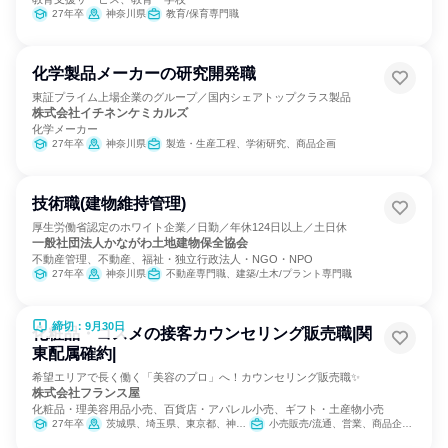
27年卒
神奈川県
教育/保育専門職
化学製品メーカーの研究開発職
東証プライム上場企業のグループ／国内シェアトップクラス製品
株式会社イチネンケミカルズ
化学メーカー
27年卒
神奈川県
製造・生産工程、学術研究、商品企画
技術職(建物維持管理)
厚生労働省認定のホワイト企業／日勤／年休124日以上／土日休
一般社団法人かながわ土地建物保全協会
不動産管理、不動産、福祉・独立行政法人・NGO・NPO
27年卒
神奈川県
不動産専門職、建築/土木/プラント専門職
締切：9月30日
化粧品・コスメの接客カウンセリング販売職|関
東配属確約|
希望エリアで長く働く「美容のプロ」へ！カウンセリング販売職✨
株式会社フランス屋
化粧品・理美容用品小売、百貨店・アパレル小売、ギフト・土産物小売
27年卒
茨城県、埼玉県、東京都、神奈川県
小売販売/流通、営業、商品企画、カスタマーサクセス