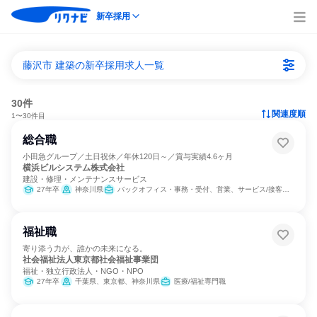
新卒採用
藤沢市 建築の新卒採用求人一覧
30件
関連度順
1〜30件目
総合職
小田急グループ／土日祝休／年休120日～／賞与実績4.6ヶ月
横浜ビルシステム株式会社
建設・修理・メンテナンスサービス
27年卒
神奈川県
バックオフィス・事務・受付、営業、サービス/接客、人事
福祉職
寄り添う力が、誰かの未来になる。
社会福祉法人東京都社会福祉事業団
福祉・独立行政法人・NGO・NPO
27年卒
千葉県、東京都、神奈川県
医療/福祉専門職