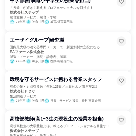
中学部教師職(小中学生の授業を担当)
「授業」が好き！教えるプロフェッショナルを目指す！
株式会社ステップ
教育支援サービス、教育・学校
27年卒
神奈川県
教育/保育専門職
エーザイグループ|研究職
国内最大級の消化器専門メーカーで、新薬創製の主役になる
EAファーマ株式会社
製造・メーカー、病院・診療所、製薬
27年卒
神奈川県
医療/福祉専門職
環境を守るサービスに携わる営業スタッフ
有名企業とも取引多数／年休125日／土日休み／賞与年2回
株式会社ＦＣＣ
生活関連サービス
27年卒
神奈川県
営業、サービス/接客、経営/事業企画
高校部教師(高1~3生の現役生の授業を担当)
現役高校生の大学受験指導。教えるプロフェッショナルを目指す！
株式会社ステップ
教育支援サービス、教育・学校