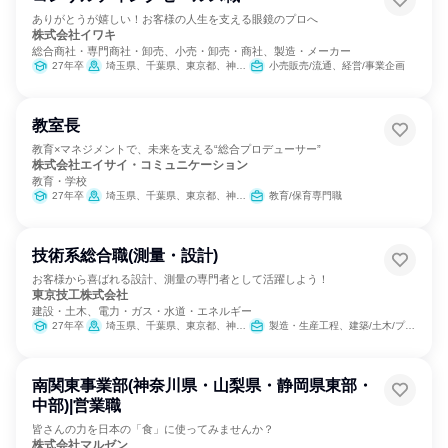
ありがとうが嬉しい！お客様の人生を支える眼鏡のプロへ
株式会社イワキ
総合商社・専門商社・卸売、小売・卸売・商社、製造・メーカー
27年卒
埼玉県、千葉県、東京都、神奈川県
小売販売/流通、経営/事業企画
教室長
教育×マネジメントで、未来を支える“総合プロデューサー”
株式会社エイサイ・コミュニケーション
教育・学校
27年卒
埼玉県、千葉県、東京都、神奈川県
教育/保育専門職
技術系総合職(測量・設計)
お客様から喜ばれる設計、測量の専門者として活躍しよう！
東京技工株式会社
建設・土木、電力・ガス・水道・エネルギー
27年卒
埼玉県、千葉県、東京都、神奈川県
製造・生産工程、建築/土木/プラント専門職
南関東事業部(神奈川県・山梨県・静岡県東部・
中部)|営業職
皆さんの力を日本の「食」に使ってみませんか？
株式会社マルゼン