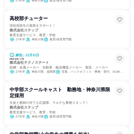
27年卒
神奈川県
教育/保育専門職
高校部チューター
現役高校生の進路をサポート！
株式会社ステップ
教育支援サービス、教育・学校
27年卒
神奈川県
教育/保育専門職
締切：12月31日
総合職
株式会社テクノステート
鉄鋼・金属メーカー、自動車・輸送機器メーカー、製造・メーカー
27年卒
神奈川県、福岡県
営業、バックオフィス・事務・受付、SCM/生産管理/購買/物流、経理/税務/財務、人事、総務、製造・生産工程
中学部スクールキャスト 勤務地・神奈川県限
定採用
生徒と教師の何でも応援隊。マルチな事務スタッフ！
株式会社ステップ
教育支援サービス、教育・学校
27年卒
神奈川県
教育/保育専門職