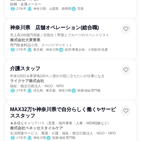
鉄鋼・金属メーカー
27年卒
神奈川県、山梨県、静岡県
営業
神奈川県 店舗オペレーション(総合職)
売上高100億円突破／目指せ！野菜とフルーツのスペシャリスト
株式会社大東青果
専門飲食料品小売、スーパーマーケット
27年卒
東京都、神奈川県
経営/事業企画、小売販売/流通
介護スタッフ
年休120日＆希望地100％／誰かの役に立ちたいが仕事になる
ライクケア株式会社
福祉・独立行政法人・NGO・NPO
27年卒
埼玉県、東京都、神奈川県
医療/福祉専門職
MAX32万✨神奈川県で自分らしく働く✨サービ
ススタッフ
★多様なキャリアパス（営業・海外事業・人事・WEB戦略など）
株式会社ベネッセスタイルケア
生活関連サービス、看護・介護、福祉・独立行政法人・NGO・NPO
27年卒
神奈川県
医療/福祉専門職