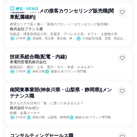
締切：9月30日
化粧品・コスメの接客カウンセリング販売職|関
東配属確約|
希望エリアで長く働く「美容のプロ」へ！カウンセリング販売職✨
株式会社フランス屋
化粧品・理美容用品小売、百貨店・アパレル小売、ギフト・土産物小売
27年卒
茨城県、埼玉県、東京都、神奈川県
小売販売/流通、営業、商品企画、カスタマーサクセス
技術系総合職(配電・内線)
東電同窓電気株式会社
建築設計、建設・土木、電力・ガス・水道・エネルギー
27年卒
神奈川県
建築/土木/プラント専門職
南関東事業部(神奈川県・山梨県・静岡県)|メン
テナンス職
皆さんの力を日本の「食」に使ってみませんか？
株式会社マルゼン
鉄鋼・金属メーカー
27年卒
神奈川県、山梨県、静岡県
建築/土木/プラント専門職
コンサルティングセールス職