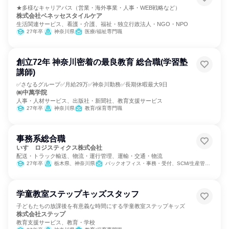
★多様なキャリアパス（営業・海外事業・人事・WEB戦略など）
株式会社ベネッセスタイルケア
生活関連サービス、看護・介護、福祉・独立行政法人・NGO・NPO
27年卒
神奈川県
医療/福祉専門職
創立72年 神奈川密着の最良教育 総合職(学習塾
講師)
✅さなるグループ✅月給29万✅神奈川勤務✅長期休暇最大9日
㈱中萬学院
人事・人材サービス、出版社・新聞社、教育支援サービス
27年卒
神奈川県
教育/保育専門職
事務系総合職
いすゞロジスティクス株式会社
配送・トラック輸送、物流・運行管理、運輸・交通・物流
27年卒
栃木県、神奈川県
バックオフィス・事務・受付、SCM/生産管理/購買/物流
学童教室ステップキッズスタッフ
子どもたちの放課後を有意義な時間にする学童教室ステップキッズ
株式会社ステップ
教育支援サービス、教育・学校