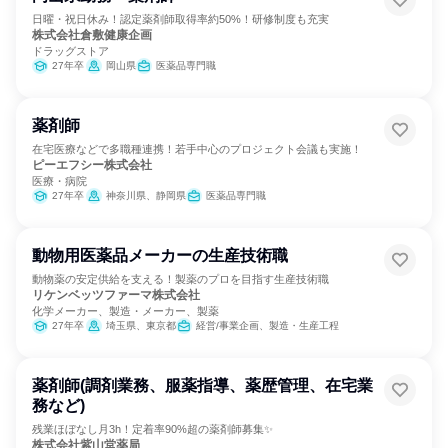
日曜・祝日休み！認定薬剤師取得率約50%！研修制度も充実
株式会社倉敷健康企画
ドラッグストア
27年卒
岡山県
医薬品専門職
薬剤師
在宅医療などで多職種連携！若手中心のプロジェクト会議も実施！
ピーエフシー株式会社
医療・病院
27年卒
神奈川県、静岡県
医薬品専門職
動物用医薬品メーカーの生産技術職
動物薬の安定供給を支える！製薬のプロを目指す生産技術職
リケンベッツファーマ株式会社
化学メーカー、製造・メーカー、製薬
27年卒
埼玉県、東京都
経営/事業企画、製造・生産工程
薬剤師(調剤業務、服薬指導、薬歴管理、在宅業
務など)
残業ほぼなし月3h！定着率90%超の薬剤師募集✨
株式会社紫山堂薬局