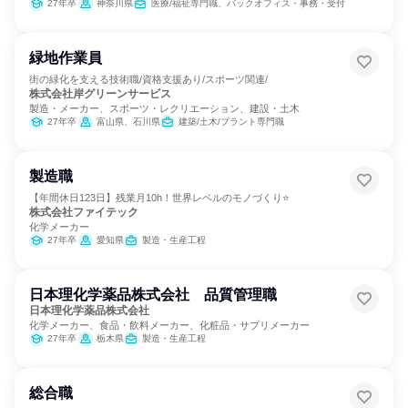
27年卒
神奈川県
医療/福祉専門職、バックオフィス・事務・受付
緑地作業員
街の緑化を支える技術職/資格支援あり/スポーツ関連/
株式会社岸グリーンサービス
製造・メーカー、スポーツ・レクリエーション、建設・土木
27年卒
富山県、石川県
建築/土木/プラント専門職
製造職
【年間休日123日】残業月10h！世界レベルのモノづくり⭐
株式会社ファイテック
化学メーカー
27年卒
愛知県
製造・生産工程
日本理化学薬品株式会社 品質管理職
日本理化学薬品株式会社
化学メーカー、食品・飲料メーカー、化粧品・サプリメーカー
27年卒
栃木県
製造・生産工程
総合職