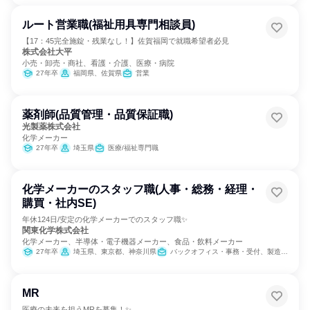
ルート営業職(福祉用具専門相談員)
【17：45完全施錠・残業なし！】佐賀福岡で就職希望者必見
株式会社大平
小売・卸売・商社、看護・介護、医療・病院
27年卒
福岡県、佐賀県
営業
薬剤師(品質管理・品質保証職)
光製薬株式会社
化学メーカー
27年卒
埼玉県
医療/福祉専門職
化学メーカーのスタッフ職(人事・総務・経理・
購買・社内SE)
年休124日/安定の化学メーカーでのスタッフ職✨
関東化学株式会社
化学メーカー、半導体・電子機器メーカー、食品・飲料メーカー
27年卒
埼玉県、東京都、神奈川県
バックオフィス・事務・受付、製造・生産工程、経理/税務/財務、人事、総務、IT
MR
医療の未来を担うMRを募集！✨