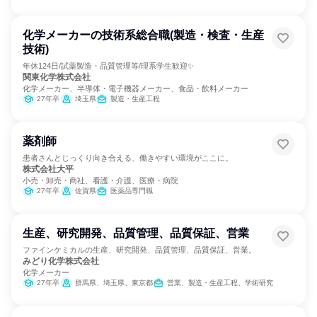
化学メーカーの技術系総合職(製造・検査・生産
技術)
年休124日/試薬製造・品質管理等/理系学生歓迎✨
関東化学株式会社
化学メーカー、半導体・電子機器メーカー、食品・飲料メーカー
27年卒
埼玉県
製造・生産工程
薬剤師
患者さんとじっくり向き合える、働きやすい環境がここに。
株式会社大平
小売・卸売・商社、看護・介護、医療・病院
27年卒
佐賀県
医薬品専門職
生産、研究開発、品質管理、品質保証、営業
ファインケミカルの生産、研究開発、品質管理、品質保証、営業。
みどり化学株式会社
化学メーカー
27年卒
群馬県、埼玉県、東京都
営業、製造・生産工程、学術研究