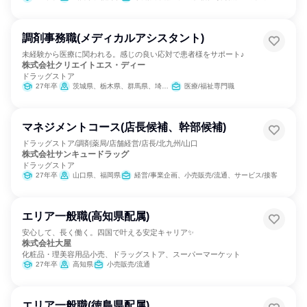
調剤事務職(メディカルアシスタント)
未経験から医療に関われる。感じの良い応対で患者様をサポート♪
株式会社クリエイトエス・ディー
ドラッグストア
27年卒
茨城県、栃木県、群馬県、埼玉県、千葉県、東京都、神奈川県、静岡県、愛知県
医療/福祉専門職
マネジメントコース(店長候補、幹部候補)
ドラッグストア/調剤薬局/店舗経営/店長/北九州/山口
株式会社サンキュードラッグ
ドラッグストア
27年卒
山口県、福岡県
経営/事業企画、小売販売/流通、サービス/接客
エリア一般職(高知県配属)
安心して、長く働く。四国で叶える安定キャリア✨
株式会社大屋
化粧品・理美容用品小売、ドラッグストア、スーパーマーケット
27年卒
高知県
小売販売/流通
エリア一般職(徳島県配属)