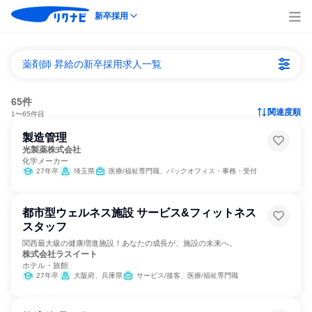
新卒採用
薬剤師 昇給の新卒採用求人一覧
65件
関連度順
1〜65件目
製造管理
光製薬株式会社
化学メーカー
27年卒
埼玉県
医療/福祉専門職、バックオフィス・事務・受付
都市型ウェルネス施設 サービス&フィットネス
スタッフ
関西最大級の健康増進施設！あなたの成長が、施設の未来へ。
株式会社ラスイート
ホテル・旅館
27年卒
大阪府、兵庫県
サービス/接客、医療/福祉専門職