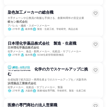
染色加工メーカーの総合職
大手チェーンや公務員の制服も手掛ける、創業80周年の安定企業
岐セン株式会社
アパレル・繊維・スポーツメーカー
27年卒
岐阜県
製造・生産工程、学術研究、商品企画
日本理化学薬品株式会社 製造・生産職
日本理化学薬品株式会社
化学メーカー、食品・飲料メーカー、化粧品・サプリメーカー
27年卒
栃木県
SCM/生産管理/購買/物流
締切：8月17日
研究開発製造 化学の力でスケールアップに挑
む
合成知識で処方設計～商用生産までのスケールアップを／大阪市内
浜理薬品工業株式会社
化学メーカー、化粧品・サプリメーカー、製薬
27年卒
大阪府
医療/福祉専門職、学術研究、製造・生産工程
医療の専門商社の法人営業職