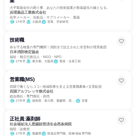
案
大手製薬会社の困り事、あなたの技術提案が新薬誕生の鍵となる。
浜理薬品工業株式会社
化学メーカー、化粧品・サプリメーカー、製薬
27年卒
大阪府
営業、学術研究
技術職
命を守る検査の専門機関！消防法で設立された非営利の理系集団
日本消防検定協会
福祉・独立行政法人・NGO・NPO
27年卒
東京都、大阪府
製造・生産工程
営業職(MS)
四国で働くならココ✨地域医療を支える営業職募集⭐文系歓迎
四国アルフレッサ株式会社
総合商社・専門商社・卸売
27年卒
徳島県、香川県、愛媛県、高知県
営業
正社員:薬剤師
社会福祉法人恩賜財団済生会西条病院
病院・診療所
27年卒
愛媛県
医薬品専門職、医療/福祉専門職