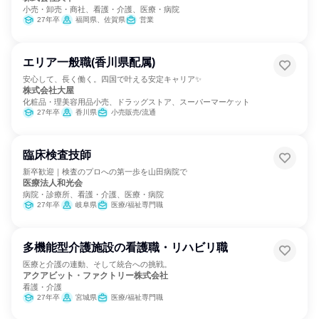
小売・卸売・商社、看護・介護、医療・病院
27年卒
福岡県、佐賀県
営業
エリア一般職(香川県配属)
安心して、長く働く。四国で叶える安定キャリア✨
株式会社大屋
化粧品・理美容用品小売、ドラッグストア、スーパーマーケット
27年卒
香川県
小売販売/流通
臨床検査技師
新卒歓迎｜検査のプロへの第一歩を山田病院で
医療法人和光会
病院・診療所、看護・介護、医療・病院
27年卒
岐阜県
医療/福祉専門職
多機能型介護施設の看護職・リハビリ職
医療と介護の連動、そして統合への挑戦。
アクアビット・ファクトリー株式会社
看護・介護
27年卒
宮城県
医療/福祉専門職