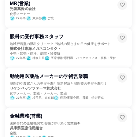
MR(営業)
光製薬株式会社
化学メーカー
27年卒
東京都
営業
眼科の受付事務スタッフ
地域密着型の眼科クリニックで地域の皆さまの目の健康をサポート
株式会社東海メガネコンタクト
小売・卸売・商社、病院・診療所
27年卒
神奈川県
医療/福祉専門職、バックオフィス・事務・受付
動物用医薬品メーカーの学術営業職
獣医師や農家さんの発展を牽引課題解決と獣医療の発展を牽引！
リケンベッツファーマ株式会社
化学メーカー、製造・メーカー、製薬
27年卒
埼玉県、東京都
経営/事業企画、営業、学術研究
金融業務(営業)
医療専門の金融機関で地域に寄り添う営業職🌟
兵庫県医療信用組合
金融