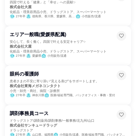
四国で叶える「健康」と「幸せ」への貢献✨
株式会社大屋
化粧品・理美容用品小売、ドラッグストア、スーパーマーケット
27年卒
徳島県、香川県、愛媛県、高知県
小売販売/流通
エリア一般職(愛媛県配属)
安心して、長く働く。四国で叶える安定キャリア✨
株式会社大屋
化粧品・理美容用品小売、ドラッグストア、スーパーマーケット
27年卒
愛媛県
小売販売/流通
眼科の看護師
患者さまの不安に寄り添い“見える喜び”をサポートします。
株式会社東海メガネコンタクト
小売・卸売・商社、病院・診療所
27年卒
神奈川県
医療/福祉専門職、バックオフィス・事務・受付
調剤事務員コース
ドラッグストア/調剤薬局/調剤事務/一般事務/北九州/山口
株式会社サンキュードラッグ
ドラッグストア
27年卒
山口県、福岡県
小売販売/流通、医療/福祉専門職、バックオフィス・事務・受付