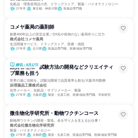
化粧品・理美容用品小売、ドラッグストア、製薬・バイオテクノロジー
27年卒
東京都、神奈川県
医薬品専門職
コメヤ薬局の薬剤師
創業400年以上の安定企業／DX化や前例のない薬局作りに注力
株式会社コメヤ薬局
生活関連サービス、ドラッグストア、医療・病院
27年卒
石川県
医薬品専門職、医療/福祉専門職
締切：8月17日
品質管理職 試験方法の開発などクリエイティ
ブ業務も担う
世界の薬に信頼を。試験法開発で品質基準も創る/大阪市内勤務
浜理薬品工業株式会社
化学メーカー、化粧品・サプリメーカー、製薬
27年卒
大阪府
製造・生産工程、医療/福祉専門職、学術研究
微生物化学研究所・動物ワクチンコース
動物用ワクチンの開発・製造。命を守り人を支えるお仕事！
株式会社微生物化学研究所
製薬・バイオテクノロジー
27年卒
京都府
製造・生産工程、医薬品専門職、医療/福祉専門職