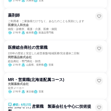
27年卒
兵庫県
営業
薬剤師
ご利用者・ご家族様だけでなく、あなたのことも笑顔にします
医療法人和光会
病院・診療所、看護・介護、医療・病院
27年卒
岐阜県
医薬品専門職
医療総合商社の営業職
220年の歴史と安定した経営基盤/地域医療/完全週休二日制
岡野薬品株式会社
総合商社・専門商社・卸売
27年卒
山梨県、長野県
営業
MR・営業職(北海道配属コース)
光製薬株式会社
化学メーカー
27年卒
東京都
営業
締切：8月17日
国内法人向け営業職 製薬会社を中心に技術提