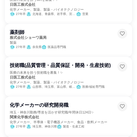
日医工株式会社
化学メーカー、製薬、製薬・バイオテクノロジー
27年卒
北海道、青森県、岩手県、宮城県、秋田県、山形県、福島県、茨城県、栃木県、群馬県、埼玉県、千葉県、東京都、神奈川県、新潟県、富山県、石川県、福井県、山梨県、長野県、岐阜県、静岡県、愛知県、三重県、滋賀県、京都府、大阪府、兵庫県、奈良県、和歌山県、鳥取県、島根県、岡山県、広島県、山口県、徳島県、香川県、愛媛県、高知県、福岡県、佐賀県、長崎県、熊本県、大分県、宮崎県、鹿児島県、沖縄県
営業
薬剤師
株式会社ショーワ薬局
製薬
27年卒
奈良県
医薬品専門職
技術職(品質管理・品質保証・開発・生産技術)
医療の未来を担う技術職を募集！✨
日医工株式会社
化学メーカー、製薬、製薬・バイオテクノロジー
27年卒
山形県、埼玉県、富山県、岐阜県、静岡県、愛知県
医療/福祉専門職
化学メーカーの研究開発職
埼玉・神奈川勤務/専攻を活かす研究職/年間休日124日✨
関東化学株式会社
化学メーカー、半導体・電子機器メーカー、食品・飲料メーカー
27年卒
埼玉県、神奈川県
製造・生産工程