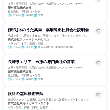
文系・理系不問！知識ゼロから地域医療のベストパートナーへ！
藤村薬品株式会社
総合商社・専門商社・卸売
27年卒
長崎県
営業
(奈良)木のうた薬局 薬剤師正社員会社説明会
地域で暮らし医療を支える。子育てしながら働きやすい会社です。
株式会社ファーマシー木のうた
ドラッグストア、医療・病院
27年卒
奈良県
医薬品専門職、医療/福祉専門職
長崎県エリア 医療の専門商社の営業
文系・理系不問！知識ゼロから地域医療のベストパートナーへ！
藤村薬品株式会社
総合商社・専門商社・卸売
27年卒
長崎県
営業
眼科の臨床検査技師
医師やスタッフと連携しながら患者さまの診療をサポートします◎
株式会社東海メガネコンタクト
小売・卸売・商社、病院・診療所