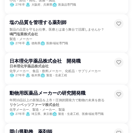
小売・卸売・商社、医療・病院
27年卒
大阪府、兵庫県
医薬品専門職
塩の品質を管理する薬剤師
製品の品質を守るお仕事。医療とは違う舞台で活躍しませんか？
鳴門塩業株式会社
製造・メーカー
27年卒
徳島県
医療/福祉専門職
日本理化学薬品株式会社 開発職
日本理化学薬品株式会社
化学メーカー、食品・飲料メーカー、化粧品・サプリメーカー
27年卒
栃木県
製造・生産工程
動物用医薬品メーカーの研究開発職
年間10品以上の新製品を上市！圧倒的開発力で動物の未来を創る
リケンベッツファーマ株式会社
化学メーカー、製造・メーカー、製薬
27年卒
埼玉県、東京都
製造・生産工程、医療/福祉専門職
岡山県勤務 薬剤師