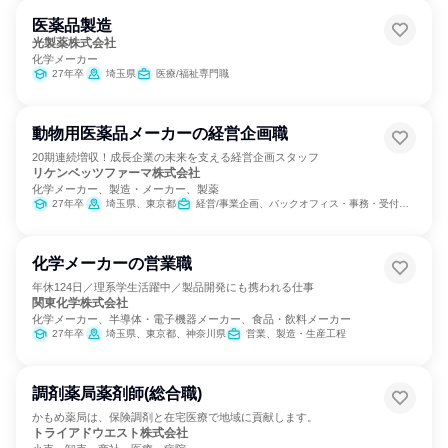
医薬品製造
光製薬株式会社
化学メーカー
27年卒
埼玉県
医療/福祉専門職
動物用医薬品メーカーの経営企画職
20期連続増収！成長企業の未来を支える経営企画スタッフ
リケンベッツファーマ株式会社
化学メーカー、製造・メーカー、製薬
27年卒
埼玉県、東京都
経営/事業企画、バックオフィス・事務・受付、SCM/生産管理/購買/物流、経理/税務/財務、人事、総務、広報/IR、マーケティング・広告・宣伝、カスタマーサポート/コールセンター
化学メーカーの営業職
年休124日／理系学生活躍中／製品開発にも携われる仕事
関東化学株式会社
化学メーカー、半導体・電子機器メーカー、食品・飲料メーカー
27年卒
埼玉県、東京都、神奈川県
営業、製造・生産工程
調剤薬局薬剤師(総合職)
かもめ薬局は、保険調剤と在宅医療で地域に貢献します。
トライアドウエスト株式会社