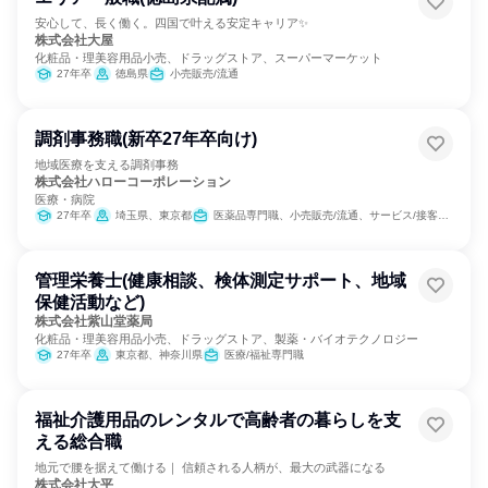
安心して、長く働く。四国で叶える安定キャリア✨
株式会社大屋
化粧品・理美容用品小売、ドラッグストア、スーパーマーケット
27年卒
徳島県
小売販売/流通
調剤事務職(新卒27年卒向け)
地域医療を支える調剤事務
株式会社ハローコーポレーション
医療・病院
27年卒
埼玉県、東京都
医薬品専門職、小売販売/流通、サービス/接客、医療/福祉専門職、バックオフィス・事務・受付
管理栄養士(健康相談、検体測定サポート、地域
保健活動など)
株式会社紫山堂薬局
化粧品・理美容用品小売、ドラッグストア、製薬・バイオテクノロジー
27年卒
東京都、神奈川県
医療/福祉専門職
福祉介護用品のレンタルで高齢者の暮らしを支
える総合職
地元で腰を据えて働ける｜ 信頼される人柄が、最大の武器になる
株式会社大平