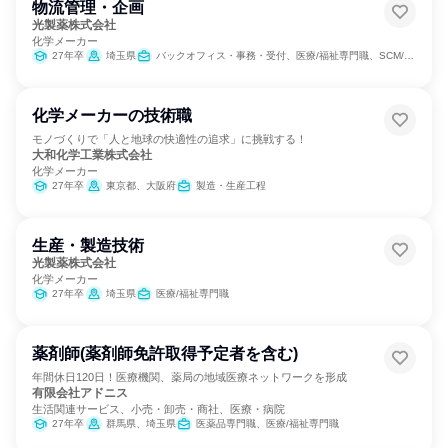
物流管理・企画
光製薬株式会社
化学メーカー
27年卒
埼玉県
バックオフィス・事務・受付、医療/福祉専門職、SCM/生産管理/購買/物流
化学メーカーの技術職
モノづくりで「人と地球の快適性の追求」に挑戦する！
大和化学工業株式会社
化学メーカー
27年卒
東京都、大阪府
製造・生産工程
生産・製造技術
光製薬株式会社
化学メーカー
27年卒
埼玉県
医療/福祉専門職
薬剤師(薬剤師免許取得予定者を含む)
年間休日120日！医療機関、薬局の地域医療ネットワークを形成
有限会社アドニス
生活関連サービス、小売・卸売・商社、医療・病院
27年卒
群馬県、埼玉県
医薬品専門職、医療/福祉専門職