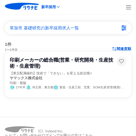
新卒採用
草加市 基礎研究の新卒採用求人一覧
1件
関連度順
1〜1件目
印刷メーカーの総合職(営業・研究開発・生産技
術・生産管理)
【東京配属確約】技術で「できない」を変える総合職⭐
ヤマックス株式会社
印刷・製版
27年卒
埼玉県、東京都
製造・生産工程、営業、SCM/生産管理/購買/物流
ヘルプ・お問い合わせ
ログインでお困りの方はこちら