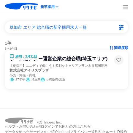
新卒採用
草加市 エリア 総合職の新卒採用求人一覧
1件
関連度順
1〜1件目
締切：3月31日
ホームセンター運営企業の総合職(埼玉エリア)
【夏採用】ユニディで働こう！多彩なキャリアプラン＆首都圏勤務
株式会社アイリスプラザ
小売・卸売・商社
27年卒
埼玉県
小売販売/流通
ヘルプ・お問い合わせ
ログインでお困りの方はこちら
データを使ったサービスのご紹介
Indeedプライバシー規約
リクルートID規約