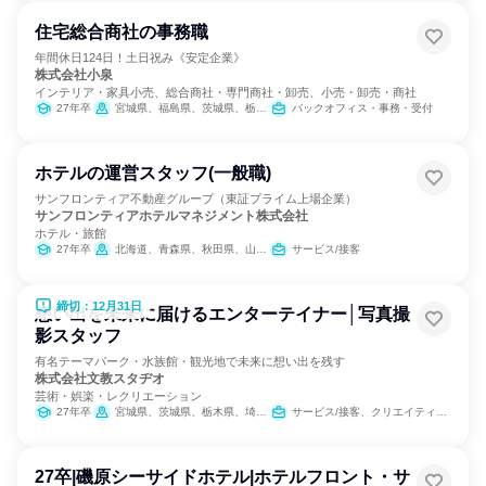
住宅総合商社の事務職
年間休日124日！土日祝み《安定企業》
株式会社小泉
インテリア・家具小売、総合商社・専門商社・卸売、小売・卸売・商社
27年卒
宮城県、福島県、茨城県、栃木県、群馬県、埼玉県、千葉県、東京都、神奈川県、山梨県、長野県、静岡県
バックオフィス・事務・受付
ホテルの運営スタッフ(一般職)
サンフロンティア不動産グループ（東証プライム上場企業）
サンフロンティアホテルマネジメント株式会社
ホテル・旅館
27年卒
北海道、青森県、秋田県、山形県、茨城県、栃木県、千葉県、新潟県、長野県、愛知県、京都府、大阪府、岡山県、愛媛県、福岡県、熊本県、沖縄県
サービス/接客
締切：12月31日
想い出を未来に届けるエンターテイナー│写真撮
影スタッフ
有名テーマパーク・水族館・観光地で未来に想い出を残す
株式会社文教スタヂオ
芸術・娯楽・レクリエーション
27年卒
宮城県、茨城県、栃木県、埼玉県、東京都、神奈川県、富山県、長野県、岐阜県、静岡県、愛知県、三重県、滋賀県、京都府、大阪府、兵庫県、和歌山県、福岡県、長崎県、大分県、沖縄県
サービス/接客、クリエイティブ/デザイン職
27卒|磯原シーサイドホテル|ホテルフロント・サ