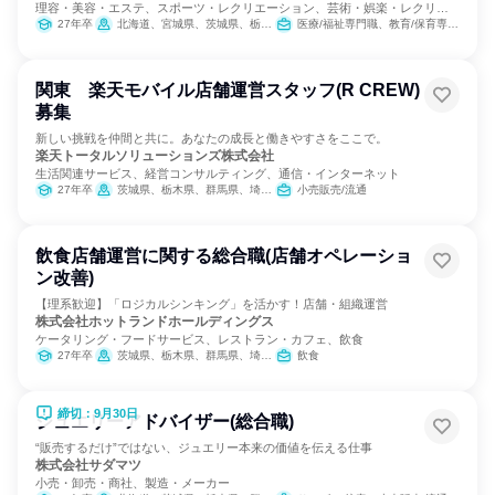
理容・美容・エステ、スポーツ・レクリエーション、芸術・娯楽・レクリエ
ーション
27年卒
北海道、宮城県、茨城県、栃木県、群馬県、埼玉県、千葉県、東京都、神奈川県、静岡県、愛知県、京都府、大阪府、兵庫県、奈良県、岡山県、広島県、福岡県、熊本県、鹿児島県
医療/福祉専門職、教育/保育専門職
関東 楽天モバイル店舗運営スタッフ(R CREW)
募集
新しい挑戦を仲間と共に。あなたの成長と働きやすさをここで。
楽天トータルソリューションズ株式会社
生活関連サービス、経営コンサルティング、通信・インターネット
27年卒
茨城県、栃木県、群馬県、埼玉県、千葉県、東京都、神奈川県
小売販売/流通
飲食店舗運営に関する総合職(店舗オペレーショ
ン改善)
【理系歓迎】「ロジカルシンキング」を活かす！店舗・組織運営
株式会社ホットランドホールディングス
ケータリング・フードサービス、レストラン・カフェ、飲食
27年卒
茨城県、栃木県、群馬県、埼玉県、千葉県、東京都、神奈川県
飲食
締切：9月30日
ジュエリーアドバイザー(総合職)
“販売するだけ”ではない、ジュエリー本来の価値を伝える仕事
株式会社サダマツ
小売・卸売・商社、製造・メーカー