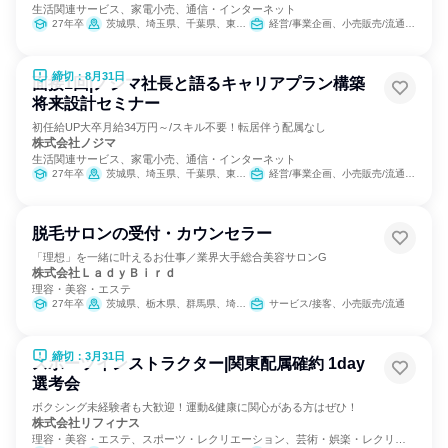
生活関連サービス、家電小売、通信・インターネット
27年卒
茨城県、埼玉県、千葉県、東京都、神奈川県、新潟県、山梨県、長野県、静岡県
経営/事業企画、小売販売/流通、SCM/生産管理/購買/物流
締切：8月31日
面接1回|ノジマ社長と語るキャリアプラン構築
将来設計セミナー
初任給UP大卒月給34万円～/スキル不要！転居伴う配属なし
株式会社ノジマ
生活関連サービス、家電小売、通信・インターネット
27年卒
茨城県、埼玉県、千葉県、東京都、神奈川県、新潟県、山梨県、長野県、静岡県
経営/事業企画、小売販売/流通、SCM/生産管理/購買/物流
脱毛サロンの受付・カウンセラー
「理想」を一緒に叶えるお仕事／業界大手総合美容サロンG
株式会社ＬａｄｙＢｉｒｄ
理容・美容・エステ
27年卒
茨城県、栃木県、群馬県、埼玉県、千葉県、神奈川県、新潟県、山梨県、長野県
サービス/接客、小売販売/流通
締切：3月31日
スポーツインストラクター|関東配属確約 1day
選考会
ボクシング未経験者も大歓迎！運動&健康に関心がある方はぜひ！
株式会社リフィナス
理容・美容・エステ、スポーツ・レクリエーション、芸術・娯楽・レクリエ