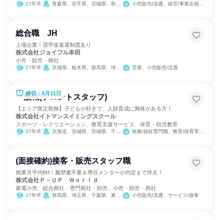
27年卒
青森県、岩手県、宮城県、秋田県、山形県、福島県、茨城県、栃木県
小売販売/流通、経営/事業企画、医薬品専門職
総合職 JH
上場企業！奨学金返還制度あり
株式会社ジョイフル本田
小売・卸売・商社
27年卒
茨城県、栃木県、群馬県、埼玉県、千葉県、東京都
営業、小売販売/流通
締切：8月31日
一般職(フロントスタッフ)
【エリア限定勤務】子どもが好きで、人財育成に興味がある方！
株式会社イトマンスイミングスクール
スポーツ・レクリエーション、教育支援サービス、保育・幼児教育
27年卒
北海道、宮城県、茨城県、千葉県、東京都、神奈川県、静岡県、愛知県、三重県、京都府、大阪府、兵庫県、奈良県、福岡県
医療/福祉専門職、教育/保育専門職
(面接確約)接客・販売スタッフ職
残業月平均8H！履歴書不要＆専任メンターが内定まで伴走！
株式会社Ｐ－ＵＰ Ｗｏｒｌｄ
家電小売、総合商社・専門商社・卸売、小売・卸売・商社
27年卒
群馬県、埼玉県、千葉県、東京都、神奈川県、新潟県、長野県、愛知県、三重県、大阪府、兵庫県、福岡県、鹿児島県
小売販売/流通、サービス/接客