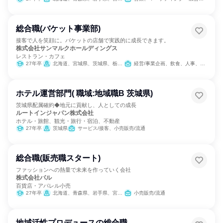
総合職(バケット事業部)
接客で人を笑顔に。バケットの店舗で実践的に成長できます。
株式会社サンマルクホールディングス
レストラン・カフェ
27年卒
北海道、宮城県、茨城県、栃木県、群馬県、埼玉県、千葉県、東京都、神奈川県、石川県、長野県、岐阜県、静岡県、愛知県、三重県、滋賀県、京都府、大阪府、兵庫県、奈良県、岡山県、広島県、徳島県、香川県、愛媛県、福岡県、長崎県、熊本県、鹿児島県
経営/事業企画、飲食、人事、商品企画
ホテル運営部門( 職域:地域職B 茨城県)
茨城県配属確約◆地元に貢献し、人としての成長
ルートインジャパン株式会社
ホテル・旅館、観光・旅行・宿泊、不動産
27年卒
茨城県
サービス/接客、小売販売/流通
総合職(販売職スタート)
ファッションへの熱量で未来を作っていく会社
株式会社パル
百貨店・アパレル小売
27年卒
北海道、青森県、岩手県、宮城県、秋田県、山形県、福島県、茨城県、栃木県、群馬県、埼玉県、千葉県、東京都、神奈川県、新潟県、富山県、石川県、福井県、山梨県、長野県、岐阜県、静岡県、愛知県、三重県、滋賀県、京都府、大阪府、兵庫県、奈良県、和歌山県、鳥取県、島根県、岡山県、広島県、山口県、徳島県、香川県、愛媛県、高知県、福岡県、佐賀県、長崎県、熊本県、大分県、宮崎県、鹿児島県、沖縄県
小売販売/流通
地域活性プロデュースの総合職