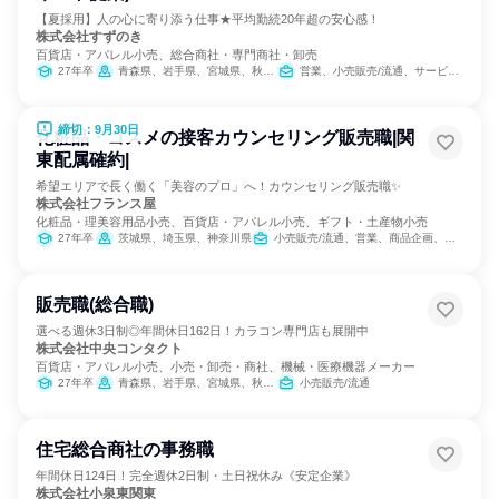
【夏採用】人の心に寄り添う仕事★平均勤続20年超の安心感！
株式会社すずのき
百貨店・アパレル小売、総合商社・専門商社・卸売
27年卒
青森県、岩手県、宮城県、秋田県、福島県、茨城県、埼玉県、千葉県、東京都、神奈川県、新潟県、静岡県
営業、小売販売/流通、サービス/接客
締切：9月30日
化粧品・コスメの接客カウンセリング販売職|関
東配属確約|
希望エリアで長く働く「美容のプロ」へ！カウンセリング販売職✨
株式会社フランス屋
化粧品・理美容用品小売、百貨店・アパレル小売、ギフト・土産物小売
27年卒
茨城県、埼玉県、神奈川県
小売販売/流通、営業、商品企画、カスタマーサクセス
販売職(総合職)
選べる週休3日制◎年間休日162日！カラコン専門店も展開中
株式会社中央コンタクト
百貨店・アパレル小売、小売・卸売・商社、機械・医療機器メーカー
27年卒
青森県、岩手県、宮城県、秋田県、山形県、福島県、茨城県、栃木県、群馬県、埼玉県、千葉県、東京都、神奈川県、富山県、石川県、福井県、山梨県、長野県、岐阜県、静岡県、愛知県、三重県、滋賀県、京都府、大阪府、兵庫県、奈良県、広島県、山口県、徳島県、香川県、愛媛県、福岡県、佐賀県、長崎県、熊本県、大分県、宮崎県、鹿児島県、沖縄県
小売販売/流通
住宅総合商社の事務職
年間休日124日！完全週休2日制・土日祝休み《安定企業》
株式会社小泉東関東