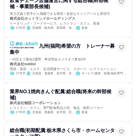
飲食チェーン店舗運営に関する総合職(幹部候
補・事業部長候補)
実力主義で若手から飛躍できる環境！多彩なキャリアパスも実現可
株式会社ホットランドホールディングス
ケータリング・フードサービス、レストラン・カフェ、飲食
27年卒
茨城県、栃木県、群馬県、埼玉県、千葉県、東京都、神奈川県
飲食
締切：8月22日
未経験歓迎 九州(福岡)希望の方 トレーナー募
集中
✅内定まで最短2週間 🌟説明会カメラオフ参加OK
株式会社nobitel
理容・美容・エステ、生活関連サービス、スポーツ・レクリエーション
27年卒
北海道、青森県、岩手県、宮城県、秋田県、山形県、福島県、茨城県、栃木県、群馬県、埼玉県、千葉県、東京都、神奈川県、新潟県、富山県、石川県、福井県、山梨県、長野県、岐阜県、静岡県、愛知県、三重県、滋賀県、京都府、大阪府、兵庫県、奈良県、和歌山県、鳥取県、島根県、岡山県、広島県、山口県、徳島県、香川県、愛媛県、高知県、福岡県、佐賀県、長崎県、熊本県、大分県、宮崎県、鹿児島県、沖縄県
サービス/接客、医療/福祉専門職、教育/保育専門職、小売販売/流通
業界NO.1焼肉きんぐ配属:総合職(将来の幹部候
補)
株式会社物語コーポレーション
レストラン・カフェ、専門飲食料品小売、食品・飲料メーカー
27年卒
北海道、青森県、岩手県、宮城県、秋田県、山形県、福島県、茨城県、栃木県、群馬県、埼玉県、千葉県、東京都、神奈川県、新潟県、富山県、石川県、福井県、山梨県、長野県、岐阜県、静岡県、愛知県、三重県、滋賀県、京都府、大阪府、兵庫県、奈良県、和歌山県、鳥取県、島根県、岡山県、広島県、山口県、徳島県、香川県、愛媛県、高知県、福岡県、佐賀県、長崎県、熊本県、大分県、宮崎県、鹿児島県、沖縄県
飲食
総合職(初期配属:栃木県さくら市・ホームセンタ