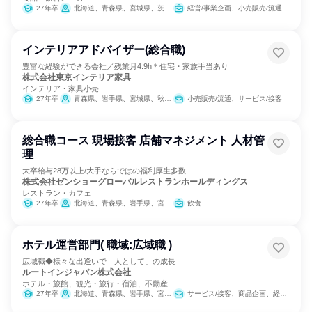
27年卒
北海道、青森県、宮城県、茨城県、群馬県、埼玉県、千葉県、東京都、神奈川県、新潟県、愛知県、京都府、大阪府、兵庫県、岡山県、広島県、福岡県、熊本県
経営/事業企画、小売販売/流通
インテリアアドバイザー(総合職)
豊富な経験ができる会社／残業月4.9h＊住宅・家族手当あり
株式会社東京インテリア家具
インテリア・家具小売
27年卒
青森県、岩手県、宮城県、秋田県、山形県、福島県、茨城県、栃木県、群馬県、埼玉県、千葉県、東京都、新潟県、石川県、山梨県、長野県、岐阜県、静岡県、愛知県、三重県、滋賀県、大阪府、兵庫県、岡山県、福岡県
小売販売/流通、サービス/接客
総合職コース 現場接客 店舗マネジメント 人材管
理
大卒給与28万以上/大手ならではの福利厚生多数
株式会社ゼンショーグローバルレストランホールディングス
レストラン・カフェ
27年卒
北海道、青森県、岩手県、宮城県、秋田県、山形県、福島県、茨城県、栃木県、群馬県、埼玉県、千葉県、東京都、神奈川県、新潟県、富山県、石川県、福井県、山梨県、長野県、岐阜県、静岡県、愛知県、三重県、滋賀県、京都府、大阪府、兵庫県、奈良県、和歌山県、鳥取県、島根県、岡山県、広島県、山口県、徳島県、香川県、愛媛県、高知県、福岡県、佐賀県、長崎県、熊本県、大分県、宮崎県、鹿児島県、沖縄県
飲食
ホテル運営部門( 職域:広域職 )
広域職◆様々な出逢いで「人として」の成長
ルートインジャパン株式会社
ホテル・旅館、観光・旅行・宿泊、不動産
27年卒
北海道、青森県、岩手県、宮城県、秋田県、山形県、福島県、茨城県、栃木県、群馬県、埼玉県、千葉県、東京都、神奈川県、新潟県、富山県、石川県、福井県、山梨県、長野県、岐阜県、静岡県、愛知県、三重県、滋賀県、京都府、大阪府、兵庫県、奈良県、和歌山県、鳥取県、島根県、岡山県、広島県、山口県、徳島県、香川県、愛媛県、福岡県、佐賀県、長崎県、熊本県、大分県、宮崎県、鹿児島県、沖縄県
サービス/接客、商品企画、経営/事業企画