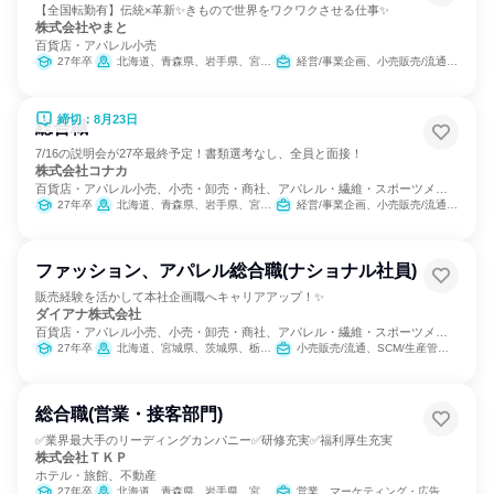
【全国転勤有】伝統×革新✨きもので世界をワクワクさせる仕事✨
株式会社やまと
百貨店・アパレル小売
27年卒
北海道、青森県、岩手県、宮城県、茨城県、栃木県、群馬県、埼玉県、千葉県、東京都、神奈川県、富山県、石川県、山梨県、静岡県、愛知県、京都府、大阪府、兵庫県、岡山県、広島県、香川県、高知県、福岡県、長崎県、熊本県、大分県、宮崎県、鹿児島県
経営/事業企画、小売販売/流通、営業、経理/税務/財務、人事、総務、広報/IR、クリエイティブ/デザイン職、商品企画、製造・生産工程、マーケティング・広告・宣伝、カスタマーサポート/コールセンター
締切：8月23日
総合職
7/16の説明会が27卒最終予定！書類選考なし、全員と面接！
株式会社コナカ
百貨店・アパレル小売、小売・卸売・商社、アパレル・繊維・スポーツメー
カー
27年卒
北海道、青森県、岩手県、宮城県、秋田県、山形県、福島県、茨城県、栃木県、群馬県、埼玉県、千葉県、東京都、神奈川県、新潟県、石川県、長野県、岐阜県、静岡県、愛知県、三重県、滋賀県、京都府、大阪府、兵庫県、奈良県、和歌山県、鳥取県、島根県、岡山県、広島県、山口県、徳島県、香川県、愛媛県、高知県、福岡県、佐賀県、長崎県、熊本県、大分県、宮崎県、鹿児島県、沖縄県
経営/事業企画、小売販売/流通、営業、SCM/生産管理/購買/物流、経理/税務/財務、人事、総務、IT、商品企画、マーケティング・広告・宣伝
ファッション、アパレル総合職(ナショナル社員)
販売経験を活かして本社企画職へキャリアアップ！✨
ダイアナ株式会社
百貨店・アパレル小売、小売・卸売・商社、アパレル・繊維・スポーツメー
カー
27年卒
北海道、宮城県、茨城県、栃木県、群馬県、埼玉県、千葉県、東京都、神奈川県、石川県、長野県、岐阜県、静岡県、愛知県、三重県、滋賀県、京都府、大阪府、兵庫県、岡山県、広島県、福岡県、長崎県、熊本県、大分県、鹿児島県
小売販売/流通、SCM/生産管理/購買/物流、経営/事業企画、人事、商品企画、マーケティング・広告・宣伝
総合職(営業・接客部門)
✅業界最大手のリーディングカンパニー✅研修充実✅福利厚生充実
株式会社ＴＫＰ
ホテル・旅館、不動産
27年卒
北海道、青森県、岩手県、宮城県、福島県、茨城県、栃木県、埼玉県、千葉県、東京都、神奈川県、富山県、石川県、長野県、静岡県、愛知県、京都府、大阪府、兵庫県、岡山県、広島県、山口県、香川県、愛媛県、福岡県、熊本県、宮崎県、鹿児島県
営業、マーケティング・広告・宣伝