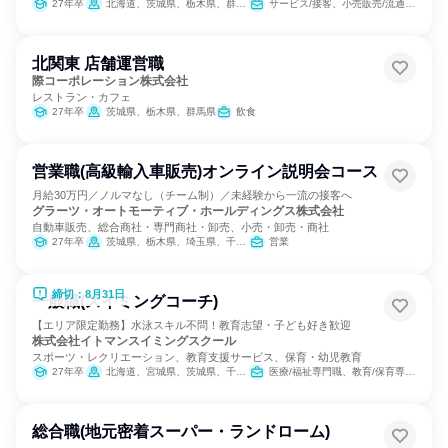
27年卒
北海道、茨城県、栃木県、群馬県、埼玉県、千葉県、東京都、神奈川県、新潟県、長野県、静岡県、愛知県、京都府、大阪府、兵庫県、奈良県、岡山県、広島県、香川県、福岡県、佐賀県、長崎県、熊本県、大分県、宮崎県、鹿児島県、沖縄県
サービス/接客、小売販売/流通、バックオフィス・事務・受付、組織運営管理・公務員・事務系職種、クリエイティブ/デザイン職、マーケティング・広報・広告・宣伝系職種
北関東 店舗運営職
際コーポレーション株式会社
レストラン・カフェ
27年卒
茨城県、栃木県、群馬県
飲食
営業職(高級輸入車販売)オンライン説明会コース
月給30万円／ノルマなし（チーム制）／未経験から一流の接客へ
グラーツ・オートモーティブ・ホールディングス株式会社
自動車販売、総合商社・専門商社・卸売、小売・卸売・商社
27年卒
茨城県、栃木県、埼玉県、千葉県、東京都、神奈川県
営業
締切：8月31日
一般職(スイミングコーチ)
【エリア限定勤務】水泳スキル不問！教育志望・子ども好き歓迎
株式会社イトマンスイミングスクール
スポーツ・レクリエーション、教育支援サービス、保育・幼児教育
27年卒
北海道、宮城県、茨城県、千葉県、東京都、神奈川県、静岡県、愛知県、三重県、京都府、大阪府、兵庫県、奈良県、福岡県
医療/福祉専門職、教育/保育専門職
総合職(地元密着スーパー・ランドローム)