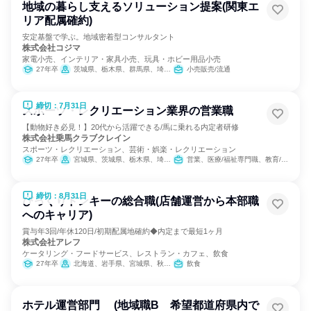
地域の暮らし支えるソリューション提案(関東エ
リア配属確約)
安定基盤で学ぶ。地域密着型コンサルタント
株式会社コジマ
家電小売、インテリア・家具小売、玩具・ホビー用品小売
27年卒
茨城県、栃木県、群馬県、埼玉県、千葉県、東京都、神奈川県
小売販売/流通
締切：7月31日
スポーツ・レクリエーション業界の営業職
【動物好き必見！】20代から活躍できる/馬に乗れる内定者研修
株式会社乗馬クラブクレイン
スポーツ・レクリエーション、芸術・娯楽・レクリエーション
27年卒
宮城県、茨城県、栃木県、埼玉県、千葉県、東京都、神奈川県、石川県、岐阜県、三重県、大阪府、兵庫県、奈良県、岡山県、広島県、山口県、福岡県、大分県
営業、医療/福祉専門職、教育/保育専門職、小売販売/流通
締切：8月31日
びっくりドンキーの総合職(店舗運営から本部職
へのキャリア)
賞与年3回/年休120日/初期配属地確約◆内定まで最短1ヶ月
株式会社アレフ
ケータリング・フードサービス、レストラン・カフェ、飲食
27年卒
北海道、岩手県、宮城県、秋田県、山形県、福島県、茨城県、群馬県、埼玉県、千葉県、東京都、神奈川県、山梨県、岐阜県、静岡県、愛知県、大阪府、兵庫県、福岡県、佐賀県、熊本県、大分県、宮崎県、鹿児島県、沖縄県
飲食
ホテル運営部門 (地域職B 希望都道府県内で