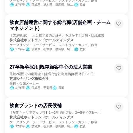
ケータリング・フードサービス、レストラン・カフェ、飲食
27年卒
茨城県、栃木県、群馬県、埼玉県、千葉県、東京都、神奈川県
飲食
飲食店舗運営に関する総合職(店舗企画・チーム
マネジメント)
【文系歓迎】「人と接するのが好き」を活かす！店舗・組織運営
株式会社ホットランドホールディングス
ケータリング・フードサービス、レストラン・カフェ、飲食
27年卒
茨城県、栃木県、群馬県、埼玉県、千葉県、東京都、神奈川県
飲食
27卒新卒採用|既存顧客中心の法人営業
最短2週間で内定可能！|家電付き社宅完備|年間休日125日
芝浦シヤリング株式会社
鉄鋼・金属メーカー
27年卒
茨城県、千葉県
営業
飲食ブランドの店長候補
【早期キャリアアップ可】1〜2年で副店長、3〜5年で店長へ！
株式会社ホットランドホールディングス
ケータリング・フードサービス、レストラン・カフェ、飲食
27年卒
茨城県、栃木県、群馬県、埼玉県、千葉県、東京都、神奈川県
飲食