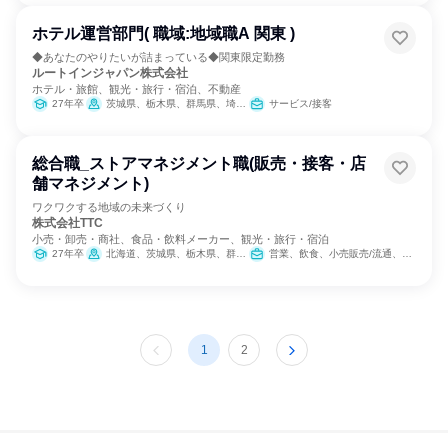
ホテル運営部門( 職域:地域職A 関東 )
◆あなたのやりたいが詰まっている◆関東限定勤務
ルートインジャパン株式会社
ホテル・旅館、観光・旅行・宿泊、不動産
27年卒
茨城県、栃木県、群馬県、埼玉県、千葉県、東京都、神奈川県、山梨県
サービス/接客
総合職_ストアマネジメント職(販売・接客・店
舗マネジメント)
ワクワクする地域の未来づくり
株式会社TTC
小売・卸売・商社、食品・飲料メーカー、観光・旅行・宿泊
27年卒
北海道、茨城県、栃木県、群馬県、埼玉県、千葉県、東京都、神奈川県、新潟県、山梨県、長野県、静岡県、鳥取県、徳島県、大分県
営業、飲食、小売販売/流通、商品企画
1
2