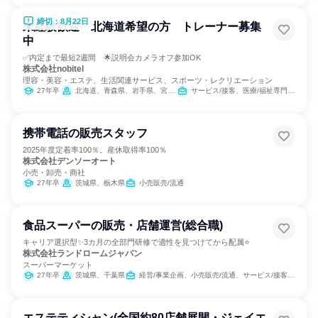
締切：8月22日
未経験歓迎 北海道希望の方 トレーナー募集
中
✅内定まで最短2週間 🌟説明会カメラオフ参加OK
株式会社nobitel
理容・美容・エステ、生活関連サービス、スポーツ・レクリエーション
27年卒
北海道、青森県、岩手県、宮城県、秋田県、山形県、福島県、茨城県、栃木県、群馬県、埼玉県、千葉県、東京都、神奈川県、新潟県、富山県、石川県、福井県、山梨県、長野県、岐阜県、静岡県、愛知県、三重県、滋賀県、京都府、大阪府、兵庫県、奈良県、和歌山県、鳥取県、島根県、岡山県、広島県、山口県、徳島県、香川県、愛媛県、高知県、福岡県、佐賀県、長崎県、熊本県、大分県、宮崎県、鹿児島県、沖縄県
サービス/接客、医療/福祉専門職、教育/保育専門職、小売販売/流通
携帯電話の販売スタッフ
2025年度定着率100％。産休取得率100％
株式会社デンソーオート
小売・卸売・商社
27年卒
茨城県、栃木県
小売販売/流通
食品スーパーの販売・店舗運営(総合職)
キャリア選択型✨3カ月の全部門研修で適性を見つけてから配属⭐
株式会社ランドロームジャパン
スーパーマーケット
27年卒
茨城県、千葉県
経営/事業企画、小売販売/流通、サービス/接客、SCM/生産管理/購買/物流、人事、商品企画
エステティシャン(全国約80店舗展開・ジェイエ