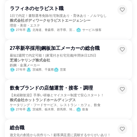
ラフィネのセラピスト職
1日で内定！書類選考免除/社宅制度あり・育休あり・ノルマなし
株式会社ボディワークセラピストエージェンシー
理容・美容・エステ
27年卒
北海道、青森県、岩手県、宮城県、秋田県、山形県、福島県、茨城県、栃木県、群馬県、埼玉県、千葉県、東京都、神奈川県、新潟県、富山県、石川県、福井県、山梨県、長野県、岐阜県、静岡県、愛知県、三重県、滋賀県、京都府、大阪府、兵庫県、奈良県、和歌山県、鳥取県、島根県、岡山県、広島県、山口県、徳島県、香川県、愛媛県、高知県、福岡県、佐賀県、長崎県、熊本県、大分県、宮崎県、鹿児島県、沖縄県
サービス/接客
27卒新卒採用|鋼板加工メーカーの総合職
最短2週間で内定可能！|家電付き社宅完備|年間休日125日
芝浦シヤリング株式会社
鉄鋼・金属メーカー
27年卒
茨城県、千葉県
営業
飲食ブランドの店舗運営・接客・調理
【未経験歓迎】手厚い研修とマイスター制度で安心スタート！
株式会社ホットランドホールディングス
ケータリング・フードサービス、レストラン・カフェ、飲食
27年卒
茨城県、栃木県、群馬県、埼玉県、千葉県、東京都、神奈川県
飲食
総合職
遊文化の創造から街作りへ！顧客満足度に貢献するやりがいあり！