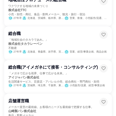
ワクワクする地域の未来づくり
株式会社TTC
小売・卸売・商社、食品・飲料メーカー、観光・旅行・宿泊
27年卒
北海道、茨城県、栃木県、群馬県、埼玉県、千葉県、東京都、神奈川県、新潟県、山梨県、長野県、静岡県、鳥取県、徳島県、大分県
営業、飲食、小売販売/流通、商品企画
総合職
「地域社会のタカラであれ。」
株式会社タカラレーベン
不動産
27年卒
北海道、青森県、岩手県、宮城県、秋田県、山形県、福島県、茨城県、栃木県、群馬県、埼玉県、千葉県、東京都、神奈川県、新潟県、富山県、石川県、福井県、山梨県、長野県、岐阜県、静岡県、愛知県、三重県、滋賀県、京都府、大阪府、兵庫県、奈良県、和歌山県、鳥取県、島根県、岡山県、広島県、山口県、徳島県、香川県、愛媛県、高知県、福岡県、佐賀県、長崎県、熊本県、大分県、宮崎県、鹿児島県、沖縄県
営業、経営/事業企画、商品企画
総合職(アイメガネにて接客・コンサルティング)
「メガネで広がる視界、仕事で広がる未来。」
アイジャパン株式会社
生活関連サービス、百貨店・アパレル小売、総合商社・専門商社・卸売
27年卒
茨城県、埼玉県、千葉県、東京都
小売販売/流通、経営/事業企画
店舗運営職
メーカー直営の最前線。お客様のニーズを最前線で把握する仕事。
山崎製パン株式会社
食品・飲料メーカー