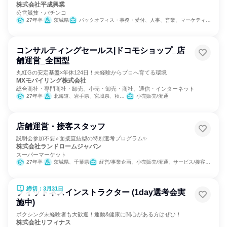
株式会社平成興業
公営競技・パチンコ
27年卒
茨城県
バックオフィス・事務・受付、人事、営業、マーケティング・広告・宣伝
コンサルティングセールス|ドコモショップ_店
舗運営_全国型
丸紅Gの安定基盤×年休124日！未経験からプロへ育てる環境
MXモバイリング株式会社
総合商社・専門商社・卸売、小売・卸売・商社、通信・インターネット
27年卒
北海道、岩手県、宮城県、秋田県、福島県、茨城県、埼玉県、千葉県、東京都、神奈川県、新潟県、富山県、石川県、福井県、山梨県、長野県、岐阜県、静岡県、愛知県、三重県、京都府、大阪府、兵庫県、鳥取県、島根県、岡山県、広島県、山口県、徳島県、香川県、愛媛県、高知県、福岡県、大分県、宮崎県、鹿児島県、沖縄県
小売販売/流通
店舗運営・接客スタッフ
説明会参加不要⭐面接直結型の特別選考プログラム✨
株式会社ランドロームジャパン
スーパーマーケット
27年卒
茨城県、千葉県
経営/事業企画、小売販売/流通、サービス/接客、SCM/生産管理/購買/物流、人事、商品企画
締切：3月31日
フィットネスインストラクター (1day選考会実
施中)
ボクシング未経験者も大歓迎！運動&健康に関心がある方はぜひ！
株式会社リフィナス