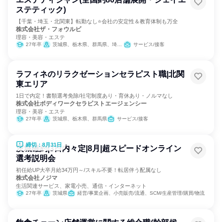
ステティック)
【千葉・埼玉・北関東】転勤なし⭐会社の安定性＆教育体制も万全
株式会社ザ・フォウルビ
理容・美容・エステ
27年卒
茨城県、栃木県、群馬県、埼玉県、千葉県
サービス/接客
ラフィネのリラクゼーションセラピスト職|北関
東エリア
1日で内定！書類選考免除/社宅制度あり・育休あり・ノルマなし
株式会社ボディワークセラピストエージェンシー
理容・美容・エステ
27年卒
茨城県、栃木県、群馬県
サービス/接客
締切：8月31日
茨城確約|3日内々定|8月|超スピードオンライン
選考説明会
初任給UP大卒月給34万円～/スキル不要！転居伴う配属なし
株式会社ノジマ
生活関連サービス、家電小売、通信・インターネット
27年卒
茨城県
経営/事業企画、小売販売/流通、SCM/生産管理/購買/物流