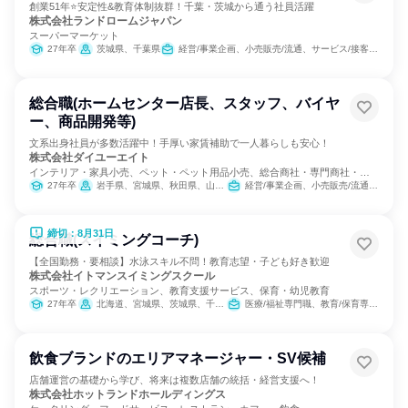
創業51年⭐安定性&教育体制抜群！千葉・茨城から通う社員活躍
株式会社ランドロームジャパン
スーパーマーケット
27年卒
茨城県、千葉県
経営/事業企画、小売販売/流通、サービス/接客、SCM/生産管理/購買/物流、人事、商品企画
総合職(ホームセンター店長、スタッフ、バイヤ
ー、商品開発等)
文系出身社員が多数活躍中！手厚い家賃補助で一人暮らしも安心！
株式会社ダイユーエイト
インテリア・家具小売、ペット・ペット用品小売、総合商社・専門商社・卸
売
27年卒
岩手県、宮城県、秋田県、山形県、福島県、茨城県、栃木県、新潟県
経営/事業企画、小売販売/流通、SCM/生産管理/購買/物流
締切：8月31日
総合職(スイミングコーチ)
【全国勤務・要相談】水泳スキル不問！教育志望・子ども好き歓迎
株式会社イトマンスイミングスクール
スポーツ・レクリエーション、教育支援サービス、保育・幼児教育
27年卒
北海道、宮城県、茨城県、千葉県、東京都、神奈川県、静岡県、愛知県、三重県、京都府、大阪府、兵庫県、奈良県、福岡県
医療/福祉専門職、教育/保育専門職
飲食ブランドのエリアマネージャー・SV候補
店舗運営の基礎から学び、将来は複数店舗の統括・経営支援へ！
株式会社ホットランドホールディングス