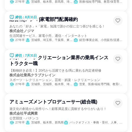
ーション
27年卒
茨城県、栃木県、群馬県、埼玉県、千葉県、東京都、神奈川県
医療/福祉専門職、教育/保育専門職
締切：8月31日
総合職|ノジマ|家電部門配属確約
あなたの「好き」×「家電」知識で誰かの役に立つ喜びを感じる！
株式会社ノジマ
生活関連サービス、家電小売、通信・インターネット
27年卒
茨城県、埼玉県、千葉県、東京都、神奈川県、新潟県、山梨県、長野県、静岡県
経営/事業企画、小売販売/流通、SCM/生産管理/購買/物流
締切：7月31日
スポーツ・レクリエーション業界の乗馬インス
トラクター職
【動物好き必見！】20代から活躍できる/馬に乗れる内定者研修
株式会社乗馬クラブクレイン
スポーツ・レクリエーション、芸術・娯楽・レクリエーション
27年卒
宮城県、茨城県、栃木県、埼玉県、千葉県、東京都、神奈川県、石川県、岐阜県、三重県、大阪府、兵庫県、奈良県、岡山県、広島県、山口県、福岡県、大分県
営業、医療/福祉専門職、教育/保育専門職、小売販売/流通、バックオフィス・事務・受付、総務
アミューズメントプロデューサー(総合職)
遊文化の創造から街作りへ！顧客満足度に貢献するやりがいあり！
株式会社平成興業
公営競技・パチンコ
27年卒
茨城県、栃木県、群馬県
バックオフィス・事務・受付、人事、営業、マーケティング・広告・宣伝