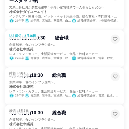
ースタッフ等)
文系出身社員が多数活躍中！手厚い家賃補助で一人暮らしも安心✨
株式会社ダイユーエイト
インテリア・家具小売、ペット・ペット用品小売、総合商社・専門商社・卸
売
27年卒
岩手県、宮城県、秋田県、山形県、福島県、茨城県、栃木県、新潟県
経営/事業企画、小売販売/流通、SCM/生産管理/購買/物流
締切：8月16日
8月17日(月)10:30 総合職
創業70年、食のインフラ企業へ。
株式会社幸楽苑
レストラン・カフェ、生活関連サービス、食品・飲料メーカー
27年卒
青森県、岩手県、宮城県、秋田県、山形県、福島県、茨城県、栃木県、群馬県、埼玉県、千葉県、東京都、神奈川県、新潟県、山梨県、長野県、静岡県
経営/事業企画、営業、飲食、小売販売/流通、製造・生産工程、SCM/生産管理/購買/物流、人事、広報/IR、商品企画、マーケティング・広告・宣伝、カスタマーサクセス
締切：8月4日
8月5日(水)10:30 総合職
創業70年、食のインフラ企業へ。
株式会社幸楽苑
レストラン・カフェ、生活関連サービス、食品・飲料メーカー
27年卒
青森県、岩手県、宮城県、秋田県、山形県、福島県、茨城県、栃木県、群馬県、埼玉県、千葉県、東京都、神奈川県、新潟県、山梨県、長野県、静岡県
経営/事業企画、営業、飲食、小売販売/流通、製造・生産工程、SCM/生産管理/購買/物流、人事、広報/IR、商品企画、マーケティング・広告・宣伝、カスタマーサクセス
締切：8月2日
8月3日(月)10:30 総合職
創業70年、食のインフラ企業へ。
株式会社幸楽苑
レストラン・カフェ、生活関連サービス、食品・飲料メーカー