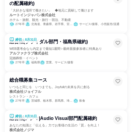
の配属確約)
「大好きな場所で働きたい」 ◆地元に貢献して働けます
ルートインジャパン株式会社
ホテル・旅館、観光・旅行・宿泊、不動産
27年卒
北海道、青森県、岩手県、宮城県、秋田県、山形県、福島県、茨城県、栃木県、群馬県、埼玉県、千葉県、東京都、神奈川県、新潟県、富山県、石川県、福井県、山梨県、長野県、岐阜県、静岡県、愛知県、三重県、滋賀県、京都府、大阪府、兵庫県、奈良県、和歌山県、鳥取県、島根県、岡山県、広島県、山口県、徳島県、香川県、愛媛県、福岡県、佐賀県、長崎県、熊本県、大分県、宮崎県、鹿児島県、沖縄県
サービス/接客、小売販売/流通
締切：8月31日
総合職(ブライダル部門・福島県確約)
WEB選考会なら内定まで最短1週間✨最終面接参加者に特典あり
アルファクラブ株式会社
冠婚葬祭・イベント
27年卒
福島県
営業、サービス/接客
総合職募集コース
いつもと同じを いつまでも。Joyfullの未来を共に創る
株式会社ジョイフル
レストラン・カフェ
27年卒
茨城県、栃木県、群馬県、埼玉県、千葉県、東京都
飲食
締切：8月31日
総合職|ノジマ|Audio Visual部門配属確約
あなたの知識と「伝える」力でお客様の生活の「質」を向上！
株式会社ノジマ