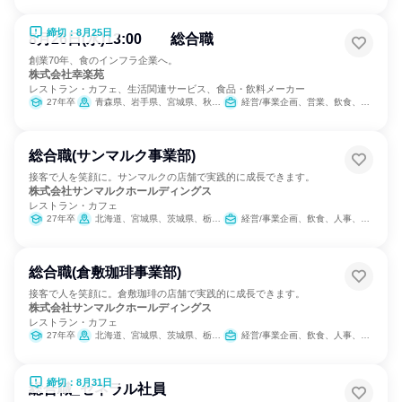
締切：8月25日
8月26日(水)13:00 総合職
創業70年、食のインフラ企業へ。
株式会社幸楽苑
レストラン・カフェ、生活関連サービス、食品・飲料メーカー
27年卒
青森県、岩手県、宮城県、秋田県、山形県、福島県、茨城県、栃木県、群馬県、埼玉県、千葉県、東京都、神奈川県、新潟県、山梨県、長野県、静岡県
経営/事業企画、営業、飲食、小売販売/流通、製造・生産工程、SCM/生産管理/購買/物流、人事、広報/IR、商品企画、マーケティング・広告・宣伝、カスタマーサクセス
総合職(サンマルク事業部)
接客で人を笑顔に。サンマルクの店舗で実践的に成長できます。
株式会社サンマルクホールディングス
レストラン・カフェ
27年卒
北海道、宮城県、茨城県、栃木県、群馬県、埼玉県、千葉県、東京都、神奈川県、石川県、長野県、岐阜県、静岡県、愛知県、三重県、滋賀県、京都府、大阪府、兵庫県、奈良県、岡山県、広島県、徳島県、香川県、愛媛県、福岡県、長崎県、熊本県、鹿児島県
経営/事業企画、飲食、人事、商品企画
総合職(倉敷珈琲事業部)
接客で人を笑顔に。倉敷珈琲の店舗で実践的に成長できます。
株式会社サンマルクホールディングス
レストラン・カフェ
27年卒
北海道、宮城県、茨城県、栃木県、群馬県、埼玉県、千葉県、東京都、神奈川県、石川県、長野県、岐阜県、静岡県、愛知県、三重県、滋賀県、京都府、大阪府、兵庫県、奈良県、岡山県、広島県、徳島県、香川県、愛媛県、福岡県、長崎県、熊本県、鹿児島県
経営/事業企画、飲食、人事、商品企画
締切：8月31日
総合職_ゼネラル社員