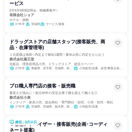
ービス
8月9月WEB説明会、積極募集中✨
有限会社ショア
ホテル・旅館
27年卒
茨城県
サービス/接客
ドラッグストアの店舗スタッフ(接客販売、商
品・在庫管理等)
１次面接は免除✨内定まで最短1週間！夏休み前に内定をもらおう
株式会社薬王堂
化粧品・理美容用品小売、ドラッグストア、総合スーパー
27年卒
青森県、岩手県、宮城県、秋田県、山形県、福島県、茨城県、栃木県
小売販売/流通、経営/事業企画、医薬品専門職
プロ職人専門店の接客・販売職
素直さが強みに！創立80年の安定企業で腰を据えて働ける◎
株式会社小泉
インテリア・家具小売、総合商社・専門商社・卸売、小売・卸売・商社
27年卒
宮城県、茨城県、栃木県、群馬県、埼玉県、千葉県、東京都、神奈川県、長野県
小売販売/流通
締切：8月31日
👘着物アドバイザー・接客販売(企画･コーディ
ネート提案)