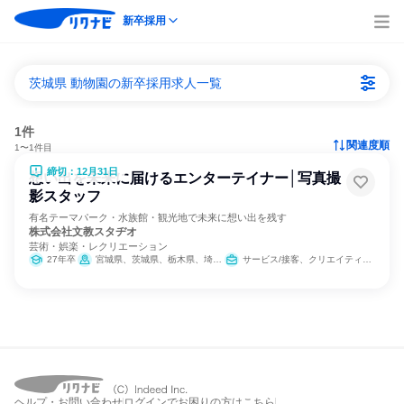
新卒採用
茨城県 動物園の新卒採用求人一覧
1件
関連度順
1〜1件目
締切：12月31日
想い出を未来に届けるエンターテイナー│写真撮
影スタッフ
有名テーマパーク・水族館・観光地で未来に想い出を残す
株式会社文教スタヂオ
芸術・娯楽・レクリエーション
27年卒
宮城県、茨城県、栃木県、埼玉県、東京都、神奈川県、富山県、長野県、岐阜県、静岡県、愛知県、三重県、滋賀県、京都府、大阪府、兵庫県、和歌山県、福岡県、長崎県、大分県、沖縄県
サービス/接客、クリエイティブ/デザイン職
ヘルプ・お問い合わせ
ログインでお困りの方はこちら