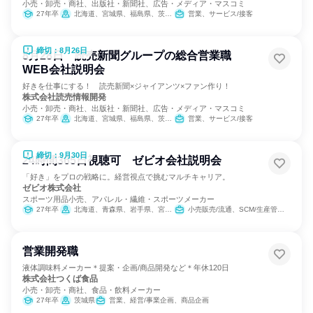
小売・卸売・商社、出版社・新聞社、広告・メディア・マスコミ
27年卒
北海道、宮城県、福島県、茨城県、栃木県、群馬県、埼玉県、千葉県、東京都、神奈川県、新潟県、愛知県、大阪府、広島県、福岡県、鹿児島県
営業、サービス/接客
締切：8月26日
8月28日 読売新聞グループの総合営業職
WEB会社説明会
好きを仕事にする！ 読売新聞×ジャイアンツ×ファン作り！
株式会社読売情報開発
小売・卸売・商社、出版社・新聞社、広告・メディア・マスコミ
27年卒
北海道、宮城県、福島県、茨城県、栃木県、群馬県、埼玉県、千葉県、東京都、神奈川県、新潟県、愛知県、大阪府、広島県、福岡県、鹿児島県
営業、サービス/接客
締切：9月30日
24時間365日視聴可 ゼビオ会社説明会
「好き」をプロの戦略に。経営視点で挑むマルチキャリア。
ゼビオ株式会社
スポーツ用品小売、アパレル・繊維・スポーツメーカー
27年卒
北海道、青森県、岩手県、宮城県、秋田県、山形県、福島県、茨城県、栃木県、群馬県、埼玉県、千葉県、東京都、神奈川県、新潟県、富山県、石川県、福井県、山梨県、長野県、岐阜県、静岡県、愛知県、三重県、滋賀県、京都府、大阪府、兵庫県、奈良県、和歌山県、鳥取県、島根県、岡山県、広島県、山口県、徳島県、香川県、愛媛県、高知県、福岡県、佐賀県、長崎県、熊本県、大分県、宮崎県、鹿児島県
小売販売/流通、SCM/生産管理/購買/物流、経営/事業企画、商品企画、マーケティング・広告・宣伝
営業開発職
液体調味料メーカー＊提案・企画/商品開発など＊年休120日
株式会社つくば食品
小売・卸売・商社、食品・飲料メーカー
27年卒
茨城県
営業、経営/事業企画、商品企画