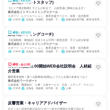
締切：8月31日
一般職(フロントスタッフ)
【エリア限定勤務】子どもが好きで、人財育成に興味がある方！
株式会社イトマンスイミングスクール
スポーツ・レクリエーション、教育支援サービス、保育・幼児教育
27年卒
北海道、宮城県、茨城県、千葉県、東京都、神奈川県、静岡県、愛知県、三重県、京都府、大阪府、兵庫県、奈良県、福岡県
医療/福祉専門職、教育/保育専門職
締切：8月31日
総合職(スイミングコーチ)
【全国勤務・要相談】水泳スキル不問！教育志望・子ども好き歓迎
株式会社イトマンスイミングスクール
スポーツ・レクリエーション、教育支援サービス、保育・幼児教育
27年卒
北海道、宮城県、茨城県、千葉県、東京都、神奈川県、静岡県、愛知県、三重県、京都府、大阪府、兵庫県、奈良県、福岡県
医療/福祉専門職、教育/保育専門職
締切：あと5日
8月15日(土)11:00開始WEB会社説明会 人材紹
介営業
書類選考免除！選べる勤務地×転勤なしで人と企業の未来をつなぐ
株式会社ワークポート
人材派遣・職業紹介、人事・人材サービス、広告・メディア・マスコミ
27年卒
北海道、青森県、岩手県、宮城県、秋田県、山形県、福島県、茨城県、栃木県、群馬県、埼玉県、千葉県、東京都、神奈川県、新潟県、富山県、石川県、福井県、山梨県、長野県、岐阜県、静岡県、愛知県、三重県、滋賀県、京都府、大阪府、兵庫県、奈良県、和歌山県、鳥取県、島根県、岡山県、広島県、山口県、徳島県、香川県、愛媛県、高知県、福岡県、佐賀県、長崎県、熊本県、大分県、宮崎県、鹿児島県、沖縄県
人事
反響営業・キャリアアドバイザー
元サッカー日本代表が設立/スポーツ好きの情熱を仕事で活かす