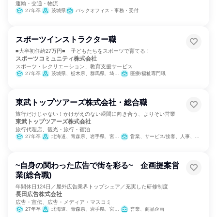
運輸・交通・物流
27年卒
茨城県
バックオフィス・事務・受付
スポーツインストラクター職
■大卒初任給27万円■ 子どもたちをスポーツで育てる！
スポーツコミュニティ株式会社
スポーツ・レクリエーション、教育支援サービス
27年卒
茨城県、栃木県、群馬県、埼玉県、千葉県、東京都、神奈川県、岐阜県、静岡県、愛知県、滋賀県、京都府、大阪府、兵庫県、奈良県、岡山県、広島県、福岡県
医療/福祉専門職
東武トップツアーズ株式会社・総合職
旅行だけじゃない！かけがえのない瞬間に向き合う、よりそい営業
東武トップツアーズ株式会社
旅行代理店、観光・旅行・宿泊
27年卒
北海道、青森県、岩手県、宮城県、秋田県、山形県、福島県、茨城県、栃木県、群馬県、埼玉県、千葉県、東京都、神奈川県、新潟県、富山県、石川県、福井県、山梨県、長野県、岐阜県、静岡県、愛知県、三重県、滋賀県、京都府、大阪府、兵庫県、奈良県、和歌山県、鳥取県、島根県、岡山県、広島県、山口県、徳島県、香川県、愛媛県、高知県、福岡県、佐賀県、長崎県、熊本県、大分県、宮崎県、鹿児島県、沖縄県
営業、サービス/接客、人事、総務、法務/知財
~自身の関わった広告で街を彩る~ 企画提案営
業(総合職)
年間休日124日／屋外広告業界トップシェア／充実した研修制度
長田広告株式会社
広告・宣伝、広告・メディア・マスコミ
27年卒
北海道、青森県、岩手県、宮城県、秋田県、山形県、福島県、茨城県、栃木県、群馬県、埼玉県、千葉県、東京都、神奈川県、新潟県、富山県、石川県、福井県、長野県、岐阜県、静岡県、愛知県、三重県、滋賀県、京都府、大阪府、兵庫県、奈良県、鳥取県、島根県、岡山県、広島県、山口県、徳島県、香川県、高知県、福岡県、長崎県、熊本県、大分県、宮崎県、鹿児島県、沖縄県
営業、商品企画