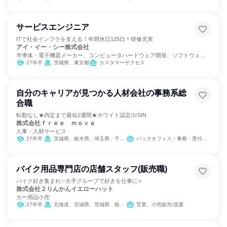
サービスエンジニア
ITで社会インフラを支える！年間休日125日＊研修充実
アイ・イー・シー株式会社
半導体・電子機器メーカー、コンピュータハードウェア開発、ソフトウェア
開発
27年卒
茨城県、東京都
カスタマーサクセス
自分のキャリアが見つかる人材会社の事務系総
合職
転勤なし★内定まで最短2週間★ホワイト認定/1rSIN
株式会社ｆｒｅｅ ｍｏｖａ
人事・人材サービス
27年卒
茨城県、栃木県、埼玉県、千葉県、東京都、神奈川県
バックオフィス・事務・受付、人事、総務
バイク用品専門店の店舗スタッフ(販売職)
バイク好き集まれ✨大手グループで好きを仕事に⭐
株式会社２りんかんイエローハット
カー用品小売
27年卒
北海道、宮城県、茨城県、栃木県、群馬県、埼玉県、千葉県、東京都、神奈川県、新潟県、山梨県、岐阜県、静岡県、愛知県、三重県、滋賀県、京都府、大阪府、兵庫県、奈良県、岡山県、広島県、香川県、愛媛県、福岡県、長崎県、熊本県
営業、小売販売/流通