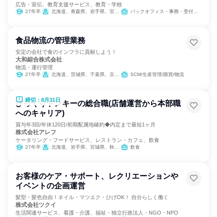
広告・宣伝、教育支援サービス、教育・学校
27年卒
北海道、青森県、岩手県、宮城県、秋田県、山形県、福島県、茨城県、栃木県、群馬県、埼玉県、千葉県、東京都、神奈川県、新潟県、富山県、石川県、福井県、山梨県、長野県、岐阜県、静岡県、愛知県、三重県、滋賀県、京都府、大阪府、兵庫県、奈良県、和歌山県、鳥取県、島根県、岡山県、広島県、山口県、徳島県、香川県、愛媛県、高知県、福岡県、佐賀県、長崎県、熊本県、大分県、宮崎県、鹿児島県、沖縄県
バックオフィス・事務・受付、営業、出版/メディア/芸能/エンタメ専門職
食品物流の管理業務
安定の会社で食のインフラに貢献しよう！
大和綜合株式会社
物流・運行管理
27年卒
北海道、茨城県、千葉県、京都府、兵庫県、愛媛県
SCM/生産管理/購買/物流
締切：8月31日
びっくりドンキーの総合職(店舗運営から本部職
へのキャリア)
賞与年3回/年休120日/初期配属地確約◆内定まで最短1ヶ月
株式会社アレフ
ケータリング・フードサービス、レストラン・カフェ、飲食
27年卒
北海道、岩手県、宮城県、秋田県、山形県、福島県、茨城県、群馬県、埼玉県、千葉県、東京都、神奈川県、山梨県、岐阜県、静岡県、愛知県、大阪府、兵庫県、福岡県、佐賀県、熊本県、大分県、宮崎県、鹿児島県、沖縄県
飲食
お客様のケア・サポート、レクリエーションや
イベントの企画運営
髪型・髪色自由！ネイル・マツエク・ひげOK！ 自分らしく働く
株式会社ツクイ
生活関連サービス、看護・介護、福祉・独立行政法人・NGO・NPO