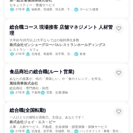
第一総合警備保障株式会社
セキュリティー・警備サービス
27年卒
福島県、茨城県、埼玉県、千葉県、東京都、神奈川県
サービス/接客
総合職コース 現場接客 店舗マネジメント 人材管
理
大卒給与28万以上/大手ならではの福利厚生多数
株式会社ゼンショーグローバルレストランホールディングス
レストラン・カフェ
27年卒
北海道、青森県、岩手県、宮城県、秋田県、山形県、福島県、茨城県、栃木県、群馬県、埼玉県、千葉県、東京都、神奈川県、新潟県、富山県、石川県、福井県、山梨県、長野県、岐阜県、静岡県、愛知県、三重県、滋賀県、京都府、大阪府、兵庫県、奈良県、和歌山県、鳥取県、島根県、岡山県、広島県、山口県、徳島県、香川県、愛媛県、高知県、福岡県、佐賀県、長崎県、熊本県、大分県、宮崎県、鹿児島県、沖縄県
飲食
食品商社の総合職(ルート営業)
あなたの提案が、街の「美味しい」や「食のトレンド」を作る。
萬味商事株式会社
総合商社・専門商社・卸売
27年卒
千葉県
営業、交通/運輸
総合職(全国転勤)
一人ひとりの個性が原動力。主役は、あなたです！
株式会社ジェイ・エス・ビー
人事・人材サービス、不動産、生命保険・損害保険・保険サービス
27年卒
北海道、岩手県、宮城県、秋田県、茨城県、埼玉県、千葉県、東京都、神奈川県、新潟県、富山県、石川県、福井県、長野県、静岡県、愛知県、三重県、滋賀県、京都府、大阪府、兵庫県、岡山県、広島県、山口県、徳島県、香川県、愛媛県、福岡県、佐賀県、長崎県、熊本県、大分県、宮崎県、鹿児島県、沖縄県
バックオフィス・事務・受付、小売販売/流通、営業、経営/事業企画、不動産専門職、経理/税務/財務、IT、建築/土木/プラント専門職、商品企画、マーケティング・広告・宣伝