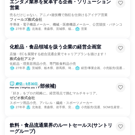
エンタメ業界を変革する企画・ソリューション
営業
売るだけじゃない。アニメ×遊技機で熱狂を仕掛けるアイデア営業
フィールズ株式会社
半導体・電子機器メーカー、機械・医療機器メーカー、公営競技・パチンコ
27年卒
北海道、青森県、宮城県、福島県、茨城県、群馬県、埼玉県、千葉県、東京都、神奈川県、新潟県、石川県、静岡県、愛知県、三重県、京都府、大阪府、兵庫県、広島県、山口県、愛媛県、福岡県、佐賀県、熊本県、鹿児島県
営業
化粧品・食品領域を扱う企業の経営企画室
店舗・ECを展開する総合流通企業でキャリアプランを描けます！
株式会社アエナ
化粧品・理美容用品小売、専門飲食料品小売
27年卒
茨城県、栃木県、群馬県、埼玉県、千葉県、東京都、神奈川県、愛知県、滋賀県、京都府、大阪府、兵庫県、奈良県、和歌山県
経営/事業企画、小売販売/流通、SCM/生産管理/購買/物流、人事、総務、商品企画、マーケティング・広告・宣伝
締切：9月30日
総合職(経営幹部候補)
「好き」をプロの戦略に。経営視点で挑むマルチキャリア。
ゼビオ株式会社
スポーツ用品小売、アパレル・繊維・スポーツメーカー
27年卒
北海道、青森県、岩手県、宮城県、秋田県、山形県、福島県、茨城県、栃木県、群馬県、埼玉県、千葉県、東京都、神奈川県、新潟県、富山県、石川県、福井県、山梨県、長野県、岐阜県、静岡県、愛知県、三重県、滋賀県、京都府、大阪府、兵庫県、奈良県、和歌山県、鳥取県、島根県、岡山県、広島県、山口県、徳島県、香川県、愛媛県、高知県、福岡県、佐賀県、長崎県、熊本県、大分県、宮崎県、鹿児島県
小売販売/流通、SCM/生産管理/購買/物流、経営/事業企画、商品企画、マーケティング・広告・宣伝
飲料・食品流通業界のルートセールス(サントリ
ーグループ)