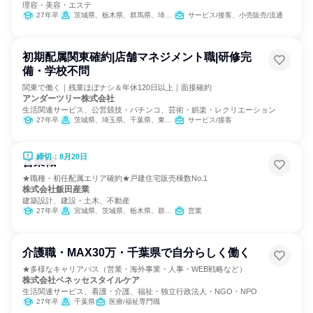
理容・美容・エステ
27年卒
茨城県、栃木県、群馬県、埼玉県、千葉県、神奈川県、新潟県、山梨県、長野県
サービス/接客、小売販売/流通
初期配属関東確約|店舗マネジメント職|研修完
備・学校不問
関東で働く｜残業ほぼナシ＆年休120日以上｜面接確約
アンダーツリー株式会社
生活関連サービス、公営競技・パチンコ、芸術・娯楽・レクリエーション
27年卒
茨城県、埼玉県、千葉県、東京都、神奈川県
サービス/接客
締切：8月20日
営業職
★職種・初任配属エリア確約★戸建住宅販売棟数No.1
株式会社飯田産業
建築設計、建設・土木、不動産
27年卒
宮城県、茨城県、栃木県、群馬県、埼玉県、千葉県、東京都、神奈川県、静岡県、愛知県、大阪府、兵庫県、愛媛県、福岡県、熊本県、宮崎県、沖縄県
営業
介護職・MAX30万・千葉県で自分らしく働く
★多様なキャリアパス（営業・海外事業・人事・WEB戦略など）
株式会社ベネッセスタイルケア
生活関連サービス、看護・介護、福祉・独立行政法人・NGO・NPO
27年卒
千葉県
医療/福祉専門職