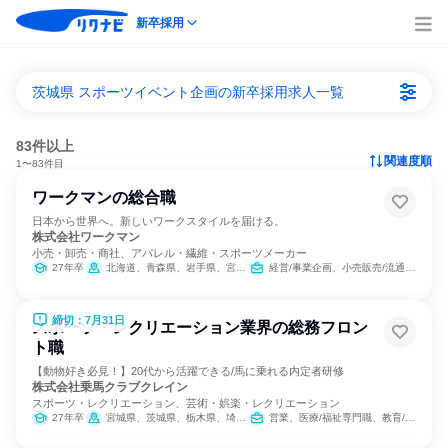
新卒採用
茨城県 スポーツイベント企画の新卒採用求人一覧
83件以上
関連度順
1〜83件目
ワークマンの総合職
日本から世界へ。新しいワークスタイルを届ける。
株式会社ワークマン
小売・卸売・商社、アパレル・繊維・スポーツメーカー
27年卒
北海道、青森県、岩手県、宮城県、秋田県、山形県、福島県、茨城県、栃木県、群馬県、埼玉県、千葉県、東京都、神奈川県、新潟県、富山県、石川県、福井県、山梨県、長野県、岐阜県、静岡県、愛知県、三重県、滋賀県、京都府、大阪府、兵庫県、奈良県、和歌山県、鳥取県、島根県、岡山県、広島県、山口県、徳島県、香川県、愛媛県、高知県、福岡県、佐賀県、長崎県、熊本県、大分県、宮崎県、鹿児島県、沖縄県
経営/事業企画、小売販売/流通、人事、広報/IR、商品企画、マーケティング・広告・宣伝
締切：7月31日
スポーツ・レクリエーション業界の総務フロン
ト職
【動物好き必見！】20代から活躍できる/馬に乗れる内定者研修
株式会社乗馬クラブクレイン
スポーツ・レクリエーション、芸術・娯楽・レクリエーション
27年卒
宮城県、茨城県、栃木県、埼玉県、千葉県、東京都、神奈川県、石川県、岐阜県、三重県、大阪府、兵庫県、奈良県、岡山県、広島県、山口県、福岡県、大分県
営業、医療/福祉専門職、教育/保育専門職、小売販売/流通、バックオフィス・事務・受付、総務