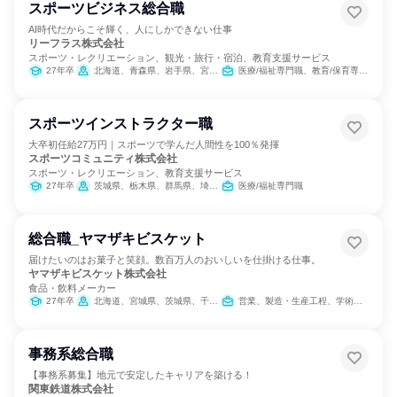
スポーツビジネス総合職
AI時代だからこそ輝く、人にしかできない仕事
リーフラス株式会社
スポーツ・レクリエーション、観光・旅行・宿泊、教育支援サービス
27年卒
北海道、青森県、岩手県、宮城県、山形県、福島県、茨城県、栃木県、新潟県、石川県、長野県、三重県、滋賀県、奈良県、和歌山県、岡山県、広島県、山口県、徳島県、香川県、愛媛県、高知県、福岡県、佐賀県、長崎県、熊本県、大分県、宮崎県、鹿児島県、沖縄県
医療/福祉専門職、教育/保育専門職
スポーツインストラクター職
大卒初任給27万円｜スポーツで学んだ人間性を100％発揮
スポーツコミュニティ株式会社
スポーツ・レクリエーション、教育支援サービス
27年卒
茨城県、栃木県、群馬県、埼玉県、千葉県、東京都、神奈川県、岐阜県、静岡県、愛知県、滋賀県、京都府、大阪府、兵庫県、奈良県、岡山県、広島県、福岡県
医療/福祉専門職
総合職_ヤマザキビスケット
届けたいのはお菓子と笑顔。数百万人のおいしいを仕掛ける仕事。
ヤマザキビスケット株式会社
食品・飲料メーカー
27年卒
北海道、宮城県、茨城県、千葉県、東京都、神奈川県、石川県、長野県、愛知県、大阪府、広島県、香川県、福岡県、鹿児島県、沖縄県
営業、製造・生産工程、学術研究、人事、総務、法務/知財
事務系総合職
【事務系募集】地元で安定したキャリアを築ける！
関東鉄道株式会社