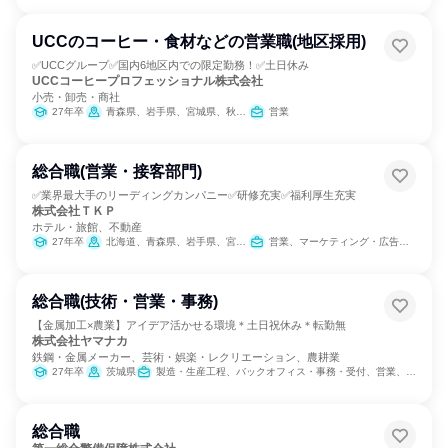
UCCのコーヒー・食材などの営業職(地区採用)
✅UCCグループ✅国内6地区内での限定勤務！✅土日休み
UCCコーヒープロフェッショナル株式会社
小売・卸売・商社
27年卒
青森県、岩手県、宮城県、秋田県、山形県、福島県、茨城県、栃木県、群馬県、埼玉県、千葉県、東京都、神奈川県、新潟県、富山県、石川県、福井県、山梨県、長野県、岐阜県、静岡県、愛知県、三重県、滋賀県、京都府、大阪府、兵庫県、奈良県、和歌山県、鳥取県、島根県、岡山県、広島県、山口県、徳島県、香川県、愛媛県、高知県、福岡県、佐賀県、長崎県、熊本県、大分県、宮崎県、鹿児島県
営業
総合職(営業・接客部門)
✅業界最大手のリーディングカンパニー✅研修充実✅福利厚生充実
株式会社ＴＫＰ
ホテル・旅館、不動産
27年卒
北海道、青森県、岩手県、宮城県、福島県、茨城県、栃木県、埼玉県、千葉県、東京都、神奈川県、富山県、石川県、長野県、静岡県、愛知県、京都府、大阪府、兵庫県、岡山県、広島県、山口県、香川県、愛媛県、福岡県、熊本県、宮崎県、鹿児島県
営業、マーケティング・広告・宣伝
総合職(技術・営業・事務)
【金属加工×農業】アイデア活かせる環境＊土日祝休み＊転勤無
株式会社ヤマナカ
鉄鋼・金属メーカー、芸術・娯楽・レクリエーション、農耕業
27年卒
茨城県
製造・生産工程、バックオフィス・事務・受付、営業、サービス/接客、学術研究、SCM/生産管理/購買/物流、広報/IR、組織運営管理・公務員・事務系職種、農林水産鉱業職種、商品企画、マーケティング・広告・宣伝
総合職