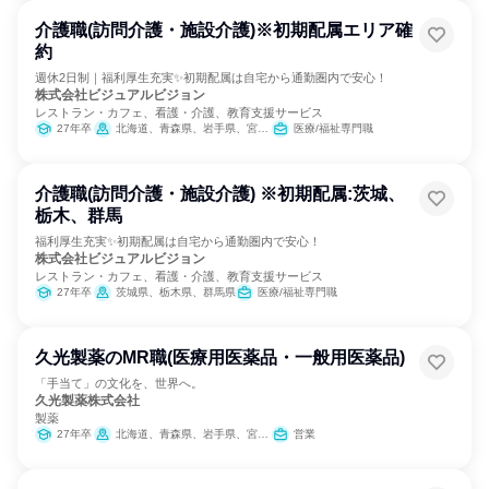
介護職(訪問介護・施設介護)※初期配属エリア確
約
週休2日制｜福利厚生充実✨初期配属は自宅から通勤圏内で安心！
株式会社ビジュアルビジョン
レストラン・カフェ、看護・介護、教育支援サービス
27年卒
北海道、青森県、岩手県、宮城県、秋田県、山形県、福島県、茨城県、栃木県、群馬県、埼玉県、千葉県、東京都、神奈川県、新潟県、富山県、石川県、福井県、山梨県、長野県、岐阜県、静岡県、愛知県、三重県、滋賀県、京都府、大阪府、兵庫県、奈良県、和歌山県、鳥取県、島根県、岡山県、広島県、山口県、徳島県、香川県、愛媛県、高知県、福岡県、佐賀県、長崎県、熊本県、大分県、宮崎県、鹿児島県、沖縄県
医療/福祉専門職
介護職(訪問介護・施設介護) ※初期配属:茨城、
栃木、群馬
福利厚生充実✨初期配属は自宅から通勤圏内で安心！
株式会社ビジュアルビジョン
レストラン・カフェ、看護・介護、教育支援サービス
27年卒
茨城県、栃木県、群馬県
医療/福祉専門職
久光製薬のMR職(医療用医薬品・一般用医薬品)
「手当て」の文化を、世界へ。
久光製薬株式会社
製薬
27年卒
北海道、青森県、岩手県、宮城県、秋田県、山形県、福島県、茨城県、栃木県、群馬県、埼玉県、千葉県、東京都、神奈川県、新潟県、富山県、石川県、福井県、山梨県、長野県、岐阜県、静岡県、愛知県、三重県、滋賀県、京都府、大阪府、兵庫県、奈良県、和歌山県、鳥取県、島根県、岡山県、広島県、山口県、徳島県、香川県、愛媛県、高知県、福岡県、佐賀県、長崎県、熊本県、大分県、宮崎県、鹿児島県、沖縄県
営業