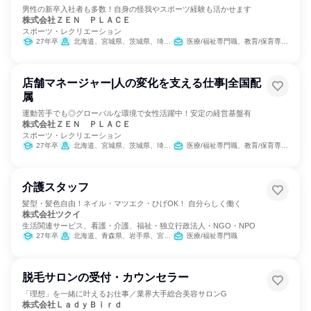
男性の新卒入社者も多数！自身の怪我やスポーツ経験も活かせます
株式会社ＺＥＮ ＰＬＡＣＥ
スポーツ・レクリエーション
27年卒
北海道、宮城県、茨城県、埼玉県、千葉県、東京都、神奈川県、新潟県、岐阜県、静岡県、愛知県、京都府、大阪府、兵庫県、広島県、福岡県
医療/福祉専門職、教育/保育専門職
店舗マネージャー|人の変化を支える仕事|全国配
属
運動苦手でも◎グローバルな環境で女性活躍中！安定の経営基盤有
株式会社ＺＥＮ ＰＬＡＣＥ
スポーツ・レクリエーション
27年卒
北海道、宮城県、茨城県、埼玉県、千葉県、東京都、神奈川県、新潟県、岐阜県、静岡県、愛知県、京都府、大阪府、兵庫県、広島県、福岡県
医療/福祉専門職、教育/保育専門職
介護スタッフ
髪型・髪色自由！ネイル・マツエク・ひげOK！ 自分らしく働く
株式会社ツクイ
生活関連サービス、看護・介護、福祉・独立行政法人・NGO・NPO
27年卒
北海道、青森県、岩手県、宮城県、秋田県、山形県、福島県、茨城県、栃木県、群馬県、埼玉県、千葉県、東京都、神奈川県、新潟県、富山県、石川県、福井県、山梨県、長野県、岐阜県、静岡県、愛知県、三重県、滋賀県、京都府、大阪府、兵庫県、奈良県、和歌山県、鳥取県、島根県、岡山県、広島県、山口県、徳島県、香川県、愛媛県、高知県、福岡県、佐賀県、長崎県、熊本県、大分県、宮崎県、鹿児島県、沖縄県
医療/福祉専門職
脱毛サロンの受付・カウンセラー
「理想」を一緒に叶えるお仕事／業界大手総合美容サロンG
株式会社ＬａｄｙＢｉｒｄ