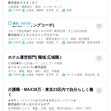
株式会社ＡＳＳＩＳＴ
人材派遣・職業紹介、通信・インターネット
27年卒
北海道、青森県、岩手県、宮城県、秋田県、山形県、福島県、茨城県、栃木県、群馬県、埼玉県、千葉県、東京都、神奈川県、新潟県、富山県、石川県、福井県、山梨県、長野県、岐阜県、静岡県、愛知県、三重県、滋賀県、京都府、大阪府、兵庫県、奈良県、和歌山県、鳥取県、島根県、岡山県、広島県、山口県、徳島県、香川県、愛媛県、高知県、福岡県、佐賀県、長崎県、熊本県、大分県、宮崎県、鹿児島県、沖縄県
営業
締切：8月31日
一般職(スイミングコーチ)
【エリア限定勤務】水泳スキル不問！教育志望・子ども好き歓迎
株式会社イトマンスイミングスクール
スポーツ・レクリエーション、教育支援サービス、保育・幼児教育
27年卒
北海道、宮城県、茨城県、千葉県、東京都、神奈川県、静岡県、愛知県、三重県、京都府、大阪府、兵庫県、奈良県、福岡県
医療/福祉専門職、教育/保育専門職
ホテル運営部門( 職域:広域職 )
広域職◆様々な出逢いで「人として」の成長
ルートインジャパン株式会社
ホテル・旅館、観光・旅行・宿泊、不動産
27年卒
北海道、青森県、岩手県、宮城県、秋田県、山形県、福島県、茨城県、栃木県、群馬県、埼玉県、千葉県、東京都、神奈川県、新潟県、富山県、石川県、福井県、山梨県、長野県、岐阜県、静岡県、愛知県、三重県、滋賀県、京都府、大阪府、兵庫県、奈良県、和歌山県、鳥取県、島根県、岡山県、広島県、山口県、徳島県、香川県、愛媛県、福岡県、佐賀県、長崎県、熊本県、大分県、宮崎県、鹿児島県、沖縄県
サービス/接客、商品企画、経営/事業企画
介護職・MAX38万・東京23区内で自分らしく働
く
★業界トップクラスの給与水準★多様なキャリアパス★
株式会社ベネッセスタイルケア
生活関連サービス、看護・介護、福祉・独立行政法人・NGO・NPO