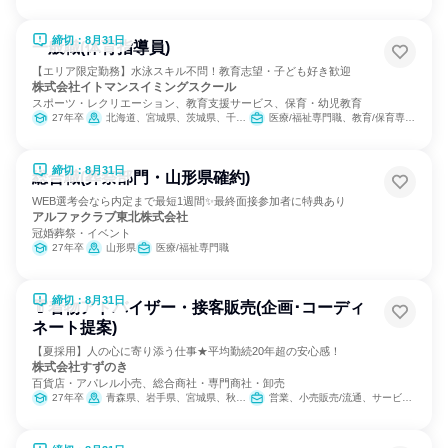
締切：8月31日
一般職(体育指導員)
【エリア限定勤務】水泳スキル不問！教育志望・子ども好き歓迎
株式会社イトマンスイミングスクール
スポーツ・レクリエーション、教育支援サービス、保育・幼児教育
27年卒
北海道、宮城県、茨城県、千葉県、東京都、神奈川県、静岡県、愛知県、三重県、京都府、大阪府、兵庫県、奈良県、福岡県
医療/福祉専門職、教育/保育専門職
締切：8月31日
総合職(葬祭部門・山形県確約)
WEB選考会なら内定まで最短1週間✨最終面接参加者に特典あり
アルファクラブ東北株式会社
冠婚葬祭・イベント
27年卒
山形県
医療/福祉専門職
締切：8月31日
👘着物アドバイザー・接客販売(企画･コーディ
ネート提案)
【夏採用】人の心に寄り添う仕事★平均勤続20年超の安心感！
株式会社すずのき
百貨店・アパレル小売、総合商社・専門商社・卸売
27年卒
青森県、岩手県、宮城県、秋田県、福島県、茨城県、埼玉県、千葉県、東京都、神奈川県、新潟県、静岡県
営業、小売販売/流通、サービス/接客