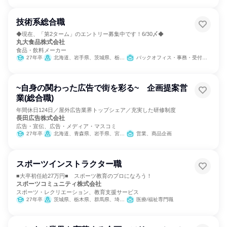
技術系総合職
◆現在、「第2ターム」のエントリー募集中です！6/30〆◆
丸大食品株式会社
食品・飲料メーカー
27年卒
北海道、岩手県、茨城県、栃木県、神奈川県、新潟県、静岡県、三重県、大阪府、広島県、佐賀県
バックオフィス・事務・受付、経営/事業企画、製造・生産工程、学術研究、カスタマーサクセス、商品企画、SCM/生産管理/購買/物流、マーケティング・広告・宣伝
~自身の関わった広告で街を彩る~ 企画提案営
業(総合職)
年間休日124日／屋外広告業界トップシェア／充実した研修制度
長田広告株式会社
広告・宣伝、広告・メディア・マスコミ
27年卒
北海道、青森県、岩手県、宮城県、秋田県、山形県、福島県、茨城県、栃木県、群馬県、埼玉県、千葉県、東京都、神奈川県、新潟県、富山県、石川県、福井県、長野県、岐阜県、静岡県、愛知県、三重県、滋賀県、京都府、大阪府、兵庫県、奈良県、鳥取県、島根県、岡山県、広島県、山口県、徳島県、香川県、高知県、福岡県、長崎県、熊本県、大分県、宮崎県、鹿児島県、沖縄県
営業、商品企画
スポーツインストラクター職
■大卒初任給27万円■ スポーツ教育のプロになろう！
スポーツコミュニティ株式会社
スポーツ・レクリエーション、教育支援サービス
27年卒
茨城県、栃木県、群馬県、埼玉県、千葉県、東京都、神奈川県、岐阜県、静岡県、愛知県、滋賀県、京都府、大阪府、兵庫県、奈良県、岡山県、広島県、福岡県
医療/福祉専門職