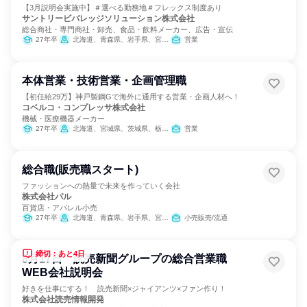
【3月説明会実施中】＃選べる勤務地＃フレックス制度あり
サントリービバレッジソリューション株式会社
総合商社・専門商社・卸売、食品・飲料メーカー、広告・宣伝
27年卒
北海道、青森県、岩手県、宮城県、秋田県、山形県、福島県、茨城県、栃木県、群馬県、埼玉県、千葉県、東京都、神奈川県、新潟県、富山県、石川県、福井県、山梨県、長野県、岐阜県、静岡県、愛知県、三重県、滋賀県、京都府、大阪府、兵庫県、奈良県、和歌山県、岡山県、広島県、山口県、徳島県、香川県、愛媛県、高知県、福岡県、佐賀県、長崎県、熊本県、大分県、宮崎県
営業
本体営業・技術営業・企画管理職
【初任給29万】神戸製鋼Gで海外に通用する営業・企画人材へ！
コベルコ・コンプレッサ株式会社
機械・医療機器メーカー
27年卒
北海道、宮城県、茨城県、栃木県、埼玉県、東京都、新潟県、富山県、山梨県、静岡県、愛知県、大阪府、兵庫県、岡山県、広島県、香川県、福岡県
営業
総合職(販売職スタート)
ファッションへの熱量で未来を作っていく会社
株式会社パル
百貨店・アパレル小売
27年卒
北海道、青森県、岩手県、宮城県、秋田県、山形県、福島県、茨城県、栃木県、群馬県、埼玉県、千葉県、東京都、神奈川県、新潟県、富山県、石川県、福井県、山梨県、長野県、岐阜県、静岡県、愛知県、三重県、滋賀県、京都府、大阪府、兵庫県、奈良県、和歌山県、鳥取県、島根県、岡山県、広島県、山口県、徳島県、香川県、愛媛県、高知県、福岡県、佐賀県、長崎県、熊本県、大分県、宮崎県、鹿児島県、沖縄県
小売販売/流通
締切：あと4日
8月17日 読売新聞グループの総合営業職
WEB会社説明会
好きを仕事にする！ 読売新聞×ジャイアンツ×ファン作り！
株式会社読売情報開発