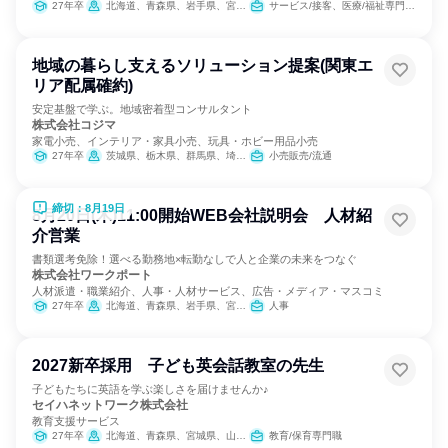
27年卒
北海道、青森県、岩手県、宮城県、秋田県、山形県、福島県、茨城県、栃木県、群馬県、埼玉県、千葉県、東京都、神奈川県、新潟県、富山県、石川県、福井県、山梨県、長野県、岐阜県、静岡県、愛知県、三重県、滋賀県、京都府、大阪府、兵庫県、奈良県、和歌山県、鳥取県、島根県、岡山県、広島県、山口県、徳島県、香川県、愛媛県、高知県、福岡県、佐賀県、長崎県、熊本県、大分県、宮崎県、鹿児島県、沖縄県
サービス/接客、医療/福祉専門職、経営/事業企画
地域の暮らし支えるソリューション提案(関東エ
リア配属確約)
安定基盤で学ぶ。地域密着型コンサルタント
株式会社コジマ
家電小売、インテリア・家具小売、玩具・ホビー用品小売
27年卒
茨城県、栃木県、群馬県、埼玉県、千葉県、東京都、神奈川県
小売販売/流通
締切：8月19日
8月20日(木)11:00開始WEB会社説明会 人材紹
介営業
書類選考免除！選べる勤務地×転勤なしで人と企業の未来をつなぐ
株式会社ワークポート
人材派遣・職業紹介、人事・人材サービス、広告・メディア・マスコミ
27年卒
北海道、青森県、岩手県、宮城県、秋田県、山形県、福島県、茨城県、栃木県、群馬県、埼玉県、千葉県、東京都、神奈川県、新潟県、富山県、石川県、福井県、山梨県、長野県、岐阜県、静岡県、愛知県、三重県、滋賀県、京都府、大阪府、兵庫県、奈良県、和歌山県、鳥取県、島根県、岡山県、広島県、山口県、徳島県、香川県、愛媛県、高知県、福岡県、佐賀県、長崎県、熊本県、大分県、宮崎県、鹿児島県、沖縄県
人事
2027新卒採用 子ども英会話教室の先生
子どもたちに英語を学ぶ楽しさを届けませんか♪
セイハネットワーク株式会社
教育支援サービス
27年卒
北海道、青森県、宮城県、山形県、福島県、茨城県、群馬県、埼玉県、千葉県、東京都、神奈川県、新潟県、富山県、石川県、福井県、山梨県、長野県、岐阜県、静岡県、愛知県、三重県、滋賀県、京都府、大阪府、兵庫県、奈良県、和歌山県、鳥取県、島根県、岡山県、広島県、山口県、徳島県、香川県、愛媛県、福岡県、佐賀県、長崎県、熊本県、大分県、宮崎県、鹿児島県、沖縄県
教育/保育専門職