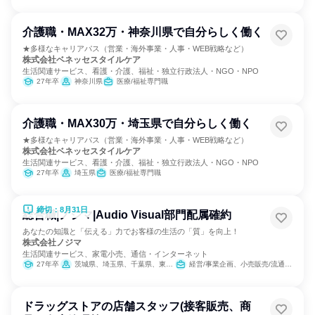
介護職・MAX32万・神奈川県で自分らしく働く
★多様なキャリアパス（営業・海外事業・人事・WEB戦略など）
株式会社ベネッセスタイルケア
生活関連サービス、看護・介護、福祉・独立行政法人・NGO・NPO
27年卒
神奈川県
医療/福祉専門職
介護職・MAX30万・埼玉県で自分らしく働く
★多様なキャリアパス（営業・海外事業・人事・WEB戦略など）
株式会社ベネッセスタイルケア
生活関連サービス、看護・介護、福祉・独立行政法人・NGO・NPO
27年卒
埼玉県
医療/福祉専門職
締切：8月31日
総合職|ノジマ|Audio Visual部門配属確約
あなたの知識と「伝える」力でお客様の生活の「質」を向上！
株式会社ノジマ
生活関連サービス、家電小売、通信・インターネット
27年卒
茨城県、埼玉県、千葉県、東京都、神奈川県、新潟県、山梨県、長野県、静岡県
経営/事業企画、小売販売/流通、SCM/生産管理/購買/物流
ドラッグストアの店舗スタッフ(接客販売、商