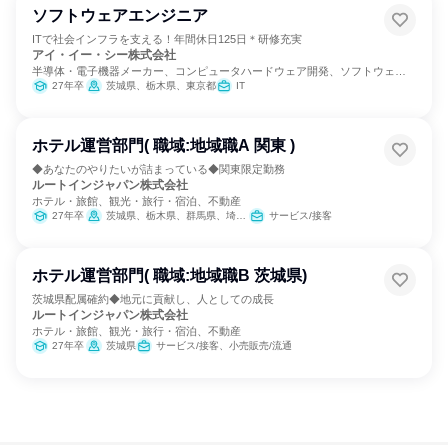
ソフトウェアエンジニア
ITで社会インフラを支える！年間休日125日＊研修充実
アイ・イー・シー株式会社
半導体・電子機器メーカー、コンピュータハードウェア開発、ソフトウェア
開発
27年卒
茨城県、栃木県、東京都
IT
ホテル運営部門( 職域:地域職A 関東 )
◆あなたのやりたいが詰まっている◆関東限定勤務
ルートインジャパン株式会社
ホテル・旅館、観光・旅行・宿泊、不動産
27年卒
茨城県、栃木県、群馬県、埼玉県、千葉県、東京都、神奈川県、山梨県
サービス/接客
ホテル運営部門( 職域:地域職B 茨城県)
茨城県配属確約◆地元に貢献し、人としての成長
ルートインジャパン株式会社
ホテル・旅館、観光・旅行・宿泊、不動産
27年卒
茨城県
サービス/接客、小売販売/流通