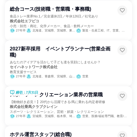
総合コース(技術職・営業職・事務職)
食品トレー業界No.1／完全週休2日／年休126日／社宅あり
株式会社エフピコ
小売・卸売・商社、化学メーカー、食品・飲料メーカー
27年卒
北海道、宮城県、茨城県、東京都、岐阜県、愛知県、大阪府、広島県、福岡県
製造・生産工程、IT、営業、バックオフィス・事務・受付、SCM/生産管理/購買/物流、建築/土木/プラント専門職、学術研究
2027新卒採用 イベントプランナー(営業企画
職)
あなたのアイデアを活かして子ども達を笑顔にしませんか？
セイハネットワーク株式会社
教育支援サービス
27年卒
北海道、青森県、宮城県、山形県、福島県、茨城県、群馬県、埼玉県、千葉県、東京都、神奈川県、新潟県、富山県、石川県、福井県、山梨県、長野県、岐阜県、静岡県、愛知県、三重県、滋賀県、京都府、大阪府、兵庫県、奈良県、和歌山県
営業
締切：7月31日
スポーツ・レクリエーション業界の営業職
【動物好き必見！】20代から活躍できる/馬に乗れる内定者研修
株式会社乗馬クラブクレイン
スポーツ・レクリエーション、芸術・娯楽・レクリエーション
27年卒
宮城県、茨城県、栃木県、埼玉県、千葉県、東京都、神奈川県、石川県、岐阜県、三重県、大阪府、兵庫県、奈良県、岡山県、広島県、山口県、福岡県、大分県
営業、医療/福祉専門職、教育/保育専門職、小売販売/流通
ホテル運営スタッフ(総合職)