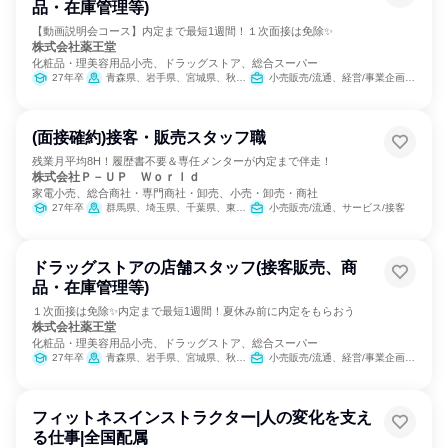
品・在庫管理等)
【動画説明会コース】内定まで最短1週間！１次面接は免除✨
株式会社薬王堂
化粧品・理美容用品小売、ドラッグストア、総合スーパー
27年卒
青森県、岩手県、宮城県、秋田県、山形県、福島県、茨城県、栃木県
小売販売/流通、経営/事業企画、医薬品専門職
(面接確約)接客・販売スタッフ職
残業月平均8H！履歴書不要＆専任メンターが内定まで伴走！
株式会社Ｐ－ＵＰ Ｗｏｒｌｄ
家電小売、総合商社・専門商社・卸売、小売・卸売・商社
27年卒
群馬県、埼玉県、千葉県、東京都、神奈川県、新潟県、長野県、愛知県、三重県、大阪府、兵庫県、福岡県、鹿児島県
小売販売/流通、サービス/接客
ドラッグストアの店舗スタッフ(接客販売、商
品・在庫管理等)
１次面接は免除✨内定まで最短1週間！夏休み前に内定をもらおう
株式会社薬王堂
化粧品・理美容用品小売、ドラッグストア、総合スーパー
27年卒
青森県、岩手県、宮城県、秋田県、山形県、福島県、茨城県、栃木県
小売販売/流通、経営/事業企画、医薬品専門職
フィットネスインストラクター|人の変化を支え
る仕事|全国配属