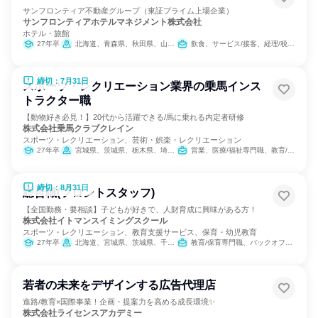
サンフロンティア不動産グループ（東証プライム上場企業）
サンフロンティアホテルマネジメント株式会社
ホテル・旅館
27年卒
北海道、青森県、秋田県、山形県、茨城県、栃木県、千葉県、新潟県、長野県、愛知県、京都府、大阪府、兵庫県、岡山県、愛媛県、福岡県、熊本県、沖縄県
飲食、サービス/接客、経理/税務/財務
締切：7月31日
スポーツ・レクリエーション業界の乗馬インス
トラクター職
【動物好き必見！】20代から活躍できる/馬に乗れる内定者研修
株式会社乗馬クラブクレイン
スポーツ・レクリエーション、芸術・娯楽・レクリエーション
27年卒
宮城県、茨城県、栃木県、埼玉県、千葉県、東京都、神奈川県、石川県、岐阜県、三重県、大阪府、兵庫県、奈良県、岡山県、広島県、山口県、福岡県、大分県
営業、医療/福祉専門職、教育/保育専門職、小売販売/流通、バックオフィス・事務・受付、総務
締切：8月31日
総合職(フロントスタッフ)
【全国勤務・要相談】子どもが好きで、人財育成に興味がある方！
株式会社イトマンスイミングスクール
スポーツ・レクリエーション、教育支援サービス、保育・幼児教育
27年卒
北海道、宮城県、茨城県、千葉県、東京都、神奈川県、静岡県、愛知県、三重県、京都府、大阪府、兵庫県、奈良県、福岡県
教育/保育専門職、バックオフィス・事務・受付
若者の未来をデザインする広告代理店
進路/教育×国際事業！企画・提案力を高める成長環境✨
株式会社ライセンスアカデミー