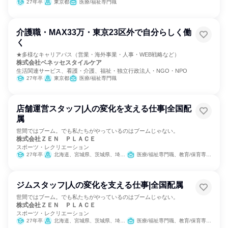
27年卒
東京都
医療/福祉専門職
介護職・MAX33万・東京23区外で自分らしく働
く
★多様なキャリアパス（営業・海外事業・人事・WEB戦略など）
株式会社ベネッセスタイルケア
生活関連サービス、看護・介護、福祉・独立行政法人・NGO・NPO
27年卒
東京都
医療/福祉専門職
店舗運営スタッフ|人の変化を支える仕事|全国配
属
世間ではブーム。でも私たちがやっているのはブームじゃない。
株式会社ＺＥＮ ＰＬＡＣＥ
スポーツ・レクリエーション
27年卒
北海道、宮城県、茨城県、埼玉県、千葉県、東京都、神奈川県、新潟県、岐阜県、静岡県、愛知県、京都府、大阪府、兵庫県、広島県、福岡県
医療/福祉専門職、教育/保育専門職
ジムスタッフ|人の変化を支える仕事|全国配属
世間ではブーム。でも私たちがやっているのはブームじゃない。
株式会社ＺＥＮ ＰＬＡＣＥ
スポーツ・レクリエーション
27年卒
北海道、宮城県、茨城県、埼玉県、千葉県、東京都、神奈川県、新潟県、岐阜県、静岡県、愛知県、京都府、大阪府、兵庫県、広島県、福岡県
医療/福祉専門職、教育/保育専門職