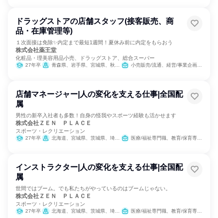
ドラッグストアの店舗スタッフ(接客販売、商
品・在庫管理等)
１次面接は免除✨内定まで最短1週間！夏休み前に内定をもらおう
株式会社薬王堂
化粧品・理美容用品小売、ドラッグストア、総合スーパー
27年卒
青森県、岩手県、宮城県、秋田県、山形県、福島県、茨城県、栃木県
小売販売/流通、経営/事業企画、医薬品専門職
店舗マネージャー|人の変化を支える仕事|全国配
属
男性の新卒入社者も多数！自身の怪我やスポーツ経験も活かせます
株式会社ＺＥＮ ＰＬＡＣＥ
スポーツ・レクリエーション
27年卒
北海道、宮城県、茨城県、埼玉県、千葉県、東京都、神奈川県、新潟県、岐阜県、静岡県、愛知県、京都府、大阪府、兵庫県、広島県、福岡県
医療/福祉専門職、教育/保育専門職
インストラクター|人の変化を支える仕事|全国配
属
世間ではブーム。でも私たちがやっているのはブームじゃない。
株式会社ＺＥＮ ＰＬＡＣＥ
スポーツ・レクリエーション
27年卒
北海道、宮城県、茨城県、埼玉県、千葉県、東京都、神奈川県、新潟県、岐阜県、静岡県、愛知県、京都府、大阪府、兵庫県、広島県、福岡県
医療/福祉専門職、教育/保育専門職