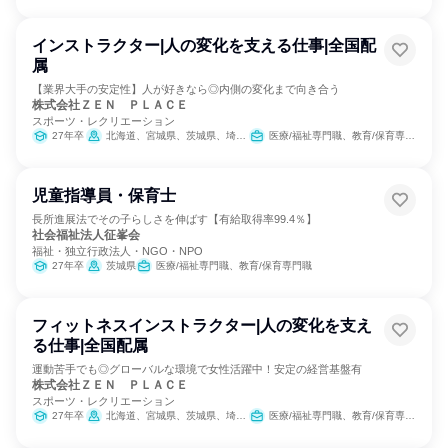
インストラクター|人の変化を支える仕事|全国配
属
【業界大手の安定性】人が好きなら◎内側の変化まで向き合う
株式会社ＺＥＮ ＰＬＡＣＥ
スポーツ・レクリエーション
27年卒
北海道、宮城県、茨城県、埼玉県、千葉県、東京都、神奈川県、新潟県、岐阜県、静岡県、愛知県、京都府、大阪府、兵庫県、広島県、福岡県
医療/福祉専門職、教育/保育専門職
児童指導員・保育士
長所進展法でその子らしさを伸ばす【有給取得率99.4％】
社会福祉法人征峯会
福祉・独立行政法人・NGO・NPO
27年卒
茨城県
医療/福祉専門職、教育/保育専門職
フィットネスインストラクター|人の変化を支え
る仕事|全国配属
運動苦手でも◎グローバルな環境で女性活躍中！安定の経営基盤有
株式会社ＺＥＮ ＰＬＡＣＥ
スポーツ・レクリエーション
27年卒
北海道、宮城県、茨城県、埼玉県、千葉県、東京都、神奈川県、新潟県、岐阜県、静岡県、愛知県、京都府、大阪府、兵庫県、広島県、福岡県
医療/福祉専門職、教育/保育専門職