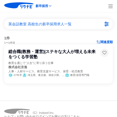
新卒採用
英会話教室 高校生の新卒採用求人一覧
1件
関連度順
1〜1件目
総合職(教務・運営)|ステキな大人が増える未来
をつくる学習塾
教育を通じて“人生”に寄り添う仕事
株式会社京進
人事・人材サービス、教育支援サービス、保育・幼児教育
27年卒
埼玉県、東京都、神奈川県、愛知県、滋賀県、京都府、大阪府、兵庫県、奈良県、岡山県、広島県
教育/保育専門職
ヘルプ・お問い合わせ
ログインでお困りの方はこちら