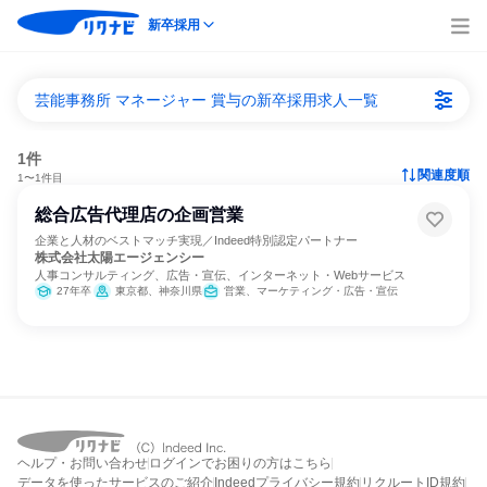
新卒採用
芸能事務所 マネージャー 賞与の新卒採用求人一覧
1件
関連度順
1〜1件目
総合広告代理店の企画営業
企業と人材のベストマッチ実現／Indeed特別認定パートナー
株式会社太陽エージェンシー
人事コンサルティング、広告・宣伝、インターネット・Webサービス
27年卒
東京都、神奈川県
営業、マーケティング・広告・宣伝
ヘルプ・お問い合わせ
ログインでお困りの方はこちら
データを使ったサービスのご紹介
Indeedプライバシー規約
リクルートID規約