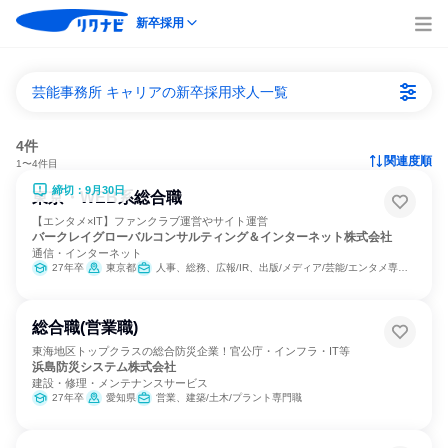
新卒採用
芸能事務所 キャリアの新卒採用求人一覧
4件
関連度順
1〜4件目
締切：9月30日
東京・WEB系総合職
【エンタメ×IT】ファンクラブ運営やサイト運営
バークレイグローバルコンサルティング＆インターネット株式会社
通信・インターネット
27年卒
東京都
人事、総務、広報/IR、出版/メディア/芸能/エンタメ専門職、IT、マーケティング・広告・宣伝、カスタマーサポート/コールセンター、経営/事業企画
総合職(営業職)
東海地区トップクラスの総合防災企業！官公庁・インフラ・IT等
浜島防災システム株式会社
建設・修理・メンテナンスサービス
27年卒
愛知県
営業、建築/土木/プラント専門職