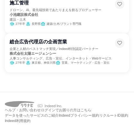
施工管理
ドローン、AI。最先端技術であたりまえを創るプロデューサー
小池建設株式会社
建設・土木
27年卒
長野県
建築/土木/プラント専門職
総合広告代理店の企画営業
企業と人材のベストマッチ実現／Indeed特別認定パートナー
株式会社太陽エージェンシー
人事コンサルティング、広告・宣伝、インターネット・Webサービス
27年卒
東京都、神奈川県
営業、マーケティング・広告・宣伝
ヘルプ・お問い合わせ
ログインでお困りの方はこちら
データを使ったサービスのご紹介
Indeedプライバシー規約
リクルートID規約
Indeed利用規約