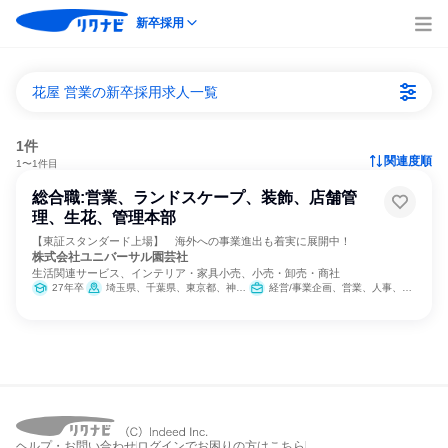
新卒採用
花屋 営業の新卒採用求人一覧
1件
関連度順
1〜1件目
総合職:営業、ランドスケープ、装飾、店舗管
理、生花、管理本部
【東証スタンダード上場】 海外への事業進出も着実に展開中！
株式会社ユニバーサル園芸社
生活関連サービス、インテリア・家具小売、小売・卸売・商社
27年卒
埼玉県、千葉県、東京都、神奈川県、愛知県、滋賀県、大阪府、兵庫県
経営/事業企画、営業、人事、クリエイティブ/デザイン職、建築/土木/プラント専門職
ヘルプ・お問い合わせ
ログインでお困りの方はこちら