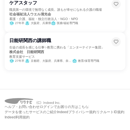
ケアスタッフ
職員第一の環境で無理なく成長。誰もが幸せになれる介護の職場
社会福祉法人ウエル清光会
看護・介護、福祉・独立行政法人・NGO・NPO
27年卒
大阪府、兵庫県
医療/福祉専門職
日能研関西の講師職
生徒の成長を感じる仕事✨教育に携わる「エンターテイナー集団」
株式会社 日能研関西
教育支援サービス
27年卒
京都府、大阪府、兵庫県、奈良県、岡山県、広島県
教育/保育専門職
ヘルプ・お問い合わせ
ログインでお困りの方はこちら
データを使ったサービスのご紹介
Indeedプライバシー規約
リクルートID規約
Indeed利用規約