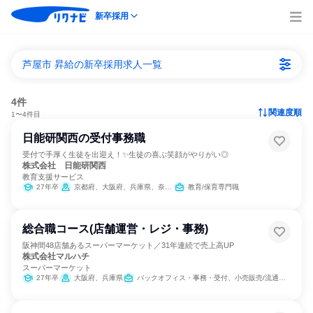
新卒採用
芦屋市 昇給の新卒採用求人一覧
4件
関連度順
1〜4件目
日能研関西の受付事務職
受付で手厚く生徒を出迎え！✨生徒の喜ぶ笑顔がやりがい◎
株式会社 日能研関西
教育支援サービス
27年卒
京都府、大阪府、兵庫県、奈良県
教育/保育専門職
総合職コース(店舗運営・レジ・事務)
阪神間48店舗あるスーパーマーケット／31年連続で売上高UP
株式会社マルハチ
スーパーマーケット
27年卒
大阪府、兵庫県
バックオフィス・事務・受付、小売販売/流通、経営/事業企画