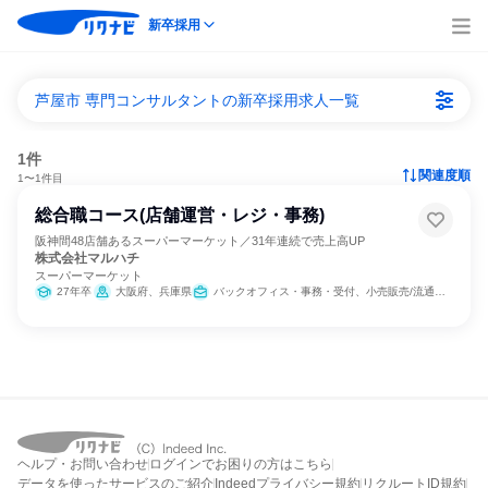
新卒採用
芦屋市 専門コンサルタントの新卒採用求人一覧
1件
関連度順
1〜1件目
総合職コース(店舗運営・レジ・事務)
阪神間48店舗あるスーパーマーケット／31年連続で売上高UP
株式会社マルハチ
スーパーマーケット
27年卒
大阪府、兵庫県
バックオフィス・事務・受付、小売販売/流通、経営/事業企画
ヘルプ・お問い合わせ
ログインでお困りの方はこちら
データを使ったサービスのご紹介
Indeedプライバシー規約
リクルートID規約