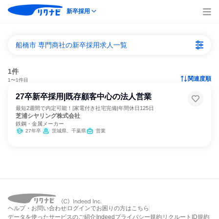
新卒採用
船橋市 専門商社の新卒採用求人一覧
1件
関連度順
1〜1件目
27卒新卒採用|既存顧客中心の法人営業
最短2週間で内定可能！|家電付き社宅完備|年間休日125日
芝浦シヤリング株式会社
鉄鋼・金属メーカー
27年卒
茨城県、千葉県
営業
ヘルプ・お問い合わせ
ログインでお困りの方はこちら
データを使ったサービスのご紹介
Indeedプライバシー規約
リクルートID規約