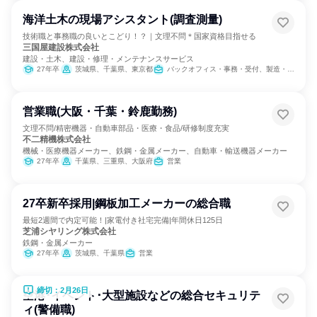
海洋土木の現場アシスタント(調査測量)
技術職と事務職の良いとこどり！？｜文理不問＊国家資格目指せる
三国屋建設株式会社
建設・土木、建設・修理・メンテナンスサービス
27年卒
茨城県、千葉県、東京都
バックオフィス・事務・受付、製造・生産工程、建築/土木/プラント専門職
営業職(大阪・千葉・鈴鹿勤務)
文理不問/精密機器・自動車部品・医療・食品/研修制度充実
不二精機株式会社
機械・医療機器メーカー、鉄鋼・金属メーカー、自動車・輸送機器メーカー
27年卒
千葉県、三重県、大阪府
営業
27卒新卒採用|鋼板加工メーカーの総合職
最短2週間で内定可能！|家電付き社宅完備|年間休日125日
芝浦シヤリング株式会社
鉄鋼・金属メーカー
27年卒
茨城県、千葉県
営業
締切：2月26日
空港･イベント･大型施設などの総合セキュリテ
ィ(警備職)