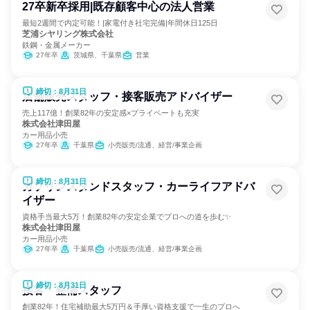
27卒新卒採用|既存顧客中心の法人営業
最短2週間で内定可能！|家電付き社宅完備|年間休日125日
芝浦シヤリング株式会社
鉄鋼・金属メーカー
27年卒
茨城県、千葉県
営業
締切：8月31日
店舗販売スタッフ・接客販売アドバイザー
売上117億！創業82年の安定感×プライベートも充実
株式会社津田屋
カー用品小売
27年卒
千葉県
小売販売/流通、経営/事業企画
締切：8月31日
ガソリンスタンドスタッフ・カーライフアドバ
イザー
資格手当最大5万！創業82年の安定企業でプロへの道を歩む✨
株式会社津田屋
カー用品小売
27年卒
千葉県
小売販売/流通、経営/事業企画
締切：8月31日
接客・整備スタッフ
創業82年！住宅補助最大5万円＆手厚い資格支援で一生のプロへ