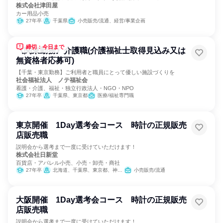
株式会社津田屋
カー用品小売
27年卒
千葉県
小売販売/流通、経営/事業企画
締切：今日まで
《関東勤務》介護職(介護福祉士取得見込み又は
無資格者応募可)
【千葉・東京勤務】ご利用者と職員にとって優しい施設づくりを
社会福祉法人 ノテ福祉会
看護・介護、福祉・独立行政法人・NGO・NPO
27年卒
千葉県、東京都
医療/福祉専門職
東京開催 1Day選考会コース 時計の正規販売
店販売職
説明会から選考まで一度に受けていただけます！
株式会社日新堂
百貨店・アパレル小売、小売・卸売・商社
27年卒
北海道、千葉県、東京都、神奈川県、静岡県、愛知県、京都府、大阪府、兵庫県、熊本県
小売販売/流通
大阪開催 1Day選考会コース 時計の正規販売
店販売職
説明会から選考まで一度に受けていただけます！