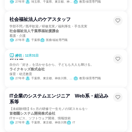
27年卒
埼玉県、千葉県、東京都、神奈川県
教育/保育専門職
社会福祉法人のケアスタッフ
学部不問／既卒歓迎／研修充実／福利厚生・手当充実
社会福祉法人千葉県福祉援護会
看護・介護
27年卒
千葉県
医療/福祉専門職
締切：12月31日
保育士
自分の「好き」を活かせるから、子どもも大人も輝ける。
ライクキッズ株式会社
保育・幼児教育
27年卒
千葉県、東京都、神奈川県、愛知県、大阪府
教育/保育専門職
IT企業のシステムエンジニア Web系・組込み
系等
【未経験8割】6ヶ月の研修で一生モノのSEスキルを✨
首都圏システム開発株式会社
ITサービス、ソフトウェア開発、情報技術
27年卒
千葉県、東京都、神奈川県
IT