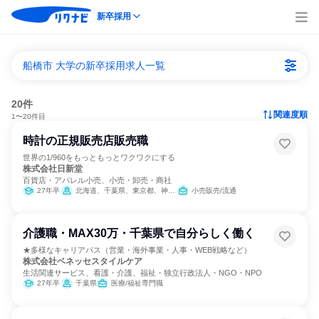
新卒採用
船橋市 大学の新卒採用求人一覧
20件
関連度順
1〜20件目
時計の正規販売店販売職
世界の1/960をもっともっとワクワクにする
株式会社日新堂
百貨店・アパレル小売、小売・卸売・商社
27年卒
北海道、千葉県、東京都、神奈川県、静岡県、愛知県、京都府、大阪府、兵庫県、熊本県
小売販売/流通
介護職・MAX30万・千葉県で自分らしく働く
★多様なキャリアパス（営業・海外事業・人事・WEB戦略など）
株式会社ベネッセスタイルケア
生活関連サービス、看護・介護、福祉・独立行政法人・NGO・NPO
27年卒
千葉県
医療/福祉専門職