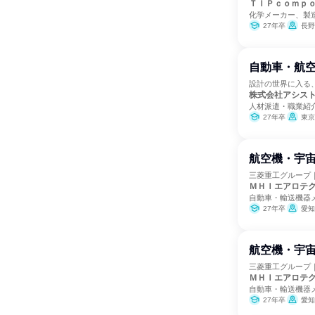
ＴＩＰｃｏｍｐ
化学メーカー、製
27年卒
長野
自動車・航空
設計の世界に入る
株式会社アシス
人材派遣・職業紹
27年卒
東京
航空機・宇
三菱重工グループ｜
ＭＨＩエアロテ
自動車・輸送機器
27年卒
愛知
航空機・宇
三菱重工グループ｜
ＭＨＩエアロテ
自動車・輸送機器
27年卒
愛知