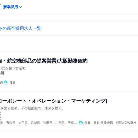
新卒採用
みの新卒採用求人一覧
宙・航空機部品の提案営業)大阪勤務確約
部品を担う営業職
作所
ー
府
営業
コーポレート・オペレーション・マーケティング)
世界を繋ぐ使命。その最前線で、未来を描く。
社
営
手県、宮城県、秋田県、山形県、千葉県、東京都、新潟県、石川県、長野県、愛知県、大阪府、和歌山県、島根県、岡山県、広島県、山口県、徳島県、香川県、愛媛県、高知県、福岡県、長崎県、熊本県、大分県、宮崎県、鹿児島県、沖縄県
営業、経営/事業企画、経理/税務/財務、人事、総務、法務/知財、広報/IR、商品企画、マーケティング・