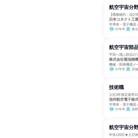
航空宇宙分
【職種確約：設計職
日本コネクト工
半導体・電子機器
27年卒
東京
航空宇宙部
宇宙へ飛ぶ部品の
株式会社菊池精
機械・医療機器メ
27年卒
茨城
技術職
入社3年後定着率1
信州航空電子株
半導体・電子機器
27年卒
長野
航空宇宙分
年休120日★土