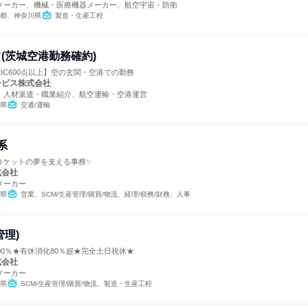
メーカー、機械・医療機器メーカー、航空宇宙・防衛
都、神奈川県
製造・生産工程
(茨城空港勤務確約)
EIC600点以上】空の玄関・空港での勤務
ービス株式会社
、人材派遣・職業紹介、航空運輸・空港運営
県
交通/運輸
系
。ロケットの夢を支える事務✨
式会社
メーカー
県
営業、SCM/生産管理/購買/物流、経理/税務/財務、人事
管理)
00％★有休消化80％超★完全土日祝休★
式会社
メーカー
県
SCM/生産管理/購買/物流、製造・生産工程