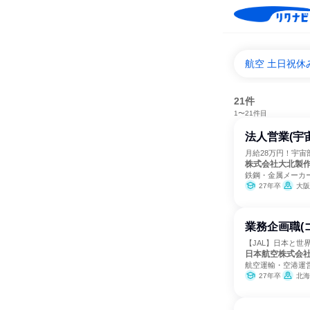
航空 土日祝休
21件
1〜21件目
法人営業(宇
月給28万円！宇宙
株式会社大北製
鉄鋼・金属メーカ
27年卒
大阪
業務企画職(
【JAL】日本と
日本航空株式会
航空運輸・空港運
27年卒
北海道、青森県、岩