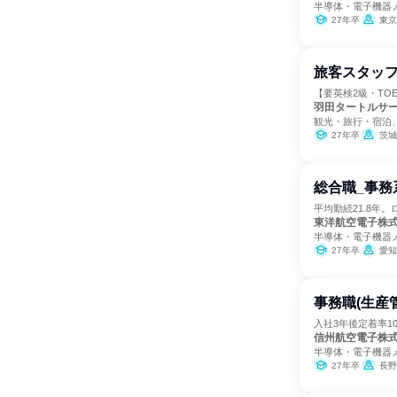
半導体・電子機器
27年卒
東京
旅客スタッフ
【要英検2級・TO
羽田タートルサ
観光・旅行・宿泊
27年卒
茨城
総合職_事務
平均勤続21.8年
東洋航空電子株
半導体・電子機器
27年卒
愛知
事務職(生産
入社3年後定着率1
信州航空電子株
半導体・電子機器
27年卒
長野