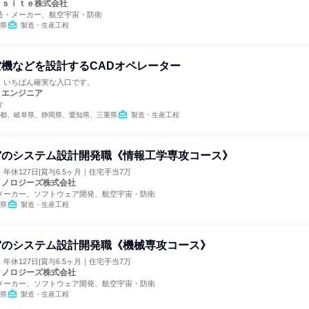
ｏｓｉｔｅ株式会社
造・メーカー、航空宇宙・防衛
県
製造・生産工程
機などを設計するCADオペレーター
、いちばん確実な入口です。
トエンジニア
介
都、岐阜県、静岡県、愛知県、三重県
製造・生産工程
宙のシステム設計開発職《情報工学専攻コース》
年休127日|賞与6.5ヶ月｜住宅手当7万
クノロジーズ株式会社
メーカー、ソフトウェア開発、航空宇宙・防衛
県
製造・生産工程
宙のシステム設計開発職《機械専攻コース》
年休127日|賞与6.5ヶ月｜住宅手当7万
クノロジーズ株式会社
メーカー、ソフトウェア開発、航空宇宙・防衛
県
製造・生産工程