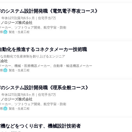
宙のシステム設計開発職《電気電子専攻コース》
年休127日|賞与6.5ヶ月｜住宅手当7万
クノロジーズ株式会社
メーカー、ソフトウェア開発、航空宇宙・防衛
県
製造・生産工程
自動化を推進するコネクタメーカー技術職
新的な自動化で生産体制を創り上げるエンジニア
式会社
メーカー、機械・医療機器メーカー、自動車・輸送機器メーカー
県
製造・生産工程
宙のシステム設計開発職《理系全般コース》
年休127日|賞与6.5ヶ月｜住宅手当7万
クノロジーズ株式会社
メーカー、ソフトウェア開発、航空宇宙・防衛
県
製造・生産工程
空機などをつくり出す、機械設計技術者