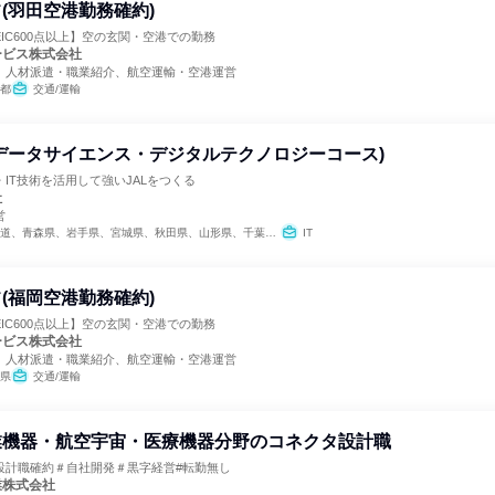
(羽田空港勤務確約)
EIC600点以上】空の玄関・空港での勤務
ービス株式会社
、人材派遣・職業紹介、航空運輸・空港運営
都
交通/運輸
データサイエンス・デジタルテクノロジーコース)
IT技術を活用して強いJALをつくる
社
営
手県、宮城県、秋田県、山形県、千葉県、東京都、新潟県、石川県、長野県、愛知県、大阪府、和歌山県、島根県、岡山県、広島県、山口県、徳島県、香川県、愛媛県、高知県、福岡県、長崎県、熊本県、大分県、宮崎県、鹿児島県、沖縄県
IT
(福岡空港勤務確約)
EIC600点以上】空の玄関・空港での勤務
ービス株式会社
、人材派遣・職業紹介、航空運輸・空港運営
県
交通/運輸
業機器・航空宇宙・医療機器分野のコネクタ設計職
設計職確約＃自社開発＃黒字経営#転勤無し
業株式会社