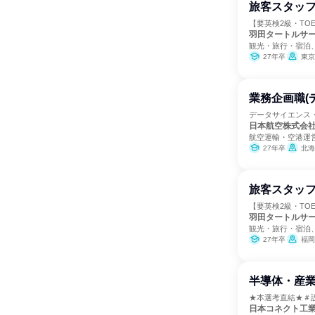
旅客スタッフ
【要英検2級・TO
羽田タートルサ
観光・旅行・宿泊
27年卒
東京
業務企画職(
データサイエンス・
日本航空株式会
航空運輸・空港運
27年卒
北海道、青森県、岩
旅客スタッフ
【要英検2級・TO
羽田タートルサ
観光・旅行・宿泊
27年卒
福岡
半導体・産
★本選考直結★＃
日本コネクト工