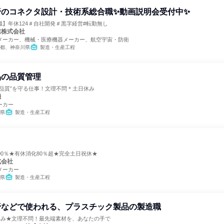
野のコネクタ設計・技術系総合職✨動画説明会受付中✨
】年休124＃自社開発＃黒字経営#転勤無し
業株式会社
メーカー、機械・医療機器メーカー、航空宇宙・防衛
都、神奈川県
製造・生産工程
品の品質管理
“品質”を守る仕事！文理不問＊土日休み
機
ーカー
県
製造・生産工程
00％★有休消化80％超★完全土日祝休★
式会社
メーカー
県
製造・生産工程
野などで使われる、プラスチック製品の製造職
日休み★文理不問！最先端素材を、あなたの手で