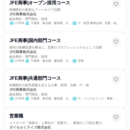
JFE商事|オープン採用コース
鉄鋼商社の多彩なフィールドで活躍
JFE商事株式会社
総合商社・専門商社・卸売
27年卒
千葉県、東京都、愛知県、大阪府、岡山県、広島県、福岡県
IT、経営/事業企画、営業、経理/税務/財務、人事、総務、法務/知財
JFE商事|国内部門コース
国内の鉄鋼流通を舞台に、営業のプロフェッショナルとして活躍
JFE商事株式会社
総合商社・専門商社・卸売
27年卒
千葉県、東京都、愛知県、大阪府、岡山県、広島県、福岡県
営業
JFE商事|共通部門コース
鉄鋼商社の経営基盤を支える人事、経理、法務、IT、他
JFE商事株式会社
総合商社・専門商社・卸売
27年卒
千葉県、東京都、愛知県、大阪府、岡山県、広島県、福岡県
IT、バックオフィス・事務・受付、経理/税務/財務、人事、法務/知財
営業職
メーカーの「技術力」と商社の「提案力」。最強の二刀流を磨け。
ダイセルミライズ株式会社