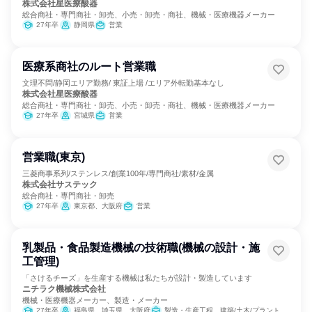
株式会社星医療酸器
総合商社・専門商社・卸売、小売・卸売・商社、機械・医療機器メーカー
27年卒
静岡県
営業
医療系商社のルート営業職
文理不問/静岡エリア勤務/ 東証上場 /エリア外転勤基本なし
株式会社星医療酸器
総合商社・専門商社・卸売、小売・卸売・商社、機械・医療機器メーカー
27年卒
宮城県
営業
営業職(東京)
三菱商事系列/ステンレス/創業100年/専門商社/素材/金属
株式会社サステック
総合商社・専門商社・卸売
27年卒
東京都、大阪府
営業
乳製品・食品製造機械の技術職(機械の設計・施
工管理)
「さけるチーズ」を生産する機械は私たちが設計・製造しています
ニチラク機械株式会社
機械・医療機器メーカー、製造・メーカー
27年卒
福島県、埼玉県、大阪府
製造・生産工程、建築/土木/プラント専門職