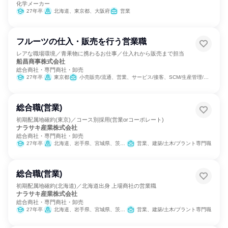
化学メーカー
27年卒
北海道、東京都、大阪府
営業
フルーツの仕入・販売を行う営業職
レアな職場環境／青果物に携わるお仕事／仕入れから販売まで担当
船昌商事株式会社
総合商社・専門商社・卸売
27年卒
東京都
小売販売/流通、営業、サービス/接客、SCM/生産管理/購買/物流
総合職(営業)
初期配属地確約(東京)／コース別採用(営業orコーポレート)
ナラサキ産業株式会社
総合商社・専門商社・卸売
27年卒
北海道、岩手県、宮城県、茨城県、埼玉県、東京都、神奈川県、山梨県、静岡県、愛知県、大阪府、福岡県
営業、建築/土木/プラント専門職
総合職(営業)
初期配属地確約(北海道)／北海道出身 上場商社の営業職
ナラサキ産業株式会社
総合商社・専門商社・卸売
27年卒
北海道、岩手県、宮城県、茨城県、埼玉県、東京都、神奈川県、山梨県、静岡県、愛知県、大阪府、福岡県
営業、建築/土木/プラント専門職