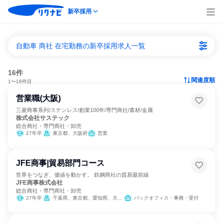
新卒採用
自動車 商社 在宅勤務の新卒採用求人一覧
16件
関連度順
1〜16件目
営業職(大阪)
三菱商事系列/ステンレス/創業100年/専門商社/素材/金属
株式会社サステック
総合商社・専門商社・卸売
27年卒
東京都、大阪府
営業
JFE商事|貿易部門コース
世界をつなぎ、価値を動かす。 鉄鋼商社の貿易最前線
JFE商事株式会社
総合商社・専門商社・卸売
27年卒
千葉県、東京都、愛知県、大阪府、岡山県、広島県、福岡県
バックオフィス・事務・受付