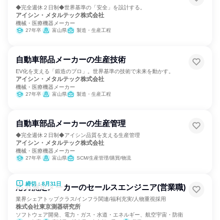
◆完全週休２日制◆世界基準の「安全」を設計する。
アイシン・メタルテック株式会社
機械・医療機器メーカー
27年卒
富山県
製造・生産工程
自動車部品メーカーの生産技術
EV化を支える「鍛造のプロ」。世界基準の技術で未来を動かす。
アイシン・メタルテック株式会社
機械・医療機器メーカー
27年卒
富山県
製造・生産工程
自動車部品メーカーの生産管理
◆完全週休２日制◆アイシン品質を支える生産管理
アイシン・メタルテック株式会社
機械・医療機器メーカー
27年卒
富山県
SCM/生産管理/購買/物流
締切：8月31日
応力測定メーカーのセールスエンジニア(営業職)
業界シェアトップクラス/インフラ関連/福利充実/人物重視採用
株式会社東京測器研究所
ソフトウェア開発、電力・ガス・水道・エネルギー、航空宇宙・防衛