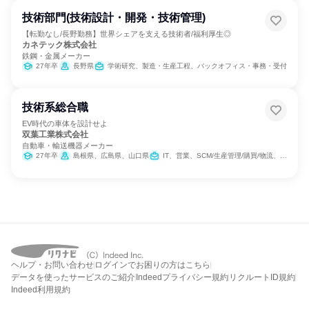
技術部門(技術設計・開発・技術管理)
【転勤なし/長野勤務】世界シェアを支える技術者/福利厚生◎
カネテック株式会社
鉄鋼・金属メーカー
27年卒
長野県
学術研究、製造・生産工程、バックオフィス・事務・受付
技術系総合職
EV時代の車体を設計せよ
双葉工業株式会社
自動車・輸送機器メーカー
27年卒
島根県、広島県、山口県
IT、営業、SCM/生産管理/購買/物流、経理/税務/財務、製造・生産工程
ヘルプ・お問い合わせ
ログインでお困りの方はこちら
データを使ったサービスのご紹介
Indeedプライバシー規約
リクルートID規約
Indeed利用規約