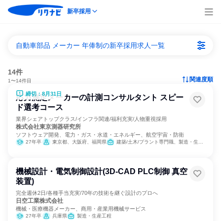
新卒採用
自動車部品 メーカー 年俸制の新卒採用求人一覧
14件
関連度順
1〜14件目
締切：8月31日
応力測定メーカーの計測コンサルタント スピー
ド選考コース
業界シェアトップクラス/インフラ関連/福利充実/人物重視採用
株式会社東京測器研究所
ソフトウェア開発、電力・ガス・水道・エネルギー、航空宇宙・防衛
27年卒
東京都、大阪府、福岡県
建築/土木/プラント専門職、製造・生産工程、経営/事業企画
機械設計・電気制御設計(3D-CAD PLC制御 真空
装置)
完全週休2日/各種手当充実/70年の技術を継ぐ設計のプロへ
日空工業株式会社
機械・医療機器メーカー、商用・産業用機械サービス
27年卒
兵庫県
製造・生産工程