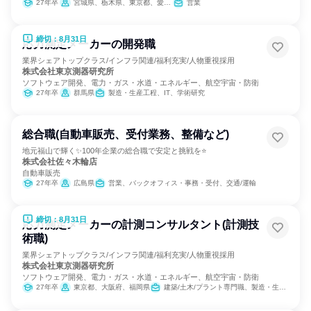
27年卒
宮城県、栃木県、東京都、愛知県、大阪府、福岡県
営業
締切：8月31日
応力測定メーカーの開発職
業界シェアトップクラス/インフラ関連/福利充実/人物重視採用
株式会社東京測器研究所
ソフトウェア開発、電力・ガス・水道・エネルギー、航空宇宙・防衛
27年卒
群馬県
製造・生産工程、IT、学術研究
総合職(自動車販売、受付業務、整備など)
地元福山で輝く✨100年企業の総合職で安定と挑戦を⭐
株式会社佐々木輪店
自動車販売
27年卒
広島県
営業、バックオフィス・事務・受付、交通/運輸
締切：8月31日
応力測定メーカーの計測コンサルタント(計測技
術職)
業界シェアトップクラス/インフラ関連/福利充実/人物重視採用
株式会社東京測器研究所
ソフトウェア開発、電力・ガス・水道・エネルギー、航空宇宙・防衛
27年卒
東京都、大阪府、福岡県
建築/土木/プラント専門職、製造・生産工程、経営/事業企画