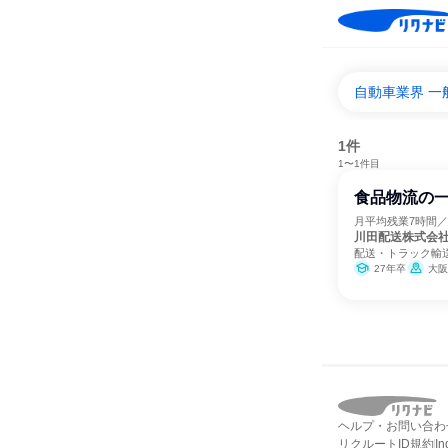
自動車業界 
1件
1〜1件目
食品物流の
月平均残業7時間／
川田配送株式会
配送・トラック輸
27年卒
大阪
ヘルプ・お問い合わ
リクルートID規約
I