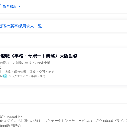
新卒採用
一般職の新卒採用求人一覧
一般職《事務・サポート業務》大阪勤務
転勤なし／創業70年以上の安定企業
社
送、物流・運行管理、運輸・交通・物流
府
バックオフィス・事務・受付
せ
ログインでお困りの方はこちら
データを使ったサービスのご紹介
Indeedプライ
ndeed利用規約