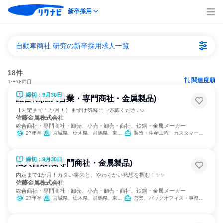
新卒採用
自動車商社 研究の新卒採用求人一覧
18件
関連度順
1〜18件目
締切：9月30日
総合職(法人営業・専門商社・金属製品)
【内定まで１か月！】まずは気軽にご応募ください♪
佐藤金属株式会社
総合商社・専門商社・卸売、小売・卸売・商社、鉄鋼・金属メーカー
27年卒
宮城県、栃木県、群馬県、東京都、神奈川県、静岡県、愛知県、大阪府、福岡県
製造・生産工程、カスタマーサクセス、IT、営業、バックオフィス・事務・受付、経理/税務/財務、人事、総務
締切：9月30日
法人営業職(専門商社・金属製品)
内定まで1か月！カタい将来と、やわらかい発想を掴む！✨✨
佐藤金属株式会社
総合商社・専門商社・卸売、小売・卸売・商社、鉄鋼・金属メーカー
27年卒
宮城県、栃木県、群馬県、東京都、神奈川県、静岡県、愛知県、大阪府、福岡県
営業、バックオフィス・事務・受付