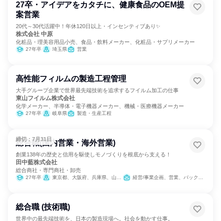
27卒・アイデアをカタチに、健康食品のOEM提
案営業
20代～30代活躍中！年休120日以上・インセンティブあり✨
株式会社 中原
化粧品・理美容用品小売、食品・飲料メーカー、化粧品・サプリメーカー
27年卒
埼玉県
営業
高性能フィルムの製造工程管理
大手グループ企業で世界最先端技術を追求するフイルム加工の仕事
東山フイルム株式会社
化学メーカー、半導体・電子機器メーカー、機械・医療機器メーカー
27年卒
岐阜県
製造・生産工程
締切：7月31日
総合職(国内営業・海外営業)
創業138年の歴史と信用を駆使しモノづくりを根底から支える！
田中藍株式会社
総合商社・専門商社・卸売
27年卒
東京都、大阪府、兵庫県、山口県、福岡県、佐賀県、熊本県
経営/事業企画、営業、バックオフィス・事務・受付、経理/税務/財務、人事、総務
総合職 (技術職)
世界中の最先端技術を、日本の製造現場へ。社会を動かす仕事。