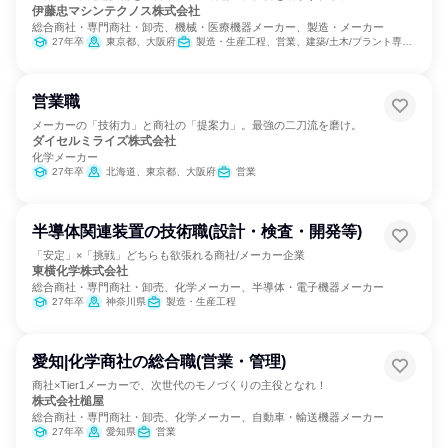
伊藤忠マシンテクノス株式会社
総合商社・専門商社・卸売、機械・医療機器メーカー、製造・メーカー
27年卒
東京都、大阪府
製造・生産工程、営業、建築/土木/プラント専門職
営業職
メーカーの「技術力」と商社の「提案力」。最強の二刀流を磨け。
ダイセルミライズ株式会社
化学メーカー
27年卒
北海道、東京都、大阪府
営業
半導体関連装置の技術職(設計・検査・開発等)
「安定」×「挑戦」どちらも欲張れる商社/メーカー企業
東横化学株式会社
総合商社・専門商社・卸売、化学メーカー、半導体・電子機器メーカー
27年卒
神奈川県
製造・生産工程
愛知|化学商社の総合職(営業・管理)
商社×Tier1メーカーで、次世代のモノづくりの主役となれ！
株式会社槌屋
総合商社・専門商社・卸売、化学メーカー、自動車・輸送機器メーカー
27年卒
愛知県
営業