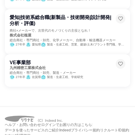
愛知|技術系総合職(新製品・技術開発|設計開発|
分析・評価)
商社×メーカーで、次世代のモノづくりの主役となれ！
株式会社槌屋
総合商社・専門商社・卸売、化学メーカー、自動車・輸送機器メーカー
27年卒
愛知県
製造・生産工程、営業、建築/土木/プラント専門職、学術研究
VE事業部
九州精密工業株式会社
総合商社・専門商社・卸売、製造・メーカー
27年卒
佐賀県
製造・生産工程、学術研究
ヘルプ・お問い合わせ
ログインでお困りの方はこちら
データを使ったサービスのご紹介
Indeedプライバシー規約
リクルートID規約