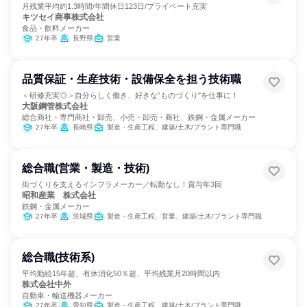
月残業平均約1.3時間/年間休日123日/プライベート充実
キツセイ商事株式会社
食品・飲料メーカー
27年卒
長野県
営業
品質保証・生産技術・設備保全を担う技術職
＜研修充実◎＞自分らしく働き、好きな”ものづくり"を仕事に！
大阪鋼管株式会社
総合商社・専門商社・卸売、小売・卸売・商社、鉄鋼・金属メーカー
27年卒
長崎県
製造・生産工程、建築/土木/プラント専門職
総合職(営業・製造・技術)
街づくりを支えるインフラメーカー／転勤なし！賞与年3回
昭和産業 株式会社
鉄鋼・金属メーカー
27年卒
茨城県
製造・生産工程、営業、建築/土木/プラント専門職
総合職(技術系)
平均勤続15年超、有休消化50％超、平均残業月20時間以内
株式会社中外
自動車・輸送機器メーカー
27年卒
愛知県
製造・生産工程、建築/土木/プラント専門職