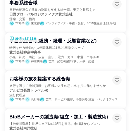
事務系総合職
日野自動車Gで世界の物流を支える総合職。安定と挑戦を✨
日野グローバルロジスティクス株式会社
運輸・交通・物流
27年卒
東京都
バックオフィス・事務・受付、SCM/生産管理/購買/物流、人事、総務
締切：8月31日
事務系総合職(総務・経理・反響営業など)
転居を伴う転勤なし/年間休日121日/小田急グループ
株式会社神奈中商事
小売・卸売・商社、広告・宣伝、電力・ガス・水道・エネルギー
27年卒
神奈川県
営業、経理/税務/財務、人事、総務
お客様の旅を提案する総合職
旅行を通じて地域貢献！お客様の人生の思い出を共に作りませんか
アルピコ長野トラベル㈱
旅行代理店
27年卒
長野県
営業、サービス/接客、小売販売/流通、バックオフィス・事務・受付
BtoBメーカーの製造職(組立・加工・製造技術)
【神奈川勤務】世界シェアNo.1製品を造る。未経験からプロへ
株式会社向洋技研