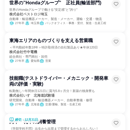
世界の”Hondaグループ” 正社員(輸送部門)
世界のHondaグループで働ける”安定感”と”誇り”
株式会社ベストロジ埼玉
自動車・輸送機器メーカー、製造・メーカー、運輸・交通・物流
27年卒
埼玉県
バックオフィス・事務・受付、製造・生産工程
東海エリアのものづくりを支える営業職
＜平均勤続年数18年＞特許取得済の自社製品あり★年休120日
株式会社竹中電機
総合商社・専門商社・卸売
27年卒
愛知県
営業
技能職(テストドライバー・メカニック・開発車
両の評価・実験)
転勤無し✨年間休日121日に賞与5.8ヶ月分！新築の独身寮も
株式会社いすゞ北海道試験場
研究開発、自動車・輸送機器メーカー、自動車整備・修理
27年卒
北海道
交通/運輸、製造・生産工程
締切：12月31日
肉牛・乳牛の飼養管理
《学部学科不問》出生から出荷まで管理するからおもしろい！