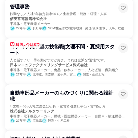
管理事務
転勤なし／入社3年後定着率90％／生産管理・総務・経理・人事
信英蓄電器箔株式会社
半導体・電子機器メーカー
27年卒
長野県
SCM/生産管理/購買/物流、経理/税務/財務、人事、総務
締切：今日まで
コツコツ集中型の技術職|文理不問・夏採用スタ
ート
人と話すより、手を動かす方が好き。それは立派な“適性”です。
日本マニュファクチャリングサービス株式会社
半導体・電子機器メーカー、食品・飲料メーカー、人材派遣・職業紹介
27年卒
北海道、青森県、岩手県、宮城県、秋田県、山形県、福島県、茨城県、栃木県、群馬県、埼玉県、千葉県、東京都、神奈川県、新潟県、富山県、石川県、福井県、山梨県、長野県、岐阜県、静岡県、愛知県、三重県、滋賀県、京都府、大阪府、兵庫県、奈良県、和歌山県、鳥取県、島根県、岡山県、広島県、山口県、徳島県、香川県、愛媛県、高知県、福岡県、佐賀県、長崎県、熊本県、大分県、宮崎県、鹿児島県、沖縄県
製造・生産工程
自動車部品メーカーのものづくりに関わる設計
職
✨文理不問✨入社支度金10万円・家賃＆引越し手当・賞与5か月
株式会社デルタツーリング
半導体・電子機器メーカー、機械・医療機器メーカー、自動車・輸送機器メ
ーカー
27年卒
広島県
製造・生産工程