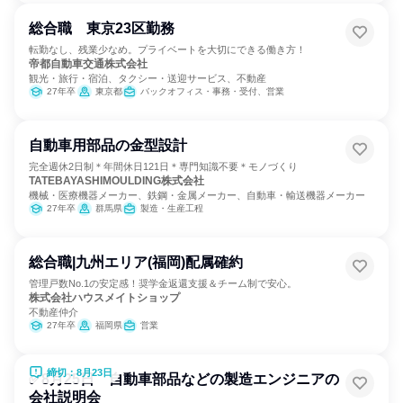
総合職 東京23区勤務
転勤なし、残業少なめ。プライベートを大切にできる働き方！
帝都自動車交通株式会社
観光・旅行・宿泊、タクシー・送迎サービス、不動産
27年卒
東京都
バックオフィス・事務・受付、営業
自動車用部品の金型設計
完全週休2日制＊年間休日121日＊専門知識不要＊モノづくり
TATEBAYASHIMOULDING株式会社
機械・医療機器メーカー、鉄鋼・金属メーカー、自動車・輸送機器メーカー
27年卒
群馬県
製造・生産工程
総合職|九州エリア(福岡)配属確約
管理戸数No.1の安定感！奨学金返還支援＆チーム制で安心。
株式会社ハウスメイトショップ
不動産仲介
27年卒
福岡県
営業
締切：8月23日
✅8月25日 自動車部品などの製造エンジニアの
会社説明会