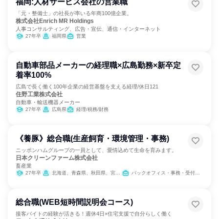
福岡:人材サービス会社の営業職
「元・整備士」の社長が率いる年商100億企業。
株式会社Enrich MR Holdings
人事コンサルティング、広告・宣伝、通信・インターネット
27年卒
福岡県
営業
自動車部品メーカーの経理職×広島勤務×新卒定
着率100%
広島で長く働く100年企業の経営基盤を支える経理/休日121
住野工業株式会社
自動車・輸送機器メーカー
27年卒
広島県
経理/税務/財務
《養豚》総合職(生産飼育・環境管理・事務)
ニッポンハムグループの一員として、愛情込めて生命を育みます。
日本クリーンファーム株式会社
畜産業
27年卒
北海道、青森県、秋田県、宮崎県、鹿児島県
バックオフィス・事務・受付、農林水産鉱業職種
総合職(WEB短時間説明会コース)
接客バイトの経験が活きる！週休4日×住宅支援で自分らしく働く