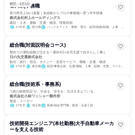
締切：8月5日
香川県|事務職
香川県売上No.1基盤｜未経験からプロの事務職へ育つ半年研修
株式会社村上ホールディングス
建設・土木、運輸・交通・物流、情報技術
27年卒
香川県
バックオフィス・事務・受付、経理/税務/財務、人事、総務、組織運営管理・公務員・事務系職種、営業
総合職(対面説明会コース)
都内での運転経験が活きる！週休4日×住宅支援で自分らしく働く
日の丸交通株式会社
観光・旅行・宿泊、タクシー・送迎サービス、運輸・交通・物流
27年卒
東京都
経営/事業企画、交通/運輸、人事、総務、営業、マーケティング・広告・宣伝
総合職(技術系・事務系)
“1枚の精密部品”が、社会を、安全を、生活を支えている。
株式会社小林ワッシャー製作所
製造・メーカー
27年卒
埼玉県
医療/福祉専門職、製造・生産工程
技術開発エンジニア(本社勤務)大手自動車メーカ
ーを支える技術