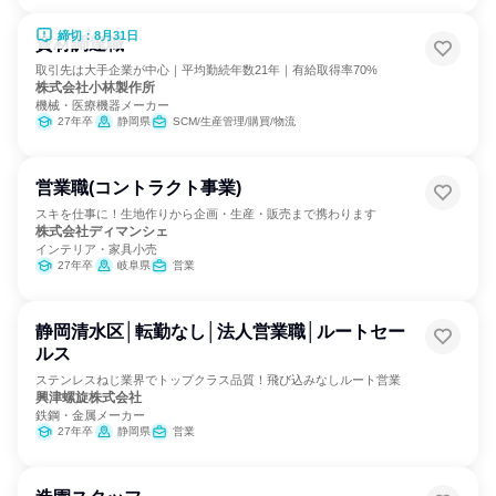
締切：8月31日
資材調達職
取引先は大手企業が中心｜平均勤続年数21年｜有給取得率70%
株式会社小林製作所
機械・医療機器メーカー
27年卒
静岡県
SCM/生産管理/購買/物流
営業職(コントラクト事業)
スキを仕事に！生地作りから企画・生産・販売まで携わります
株式会社ディマンシェ
インテリア・家具小売
27年卒
岐阜県
営業
静岡清水区│転勤なし│法人営業職│ルートセー
ルス
ステンレスねじ業界でトップクラス品質！飛び込みなしルート営業
興津螺旋株式会社
鉄鋼・金属メーカー
27年卒
静岡県
営業