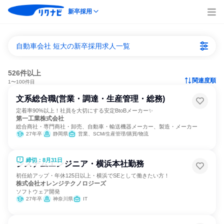
新卒採用
自動車会社 短大の新卒採用求人一覧
526件以上
関連度順
1〜100件目
文系総合職(営業・調達・生産管理・総務)
定着率90%以上！社員を大切にする安定BtoBメーカー✨
第一工業株式会社
総合商社・専門商社・卸売、自動車・輸送機器メーカー、製造・メーカー
27年卒
静岡県
営業、SCM/生産管理/購買/物流
締切：8月31日
システムエンジニア・横浜本社勤務
初任給アップ・年休125日以上・横浜でSEとして働きたい方！
株式会社オレンジテクノロジーズ
ソフトウェア開発
27年卒
神奈川県
IT