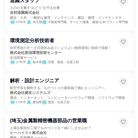
造園スタッフ
人の心を癒す“みどり”を守る仕事
吉村造園株式会社
建設・土木、一般的な修理・メンテナンス、建設・修理・メンテナンスサー
ビス
27年卒
埼玉県
不動産専門職、サービス/接客、建築/土木/プラント専門職
環境測定分析技術者
化学専攻の方＊土日祝休みあり｜よりよい地球環境に技術で貢献！
株式会社那須環境技術センター
生活関連サービス
27年卒
栃木県
営業、製造・生産工程
解析・設計エンジニア
航空宇宙を解析する。ものづくりの最前線で挑むエンジニアへ
株式会社菱友システムズ
通信・インターネット、コンピュータハードウェア開発、ソフトウェア開発
27年卒
愛知県
製造・生産工程
(埼玉)金属製精密機器部品の営業職
上場企業自社工場でものづくりを一緒にしませんか？
ヒーハイスト株式会社
機械・医療機器メーカー