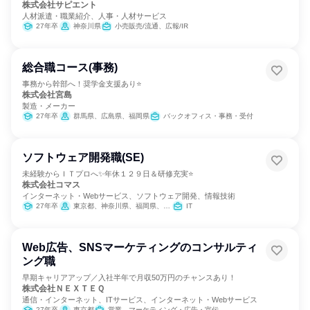
株式会社サピエント
人材派遣・職業紹介、人事・人材サービス
27年卒
神奈川県
小売販売/流通、広報/IR
総合職コース(事務)
事務から幹部へ！奨学金支援あり⭐
株式会社宮島
製造・メーカー
27年卒
群馬県、広島県、福岡県
バックオフィス・事務・受付
ソフトウェア開発職(SE)
未経験からＩＴプロへ✨年休１２９日＆研修充実⭐
株式会社コマス
インターネット・Webサービス、ソフトウェア開発、情報技術
27年卒
東京都、神奈川県、福岡県、沖縄県
IT
Web広告、SNSマーケティングのコンサルティ
ング職
早期キャリアアップ／入社半年で月収50万円のチャンスあり！
株式会社ＮＥＸＴＥＱ
通信・インターネット、ITサービス、インターネット・Webサービス
27年卒
東京都
営業、マーケティング・広告・宣伝