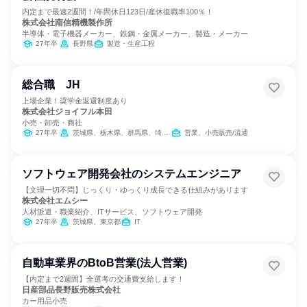
内定まで最速2週間！/年間休日123日/産休復職率100％！
株式会社南信精機製作所
半導体・電子機器メーカー、鉄鋼・金属メーカー、製造・メーカー
27年卒
長野県
製造・生産工程
総合職 JH
上場企業！奨学金返還制度あり
株式会社ジョイフル本田
小売・卸売・商社
27年卒
茨城県、栃木県、群馬県、埼玉県、千葉県、東京都
営業、小売販売/流通
ソフトウェア開発会社のシステムエンジニア
【文理一切不問】じっくり・ゆっくり成長できる仕組みがあります
株式会社エムシー
人材派遣・職業紹介、ITサービス、ソフトウェア開発
27年卒
茨城県、東京都
IT
自動車業界のBtoB営業(法人営業)
【内定まで2週間】全選考の交通費支給します！
日産部品長野販売株式会社
カー用品小売