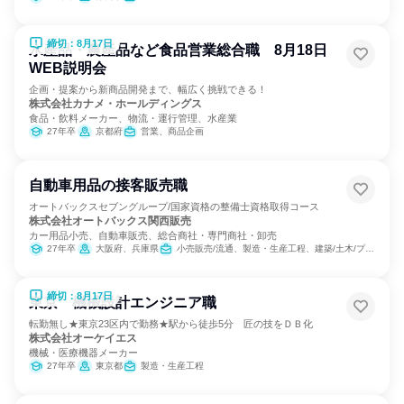
締切：8月17日
水産品・農産品など食品営業総合職 8月18日
WEB説明会
企画・提案から新商品開発まで、幅広く挑戦できる！
株式会社カナメ・ホールディングス
食品・飲料メーカー、物流・運行管理、水産業
27年卒
京都府
営業、商品企画
自動車用品の接客販売職
オートバックスセブングループ/国家資格の整備士資格取得コース
株式会社オートバックス関西販売
カー用品小売、自動車販売、総合商社・専門商社・卸売
27年卒
大阪府、兵庫県
小売販売/流通、製造・生産工程、建築/土木/プラント専門職
締切：8月17日
東京 機械設計エンジニア職
転勤無し★東京23区内で勤務★駅から徒歩5分 匠の技をＤＢ化
株式会社オーケイエス
機械・医療機器メーカー
27年卒
東京都
製造・生産工程