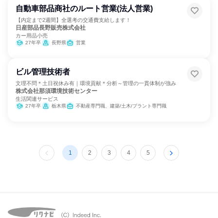
自動車部品商社のルート営業(法人営業)
【内定まで2週間】全選考の交通費支給します！
日産部品長野販売株式会社
カー用品小売
27年卒
長野県
営業
ビル管理技術者
文理不問＊土日祝休み有｜環境貢献＊分析～管理の一貫体制が強み
株式会社那須環境技術センター
生活関連サービス
27年卒
栃木県
不動産専門職、建築/土木/プラント専門職
1
2
3
4
5