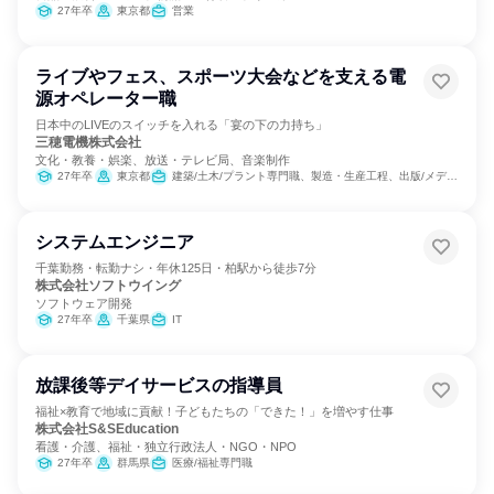
27年卒
東京都
営業
ライブやフェス、スポーツ大会などを支える電
源オペレーター職
日本中のLIVEのスイッチを入れる「宴の下の力持ち」
三穂電機株式会社
文化・教養・娯楽、放送・テレビ局、音楽制作
27年卒
東京都
建築/土木/プラント専門職、製造・生産工程、出版/メディア/芸能/エンタメ専門職
システムエンジニア
千葉勤務・転勤ナシ・年休125日・柏駅から徒歩7分
株式会社ソフトウイング
ソフトウェア開発
27年卒
千葉県
IT
放課後等デイサービスの指導員
福祉×教育で地域に貢献！子どもたちの「できた！」を増やす仕事
株式会社S&SEducation
看護・介護、福祉・独立行政法人・NGO・NPO
27年卒
群馬県
医療/福祉専門職