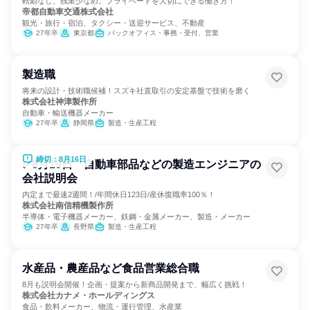
転勤なし、残業少なめ。プライベートを大切にできる働き方！
帝都自動車交通株式会社
観光・旅行・宿泊、タクシー・送迎サービス、不動産
27年卒
東京都
バックオフィス・事務・受付、営業
製造職
将来の設計・技術職候補！スズキ社直取引の安定基盤で技術を磨く
株式会社神津製作所
自動車・輸送機器メーカー
27年卒
静岡県
製造・生産工程
締切：8月16日
✅8月19日 自動車部品などの製造エンジニアの
会社説明会
内定まで最速2週間！/年間休日123日/産休復職率100％！
株式会社南信精機製作所
半導体・電子機器メーカー、鉄鋼・金属メーカー、製造・メーカー
27年卒
長野県
製造・生産工程
水産品・農産品など食品営業総合職
8月も説明会開催！企画・提案から新商品開発まで、幅広く挑戦！
株式会社カナメ・ホールディングス
食品・飲料メーカー、物流・運行管理、水産業