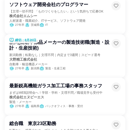
ソフトウェア開発会社のプログラマー
【文理一切不問】「ものづくりをしたい」という気持ちで応募OK
株式会社エムシー
人材派遣・職業紹介、ITサービス、ソフトウェア開発
27年卒
茨城県
IT
締切：8月20日
新潟|自動車部品メーカーの製造技術職(製造・設
計・生産技術)
新潟勤務｜転勤なし｜文理不問｜内定まで3週間｜スピード選考
大野精工株式会社
自動車・輸送機器メーカー
27年卒
新潟県
製造・生産工程
最新鋭高機能ガラス加工工場の事務スタッフ
まずはWEB説明会へ！学部・学科・文理不問／職場見学も受付中
株式会社エヌビーエス
製造・メーカー
27年卒
福島県
バックオフィス・事務・受付
総合職 東京23区勤務