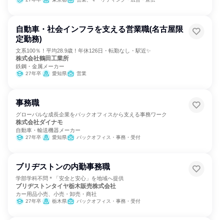
自動車・社会インフラを支える営業職(名古屋限
定勤務)
文系100％！平均28.9歳！年休126日・転勤なし・駅近✨
株式会社鶴田工業所
鉄鋼・金属メーカー
27年卒
愛知県
営業
事務職
グローバルな成長企業をバックオフィスから支える事務ワーク
株式会社ダイナモ
自動車・輸送機器メーカー
27年卒
愛知県
バックオフィス・事務・受付
ブリヂストンの内勤事務職
学部学科不問＊「安全と安心」を地域へ提供
ブリヂストンタイヤ栃木販売株式会社
カー用品小売、小売・卸売・商社
27年卒
栃木県
バックオフィス・事務・受付