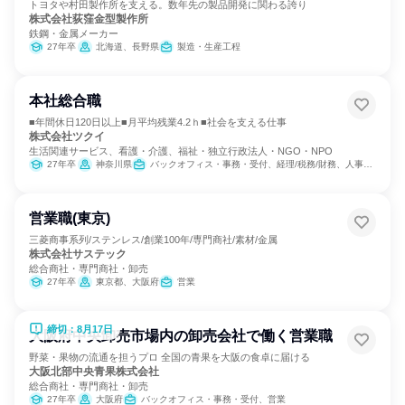
トヨタや村田製作所を支える。数年先の製品開発に関わる誇り
株式会社荻窪金型製作所
鉄鋼・金属メーカー
27年卒
北海道、長野県
製造・生産工程
本社総合職
■年間休日120日以上■月平均残業4.2ｈ■社会を支える仕事
株式会社ツクイ
生活関連サービス、看護・介護、福祉・独立行政法人・NGO・NPO
27年卒
神奈川県
バックオフィス・事務・受付、経理/税務/財務、人事、総務、法務/知財
営業職(東京)
三菱商事系列/ステンレス/創業100年/専門商社/素材/金属
株式会社サステック
総合商社・専門商社・卸売
27年卒
東京都、大阪府
営業
締切：8月17日
大阪府中央卸売市場内の卸売会社で働く営業職
野菜・果物の流通を担うプロ 全国の青果を大阪の食卓に届ける
大阪北部中央青果株式会社
総合商社・専門商社・卸売
27年卒
大阪府
バックオフィス・事務・受付、営業