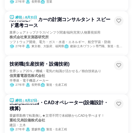
27年卒
長野県
営業
締切：8月31日
応力測定メーカーの計測コンサルタント スピー
ド選考コース
業界シェアトップクラス/インフラ関連/福利充実/人物重視採用
株式会社東京測器研究所
ソフトウェア開発、電力・ガス・水道・エネルギー、航空宇宙・防衛
27年卒
東京都、大阪府、福岡県
建築/土木/プラント専門職、製造・生産工程、経営/事業企画
技術職(生産技術・設備技術)
世界シェア20％／機械・電気の知識が活かせる／独自技術あり
信英蓄電器箔株式会社
半導体・電子機器メーカー
27年卒
長野県
製造・生産工程
締切：8月17日
愛媛|建築製図・CADオペレーター(設備設計・
積算)
愛媛県勤務で転勤無し★文理不問で未経験からCADを学べます！
重松兄弟設備株式会社
建設・土木
27年卒
愛媛県
製造・生産工程