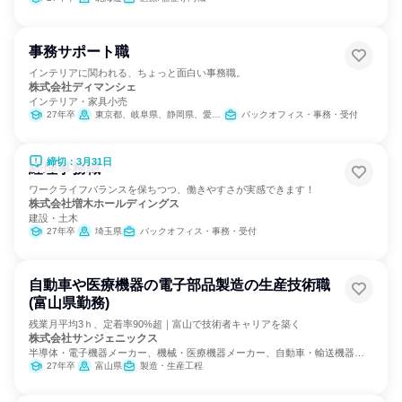
事務サポート職
インテリアに関われる、ちょっと面白い事務職。
株式会社ディマンシェ
インテリア・家具小売
27年卒
東京都、岐阜県、静岡県、愛知県、三重県、大阪府
バックオフィス・事務・受付
締切：3月31日
経理事務職
ワークライフバランスを保ちつつ、働きやすさが実感できます！
株式会社増木ホールディングス
建設・土木
27年卒
埼玉県
バックオフィス・事務・受付
自動車や医療機器の電子部品製造の生産技術職
(富山県勤務)
残業月平均3ｈ、定着率90%超｜富山で技術者キャリアを築く
株式会社サンジェニックス
半導体・電子機器メーカー、機械・医療機器メーカー、自動車・輸送機器メ
ーカー
27年卒
富山県
製造・生産工程