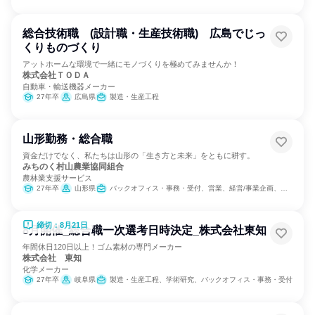
総合技術職 (設計職・生産技術職) 広島でじっ
くりものづくり
アットホームな環境で一緒にモノづくりを極めてみませんか！
株式会社ＴＯＤＡ
自動車・輸送機器メーカー
27年卒
広島県
製造・生産工程
山形勤務・総合職
資金だけでなく、私たちは山形の「生き方と未来」をともに耕す。
みちのく村山農業協同組合
農林業支援サービス
27年卒
山形県
バックオフィス・事務・受付、営業、経営/事業企画、医療/福祉専門職、SCM/生産管理/購買/物流、人事、総務、組織運営管理・公務員・事務系職種
締切：8月21日
8月開催_総合職一次選考日時決定_株式会社東知
年間休日120日以上！ゴム素材の専門メーカー
株式会社 東知
化学メーカー
27年卒
岐阜県
製造・生産工程、学術研究、バックオフィス・事務・受付