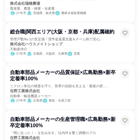
株式会社瑞穂農場
畜産業、農業・林業・水産業
27年卒
茨城県、栃木県
農林水産鉱業職種
総合職|関西エリア(大阪・京都・兵庫)配属確約
管理戸数No.1の安定感！奨学金返還支援＆チーム制で安心。
株式会社ハウスメイトショップ
不動産仲介
27年卒
京都府、大阪府、兵庫県
営業
自動車部品メーカーの品質保証×広島勤務×新卒
定着率100%
ミクロン単位の精度を守り、世界の信頼を支える「最後の砦」。
住野工業株式会社
自動車・輸送機器メーカー
27年卒
広島県
製造・生産工程
自動車部品メーカーの生産管理職×広島勤務×新
卒定着率100%
「間に合った！」を生み出す。社内外を繋ぐ調整のプロ
住野工業株式会社