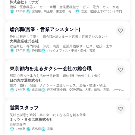
株式会社トミナガ
機械・医療機器メーカー、商用・産業用機械サービス、電力・ガス・水道・
エネルギー
27年卒
宮城県、埼玉県、東京都、長野県、愛知県、三重県、京都府、大阪府、兵庫県、和歌山県、鳥取県、島根県、岡山県、広島県、徳島県、香川県、愛媛県、高知県、福岡県、熊本県、大分県、鹿児島県
営業、建築/土木/プラント専門職、製造・生産工程
総合職(営業・営業アシスタント)
静岡に根差して働く！総合職⭐法人ルート営業／営業アシスタント
大興産業株式会社
総合商社・専門商社・卸売、商用・産業用機械サービス、建設・土木
27年卒
静岡県
バックオフィス・事務・受付、営業
東京都内を走るタクシー会社の総合職
部活で培った体力を活かせる仕事！週休4日で自分らしく働く
日の丸交通株式会社
観光・旅行・宿泊、タクシー・送迎サービス、運輸・交通・物流
27年卒
東京都
経営/事業企画、交通/運輸、人事、総務、営業、マーケティング・広告・宣伝
営業スタッフ
笑顔と誠意が武器！車に会いたくなる店を創る営業
ネッツトヨタ広島株式会社
自動車販売
27年卒
広島県
営業