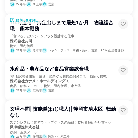
27年卒
埼玉県
営業
締切：9月30日
1Day選考・内定出しまで最短1か月 物流総合
職 熊本勤務
「食べる」というインフラを設計する仕事
株式会社共同
物流・運行管理
27年卒
熊本県
バックオフィス・事務・受付、営業、SCM/生産管理/購買/物流、交通/運輸
水産品・農産品など食品営業総合職
8月も説明会開催！企画・提案から新商品開発まで、幅広く挑戦！
株式会社カナメ・ホールディングス
食品・飲料メーカー、物流・運行管理、水産業
27年卒
広島県
営業
文理不問│技能職(ねじ職人)│静岡市清水区│転勤
なし
ステンレスねじ業界でトップクラスの品質！技術を極めたい方へ✨
興津螺旋株式会社
鉄鋼・金属メーカー
27年卒
静岡県
製造・生産工程