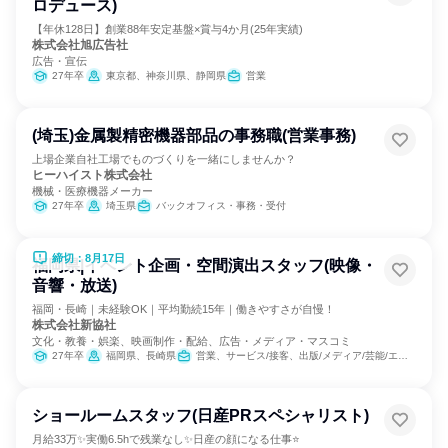
ロデュース)
【年休128日】創業88年安定基盤×賞与4か月(25年実績)
株式会社旭広告社
広告・宣伝
27年卒
東京都、神奈川県、静岡県
営業
(埼玉)金属製精密機器部品の事務職(営業事務)
上場企業自社工場でものづくりを一緒にしませんか？
ヒーハイスト株式会社
機械・医療機器メーカー
27年卒
埼玉県
バックオフィス・事務・受付
締切：8月17日
福岡県|イベント企画・空間演出スタッフ(映像・
音響・放送)
福岡・長崎｜未経験OK｜平均勤続15年｜働きやすさが自慢！
株式会社新協社
文化・教養・娯楽、映画制作・配給、広告・メディア・マスコミ
27年卒
福岡県、長崎県
営業、サービス/接客、出版/メディア/芸能/エンタメ専門職
ショールームスタッフ(日産PRスペシャリスト)
月給33万✨実働6.5hで残業なし✨日産の顔になる仕事⭐