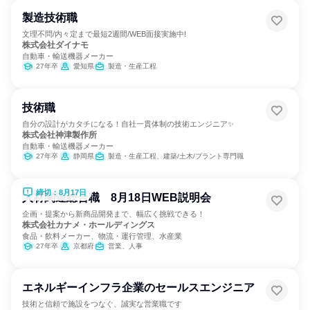
製造技術職
文理不問/内々定まで最短2週間/WEB面接実施中!
株式会社ダイナモ
自動車・輸送機器メーカー
27年卒
愛知県
製造・生産工程
技術職
自分の設計がカタチになる！自社一貫体制の技術エンジニア✨
株式会社神津製作所
自動車・輸送機器メーカー
27年卒
静岡県
製造・生産工程、建築/土木/プラント専門職
締切：8月17日
人材関連総合職 8月18日WEB説明会
企画・提案から新商品開発まで、幅広く挑戦できる！
株式会社カナメ・ホールディングス
食品・飲料メーカー、物流・運行管理、水産業
27年卒
京都府
営業、人事
エネルギーインフラ企業のセールスエンジニア
技術と信頼で施設をつなぐ、誠実な営業職です