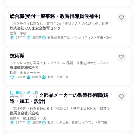
総合職(受付一般事務・教習指導員候補生)
【転居を伴う転勤なし】賞与年3回＊生徒さんとの会話も多い仕事
株式会社ぐんま安全教育センター
教育・学校
27年卒
群馬県
教育/保育専門職、バックオフィス・事務・受付
技術職
ステンレスねじ業界でトップクラスの品質！技術を極めたい方へ✨
興津螺旋株式会社
鉄鋼・金属メーカー
27年卒
静岡県
製造・生産工程
締切：9月16日
自動車・バイク部品メーカーの製造技術職(鋳
造・加工・設計)
＜文理不問＞鋳造を極める！／転勤なし＊基本土日祝休み＊残業少
群馬合金株式会社
自動車・輸送機器メーカー
27年卒
群馬県
製造・生産工程、建築/土木/プラント専門職