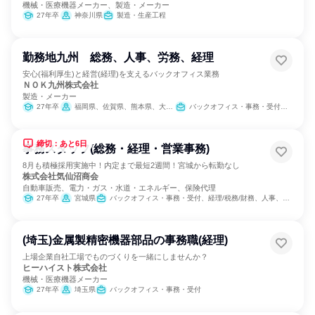
機械・医療機器メーカー、製造・メーカー
27年卒
神奈川県
製造・生産工程
勤務地九州 総務、人事、労務、経理
安心(福利厚生)と経営(経理)を支えるバックオフィス業務
ＮＯＫ九州株式会社
製造・メーカー
27年卒
福岡県、佐賀県、熊本県、大分県、宮崎県
バックオフィス・事務・受付、経理/税務/財務、人事、総務、法務/知財、広報/IR、製造・生産工程
締切：あと6日
事務スタッフ(総務・経理・営業事務)
8月も積極採用実施中！内定まで最短2週間！宮城から転勤なし
株式会社気仙沼商会
自動車販売、電力・ガス・水道・エネルギー、保険代理
27年卒
宮城県
バックオフィス・事務・受付、経理/税務/財務、人事、総務
(埼玉)金属製精密機器部品の事務職(経理)
上場企業自社工場でものづくりを一緒にしませんか？
ヒーハイスト株式会社
機械・医療機器メーカー
27年卒
埼玉県
バックオフィス・事務・受付