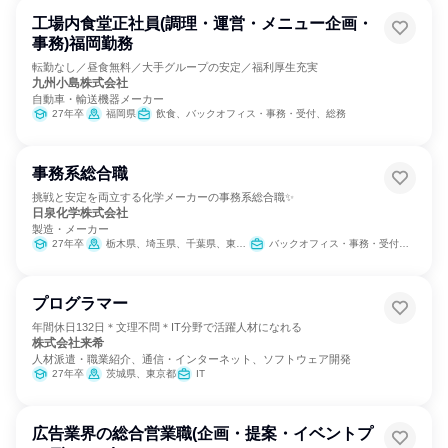
工場内食堂正社員(調理・運営・メニュー企画・
事務)福岡勤務
転勤なし／昼食無料／大手グループの安定／福利厚生充実
九州小島株式会社
自動車・輸送機器メーカー
27年卒
福岡県
飲食、バックオフィス・事務・受付、総務
事務系総合職
挑戦と安定を両立する化学メーカーの事務系総合職✨
日泉化学株式会社
製造・メーカー
27年卒
栃木県、埼玉県、千葉県、東京都、三重県、滋賀県、大阪府、愛媛県
バックオフィス・事務・受付、経理/税務/財務、人事、総務
プログラマー
年間休日132日＊文理不問＊IT分野で活躍人材になれる
株式会社来希
人材派遣・職業紹介、通信・インターネット、ソフトウェア開発
27年卒
茨城県、東京都
IT
広告業界の総合営業職(企画・提案・イベントプ