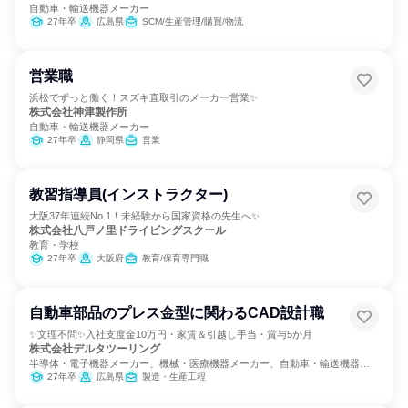
自動車・輸送機器メーカー
27年卒
広島県
SCM/生産管理/購買/物流
営業職
浜松でずっと働く！スズキ直取引のメーカー営業✨
株式会社神津製作所
自動車・輸送機器メーカー
27年卒
静岡県
営業
教習指導員(インストラクター)
大阪37年連続No.1！未経験から国家資格の先生へ✨
株式会社八戸ノ里ドライビングスクール
教育・学校
27年卒
大阪府
教育/保育専門職
自動車部品のプレス金型に関わるCAD設計職
✨文理不問✨入社支度金10万円・家賃＆引越し手当・賞与5か月
株式会社デルタツーリング
半導体・電子機器メーカー、機械・医療機器メーカー、自動車・輸送機器メ
ーカー
27年卒
広島県
製造・生産工程