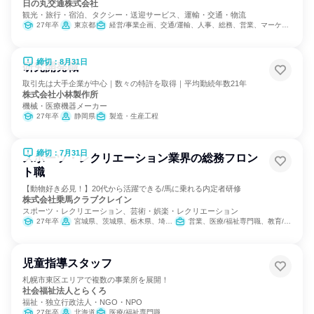
日の丸交通株式会社
観光・旅行・宿泊、タクシー・送迎サービス、運輸・交通・物流
27年卒
東京都
経営/事業企画、交通/運輸、人事、総務、営業、マーケティング・広告・宣伝
締切：8月31日
研究開発職
取引先は大手企業が中心｜数々の特許を取得｜平均勤続年数21年
株式会社小林製作所
機械・医療機器メーカー
27年卒
静岡県
製造・生産工程
締切：7月31日
スポーツ・レクリエーション業界の総務フロン
ト職
【動物好き必見！】20代から活躍できる/馬に乗れる内定者研修
株式会社乗馬クラブクレイン
スポーツ・レクリエーション、芸術・娯楽・レクリエーション
27年卒
宮城県、茨城県、栃木県、埼玉県、千葉県、東京都、神奈川県、石川県、岐阜県、三重県、大阪府、兵庫県、奈良県、岡山県、広島県、山口県、福岡県、大分県
営業、医療/福祉専門職、教育/保育専門職、小売販売/流通、バックオフィス・事務・受付、総務
児童指導スタッフ
札幌市東区エリアで複数の事業所を展開！
社会福祉法人とらくろ
福祉・独立行政法人・NGO・NPO
27年卒
北海道
医療/福祉専門職