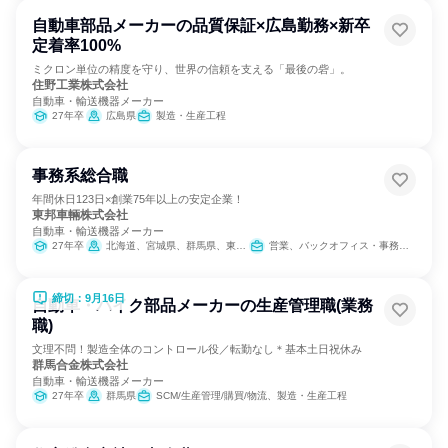
自動車部品メーカーの品質保証×広島勤務×新卒
定着率100%
ミクロン単位の精度を守り、世界の信頼を支える「最後の砦」。
住野工業株式会社
自動車・輸送機器メーカー
27年卒
広島県
製造・生産工程
事務系総合職
年間休日123日×創業75年以上の安定企業！
東邦車輛株式会社
自動車・輸送機器メーカー
27年卒
北海道、宮城県、群馬県、東京都、神奈川県、愛知県、兵庫県、広島県、福岡県
営業、バックオフィス・事務・受付、IT
締切：9月16日
自動車・バイク部品メーカーの生産管理職(業務
職)
文理不問！製造全体のコントロール役／転勤なし＊基本土日祝休み
群馬合金株式会社
自動車・輸送機器メーカー
27年卒
群馬県
SCM/生産管理/購買/物流、製造・生産工程