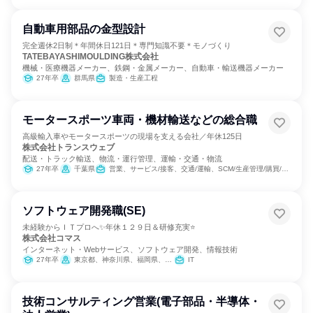
自動車用部品の金型設計
完全週休2日制＊年間休日121日＊専門知識不要＊モノづくり
TATEBAYASHIMOULDING株式会社
機械・医療機器メーカー、鉄鋼・金属メーカー、自動車・輸送機器メーカー
27年卒
群馬県
製造・生産工程
モータースポーツ車両・機材輸送などの総合職
高級輸入車やモータースポーツの現場を支える会社／年休125日
株式会社トランスウェブ
配送・トラック輸送、物流・運行管理、運輸・交通・物流
27年卒
千葉県
営業、サービス/接客、交通/運輸、SCM/生産管理/購買/物流、商品企画、マーケティング・広告・宣伝
ソフトウェア開発職(SE)
未経験からＩＴプロへ✨年休１２９日＆研修充実⭐
株式会社コマス
インターネット・Webサービス、ソフトウェア開発、情報技術
27年卒
東京都、神奈川県、福岡県、沖縄県
IT
技術コンサルティング営業(電子部品・半導体・