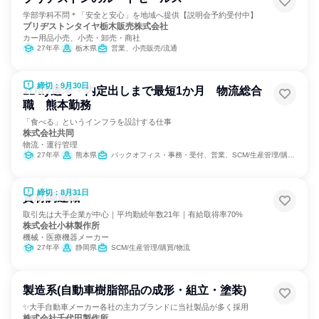
学部学科不問＊「安全と安心」を地域へ提供【説明会予約受付中】
ブリヂストンタイヤ栃木販売株式会社
カー用品小売、小売・卸売・商社
27年卒
栃木県
営業、小売販売/流通
締切：9月30日
1Day選考・内定出しまで最短1か月 物流総合
職 熊本勤務
「食べる」というインフラを設計する仕事
株式会社共同
物流・運行管理
27年卒
熊本県
バックオフィス・事務・受付、営業、SCM/生産管理/購買/物流、交通/運輸
締切：8月31日
資材調達職
取引先は大手企業が中心｜平均勤続年数21年｜有給取得率70%
株式会社小林製作所
機械・医療機器メーカー
27年卒
静岡県
SCM/生産管理/購買/物流
製造系(自動車樹脂部品の成形・組立・塗装)
✨大手自動車メーカー各社の主力ブランドに当社製品が多く採用
株式会社千代田製作所