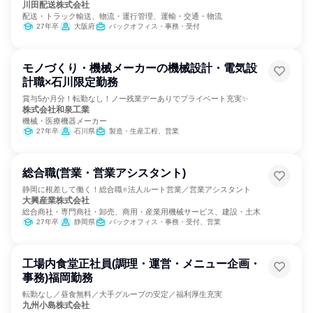
川田配送株式会社
配送・トラック輸送、物流・運行管理、運輸・交通・物流
27年卒
大阪府
バックオフィス・事務・受付
モノづくり・機械メーカーの機械設計・電気設
計職×石川限定勤務
賞与5か月分！転勤なし！ノー残業デーありでプライベート充実✨
株式会社和泉工業
機械・医療機器メーカー
27年卒
石川県
製造・生産工程、営業
総合職(営業・営業アシスタント)
静岡に根差して働く！総合職⭐法人ルート営業／営業アシスタント
大興産業株式会社
総合商社・専門商社・卸売、商用・産業用機械サービス、建設・土木
27年卒
静岡県
バックオフィス・事務・受付、営業
工場内食堂正社員(調理・運営・メニュー企画・
事務)福岡勤務
転勤なし／昼食無料／大手グループの安定／福利厚生充実
九州小島株式会社