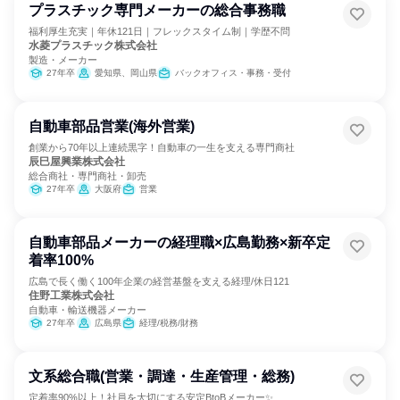
プラスチック専門メーカーの総合事務職
福利厚生充実｜年休121日｜フレックスタイム制｜学歴不問
水菱プラスチック株式会社
製造・メーカー
27年卒
愛知県、岡山県
バックオフィス・事務・受付
自動車部品営業(海外営業)
創業から70年以上連続黒字！自動車の一生を支える専門商社
辰巳屋興業株式会社
総合商社・専門商社・卸売
27年卒
大阪府
営業
自動車部品メーカーの経理職×広島勤務×新卒定
着率100%
広島で長く働く100年企業の経営基盤を支える経理/休日121
住野工業株式会社
自動車・輸送機器メーカー
27年卒
広島県
経理/税務/財務
文系総合職(営業・調達・生産管理・総務)
定着率90%以上！社員を大切にする安定BtoBメーカー✨