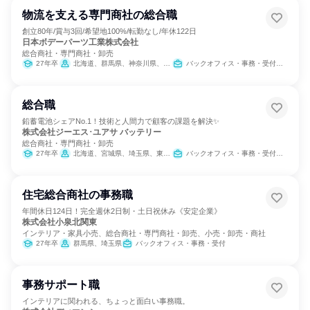
物流を支える専門商社の総合職
創立80年/賞与3回/希望地100%/転勤なし/年休122日
日本ボデーパーツ工業株式会社
総合商社・専門商社・卸売
27年卒
北海道、群馬県、神奈川県、大阪府、兵庫県、福岡県
バックオフィス・事務・受付、営業、SCM/生産管理/購買/物流
総合職
鉛蓄電池シェアNo.1！技術と人間力で顧客の課題を解決✨
株式会社ジーエス･ユアサ バッテリー
総合商社・専門商社・卸売
27年卒
北海道、宮城県、埼玉県、東京都、愛知県、京都府、兵庫県、福岡県
バックオフィス・事務・受付、営業、人事、総務、IT、組織運営管理・公務員・事務系職種
住宅総合商社の事務職
年間休日124日！完全週休2日制・土日祝休み《安定企業》
株式会社小泉北関東
インテリア・家具小売、総合商社・専門商社・卸売、小売・卸売・商社
27年卒
群馬県、埼玉県
バックオフィス・事務・受付
事務サポート職
インテリアに関われる、ちょっと面白い事務職。