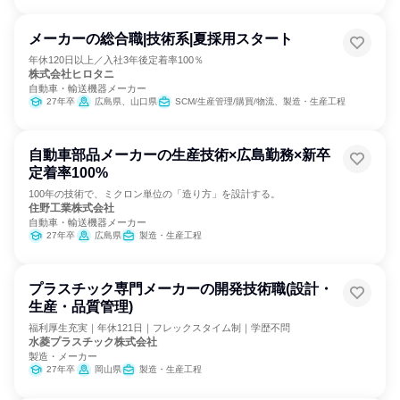
メーカーの総合職|技術系|夏採用スタート
年休120日以上／入社3年後定着率100％
株式会社ヒロタニ
自動車・輸送機器メーカー
27年卒
広島県、山口県
SCM/生産管理/購買/物流、製造・生産工程
自動車部品メーカーの生産技術×広島勤務×新卒
定着率100%
100年の技術で、ミクロン単位の「造り方」を設計する。
住野工業株式会社
自動車・輸送機器メーカー
27年卒
広島県
製造・生産工程
プラスチック専門メーカーの開発技術職(設計・
生産・品質管理)
福利厚生充実｜年休121日｜フレックスタイム制｜学歴不問
水菱プラスチック株式会社
製造・メーカー
27年卒
岡山県
製造・生産工程