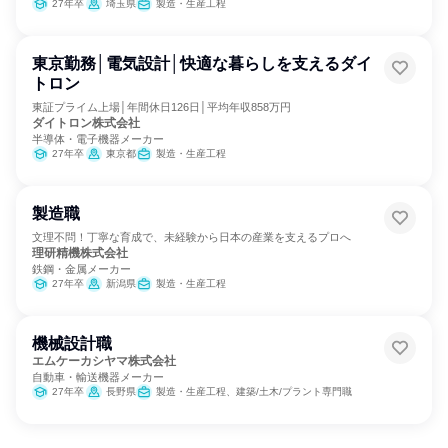
27年卒
埼玉県
製造・生産工程
東京勤務│電気設計│快適な暮らしを支えるダイ
トロン
東証プライム上場│年間休日126日│平均年収858万円
ダイトロン株式会社
半導体・電子機器メーカー
27年卒
東京都
製造・生産工程
製造職
文理不問！丁寧な育成で、未経験から日本の産業を支えるプロへ
理研精機株式会社
鉄鋼・金属メーカー
27年卒
新潟県
製造・生産工程
機械設計職
エムケーカシヤマ株式会社
自動車・輸送機器メーカー
27年卒
長野県
製造・生産工程、建築/土木/プラント専門職