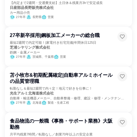
【内定まで2週間・交通費支給】土日休＆残業月3hで安定成長
日産部品長野販売株式会社
カー用品小売
27年卒
長野県
営業
27卒新卒採用|鋼板加工メーカーの総合職
最短2週間で内定可能！|家電付き社宅完備|年間休日125日
芝浦シヤリング株式会社
鉄鋼・金属メーカー
27年卒
茨城県、千葉県
営業
苫小牧市&初期配属確定|自動車アルミホイール
の品質管理職
転勤なし＆最短2週間で内々定！地元で好きを仕事に！
光生アルミ北海道株式会社
自動車・輸送機器メーカー、自動車整備・修理、建設・修理・メンテナンス
サービス
27年卒
北海道
製造・生産工程
食品物流の一般職《事務・サポート業務》大阪
勤務
月平均残業7時間／転勤なし／創業70年以上の安定企業