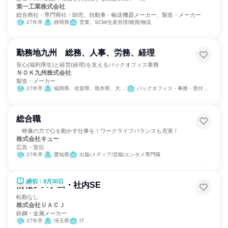
第一工業株式会社
総合商社・専門商社・卸売、自動車・輸送機器メーカー、製造・メーカー
27年卒
静岡県
営業、SCM/生産管理/購買/物流
勤務地九州 総務、人事、労務、経理
安心(福利厚生)と経営(経理)を支えるバックオフィス業務
ＮＯＫ九州株式会社
製造・メーカー
27年卒
福岡県、佐賀県、熊本県、大分県、宮崎県
バックオフィス・事務・受付、経理/税務/財務、人事、総務、法務/知財、広報/IR、製造・生産工程
総合職
映像の力で心を動かす仕事を！ワークライフバランスも充実！
株式会社キュー
広告・宣伝
27年卒
愛知県
出版/メディア/芸能/エンタメ専門職
締切：9月30日
情報システム・社内SE
転勤なし
株式会社ＵＡＣＪ
鉄鋼・金属メーカー
27年卒
埼玉県
IT