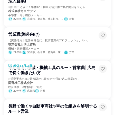
法人営業)
初任給31万以上！年休125日×最先端技術で製品開発を支える
株式会社キョウデン
半導体・電子機器メーカー
27年卒
宮城県、東京都、神奈川県、静岡県、愛知県、大阪府
営業
営業職(海外向け)
【英語活用】世界を舞台に、技術営業のプロフェッショナルへ。
株式会社日研工作所
機械・医療機器メーカー
27年卒
宮城県、栃木県、群馬県、東京都、神奈川県、新潟県、石川県、長野県、静岡県、愛知県、大阪府、奈良県、岡山県、広島県、福岡県
営業
締切：8月17日
早期選考│機械・機械工具のルート営業職│広島
で長く働きたい方
✅通勤手当あり✅最寄駅から徒歩4分✅飛び込み営業なし
岡野機工株式会社
総合商社・専門商社・卸売
27年卒
広島県
営業
長野で働く✨自動車商社✨車の仕組みを解明する
ルート営業