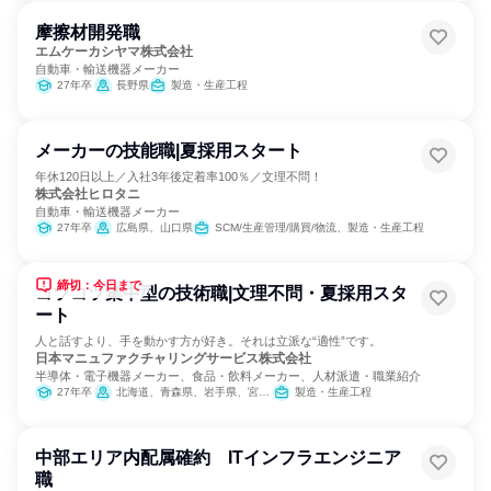
摩擦材開発職
エムケーカシヤマ株式会社
自動車・輸送機器メーカー
27年卒
長野県
製造・生産工程
メーカーの技能職|夏採用スタート
年休120日以上／入社3年後定着率100％／文理不問！
株式会社ヒロタニ
自動車・輸送機器メーカー
27年卒
広島県、山口県
SCM/生産管理/購買/物流、製造・生産工程
締切：今日まで
コツコツ集中型の技術職|文理不問・夏採用スタ
ート
人と話すより、手を動かす方が好き。それは立派な“適性”です。
日本マニュファクチャリングサービス株式会社
半導体・電子機器メーカー、食品・飲料メーカー、人材派遣・職業紹介
27年卒
北海道、青森県、岩手県、宮城県、秋田県、山形県、福島県、茨城県、栃木県、群馬県、埼玉県、千葉県、東京都、神奈川県、新潟県、富山県、石川県、福井県、山梨県、長野県、岐阜県、静岡県、愛知県、三重県、滋賀県、京都府、大阪府、兵庫県、奈良県、和歌山県、鳥取県、島根県、岡山県、広島県、山口県、徳島県、香川県、愛媛県、高知県、福岡県、佐賀県、長崎県、熊本県、大分県、宮崎県、鹿児島県、沖縄県
製造・生産工程
中部エリア内配属確約 ITインフラエンジニア
職