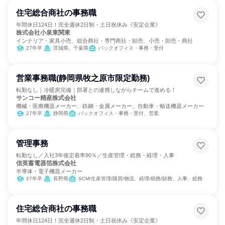
住宅総合商社の事務職
年間休日124日！完全週休2日制・土日祝休み《安定企業》
株式会社小泉東関東
インテリア・家具小売、総合商社・専門商社・卸売、小売・卸売・商社
27年卒
茨城県、千葉県
バックオフィス・事務・受付
営業事務職(静岡県牧之原市限定勤務)
転勤なし｜冷暖房完備｜部署との連携しながらチームで進める！
サンコー精産株式会社
機械・医療機器メーカー、鉄鋼・金属メーカー、自動車・輸送機器メーカー
27年卒
静岡県
バックオフィス・事務・受付、営業
管理事務
転勤なし／入社3年後定着率90％／生産管理・総務・経理・人事
信英蓄電器箔株式会社
半導体・電子機器メーカー
27年卒
長野県
SCM/生産管理/購買/物流、経理/税務/財務、人事、総務
住宅総合商社の事務職
年間休日124日！完全週休2日制・土日祝休み《安定企業》