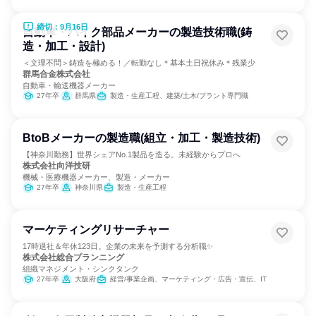
締切：9月16日
自動車・バイク部品メーカーの製造技術職(鋳
造・加工・設計)
＜文理不問＞鋳造を極める！／転勤なし＊基本土日祝休み＊残業少
群馬合金株式会社
自動車・輸送機器メーカー
27年卒
群馬県
製造・生産工程、建築/土木/プラント専門職
BtoBメーカーの製造職(組立・加工・製造技術)
【神奈川勤務】世界シェアNo.1製品を造る。未経験からプロへ
株式会社向洋技研
機械・医療機器メーカー、製造・メーカー
27年卒
神奈川県
製造・生産工程
マーケティングリサーチャー
17時退社＆年休123日。企業の未来を予測する分析職✨
株式会社総合プランニング
組織マネジメント・シンクタンク
27年卒
大阪府
経営/事業企画、マーケティング・広告・宣伝、IT