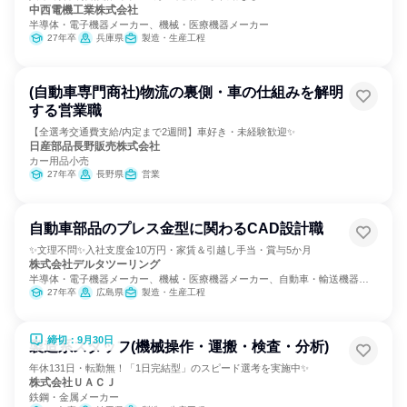
中西電機工業株式会社
半導体・電子機器メーカー、機械・医療機器メーカー
27年卒
兵庫県
製造・生産工程
(自動車専門商社)物流の裏側・車の仕組みを解明
する営業職
【全選考交通費支給/内定まで2週間】車好き・未経験歓迎✨
日産部品長野販売株式会社
カー用品小売
27年卒
長野県
営業
自動車部品のプレス金型に関わるCAD設計職
✨文理不問✨入社支度金10万円・家賃＆引越し手当・賞与5か月
株式会社デルタツーリング
半導体・電子機器メーカー、機械・医療機器メーカー、自動車・輸送機器メ
ーカー
27年卒
広島県
製造・生産工程
締切：9月30日
製造系スタッフ(機械操作・運搬・検査・分析)
年休131日・転勤無！「1日完結型」のスピード選考を実施中✨
株式会社ＵＡＣＪ
鉄鋼・金属メーカー