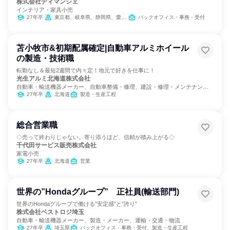
株式会社ディマンシェ
インテリア・家具小売
27年卒
東京都、岐阜県、静岡県、愛知県、三重県、大阪府
バックオフィス・事務・受付
苫小牧市&初期配属確定|自動車アルミホイール
の製造・技術職
転勤なし＆最短2週間で内々定！地元で好きを仕事に！
光生アルミ北海道株式会社
自動車・輸送機器メーカー、自動車整備・修理、建設・修理・メンテナンス
サービス
27年卒
北海道
製造・生産工程
総合営業職
◇売って終わりじゃない。寄り添うほど、信頼が積み上がる◇
千代田サービス販売株式会社
家電小売
27年卒
北海道
営業
世界の”Hondaグループ” 正社員(輸送部門)
世界のHondaグループで働ける”安定感”と”誇り”
株式会社ベストロジ埼玉
自動車・輸送機器メーカー、製造・メーカー、運輸・交通・物流
27年卒
埼玉県
バックオフィス・事務・受付、製造・生産工程