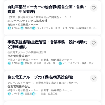
自動車部品メーカーの総合職(経営企画・営業・
購買・生産管理)
【文系】福利厚生充実＊自動車部品の開発型メーカー！
SRDホールディングス株式会社
自動車・輸送機器メーカー
27年卒
群馬県
バックオフィス・事務・受付、営業、経営/事業企画、SCM/生産管理/購買/物流、経理/税務/財務、人事、総務、組織運営管理・公務員・事務系職種
事務系担当職(生産管理・営業事務・設計補助な
ど)転勤無し
住友電工グループの事務系担当職
住友電装株式会社
半導体・電子機器メーカー、自動車・輸送機器メーカー
27年卒
茨城県、栃木県、埼玉県、東京都、神奈川県、静岡県、愛知県、三重県、広島県
バックオフィス・事務・受付、SCM/生産管理/購買/物流、経理/税務/財務、人事、総務
住友電工グループのIT職(技術系総合職)
グローバルメーカーで、自動車産業の未来をITの力で動かせ。
住友電装株式会社
半導体・電子機器メーカー、自動車・輸送機器メーカー
27年卒
三重県
IT、製造・生産工程