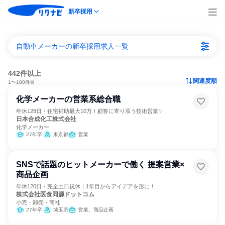
新卒採用
自動車メーカーの新卒採用求人一覧
442件以上
関連度順
1〜100件目
化学メーカーの営業系総合職
年休128日・住宅補助最大10万！顧客に寄り添う技術営業✨
日本合成化工株式会社
化学メーカー
27年卒
東京都
営業
SNSで話題のヒットメーカーで働く 提案営業×
商品企画
年休120日・完全土日祝休｜1年目からアイデアを形に！
株式会社医食同源ドットコム
小売・卸売・商社
27年卒
埼玉県
営業、商品企画