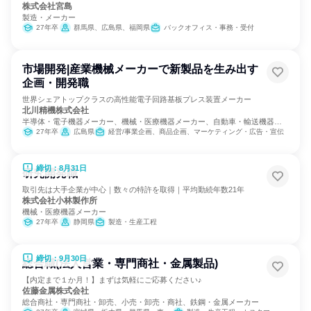
株式会社宮島
製造・メーカー
27年卒
群馬県、広島県、福岡県
バックオフィス・事務・受付
市場開発|産業機械メーカーで新製品を生み出す
企画・開発職
世界シェアトップクラスの高性能電子回路基板プレス装置メーカー
北川精機株式会社
半導体・電子機器メーカー、機械・医療機器メーカー、自動車・輸送機器メ
ーカー
27年卒
広島県
経営/事業企画、商品企画、マーケティング・広告・宣伝
締切：8月31日
研究開発職
取引先は大手企業が中心｜数々の特許を取得｜平均勤続年数21年
株式会社小林製作所
機械・医療機器メーカー
27年卒
静岡県
製造・生産工程
締切：9月30日
総合職(法人営業・専門商社・金属製品)
【内定まで１か月！】まずは気軽にご応募ください♪
佐藤金属株式会社
総合商社・専門商社・卸売、小売・卸売・商社、鉄鋼・金属メーカー