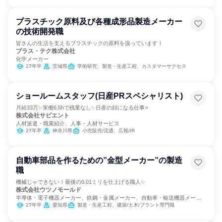
プラスチック原料及び各種成形品製造メーカー
の技術開発職
皆さんの生活を支えるプラスチックの原料を扱っています！
プラス・テク株式会社
化学メーカー
27年卒
茨城県
学術研究、製造・生産工程、カスタマーサクセス
ショールームスタッフ(日産PRスペシャリスト)
月給33万✨実働6.5hで残業なし✨日産の顔になる仕事⭐
株式会社サピエント
人材派遣・職業紹介、人事・人材サービス
27年卒
神奈川県
小売販売/流通、広報/IR
自動車部品を作るための”金型メーカー”の製造
職
機械じゃできない！最後の0.01ミリを仕上げる職人✨
株式会社ウツノモールド
半導体・電子機器メーカー、鉄鋼・金属メーカー、自動車・輸送機器メーカ
ー
27年卒
愛知県
製造・生産工程、建築/土木/プラント専門職