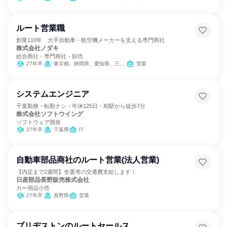
ルート営業職
創業110年 大手自動車・航空機メーカーを支える専門商社
株式会社ノダキ
総合商社・専門商社・卸売
27年卒
東京都、静岡県、愛知県、三重県
営業
システムエンジニア
千葉勤務・転勤ナシ・年休125日・柏駅から徒歩7分
株式会社ソフトウイング
ソフトウェア開発
27年卒
千葉県
IT
自動車部品商社のルート営業(法人営業)
【内定まで2週間】全選考の交通費支給します！
日産部品長野販売株式会社
カー用品小売
27年卒
長野県
営業
ブリヂストンのルートセールス