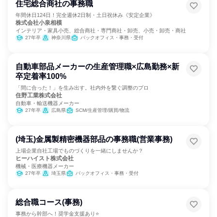
住宅総合商社の事務職
年間休日124日！完全週休2日制・土日祝休み《安定企業》
株式会社小泉相模
インテリア・家具小売、総合商社・専門商社・卸売、小売・卸売・商社
27年卒
神奈川県
バックオフィス・事務・受付
自動車部品メーカーの生産管理職×広島勤務×新
卒定着率100%
「間に合った！」を生み出す。社内外を繋ぐ調整のプロ
住野工業株式会社
自動車・輸送機器メーカー
27年卒
広島県
SCM/生産管理/購買/物流
(埼玉)金属製精密機器部品の事務職(営業事務)
上場企業自社工場でものづくりを一緒にしませんか？
ヒーハイスト株式会社
機械・医療機器メーカー
27年卒
埼玉県
バックオフィス・事務・受付
総合職コース(事務)
事務から幹部へ！奨学金支援あり⭐