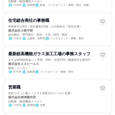
自動車・輸送機器メーカー
27年卒
福岡県
飲食、バックオフィス・事務・受付、総務
住宅総合商社の事務職
年間休日124日！完全週休2日制・土日祝休み《安定企業》
株式会社小泉中部
総合商社・専門商社・卸売、小売・卸売・商社
27年卒
山梨県、長野県
バックオフィス・事務・受付
最新鋭高機能ガラス加工工場の事務スタッフ
まずはWEB説明会へ！学部・学科・文理不問／職場見学も受付中
株式会社エヌビーエス
製造・メーカー
27年卒
福島県
バックオフィス・事務・受付
営業職
浜松でずっと働く！スズキ直取引のメーカー営業✨
株式会社神津製作所
自動車・輸送機器メーカー
27年卒
静岡県
営業