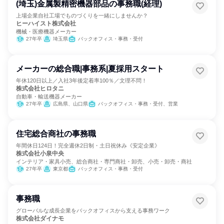
(埼玉)金属製精密機器部品の事務職(経理)
上場企業自社工場でものづくりを一緒にしませんか？
ヒーハイスト株式会社
機械・医療機器メーカー
27年卒
埼玉県
バックオフィス・事務・受付
メーカーの総合職|事務系|夏採用スタート
年休120日以上／入社3年後定着率100％／文理不問！
株式会社ヒロタニ
自動車・輸送機器メーカー
27年卒
広島県、山口県
バックオフィス・事務・受付、営業
住宅総合商社の事務職
年間休日124日！完全週休2日制・土日祝休み《安定企業》
株式会社小泉中央
インテリア・家具小売、総合商社・専門商社・卸売、小売・卸売・商社
27年卒
東京都
バックオフィス・事務・受付
事務職
グローバルな成長企業をバックオフィスから支える事務ワーク
株式会社ダイナモ