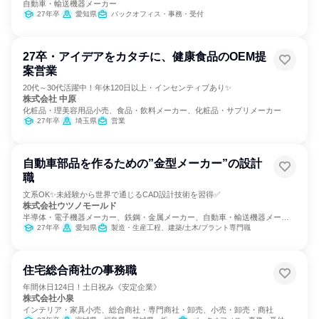
自動車・輸送機器メーカー
27年卒
愛知県
バックオフィス・事務・受付
27卒・アイデアをカタチに、健康食品のOEM提
案営業
20代～30代活躍中！年休120日以上・インセンティブあり✨
株式会社 中原
化粧品・理美容用品小売、食品・飲料メーカー、化粧品・サプリメーカー
27年卒
埼玉県
営業
自動車部品を作るための”金型メーカー”の設計
職
文系OK✨未経験から世界で通じるCAD設計技術を習得✅
株式会社ウツノモールド
半導体・電子機器メーカー、鉄鋼・金属メーカー、自動車・輸送機器メーカ
ー
27年卒
愛知県
製造・生産工程、建築/土木/プラント専門職
住宅総合商社の事務職
年間休日124日！土日祝み《安定企業》
株式会社小泉
インテリア・家具小売、総合商社・専門商社・卸売、小売・卸売・商社