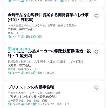
27年卒
宮城県、栃木県、群馬県、東京都、神奈川県、静岡県、愛知県、大阪府、福岡県
製造・生産工程、カスタマーサクセス、IT、営業、バックオフィス・事務・受付、経理/税務/財務、人事、総務
金属部品をお客様に提案する開発営業のお仕事
(住宅・自動車)
トヨタ生産方式のものづくりを、お客様へ提案する営業へ
宇都宮工業株式会社
製造・メーカー
27年卒
愛知県
営業
締切：8月20日
新潟|自動車部品メーカーの製造技術職(製造・設
計・生産技術)
新潟勤務｜転勤なし｜文理不問｜内定まで3週間｜スピード選考
大野精工株式会社
自動車・輸送機器メーカー
27年卒
新潟県
製造・生産工程
ブリヂストンの内勤事務職
学部学科不問＊「安全と安心」を地域へ提供
ブリヂストンタイヤ栃木販売株式会社
カー用品小売、小売・卸売・商社
27年卒
栃木県
バックオフィス・事務・受付