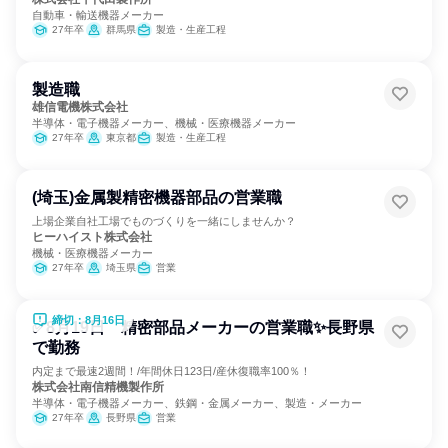
自動車・輸送機器メーカー
27年卒
群馬県
製造・生産工程
製造職
雄信電機株式会社
半導体・電子機器メーカー、機械・医療機器メーカー
27年卒
東京都
製造・生産工程
(埼玉)金属製精密機器部品の営業職
上場企業自社工場でものづくりを一緒にしませんか？
ヒーハイスト株式会社
機械・医療機器メーカー
27年卒
埼玉県
営業
締切：8月16日
✅8月19日 精密部品メーカーの営業職✨長野県
で勤務
内定まで最速2週間！/年間休日123日/産休復職率100％！
株式会社南信精機製作所
半導体・電子機器メーカー、鉄鋼・金属メーカー、製造・メーカー
27年卒
長野県
営業