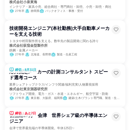
株式会社小泉東海
インテリア・家具小売、総合商社・専門商社・卸売、小売・卸売・商社
27年卒
静岡県
バックオフィス・事務・受付
技術開発エンジニア(本社勤務)大手自動車メーカ
ーを支える技術
トヨタや村田製作所を支える。数年先の製品開発に関わる誇り
株式会社荻窪金型製作所
鉄鋼・金属メーカー
27年卒
北海道、長野県
製造・生産工程
締切：8月31日
応力測定メーカーの計測コンサルタント スピー
ド選考コース
業界シェアトップクラス/インフラ関連/福利充実/人物重視採用
株式会社東京測器研究所
ソフトウェア開発、電力・ガス・水道・エネルギー、航空宇宙・防衛
27年卒
東京都、大阪府、福岡県
建築/土木/プラント専門職、製造・生産工程、経営/事業企画
締切：あと7日
初任給27万・会津 世界シェア級の半導体エン
ジニア
会津で世界最先端の半導体開発。年休125日✨