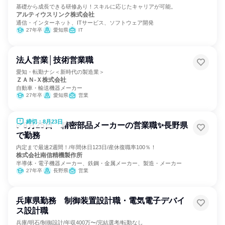
基礎から成長できる研修あり！スキルに応じたキャリアが可能。
アルティウスリンク株式会社
通信・インターネット、ITサービス、ソフトウェア開発
27年卒
愛知県
IT
法人営業│技術営業職
愛知・転勤ナシ＜新時代の製造業＞
ＺＡＮ‐Ｘ株式会社
自動車・輸送機器メーカー
27年卒
愛知県
営業
締切：8月23日
✅8月25日 精密部品メーカーの営業職✨長野県
で勤務
内定まで最速2週間！/年間休日123日/産休復職率100％！
株式会社南信精機製作所
半導体・電子機器メーカー、鉄鋼・金属メーカー、製造・メーカー
27年卒
長野県
営業
兵庫県勤務 制御装置設計職・電気電子デバイ
ス設計職
兵庫/明石/制御設計/年収400万〜/完結選考/転勤なし