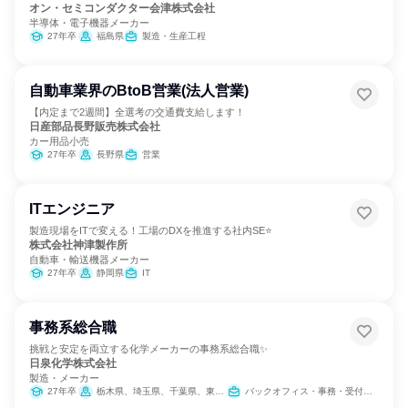
オン・セミコンダクター会津株式会社
半導体・電子機器メーカー
27年卒
福島県
製造・生産工程
自動車業界のBtoB営業(法人営業)
【内定まで2週間】全選考の交通費支給します！
日産部品長野販売株式会社
カー用品小売
27年卒
長野県
営業
ITエンジニア
製造現場をITで変える！工場のDXを推進する社内SE⭐
株式会社神津製作所
自動車・輸送機器メーカー
27年卒
静岡県
IT
事務系総合職
挑戦と安定を両立する化学メーカーの事務系総合職✨
日泉化学株式会社
製造・メーカー
27年卒
栃木県、埼玉県、千葉県、東京都、三重県、滋賀県、大阪府、愛媛県
バックオフィス・事務・受付、経理/税務/財務、人事、総務