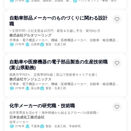
27年卒
宮城県、福島県、茨城県、栃木県、群馬県、埼玉県、千葉県、東京都、神奈川県、山梨県、長野県、静岡県
バックオフィス・事務・受付
自動車部品メーカーのものづくりに関わる設計
職
✨文理不問✨入社支度金10万円・家賃＆引越し手当・賞与5か月
株式会社デルタツーリング
半導体・電子機器メーカー、機械・医療機器メーカー、自動車・輸送機器メ
ーカー
27年卒
広島県
製造・生産工程
自動車や医療機器の電子部品製造の生産技術職
(富山県勤務)
残業月平均3ｈ、定着率90%超｜富山で技術者キャリアを築く
株式会社サンジェニックス
半導体・電子機器メーカー、機械・医療機器メーカー、自動車・輸送機器メ
ーカー
27年卒
富山県
製造・生産工程
化学メーカーの研究職・技術職
化学系専攻を活かす！海外研修から始まるグローバル技術職✨
日本合成化工株式会社
化学メーカー
27年卒
千葉県
製造・生産工程、学術研究