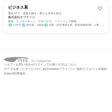
ビジネス系
通信×ITで、課題を解き、豊かな未来を創る。
株式会社オプテージ
通信・インターネット、ITサービス、ソフトウェア開発
27年卒
東京都、大阪府
営業、経営/事業企画、経理/税務/財務、人事、総務、法務/知財、広報/IR、商品企画、マーケティング・広告・宣伝、カスタマーサポート/コールセンター
ヘルプ・お問い合わせ
ログインでお困りの方はこちら
データを使ったサービスのご紹介
Indeedプライバシー規約
リクルートID規約
Indeed利用規約