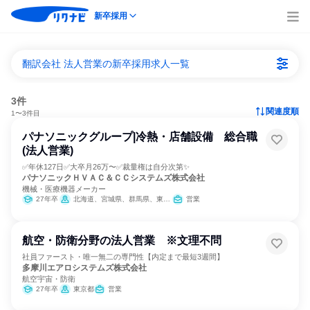
新卒採用
翻訳会社 法人営業の新卒採用求人一覧
3件
関連度順
1〜3件目
パナソニックグループ|冷熱・店舗設備 総合職
(法人営業)
✅年休127日✅大卒月26万〜✅裁量権は自分次第✨
パナソニックＨＶＡＣ＆ＣＣシステムズ株式会社
機械・医療機器メーカー
27年卒
北海道、宮城県、群馬県、東京都、愛知県、大阪府、広島県、福岡県
営業
航空・防衛分野の法人営業 ※文理不問
社員ファースト・唯一無二の専門性【内定まで最短3週間】
多摩川エアロシステムズ株式会社
航空宇宙・防衛
27年卒
東京都
営業