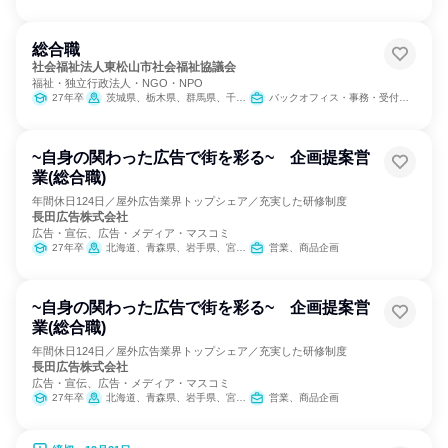
総合職
社会福祉法人東松山市社会福祉協議会
福祉・独立行政法人・NGO・NPO
27年卒
茨城県、栃木県、群馬県、千葉県、東京都、神奈川県
バックオフィス・事務・受付、医療/福祉専門職
~自身の関わった広告で街を彩る~ 企画提案営
業(総合職)
年間休日124日／屋外広告業界トップシェア／充実した研修制度
長田広告株式会社
広告・宣伝、広告・メディア・マスコミ
27年卒
北海道、青森県、岩手県、宮城県、秋田県、山形県、福島県、茨城県、栃木県、群馬県、埼玉県、千葉県、東京都、神奈川県、新潟県、富山県、石川県、福井県、長野県、岐阜県、静岡県、愛知県、三重県、滋賀県、京都府、大阪府、兵庫県、奈良県、鳥取県、島根県、岡山県、広島県、山口県、徳島県、香川県、高知県、福岡県、長崎県、熊本県、大分県、宮崎県、鹿児島県、沖縄県
営業、商品企画
~自身の関わった広告で街を彩る~ 企画提案営
業(総合職)
年間休日124日／屋外広告業界トップシェア／充実した研修制度
長田広告株式会社
広告・宣伝、広告・メディア・マスコミ
27年卒
北海道、青森県、岩手県、宮城県、秋田県、山形県、福島県、茨城県、栃木県、群馬県、埼玉県、千葉県、東京都、神奈川県、新潟県、富山県、石川県、福井県、長野県、岐阜県、静岡県、愛知県、三重県、滋賀県、京都府、大阪府、兵庫県、奈良県、鳥取県、島根県、岡山県、広島県、山口県、徳島県、香川県、高知県、福岡県、長崎県、熊本県、大分県、宮崎県、鹿児島県、沖縄県
営業、商品企画