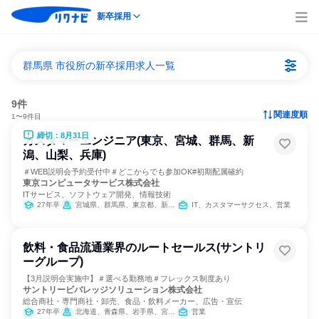
新卒採用
群馬県 市役所の新卒採用求人一覧
9件
関連度順
1〜9件目
締切：8月31日
カスタマーエンジニア(東京、宮城、群馬、新
潟、山梨、兵庫)
＃WEB説明会予約受付中＃どこからでも参加OK#初期配属確約
東京コンピュータサービス株式会社
ITサービス、ソフトウェア開発、情報技術
27年卒
宮城県、群馬県、東京都、新潟県、山梨県、兵庫県
IT、カスタマーサクセス、営業
飲料・食品流通業界のルートセールス(サントリ
ーグループ)
【3月説明会実施中】＃選べる勤務地＃フレックス制度あり
サントリービバレッジソリューション株式会社
総合商社・専門商社・卸売、食品・飲料メーカー、広告・宣伝
27年卒
北海道、青森県、岩手県、宮城県、秋田県、山形県、福島県、茨城県、栃木県、群馬県、埼玉県、千葉県、東京都、神奈川県、新潟県、富山県、石川県、福井県、山梨県、長野県、岐阜県、静岡県、愛知県、三重県、滋賀県、京都府、大阪府、兵庫県、奈良県、和歌山県、岡山県、広島県、山口県、徳島県、香川県、愛媛県、高知県、福岡県、佐賀県、長崎県、熊本県、大分県、宮崎県
営業