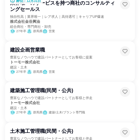
締切：12月31日
業界唯一のサービスを持つ商社のコンサルティ
ングセールス
独自性高｜業界唯一｜レア求人｜高待遇可｜キャリアUP爆速
株式会社金谷興油
総合商社・専門商社・卸売
27年卒
群馬県
営業
建設企画営業職
豊富なノウハウで建設パートナーとしてお客様に提案
トーモー株式会社
建設・土木
27年卒
群馬県
営業
建築施工管理職(民間・公共)
豊富なノウハウで建設パートナーとしてお客様と伴走
トーモー株式会社
建設・土木
27年卒
群馬県
建築/土木/プラント専門職
土木施工管理職(民間・公共)
豊富なノウハウで建設パートナーとしてお客様と伴走