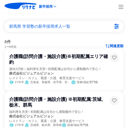
新卒採用
群馬県 学習塾の新卒採用求人一覧
6件
関連度順
1〜6件目
介護職(訪問介護・施設介護)※初期配属エリア確
約
週休2日制｜福利厚生充実✨初期配属は自宅から通勤圏内で安心！
株式会社ビジュアルビジョン
レストラン・カフェ、看護・介護、教育支援サービス
27年卒
北海道、青森県、岩手県、宮城県、秋田県、山形県、福島県、茨城県、栃木県、群馬県、埼玉県、千葉県、東京都、神奈川県、新潟県、富山県、石川県、福井県、山梨県、長野県、岐阜県、静岡県、愛知県、三重県、滋賀県、京都府、大阪府、兵庫県、奈良県、和歌山県、鳥取県、島根県、岡山県、広島県、山口県、徳島県、香川県、愛媛県、高知県、福岡県、佐賀県、長崎県、熊本県、大分県、宮崎県、鹿児島県、沖縄県
医療/福祉専門職
介護職(訪問介護・施設介護) ※初期配属:茨城、
栃木、群馬
福利厚生充実✨初期配属は自宅から通勤圏内で安心！
株式会社ビジュアルビジョン
レストラン・カフェ、看護・介護、教育支援サービス
27年卒
茨城県、栃木県、群馬県
医療/福祉専門職