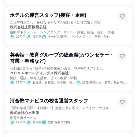
ホテルの運営スタッフ(接客・企画)
これぞ村おこし！多様なキャリアが築ける＊定住支援も充実
株式会社上野振興公社
組織マネジメント・シンクタンク、ホテル・旅館、観光・旅行・宿泊
27年卒
群馬県
サービス/接客、バックオフィス・事務・受付
英会話・教育グループの総合職(カウンセラー・
営業・事務など)
⭐詳細はこちら⭐新卒2年目の先輩が語る、NOVAのリアルとは
ＮＯＶＡホールディングス株式会社
翻訳・通訳、教育支援サービス、教育・学校
27年卒
北海道、青森県、岩手県、宮城県、秋田県、山形県、福島県、茨城県、栃木県、群馬県、埼玉県、千葉県、東京都、神奈川県、新潟県、富山県、石川県、福井県、山梨県、長野県、岐阜県、静岡県、愛知県、三重県、滋賀県、京都府、大阪府、兵庫県、奈良県、和歌山県、鳥取県、島根県、岡山県、広島県、山口県、徳島県、香川県、愛媛県、高知県、福岡県、佐賀県、長崎県、熊本県、大分県、宮崎県、鹿児島県、沖縄県
経営/事業企画、営業、教育/保育専門職、バックオフィス・事務・受付、経理/税務/財務、人事、総務、法務/知財、製造・生産工程、商品企画、マーケティング・広告・宣伝
河合塾マナビスの校舎運営スタッフ
【学科学部不問＊未経験OK】生徒に寄り添うアドバイザーの仕事
株式会社心水出版
教育支援サービス
27年卒
群馬県
教育/保育専門職