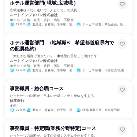
ホテル運営部門( 職域:広域職 )
広域職◆様々な出逢いで「人として」の成長
ルートインジャパン株式会社
ホテル・旅館、観光・旅行・宿泊、不動産
27年卒
北海道、青森県、岩手県、宮城県、秋田県、山形県、福島県、茨城県、栃木県、群馬県、埼玉県、千葉県、東京都、神奈川県、新潟県、富山県、石川県、福井県、山梨県、長野県、岐阜県、静岡県、愛知県、三重県、滋賀県、京都府、大阪府、兵庫県、奈良県、和歌山県、鳥取県、島根県、岡山県、広島県、山口県、徳島県、香川県、愛媛県、福岡県、佐賀県、長崎県、熊本県、大分県、宮崎県、鹿児島県、沖縄県
サービス/接客、商品企画、経営/事業企画
ホテル運営部門 (地域職B 希望都道府県内で
の配属確約)
「大好きな場所で働きたい」 ◆地元に貢献して働けます
ルートインジャパン株式会社
ホテル・旅館、観光・旅行・宿泊、不動産
27年卒
北海道、青森県、岩手県、宮城県、秋田県、山形県、福島県、茨城県、栃木県、群馬県、埼玉県、千葉県、東京都、神奈川県、新潟県、富山県、石川県、福井県、山梨県、長野県、岐阜県、静岡県、愛知県、三重県、滋賀県、京都府、大阪府、兵庫県、奈良県、和歌山県、鳥取県、島根県、岡山県、広島県、山口県、徳島県、香川県、愛媛県、福岡県、佐賀県、長崎県、熊本県、大分県、宮崎県、鹿児島県、沖縄県
サービス/接客、小売販売/流通
事務職員・総合職コース
たった一つの決断が、日本の金融システム全体を支える。
日本銀行
金融
27年卒
北海道、青森県、岩手県、宮城県、秋田県、山形県、福島県、茨城県、群馬県、埼玉県、東京都、神奈川県、新潟県、富山県、石川県、福井県、山梨県、長野県、静岡県、愛知県、京都府、大阪府、兵庫県、鳥取県、島根県、岡山県、広島県、山口県、徳島県、香川県、愛媛県、高知県、福岡県、佐賀県、長崎県、熊本県、大分県、宮崎県、鹿児島県、沖縄県
経営/事業企画、金融専門職、経理/税務/財務、人事、総務、法務/知財、IT、広報/IR
事務職員・特定職(業務分野特定)コース
たった一つの決断が、日本の金融システム全体を支える。