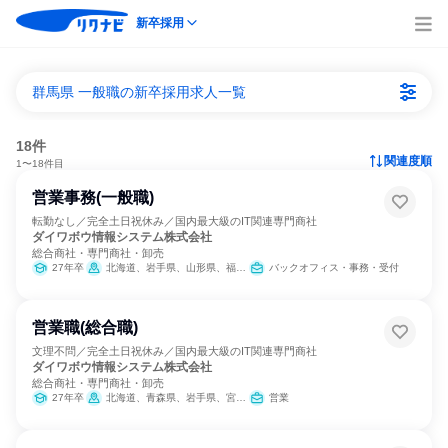
新卒採用
群馬県 一般職の新卒採用求人一覧
18件
関連度順
1〜18件目
営業事務(一般職)
転勤なし／完全土日祝休み／国内最大級のIT関連専門商社
ダイワボウ情報システム株式会社
総合商社・専門商社・卸売
27年卒
北海道、岩手県、山形県、福島県、群馬県、千葉県、東京都、福井県、岐阜県、静岡県、愛知県、広島県、山口県、高知県、熊本県、宮崎県、鹿児島県、沖縄県
バックオフィス・事務・受付
営業職(総合職)
文理不問／完全土日祝休み／国内最大級のIT関連専門商社
ダイワボウ情報システム株式会社
総合商社・専門商社・卸売
27年卒
北海道、青森県、岩手県、宮城県、秋田県、山形県、福島県、茨城県、栃木県、群馬県、埼玉県、千葉県、東京都、神奈川県、新潟県、富山県、石川県、福井県、山梨県、長野県、岐阜県、静岡県、愛知県、三重県、滋賀県、京都府、大阪府、兵庫県、奈良県、和歌山県、鳥取県、島根県、岡山県、広島県、山口県、徳島県、香川県、愛媛県、高知県、福岡県、佐賀県、長崎県、熊本県、大分県、宮崎県、鹿児島県、沖縄県
営業