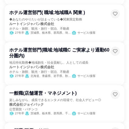
ホテル運営部門( 職域:地域職A 関東 )
◆あなたのやりたいが詰まっている◆関東限定勤務
ルートインジャパン株式会社
ホテル・旅館、観光・旅行・宿泊、不動産
27年卒
茨城県、栃木県、群馬県、埼玉県、千葉県、東京都、神奈川県、山梨県
サービス/接客
ホテル運営部門(職域:地域職C ご実家より通勤60
分圏内)
地元特化勤務◆地域創生・社会貢献し、人としての成長
ルートインジャパン株式会社
ホテル・旅館、観光・旅行・宿泊、不動産
27年卒
北海道、青森県、岩手県、秋田県、山形県、福島県、茨城県、栃木県、群馬県、新潟県、富山県、石川県、福井県、山梨県、長野県、岐阜県、静岡県、三重県、滋賀県、奈良県、和歌山県、鳥取県、島根県、岡山県、山口県、徳島県、香川県、愛媛県、佐賀県、長崎県、熊本県、大分県、宮崎県、鹿児島県、沖縄県
サービス/接客
一般職(店舗運営・マネジメント)
楽しみながら、成長できるエンタメの現場で、社会人デビュー◎
株式会社ジョイパック
公営競技・パチンコ
27年卒
茨城県、栃木県、群馬県、千葉県
サービス/接客