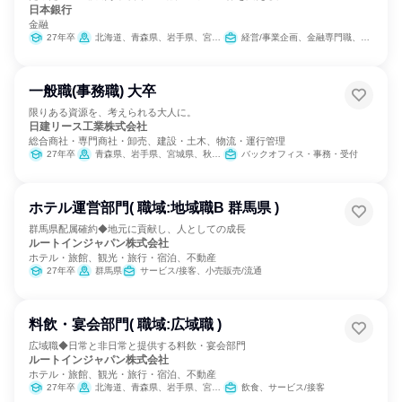
日本銀行
金融
27年卒
北海道、青森県、岩手県、宮城県、秋田県、山形県、福島県、茨城県、群馬県、埼玉県、東京都、神奈川県、新潟県、富山県、石川県、福井県、山梨県、長野県、静岡県、愛知県、京都府、大阪府、兵庫県、和歌山県、鳥取県、島根県、岡山県、広島県、山口県、徳島県、香川県、愛媛県、高知県、福岡県、佐賀県、長崎県、熊本県、大分県、宮崎県、鹿児島県、沖縄県
経営/事業企画、金融専門職、経理/税務/財務、IT
一般職(事務職) 大卒
限りある資源を、考えられる大人に。
日建リース工業株式会社
総合商社・専門商社・卸売、建設・土木、物流・運行管理
27年卒
青森県、岩手県、宮城県、秋田県、山形県、福島県、茨城県、栃木県、群馬県、埼玉県、千葉県、東京都、神奈川県、新潟県、石川県、福井県、山梨県、長野県、静岡県、愛知県、三重県、大阪府、鳥取県、岡山県、広島県、山口県、香川県、愛媛県、高知県、福岡県、佐賀県、長崎県、熊本県、大分県、鹿児島県、沖縄県
バックオフィス・事務・受付
ホテル運営部門( 職域:地域職B 群馬県 )
群馬県配属確約◆地元に貢献し、人としての成長
ルートインジャパン株式会社
ホテル・旅館、観光・旅行・宿泊、不動産
27年卒
群馬県
サービス/接客、小売販売/流通
料飲・宴会部門( 職域:広域職 )
広域職◆日常と非日常と提供する料飲・宴会部門
ルートインジャパン株式会社
ホテル・旅館、観光・旅行・宿泊、不動産
27年卒
北海道、青森県、岩手県、宮城県、秋田県、山形県、福島県、茨城県、栃木県、群馬県、埼玉県、千葉県、東京都、神奈川県、新潟県、富山県、石川県、福井県、山梨県、長野県、岐阜県、静岡県、愛知県、三重県、滋賀県、京都府、大阪府、兵庫県、奈良県、和歌山県、鳥取県、島根県、岡山県、広島県、山口県、徳島県、香川県、愛媛県、福岡県、佐賀県、長崎県、熊本県、大分県、宮崎県、鹿児島県、沖縄県
飲食、サービス/接客