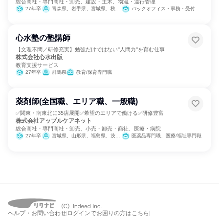
総合商社・専門商社・卸売、建設・土木、物流・運行管理
27年卒
青森県、岩手県、宮城県、秋田県、山形県、福島県、茨城県、栃木県、群馬県、埼玉県、千葉県、東京都、神奈川県、新潟県、石川県、福井県、山梨県、長野県、静岡県、愛知県、三重県、大阪府、鳥取県、岡山県、広島県、山口県、香川県、愛媛県、高知県、福岡県、佐賀県、長崎県、熊本県、大分県、鹿児島県、沖縄県
バックオフィス・事務・受付
心水塾の塾講師
【文理不問／研修充実】勉強だけではない"人間力"を育む仕事
株式会社心水出版
教育支援サービス
27年卒
群馬県
教育/保育専門職
薬剤師(全国職、エリア職、一般職)
✅関東・南東北に35店展開✅希望のエリアで働ける✅研修豊富
株式会社アップルケアネット
総合商社・専門商社・卸売、小売・卸売・商社、医療・病院
27年卒
宮城県、山形県、福島県、茨城県、群馬県、埼玉県、千葉県、東京都、神奈川県
医薬品専門職、医療/福祉専門職
ヘルプ・お問い合わせ
ログインでお困りの方はこちら