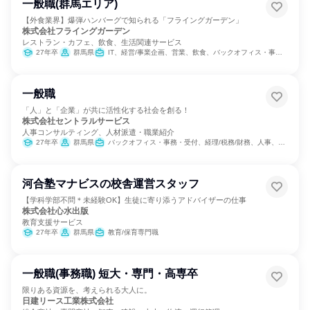
一般職(群馬エリア)
【外食業界】爆弾ハンバーグで知られる「フライングガーデン」
株式会社フライングガーデン
レストラン・カフェ、飲食、生活関連サービス
27年卒
群馬県
IT、経営/事業企画、営業、飲食、バックオフィス・事務・受付、製造・生産工程、経理/税務/財務、人事、総務、広報/IR、商品企画、マーケティング・広告・宣伝
一般職
「人」と「企業」が共に活性化する社会を創る！
株式会社セントラルサービス
人事コンサルティング、人材派遣・職業紹介
27年卒
群馬県
バックオフィス・事務・受付、経理/税務/財務、人事、総務、組織運営管理・公務員・事務系職種
河合塾マナビスの校舎運営スタッフ
【学科学部不問＊未経験OK】生徒に寄り添うアドバイザーの仕事
株式会社心水出版
教育支援サービス
27年卒
群馬県
教育/保育専門職
一般職(事務職) 短大・専門・高専卒
限りある資源を、考えられる大人に。
日建リース工業株式会社