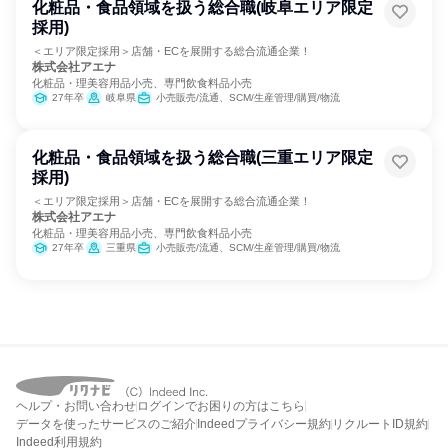
化粧品・食品領域を扱う総合職(岐阜エリア限定
採用)
＜エリア限定採用＞店舗・ECを展開する総合流通企業！
株式会社アエナ
化粧品・理美容用品小売、専門飲食料品小売
27年卒
岐阜県
小売販売/流通、SCM/生産管理/購買/物流
化粧品・食品領域を扱う総合職(三重エリア限定
採用)
＜エリア限定採用＞店舗・ECを展開する総合流通企業！
株式会社アエナ
化粧品・理美容用品小売、専門飲食料品小売
27年卒
三重県
小売販売/流通、SCM/生産管理/購買/物流
ヘルプ・お問い合わせ
ログインでお困りの方はこちら
データを使ったサービスのご紹介
Indeedプライバシー規約
リクルートID規約
Indeed利用規約