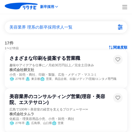
新卒採用
美容業界 理系の新卒採用求人一覧
17件
関連度順
1〜17件目
さまざまな印刷を提案する営業職
趣味やアイデアを仕事に／月給30万円以上／完全土日休み
株式会社耕文社
小売・卸売・商社、印刷・製版、広告・メディア・マスコミ
27年卒
東京都
営業、商品企画、出版/メディア/芸能/エンタメ専門職
美容業界のコンサルティング営業(理容・美容
院、エステサロン)
広島で100年✨美容室の経営を支えるプロデューサー✂
株式会社タムラ
化粧品・理美容用品小売、小売・卸売・商社
27年卒
広島県、山口県
営業