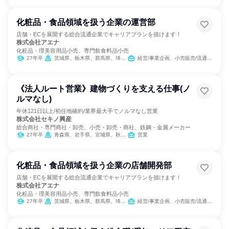
化粧品・食品領域を扱う企業の運営部
店舗・ECを展開する総合流通企業でキャリアプランを描けます！
株式会社アエナ
化粧品・理美容用品小売、専門飲食料品小売
27年卒
茨城県、栃木県、群馬県、埼玉県、千葉県、東京都、神奈川県、愛知県、滋賀県、京都府、大阪府、兵庫県、奈良県、和歌山県
経営/事業企画、小売販売/流通、SCM/生産管理/購買/物流、人事、総務、営業、商品企画、マーケティング・広告・宣伝
《法人ルート営業》建物づくりを支える仕事(ノ
ルマなし)
年休121日以上/初任地確約/業界最大手でノルマなし営業
株式会社セキノ興産
総合商社・専門商社・卸売、小売・卸売・商社、鉄鋼・金属メーカー
27年卒
青森県、岩手県、宮城県、秋田県、山形県、福島県、茨城県、栃木県、群馬県、埼玉県、千葉県、神奈川県、新潟県、富山県、石川県、山梨県、長野県、岐阜県、静岡県、愛知県、滋賀県
営業
化粧品・食品領域を扱う企業の店舗開発部
店舗・ECを展開する総合流通企業でキャリアプランを描けます！
株式会社アエナ
化粧品・理美容用品小売、専門飲食料品小売
27年卒
茨城県、栃木県、群馬県、埼玉県、千葉県、東京都、神奈川県、愛知県、滋賀県、京都府、大阪府、兵庫県、奈良県、和歌山県
経営/事業企画、小売販売/流通、SCM/生産管理/購買/物流、人事、営業、商品企画、マーケティング・広告・宣伝