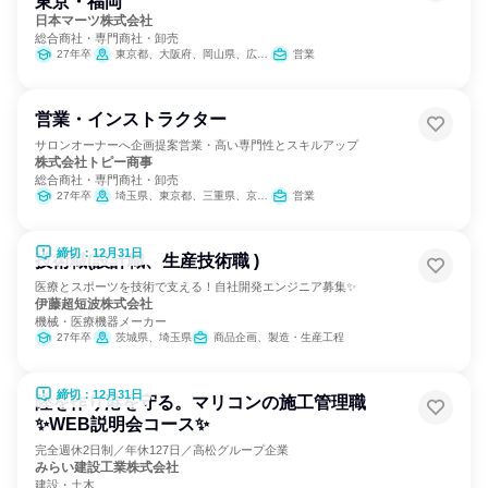
東京・福岡
日本マーツ株式会社
総合商社・専門商社・卸売
27年卒
東京都、大阪府、岡山県、広島県、山口県、福岡県
営業
営業・インストラクター
サロンオーナーへ企画提案営業・高い専門性とスキルアップ
株式会社トピー商事
総合商社・専門商社・卸売
27年卒
埼玉県、東京都、三重県、京都府、大阪府、兵庫県、沖縄県
営業
締切：12月31日
技術職(設計職、生産技術職 )
医療とスポーツを技術で支える！自社開発エンジニア募集✨
伊藤超短波株式会社
機械・医療機器メーカー
27年卒
茨城県、埼玉県
商品企画、製造・生産工程
締切：12月31日
陸を作り港を守る。マリコンの施工管理職
✨WEB説明会コース✨
完全週休2日制／年休127日／高松グループ企業
みらい建設工業株式会社
建設・土木