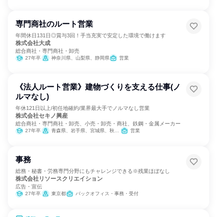
専門商社のルート営業
年間休日131日◎賞与3回！手当充実で安定した環境で働けます
株式会社大成
総合商社・専門商社・卸売
27年卒
神奈川県、山梨県、静岡県
営業
《法人ルート営業》建物づくりを支える仕事(ノ
ルマなし)
年休121日以上/初任地確約/業界最大手でノルマなし営業
株式会社セキノ興産
総合商社・専門商社・卸売、小売・卸売・商社、鉄鋼・金属メーカー
27年卒
青森県、岩手県、宮城県、秋田県、山形県、福島県、茨城県、栃木県、群馬県、埼玉県、千葉県、神奈川県、新潟県、富山県、石川県、山梨県、長野県、岐阜県、静岡県、愛知県、滋賀県
営業
事務
総務・秘書・労務専門分野にもチャレンジできる※残業ほぼなし
株式会社リソースクリエイション
広告・宣伝
27年卒
東京都
バックオフィス・事務・受付