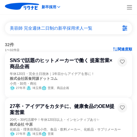
新卒採用
美容師 完全週休二日制の新卒採用求人一覧
32件
関連度順
1〜32件目
SNSで話題のヒットメーカーで働く 提案営業×
商品企画
年休120日・完全土日祝休｜1年目からアイデアを形に！
株式会社医食同源ドットコム
小売・卸売・商社
27年卒
埼玉県
営業、商品企画
27卒・アイデアをカタチに、健康食品のOEM提
案営業
20代～30代活躍中！年休120日以上・インセンティブあり✨
株式会社 中原
化粧品・理美容用品小売、食品・飲料メーカー、化粧品・サプリメーカー
27年卒
埼玉県
営業