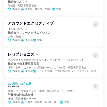
株式会社ルフト
化粧品・理美容用品小売
27年卒
静岡県、愛知県、大阪府
営業
アカウントエグゼクティブ
【残業ほぼなし】
株式会社リソースクリエイション
広告・宣伝
27年卒
東京都
営業
レセプショニスト
美容大好きな仲間と共にトレンドとホスピタリティを届けよう！
株式会社柿本榮三美容室
理容・美容・エステ、生活関連サービス、化粧品・理美容用品小売
27年卒
東京都
サービス/接客、小売販売/流通、バックオフィス・事務・受付
締切：12月31日
営業職
スポーツと医療を支える！創業100年超のメーカー営業✨
伊藤超短波株式会社
機械・医療機器メーカー
27年卒
北海道、宮城県、埼玉県、愛知県、大阪府、広島県、福岡県
営業