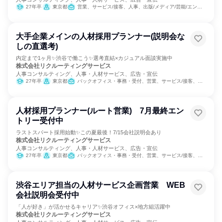
27年卒
東京都
営業、サービス/接客、人事、出版/メディア/芸能/エンタメ専門職、マーケティング・広告・宣伝、経営/事業企画
大手企業メインの人材採用プランナー(説明会な
しの直選考)
内定まで1ヶ月✨渋谷で働こう✨選考直結×カジュアル面談実施中
株式会社リクルーティングサービス
人事コンサルティング、人事・人材サービス、広告・宣伝
27年卒
東京都
バックオフィス・事務・受付、営業、サービス/接客、人事、出版/メディア/芸能/エンタメ専門職、マーケティング・広告・宣伝
人材採用プランナー(ルート営業) 7月最終エン
トリー受付中
ラストスパート採用始動✨この夏最後！7/15会社説明会あり
株式会社リクルーティングサービス
人事コンサルティング、人事・人材サービス、広告・宣伝
27年卒
東京都
バックオフィス・事務・受付、営業、サービス/接客、人事、出版/メディア/芸能/エンタメ専門職、マーケティング・広告・宣伝
渋谷エリア担当の人材サービス企画営業 WEB
会社説明会受付中
「人が好き」が活かせるキャリア✨渋谷オフィス×地方組活躍中
株式会社リクルーティングサービス