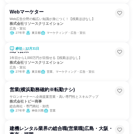
Webマーケター
Web広告分野の幅広い知識が身につく！【残業ほぼなし】
株式会社リソースクリエイション
広告・宣伝
27年卒
東京都
マーケティング・広告・宣伝
締切：12月31日
法人営業
1年目から1,000万円が目指せる【残業ほぼなし】
株式会社リソースクリエイション
広告・宣伝
27年卒
東京都
営業、マーケティング・広告・宣伝
営業(横浜勤務確約※転勤ナシ)
サロンオーナーへ企画提案営業・高い専門性とスキルアップ
株式会社トピー商事
総合商社・専門商社・卸売
27年卒
神奈川県
営業
建機レンタル業界の総合職(営業職)広島・大阪・