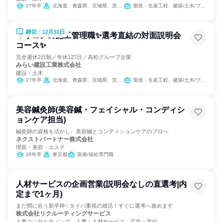
27年卒
北海道、青森県、宮城県、茨城県、千葉県、東京都、神奈川県、新潟県、静岡県、愛知県、大阪府、兵庫県、広島県、香川県、福岡県、沖縄県
製造・生産工程、建築/土木/プラント専門職
締切：12月31日
マリコンの施工管理職✨選考直結の対面説明会
コース✨
完全週休2日制／年休127日／高松グループ企業
みらい建設工業株式会社
建設・土木
27年卒
北海道、青森県、宮城県、茨城県、千葉県、東京都、神奈川県、新潟県、静岡県、愛知県、大阪府、兵庫県、広島県、香川県、福岡県、沖縄県
製造・生産工程、建築/土木/プラント専門職
美容鍼灸師(美容鍼・フェイシャル・コンディシ
ョンケア担当)
鍼灸師の資格を活かし、美容鍼とコンディションケアのプロへ
ネクストパートナー株式会社
理容・美容・エステ
26年卒
東京都
医療/福祉専門職
人材サービスの企画営業(説明会なしの直選考|内
定まで1ヶ月)
まだ間に合う新卒枠✨タイパ重視の就活！すぐに選考へ進めます
株式会社リクルーティングサービス
人事コンサルティング、人事・人材サービス、広告・宣伝