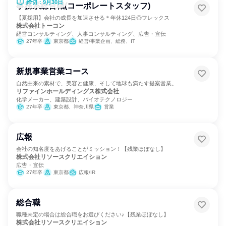
締切：9月30日
事務系総合職(コーポレートスタッフ)
【夏採用】会社の成長を加速させる＊年休124日◎フレックス
株式会社トーコン
経営コンサルティング、人事コンサルティング、広告・宣伝
27年卒
東京都
経営/事業企画、総務、IT
新規事業営業コース
自然由来の素材で、美容と健康、そして地球も満たす提案営業。
リファインホールディングス株式会社
化学メーカー、建築設計、バイオテクノロジー
27年卒
東京都、神奈川県
営業
広報
会社の知名度をあげることがミッション！【残業ほぼなし】
株式会社リソースクリエイション
広告・宣伝
27年卒
東京都
広報/IR
総合職
職種未定の場合は総合職をお選びください♪【残業ほぼなし】
株式会社リソースクリエイション