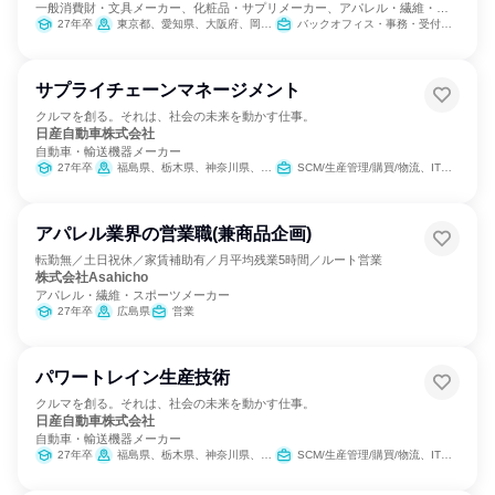
一般消費財・文具メーカー、化粧品・サプリメーカー、アパレル・繊維・ス
ポーツメーカー
27年卒
東京都、愛知県、大阪府、岡山県
バックオフィス・事務・受付、営業、製造・生産工程、カスタマーサクセス
サプライチェーンマネージメント
クルマを創る。それは、社会の未来を動かす仕事。
日産自動車株式会社
自動車・輸送機器メーカー
27年卒
福島県、栃木県、神奈川県、福岡県
SCM/生産管理/購買/物流、IT、製造・生産工程
アパレル業界の営業職(兼商品企画)
転勤無／土日祝休／家賃補助有／月平均残業5時間／ルート営業
株式会社Asahicho
アパレル・繊維・スポーツメーカー
27年卒
広島県
営業
パワートレイン生産技術
クルマを創る。それは、社会の未来を動かす仕事。
日産自動車株式会社
自動車・輸送機器メーカー
27年卒
福島県、栃木県、神奈川県、福岡県
SCM/生産管理/購買/物流、IT、製造・生産工程