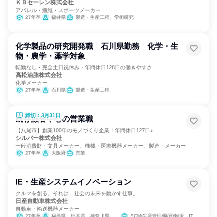
ＫＢセーレン株式会社
アパレル・繊維・スポーツメーカー
27年卒
福井県
製造・生産工程、学術研究
化学製品の研究開発職 石川県勤務 化学・生
物・農学・薬学対象
転勤なし・完全土日祝休み・年間休日128日の働きやすさ
高松油脂株式会社
化学メーカー
27年卒
石川県
製造・生産工程
締切：3月31日
既存顧客中心の営業職
【八尾市】創業100年のモノづくり企業！年間休日127日♪
シルバー株式会社
一般消費財・文具メーカー、機械・医療機器メーカー、製造・メーカー
27年卒
大阪府
営業
IE・生産システムイノベーション
クルマを創る。それは、社会の未来を動かす仕事。
日産自動車株式会社
自動車・輸送機器メーカー
27年卒
福島県、栃木県、神奈川県、福岡県
SCM/生産管理/購買/物流、IT、製造・生産工程