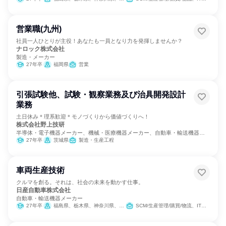
営業職(九州)
社員一人ひとりが主役！あなたも一員となり力を発揮しませんか？
ナロック株式会社
製造・メーカー
27年卒
福岡県
営業
引張試験他、試験・観察業務及び治具開発設計
業務
土日休み＊理系歓迎＊モノづくりから価値づくりへ！
株式会社野上技研
半導体・電子機器メーカー、機械・医療機器メーカー、自動車・輸送機器メ
ーカー
27年卒
茨城県
製造・生産工程
車両生産技術
クルマを創る。それは、社会の未来を動かす仕事。
日産自動車株式会社
自動車・輸送機器メーカー
27年卒
福島県、栃木県、神奈川県、福岡県
SCM/生産管理/購買/物流、IT、製造・生産工程