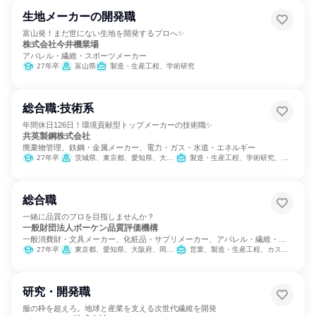
生地メーカーの開発職
富山発！まだ世にない生地を開発するプロへ✨
株式会社今井機業場
アパレル・繊維・スポーツメーカー
27年卒
富山県
製造・生産工程、学術研究
総合職:技術系
年間休日126日！環境貢献型トップメーカーの技術職✨
共英製鋼株式会社
廃棄物管理、鉄鋼・金属メーカー、電力・ガス・水道・エネルギー
27年卒
茨城県、東京都、愛知県、大阪府、山口県
製造・生産工程、学術研究、営業、カスタマーサクセス、SCM/生産管理/購買/物流
総合職
一緒に品質のプロを目指しませんか？
一般財団法人ボーケン品質評価機構
一般消費財・文具メーカー、化粧品・サプリメーカー、アパレル・繊維・ス
ポーツメーカー
27年卒
東京都、愛知県、大阪府、岡山県
営業、製造・生産工程、カスタマーサクセス
研究・開発職
服の枠を超えろ。地球と産業を支える次世代繊維を開発