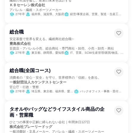
繊維の常識を覆し、産業の未来を設計する
ＫＢセーレン株式会社
アパレル・繊維・スポーツメーカー
27年卒
福井県、滋賀県、大阪府
経営/事業企画、営業、製造・生産工程、バックオフィス・事務・受付、SCM/生産管理/購買/物流、経理/税務/財務、人事、総務、法務/知財、IT
総合職
安定基盤で世界を変える。繊維商社総合職✨
豊島株式会社
百貨店・アパレル小売、総合商社・専門商社・卸売、小売・卸売・商社
27年卒
東京都、静岡県、愛知県
IT、営業、SCM/生産管理/購買/物流、人事、総務
総合職(全国コース)
消費者の「安心・安全」を守り、世界標準の「信頼」を創る。
一般財団法人カケンテストセンター
官公庁・行政・警察
27年卒
埼玉県、東京都、福井県、愛知県、京都府、大阪府、兵庫県、広島県
バックオフィス・事務・受付、製造・生産工程、営業、組織運営管理・公務員・事務系職種
タオルやバッグなどライフスタイル商品の企
画・営業職
ひとつの事業や正解に縛られない会社｜年間休日127日
株式会社プレーリードッグ
一般消費財・文具メーカー、アパレル・繊維・スポーツメーカー