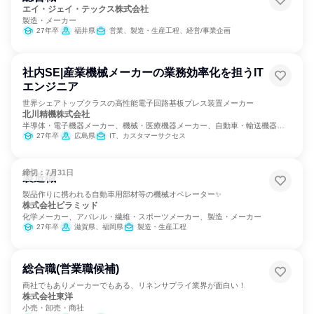
エイ・ジェイ・テックス株式会社
製造・メーカー
27年卒
福井県
営業、製造・生産工程、経営/事業企画
社内SE|産業機械メーカーの業務効率化を担うIT
エンジニア
世界シェアトップクラスの高性能電子回路基板プレス装置メーカー
北川精機株式会社
半導体・電子機器メーカー、機械・医療機器メーカー、自動車・輸送機器メ
ーカー
27年卒
広島県
IT、カスタマーサクセス
締切：7月31日
製造職
製品作りに携われる自動車用部材等の機械オペレーター✨
株式会社ピラミッド
化学メーカー、アパレル・繊維・スポーツメーカー、製造・メーカー
27年卒
滋賀県、福岡県
製造・生産工程
総合職(営業職候補)
商社でもありメーカーでもある、リネンサプライ業界が面白い！
株式会社東洋
小売・卸売・商社