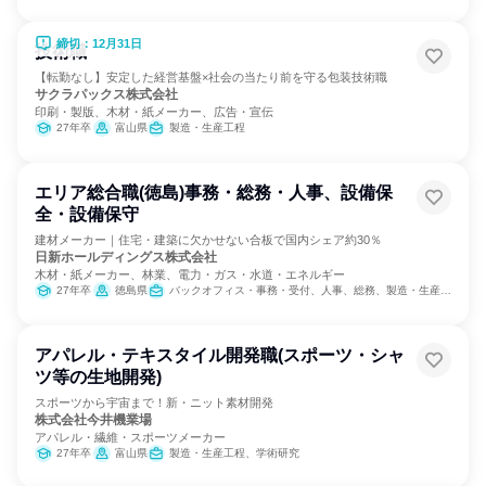
締切：12月31日
技術職
【転勤なし】安定した経営基盤×社会の当たり前を守る包装技術職
サクラパックス株式会社
印刷・製版、木材・紙メーカー、広告・宣伝
27年卒
富山県
製造・生産工程
エリア総合職(徳島)事務・総務・人事、設備保
全・設備保守
建材メーカー｜住宅・建築に欠かせない合板で国内シェア約30％
日新ホールディングス株式会社
木材・紙メーカー、林業、電力・ガス・水道・エネルギー
27年卒
徳島県
バックオフィス・事務・受付、人事、総務、製造・生産工程、建築/土木/プラント専門職
アパレル・テキスタイル開発職(スポーツ・シャ
ツ等の生地開発)
スポーツから宇宙まで！新・ニット素材開発
株式会社今井機業場
アパレル・繊維・スポーツメーカー
27年卒
富山県
製造・生産工程、学術研究