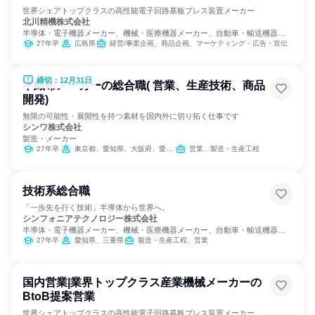
世界シェアトップクラスの高性能電子回路基板プレス装置メーカー
北川精機株式会社
半導体・電子機器メーカー、機械・医療機器メーカー、自動車・輸送機器メ
ーカー
27年卒
広島県
経営/事業企画、商品企画、マーケティング・広告・宣伝
締切：12月31日
不織布メーカーの総合職( 営業、生産技術、商品
開発)
無限の可能性・展開性を持つ素材を国内外に切り拓く仕事です
シンワ株式会社
製造・メーカー
27年卒
東京都、愛知県、大阪府、愛媛県、福岡県
営業、製造・生産工程
技術系総合職
「一歩先を行く技術」半導体から世界へ。
シンフォニアテクノロジー株式会社
半導体・電子機器メーカー、機械・医療機器メーカー、自動車・輸送機器メ
ーカー
27年卒
愛知県、三重県
製造・生産工程、営業
国内営業|業界トップクラス産業機械メーカーの
BtoB提案営業
世界シェアトップクラスの高性能電子回路基板プレス装置メーカー