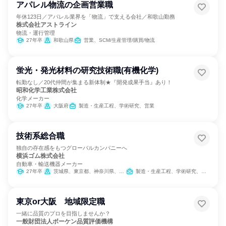
アパレル物流の企画営業職
年休123日／アパレル業界を「物流」で支える会社／和歌山勤務
株式会社アストライン
物流・運行管理
27年卒
和歌山県
営業、SCM/生産管理/購買/物流
蛍光・発光材料の研究技術職(有機化学)
転勤なし／20代仲間が集まる新体制★『開発成果手当』あり！
昭和化学工業株式会社
化学メーカー
27年卒
大阪府
製造・生産工程、学術研究、営業
技術系総合職
独自の存在感をもつグローバルカンパニーへ
横浜ゴム株式会社
自動車・輸送機器メーカー
27年卒
茨城県、東京都、神奈川県、長野県、静岡県、愛知県、三重県、広島県
製造・生産工程、学術研究、法務/知財、IT
東京or大阪 地域限定職
一緒に品質のプロを目指しませんか？
一般財団法人ボーケン品質評価機構