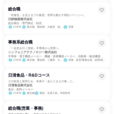
総合職
「衣食住」を支えるプロ集団。世界を動かす商社パーソンへ。
日鉄物産株式会社
総合商社・専門商社・卸売
27年卒
東京都、愛知県、大阪府、福岡県
営業
事務系総合職
「一歩先を行く技術」半導体から世界へ。
シンフォニアテクノロジー株式会社
半導体・電子機器メーカー、機械・医療機器メーカー、自動車・輸送機器メ
ーカー
27年卒
東京都、愛知県、三重県、大阪府
営業、経営/事業企画、経理/税務/財務、人事、総務、法務/知財、広報/IR
日清食品・R&Dコース
その知見と探求心を、未来の「あたりまえの食」に。
日清食品株式会社
食品・飲料メーカー
27年卒
東京都
製造・生産工程、学術研究
総合職(営業・事務)