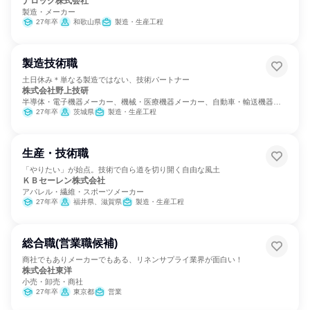
ナロック株式会社
製造・メーカー
27年卒
和歌山県
製造・生産工程
製造技術職
土日休み＊単なる製造ではない、技術パートナー
株式会社野上技研
半導体・電子機器メーカー、機械・医療機器メーカー、自動車・輸送機器メ
ーカー
27年卒
茨城県
製造・生産工程
生産・技術職
「やりたい」が始点。技術で自ら道を切り開く自由な風土
ＫＢセーレン株式会社
アパレル・繊維・スポーツメーカー
27年卒
福井県、滋賀県
製造・生産工程
総合職(営業職候補)
商社でもありメーカーでもある、リネンサプライ業界が面白い！
株式会社東洋
小売・卸売・商社
27年卒
東京都
営業