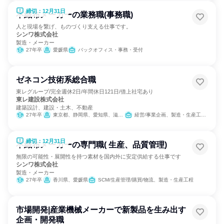
締切：12月31日
不織布メーカーの業務職(事務職)
人と現場を繋げ、ものづくり支える仕事です。
シンワ株式会社
製造・メーカー
27年卒
愛媛県
バックオフィス・事務・受付
ゼネコン技術系総合職
東レグループ/完全週休2日/年間休日121日/借上社宅あり
東レ建設株式会社
建築設計、建設・土木、不動産
27年卒
東京都、静岡県、愛知県、滋賀県、大阪府
経営/事業企画、製造・生産工程、建築/土木/プラント専門職
締切：12月31日
不織布メーカーの専門職( 生産、品質管理)
無限の可能性・展開性を持つ素材を国内外に安定供給する仕事です
シンワ株式会社
製造・メーカー
27年卒
香川県、愛媛県
SCM/生産管理/購買/物流、製造・生産工程
市場開発|産業機械メーカーで新製品を生み出す
企画・開発職