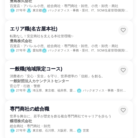
豊島株式会社
百貨店・アパレル小売、総合商社・専門商社・卸売、小売・卸売・商社
27年卒
東京都
バックオフィス・事務・受付、IT、SCM/生産管理/購買/物流、経理/税務/財務、人事、総務
エリア職(名古屋本社)
転勤なし！安定商社を支える本社管理職✨
豊島株式会社
百貨店・アパレル小売、総合商社・専門商社・卸売、小売・卸売・商社
27年卒
愛知県
バックオフィス・事務・受付、IT、SCM/生産管理/購買/物流、経理/税務/財務、人事、総務
一般職(地域限定コース)
消費者の「安心・安全」を守り、世界標準の「信頼」を創る。
一般財団法人カケンテストセンター
官公庁・行政・警察
27年卒
埼玉県、東京都、福井県、愛知県、京都府、大阪府、兵庫県、広島県
バックオフィス・事務・受付、製造・生産工程、営業
専門商社の総合職
世界を舞台に、若手が歴史を創る複合専門商社でキャリアを歩もう
蝶理株式会社
総合商社・専門商社・卸売
27年卒
東京都、石川県、大阪府、岡山県
営業