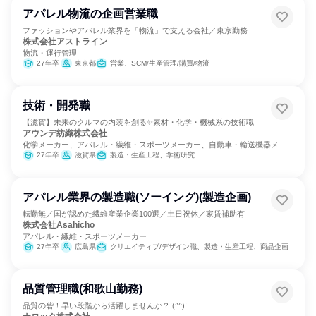
アパレル物流の企画営業職
ファッションやアパレル業界を「物流」で支える会社／東京勤務
株式会社アストライン
物流・運行管理
27年卒
東京都
営業、SCM/生産管理/購買/物流
技術・開発職
【滋賀】未来のクルマの内装を創る✨素材・化学・機械系の技術職
アウンデ紡織株式会社
化学メーカー、アパレル・繊維・スポーツメーカー、自動車・輸送機器メー
カー
27年卒
滋賀県
製造・生産工程、学術研究
アパレル業界の製造職(ソーイング)(製造企画)
転勤無／国が認めた繊維産業企業100選／土日祝休／家賃補助有
株式会社Asahicho
アパレル・繊維・スポーツメーカー
27年卒
広島県
クリエイティブ/デザイン職、製造・生産工程、商品企画
品質管理職(和歌山勤務)
品質の砦！早い段階から活躍しませんか？!(^^)!