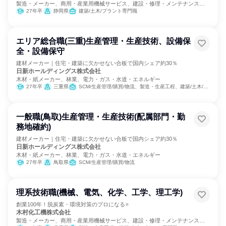
製造・メーカー、商用・産業用機械サービス、建設・修理・メンテナンスサ
ービス
27年卒
静岡県
建築/土木/プラント専門職
エリア総合職(三重)生産管理・生産技術、設備保
全・設備保守
建材メーカー｜住宅・建築に欠かせない合板で国内シェア約30％
日新ホールディングス株式会社
木材・紙メーカー、林業、電力・ガス・水道・エネルギー
27年卒
三重県
SCM/生産管理/購買/物流、製造・生産工程、建築/土木/プラント専門職
一般職(鳥取)生産管理・生産技術(配属部門・勤
務地確約)
建材メーカー｜住宅・建築に欠かせない合板で国内シェア約30％
日新ホールディングス株式会社
木材・紙メーカー、林業、電力・ガス・水道・エネルギー
27年卒
鳥取県
SCM/生産管理/購買/物流
理系技術職(機械、電気、化学、工学、理工学)
創業100年！脱炭素・環境対策のプロになる⭐
木村化工機株式会社
製造・メーカー、商用・産業用機械サービス、建設・修理・メンテナンスサ