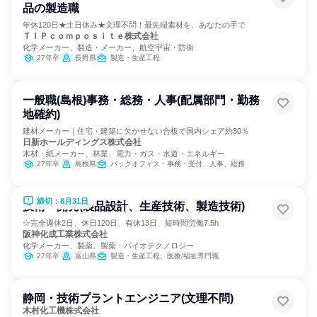
品の製造職
年休120日★土日休み★文理不問！最先端素材を、あなたの手で
ＴＩＰｃｏｍｐｏｓｉｔｅ株式会社
化学メーカー、製造・メーカー、航空宇宙・防衛
27年卒
長野県
製造・生産工程
一般職(島根)事務・総務・人事(配属部門・勤務
地確約)
建材メーカー｜住宅・建築に欠かせない合板で国内シェア約30％
日新ホールディングス株式会社
木材・紙メーカー、林業、電力・ガス・水道・エネルギー
27年卒
島根県
バックオフィス・事務・受付、人事、総務
締切：8月31日
技術・開発(製品設計、生産技術、製造技術)
☆完全週休2日、休日120日、有休13日、短時間労働7.5h
阪神化成工業株式会社
化学メーカー、製薬、製薬・バイオテクノロジー
27年卒
富山県
製造・生産工程、医療/福祉専門職
静岡・技術プラントエンジニア(文理不問)
木村化工機株式会社