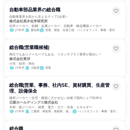
自動車部品業界の総合職
自動車業界を影から支えるティア1企業✨
株式会社高木化学研究所
化学メーカー、鉄鋼・金属メーカー、自動車・輸送機器メーカー
27年卒
愛知県
営業、製造・生産工程、バックオフィス・事務・受付
総合職(営業職候補)
商社でもありメーカーでもある、リネンサプライ業界が面白い！
株式会社東洋
小売・卸売・商社
27年卒
大阪府
営業
総合職|営業、事務、社内SE、資材購買、生産管
理、設備保全
建材メーカー｜住宅・建築に欠かせない合板で国内シェア約30％
日新ホールディングス株式会社
木材・紙メーカー、林業、電力・ガス・水道・エネルギー
27年卒
三重県、鳥取県、島根県、徳島県
バックオフィス・事務・受付、IT、営業、SCM/生産管理/購買/物流、人事、総務、製造・生産工程、建築/土木/プラント専門職
総合職