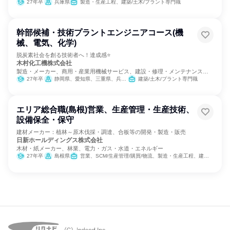
ービス
27年卒
兵庫県
製造・生産工程、建築/土木/プラント専門職
幹部候補・技術プラントエンジニアコース(機
械、電気、化学)
脱炭素社会を創る技術者へ！達成感⭐
木村化工機株式会社
製造・メーカー、商用・産業用機械サービス、建設・修理・メンテナンスサ
ービス
27年卒
静岡県、愛知県、三重県、兵庫県、山口県、愛媛県、大分県
建築/土木/プラント専門職
エリア総合職(島根)営業、生産管理・生産技術、
設備保全・保守
建材メーカー：植林～原木伐採・調達、合板等の開発・製造・販売
日新ホールディングス株式会社
木材・紙メーカー、林業、電力・ガス・水道・エネルギー
27年卒
島根県
営業、SCM/生産管理/購買/物流、製造・生産工程、建築/土木/プラント専門職