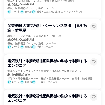
部品が１つの装置に！？ 組立て業務を通じた『社会貢献』
株式会社KAWAKAMI
機械・医療機器メーカー、製造・メーカー
27年卒
群馬県
製造・生産工程、建築/土木/プラント専門職
産業機械の電気設計・シーケンス制御 |見学歓
迎・群馬県
機械に「安全と効率」を吹き込む＊！休日120日
株式会社KAWAKAMI
機械・医療機器メーカー、製造・メーカー
27年卒
群馬県
製造・生産工程
電気設計・制御設計|産業機械の動きを制御する
エンジニア
世界シェアトップクラスの高性能電子回路基板プレス装置メーカー
北川精機株式会社
半導体・電子機器メーカー、機械・医療機器メーカー、自動車・輸送機器メ
ーカー
27年卒
長崎県
IT、製造・生産工程
電気設計・制御設計|産業機械の動きを制御する
エンジニア