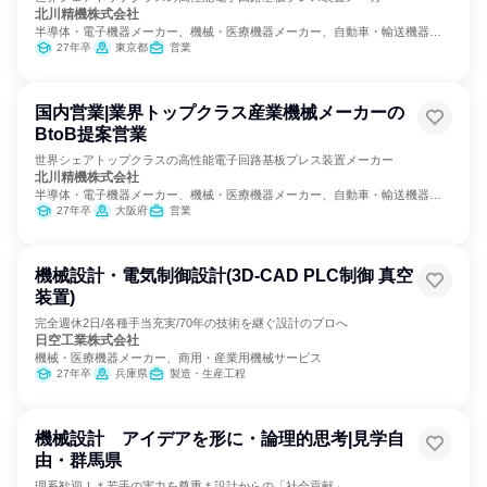
北川精機株式会社
半導体・電子機器メーカー、機械・医療機器メーカー、自動車・輸送機器メ
ーカー
27年卒
東京都
営業
国内営業|業界トップクラス産業機械メーカーの
BtoB提案営業
世界シェアトップクラスの高性能電子回路基板プレス装置メーカー
北川精機株式会社
半導体・電子機器メーカー、機械・医療機器メーカー、自動車・輸送機器メ
ーカー
27年卒
大阪府
営業
機械設計・電気制御設計(3D-CAD PLC制御 真空
装置)
完全週休2日/各種手当充実/70年の技術を継ぐ設計のプロへ
日空工業株式会社
機械・医療機器メーカー、商用・産業用機械サービス
27年卒
兵庫県
製造・生産工程
機械設計 アイデアを形に・論理的思考|見学自
由・群馬県
理系歓迎！＊若手の実力を尊重＊設計からの「社会貢献」