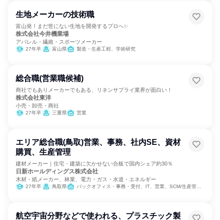
生地メーカーの技術職
富山発！まだ世にない生地を開発するプロへ✨
株式会社今井機業場
アパレル・繊維・スポーツメーカー
27年卒
富山県
製造・生産工程、学術研究
総合職(営業職候補)
商社でもありメーカーでもある、リネンサプライ業界が面白い！
株式会社東洋
小売・卸売・商社
27年卒
三重県
営業
エリア総合職(鳥取)営業、事務、社内SE、資材
購買、生産管理
建材メーカー｜住宅・建築に欠かせない合板で国内シェア約30％
日新ホールディングス株式会社
木材・紙メーカー、林業、電力・ガス・水道・エネルギー
27年卒
鳥取県
バックオフィス・事務・受付、IT、営業、SCM/生産管理/購買/物流、人事、総務
航空宇宙分野などで使われる、プラスチック製