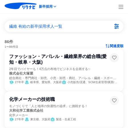
新卒採用
繊維 有給の新卒採用求人一覧
86件
関連度順
1〜86件目
ファッション・アパレル・繊維業界の総合職(愛
知・岐阜・大阪)
2年目でバイヤーも！4万点の布地でビジネスを企画する✨
株式会社大塚屋
総合商社・専門商社・卸売、小売・卸売・商社、アパレル・繊維・スポーツ
メーカー
27年卒
岐阜県、愛知県、大阪府
小売販売/流通、SCM/生産管理/購買/物流
化学メーカーの技術職
モノづくりで「人と地球の快適性の追求」に挑戦する！
大和化学工業株式会社
化学メーカー
27年卒
東京都、大阪府
製造・生産工程