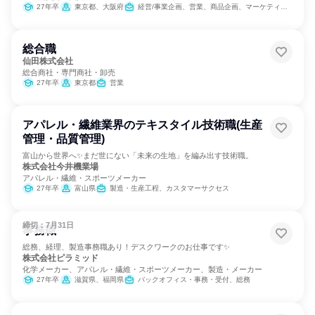
27年卒
東京都、大阪府
経営/事業企画、営業、商品企画、マーケティング・広告・宣伝
総合職
仙田株式会社
総合商社・専門商社・卸売
27年卒
東京都
営業
アパレル・繊維業界のテキスタイル技術職(生産
管理・品質管理)
富山から世界へ✨まだ世にない「未来の生地」を編み出す技術職。
株式会社今井機業場
アパレル・繊維・スポーツメーカー
27年卒
富山県
製造・生産工程、カスタマーサクセス
締切：7月31日
事務職
総務、経理、製造事務職あり！デスクワークのお仕事です✨
株式会社ピラミッド
化学メーカー、アパレル・繊維・スポーツメーカー、製造・メーカー
27年卒
滋賀県、福岡県
バックオフィス・事務・受付、総務