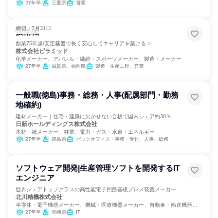
27年卒
三重県
営業
締切：7月31日
技術職
創業75年超/安定基盤で長く安心してキャリアを築ける ✨
株式会社ピラミッド
化学メーカー、アパレル・繊維・スポーツメーカー、製造・メーカー
27年卒
滋賀県、福岡県
製造・生産工程、営業
一般職(徳島)事務・総務・人事(配属部門・勤務
地確約)
建材メーカー｜住宅・建築に欠かせない合板で国内シェア約30％
日新ホールディングス株式会社
木材・紙メーカー、林業、電力・ガス・水道・エネルギー
27年卒
徳島県
バックオフィス・事務・受付、人事、総務
ソフトウェア開発|生産管理ソフトを開発するIT
エンジニア
世界シェアトップクラスの高性能電子回路基板プレス装置メーカー
北川精機株式会社
半導体・電子機器メーカー、機械・医療機器メーカー、自動車・輸送機器メ
ーカー
27年卒
長崎県
IT