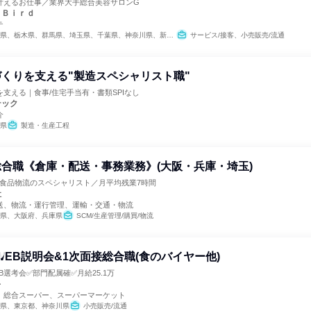
叶えるお仕事／業界大手総合美容サロンG
ｙＢｉｒｄ
テ
県、栃木県、群馬県、埼玉県、千葉県、神奈川県、新潟県、山梨県、長野県
サービス/接客、小売販売/流通
くりを支える"製造スペシャリスト職"
支える｜食事/住宅手当有・書類SPIなし
テック
介
県
製造・生産工程
合職《倉庫・配送・事務業務》(大阪・兵庫・埼玉)
／食品物流のスペシャリスト／月平均残業7時間
社
送、物流・運行管理、運輸・交通・物流
県、大阪府、兵庫県
SCM/生産管理/購買/物流
WEB説明会&1次面接総合職(食のバイヤー他)
B選考会✅部門配属確✅月給25.1万
キ
、総合スーパー、スーパーマーケット
県、東京都、神奈川県
小売販売/流通