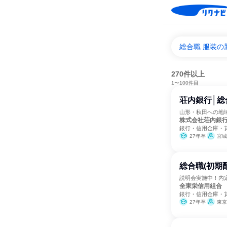
総合職 服装の
270件以上
1〜100件目
荘内銀行│総
山形・秋田への地域
株式会社荘内銀
銀行・信用金庫・
27年卒
宮城
総合職(初期
説明会実施中！内
全東栄信用組合
銀行・信用金庫・
27年卒
東京