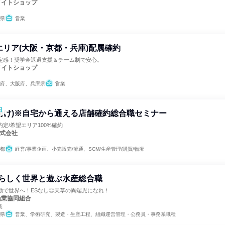
メイトショップ
県
営業
エリア(大阪・京都・兵庫)配属確約
安定感！奨学金返還支援＆チーム制で安心。
メイトショップ
府、大阪府、兵庫県
営業
日
向け)※自宅から通える店舗確約総合職セミナー
内定/希望エリア100%確約
株式会社
都
経営/事業企画、小売販売/流通、SCM/生産管理/購買/物流
分らしく世界と遊ぶ水産総合職
勤で世界へ！ESなし◎天草の異端児になれ！
漁業協同組合
業
県
営業、学術研究、製造・生産工程、組織運営管理・公務員・事務系職種