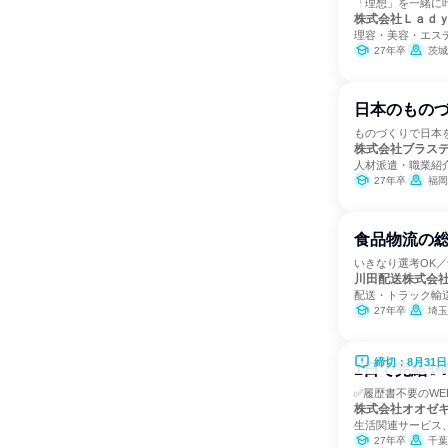
「理想」を一緒に
株式会社Ｌａｄ
理容・美容・エス
27年卒
茨城
日本のものづ
ものづくりで日本を
株式会社ブラス
人材派遣・職業紹
27年卒
福岡
食品物流の総
いきなり選考OK
川田配送株式会
配送・トラック輸
27年卒
埼玉
締切：8月31日
1日で完結✨
✅履歴書不要のWE
株式会社オオゼ
生活関連サービス
27年卒
千葉