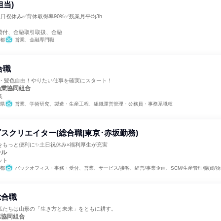
担当)
日祝休み✅育休取得率90%✅残業月平均3h
貸付、金融取引取扱、金融
都
営業、金融専門職
合職
由・髪色自由！やりたい仕事を確実にスタート！
漁業協同組合
業
県
営業、学術研究、製造・生産工程、組織運営管理・公務員・事務系職種
スクリエイター(総合職|東京･赤坂勤務)
をもっと便利に✨土日祝休み×福利厚生が充実
ール
ット
都
バックオフィス・事務・受付、営業、サービス/接客、経営/事業企画、SCM/生産管理/購買/物流、組織運営管理・公務員・事務系職種、出版/メディア/芸能/エンタメ専門職、クリエイティブ/デザイン職
総合職
私たちは山形の「生き方と未来」をともに耕す。
業協同組合