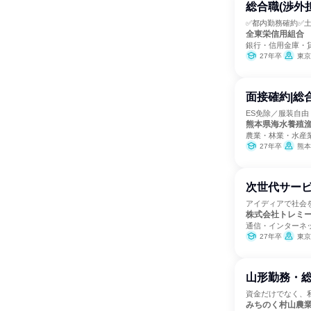
総合職(渉外
✅都内勤務確約✅土
全東栄信用組合
銀行・信用金庫・
27年卒
東京
面接確約|総
ES免除／服装自
熊本県海水養殖
農業・林業・水産
27年卒
熊本
次世代サービ
アイディアで社会
株式会社トレミ
通信・インターネ
27年卒
東京
山形勤務・
資金だけでなく、
みちのく村山農