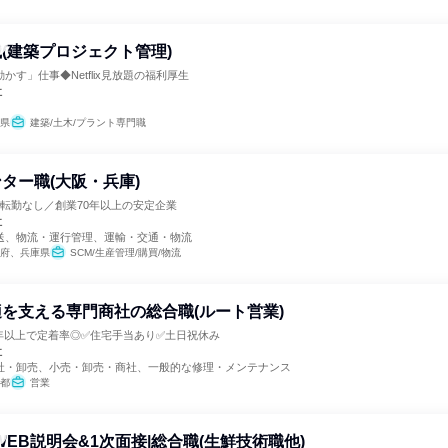
(建築プロジェクト管理)
かす」仕事◆Netflix見放題の福利厚生
社
県
建築/土木/プラント専門職
ター職(大阪・兵庫)
転勤なし／創業70年以上の安定企業
社
送、物流・運行管理、運輸・交通・物流
府、兵庫県
SCM/生産管理/購買/物流
を支える専門商社の総合職(ルート営業)
9年以上で定着率◎✅住宅手当あり✅土日祝休み
社
社・卸売、小売・卸売・商社、一般的な修理・メンテナンス
都
営業
WEB説明会&1次面接|総合職(生鮮技術職他)