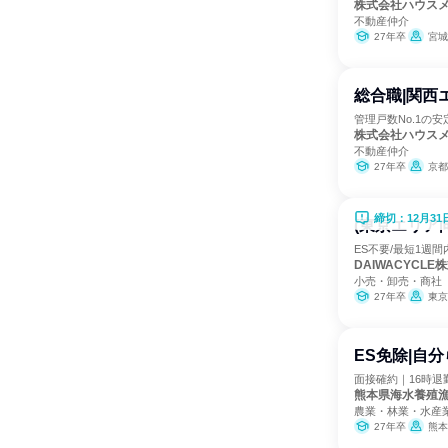
株式会社ハウス
不動産仲介
27年卒
宮城
総合職|関西
管理戸数No.1の
株式会社ハウス
不動産仲介
27年卒
京都
締切：12月31
(東京エリア
ES不要/最短1週間
DAIWACYCLE
小売・卸売・商社
27年卒
東京
ES免除|自
面接確約｜16時退
熊本県海水養殖
農業・林業・水産
27年卒
熊本