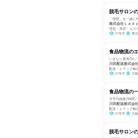
脱毛サロン
「理想」を一緒に
株式会社Ｌａｄ
理容・美容・エス
27年卒
東京
食品物流のエ
いきなり選考OK
川田配送株式会
配送・トラック輸
27年卒
大阪
食品物流の
月平均残業7時間／
川田配送株式会
配送・トラック輸
27年卒
大阪
脱毛サロン