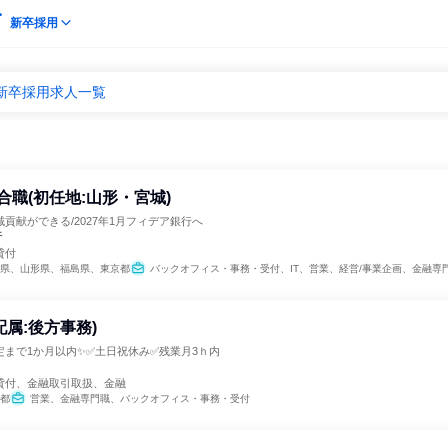
新卒採用
新卒採用求人一覧
合職(初任地:山形・宮城)
貢献ができる/2027年1月フィデア銀行へ
行
貸付
県、山形県、福島県、東京都
バックオフィス・事務・受付、IT、営業、経営/事業企画、金融専門職、経理/税務/財務、人事、総
配属:後方事務)
定まで1か月以内✨✅土日祝休み✅残業月3ｈ内
貸付、金融取引取扱、金融
都
営業、金融専門職、バックオフィス・事務・受付