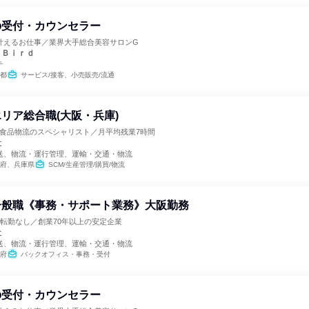
の受付・カウンセラー
叶えるお仕事／業界大手総合美容サロンG
ｙＢｉｒｄ
テ
都
サービス/接客、小売販売/流通
リア総合職(大阪・兵庫)
／食品物流のスペシャリスト／月平均残業7時間
社
送、物流・運行管理、運輸・交通・物流
府、兵庫県
SCM/生産管理/購買/物流
一般職《事務・サポート業務》大阪勤務
転勤なし／創業70年以上の安定企業
社
送、物流・運行管理、運輸・交通・物流
府
バックオフィス・事務・受付
の受付・カウンセラー