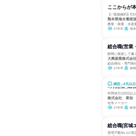
ここからが本
【✅面接確約】E
熊本県海水養殖
農業・林業・水産
27年卒
熊本
総合職(営業
静岡に根差して働
大興産業株式会
総合商社・専門商
27年卒
静岡
締切：8月21日
8月開催_総
年間休日120日以
株式会社 東知
化学メーカー
27年卒
岐阜
総合職|宮城
管理戸数No.1の