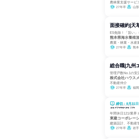
農林業支援サービ
27年卒
山形
面接確約|天
ES免除！「旨い
熊本県海水養殖
農業・林業・水産
27年卒
熊本
総合職|九州
管理戸数No.1の
株式会社ハウス
不動産仲介
27年卒
福岡
締切：8月31日
営業総合職 
年間休日121/業
東建コーポレー
建築設計、不動産
27年卒
岩手県、宮城県、山形県、