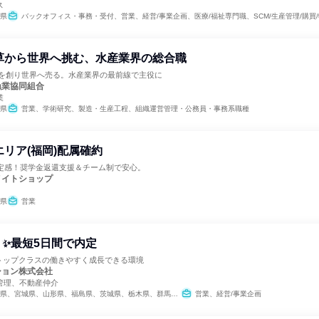
ス
県
バックオフィス・事務・受付、営業、経営/事業企画、医療/福祉専門職、SCM/生産管理/購買/物流、人事、総務、組織運営
草から世界へ挑む、水産業界の総合職
」を創り世界へ売る。水産業界の最前線で主役に
漁業協同組合
業
県
営業、学術研究、製造・生産工程、組織運営管理・公務員・事務系職種
エリア(福岡)配属確約
安定感！奨学金返還支援＆チーム制で安心。
メイトショップ
県
営業
✨最短5日間で内定
界トップクラスの働きやすく成長できる環境
ション株式会社
管理、不動産仲介
福島県、茨城県、栃木県、群馬県、埼玉県、千葉県、東京都、神奈川県、新潟県、富山県、石川県、福井県、長野県、岐阜県、静岡県、愛知県、三重県、滋賀県、京都府、大阪府、兵庫県、奈良県、鳥取県、島根県、岡山県、広島県、山口県、愛媛県、高知県、福岡県、長崎県、熊本県、大分県、宮崎県、鹿児島県、沖縄県
営業、経営/事業企画