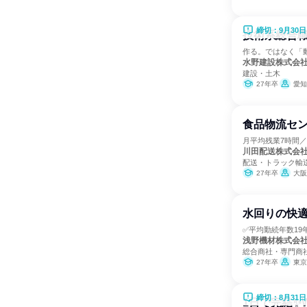
締切：9月30日
技術系総合職
作る。ではなく「動
水野建設株式会
建設・土木
27年卒
愛知
食品物流セン
月平均残業7時間／
川田配送株式会
配送・トラック輸
27年卒
大阪
水回りの快適
✅平均勤続年数1
浅野機材株式会
総合商社・専門商
27年卒
東京
締切：8月31日
1日で完結✨