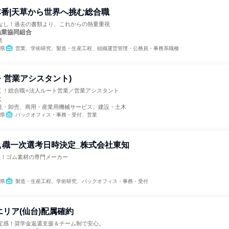
番|天草から世界へ挑む総合職
Sなし！過去の書類より、これからの熱量重視
漁業協同組合
業
県
営業、学術研究、製造・生産工程、組織運営管理・公務員・事務系職種
・営業アシスタント)
く！総合職⭐法人ルート営業／営業アシスタント
社
社・卸売、商用・産業用機械サービス、建設・土木
県
バックオフィス・事務・受付、営業
合職一次選考日時決定_株式会社東知
上！ゴム素材の専門メーカー
県
製造・生産工程、学術研究、バックオフィス・事務・受付
エリア(仙台)配属確約
安定感！奨学金返還支援＆チーム制で安心。