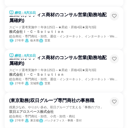
締切：8月31日
企業向けオフィス商材のコンサル営業(勤務地配
属確約)
スピード選考実施中！年休125日～★昇給・昇格4回★賞与3回
株式会社Ｉ・Ｃ・Ｓｏｌｕｔｉｏｎ
総合商社・専門商社・卸売、通信・インターネット、インターネット・Web
サービス
27年卒
栃木県
営業
締切：8月31日
企業向けオフィス商材のコンサル営業(勤務地配
属確約)
スピード選考実施中！年休125日～★昇給・昇格4回★賞与3回
株式会社Ｉ・Ｃ・Ｓｏｌｕｔｉｏｎ
総合商社・専門商社・卸売、通信・インターネット、インターネット・Web
サービス
27年卒
宮城県
営業
(東京勤務)双日グループ専門商社の事務職
残業少なめ、やりがい多め。双日グループで支える「事務のプロ」
双日エアロスペース株式会社
総合商社・専門商社・卸売、小売・卸売・商社
27年卒
東京都
バックオフィス・事務・受付