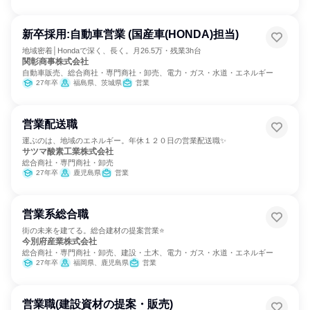
新卒採用:自動車営業 (国産車(HONDA)担当)
地域密着│Hondaで深く、長く。月26.5万・残業3h台
関彰商事株式会社
自動車販売、総合商社・専門商社・卸売、電力・ガス・水道・エネルギー
27年卒
福島県、茨城県
営業
営業配送職
運ぶのは、地域のエネルギー。年休１２０日の営業配送職✨
サツマ酸素工業株式会社
総合商社・専門商社・卸売
27年卒
鹿児島県
営業
営業系総合職
街の未来を建てる。総合建材の提案営業⭐
今別府産業株式会社
総合商社・専門商社・卸売、建設・土木、電力・ガス・水道・エネルギー
27年卒
福岡県、鹿児島県
営業
営業職(建設資材の提案・販売)