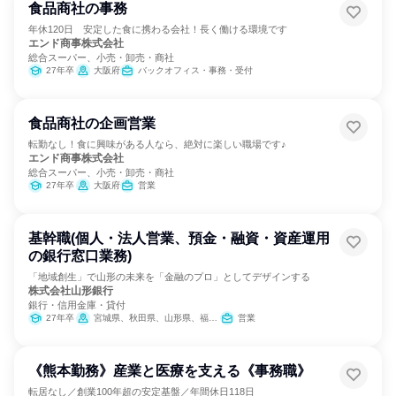
食品商社の事務
年休120日 安定した食に携わる会社！長く働ける環境です
エンド商事株式会社
総合スーパー、小売・卸売・商社
27年卒
大阪府
バックオフィス・事務・受付
食品商社の企画営業
転勤なし！食に興味がある人なら、絶対に楽しい職場です♪
エンド商事株式会社
総合スーパー、小売・卸売・商社
27年卒
大阪府
営業
基幹職(個人・法人営業、預金・融資・資産運用
の銀行窓口業務)
「地域創生」で山形の未来を「金融のプロ」としてデザインする
株式会社山形銀行
銀行・信用金庫・貸付
27年卒
宮城県、秋田県、山形県、福島県、栃木県、埼玉県、東京都
営業
《熊本勤務》産業と医療を支える《事務職》
転居なし／創業100年超の安定基盤／年間休日118日