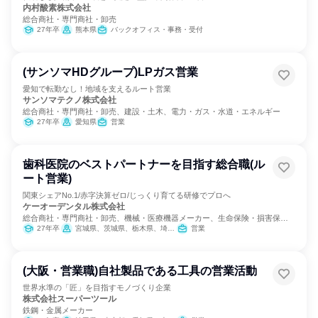
内村酸素株式会社
総合商社・専門商社・卸売
27年卒
熊本県
バックオフィス・事務・受付
(サンソマHDグループ)LPガス営業
愛知で転勤なし！地域を支えるルート営業
サンソマテクノ株式会社
総合商社・専門商社・卸売、建設・土木、電力・ガス・水道・エネルギー
27年卒
愛知県
営業
歯科医院のベストパートナーを目指す総合職(ル
ート営業)
関東シェアNo.1/赤字決算ゼロ/じっくり育てる研修でプロへ
ケーオーデンタル株式会社
総合商社・専門商社・卸売、機械・医療機器メーカー、生命保険・損害保
険・保険サービス
27年卒
宮城県、茨城県、栃木県、埼玉県、東京都、神奈川県、長野県、静岡県、福岡県
営業
(大阪・営業職)自社製品である工具の営業活動
世界水準の「匠」を目指すモノづくり企業
株式会社スーパーツール
鉄鋼・金属メーカー