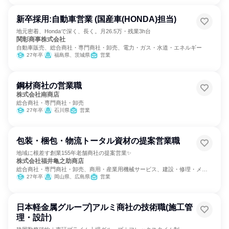
新卒採用:自動車営業 (国産車(HONDA)担当)
地元密着、Hondaで深く、長く。月26.5万・残業3h台
関彰商事株式会社
自動車販売、総合商社・専門商社・卸売、電力・ガス・水道・エネルギー
27年卒
福島県、茨城県
営業
鋼材商社の営業職
株式会社南商店
総合商社・専門商社・卸売
27年卒
石川県
営業
包装・梱包・物流トータル資材の提案営業職
地域に根差す創業155年老舗商社の提案営業✨
株式会社福井亀之助商店
総合商社・専門商社・卸売、商用・産業用機械サービス、建設・修理・メン
テナンスサービス
27年卒
岡山県、広島県
営業
日本軽金属グループ|アルミ商社の技術職(施工管
理・設計)