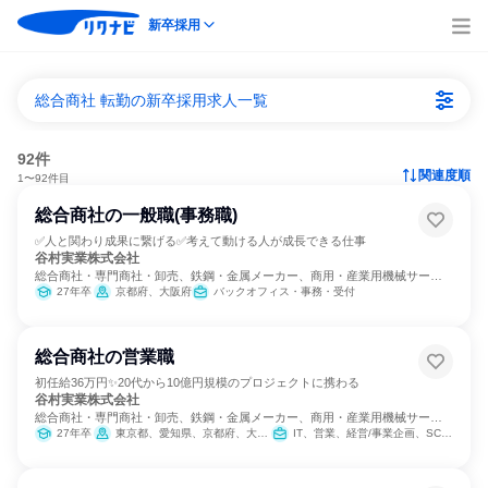
新卒採用
総合商社 転勤の新卒採用求人一覧
92件
関連度順
1〜92件目
総合商社の一般職(事務職)
✅人と関わり成果に繋げる✅考えて動ける人が成長できる仕事
谷村実業株式会社
総合商社・専門商社・卸売、鉄鋼・金属メーカー、商用・産業用機械サービ
ス
27年卒
京都府、大阪府
バックオフィス・事務・受付
総合商社の営業職
初任給36万円✨20代から10億円規模のプロジェクトに携わる
谷村実業株式会社
総合商社・専門商社・卸売、鉄鋼・金属メーカー、商用・産業用機械サービ
ス
27年卒
東京都、愛知県、京都府、大阪府、兵庫県
IT、営業、経営/事業企画、SCM/生産管理/購買/物流、バックオフィス・事務・受付、商品企画、マーケティング・広告・宣伝