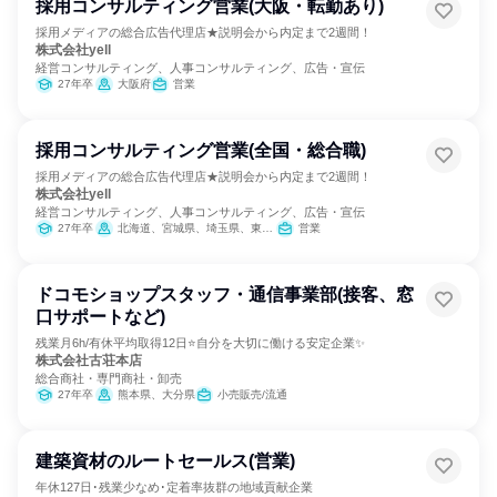
採用コンサルティング営業(大阪・転勤あり)
採用メディアの総合広告代理店★説明会から内定まで2週間！
株式会社yell
経営コンサルティング、人事コンサルティング、広告・宣伝
27年卒
大阪府
営業
採用コンサルティング営業(全国・総合職)
採用メディアの総合広告代理店★説明会から内定まで2週間！
株式会社yell
経営コンサルティング、人事コンサルティング、広告・宣伝
27年卒
北海道、宮城県、埼玉県、東京都、神奈川県、大阪府、兵庫県、広島県
営業
ドコモショップスタッフ・通信事業部(接客、窓
口サポートなど)
残業月6h/有休平均取得12日⭐自分を大切に働ける安定企業✨
株式会社古荘本店
総合商社・専門商社・卸売
27年卒
熊本県、大分県
小売販売/流通
建築資材のルートセールス(営業)
年休127日･残業少なめ･定着率抜群の地域貢献企業