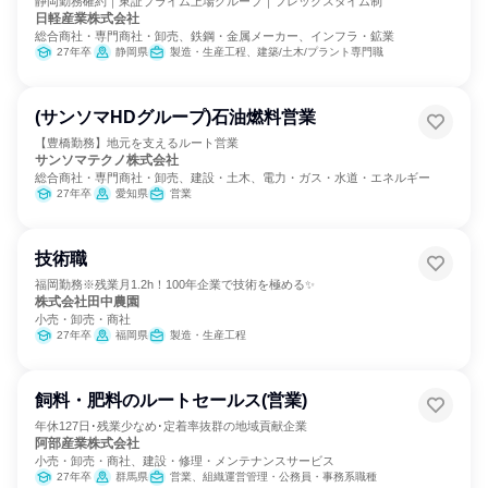
静岡勤務確約｜東証プライム上場グループ｜フレックスタイム制
日軽産業株式会社
総合商社・専門商社・卸売、鉄鋼・金属メーカー、インフラ・鉱業
27年卒
静岡県
製造・生産工程、建築/土木/プラント専門職
(サンソマHDグループ)石油燃料営業
【豊橋勤務】地元を支えるルート営業
サンソマテクノ株式会社
総合商社・専門商社・卸売、建設・土木、電力・ガス・水道・エネルギー
27年卒
愛知県
営業
技術職
福岡勤務※残業月1.2h！100年企業で技術を極める✨
株式会社田中農園
小売・卸売・商社
27年卒
福岡県
製造・生産工程
飼料・肥料のルートセールス(営業)
年休127日･残業少なめ･定着率抜群の地域貢献企業
阿部産業株式会社
小売・卸売・商社、建設・修理・メンテナンスサービス
27年卒
群馬県
営業、組織運営管理・公務員・事務系職種