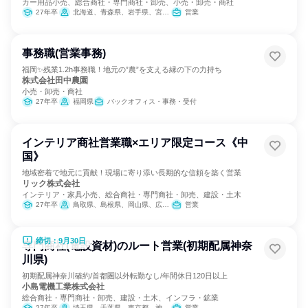
カー用品小売、総合商社・専門商社・卸売、小売・卸売・商社
27年卒
北海道、青森県、岩手県、宮城県、茨城県、栃木県、群馬県、埼玉県、東京都、新潟県、石川県、長野県、静岡県、愛知県、大阪府、広島県、香川県、福岡県、熊本県、鹿児島県、沖縄県
営業
事務職(営業事務)
福岡✨残業1.2h事務職！地元の”農”を支える縁の下の力持ち
株式会社田中農園
小売・卸売・商社
27年卒
福岡県
バックオフィス・事務・受付
インテリア商社営業職×エリア限定コース《中
国》
地域密着で地元に貢献！現場に寄り添い長期的な信頼を築く営業
リック株式会社
インテリア・家具小売、総合商社・専門商社・卸売、建設・土木
27年卒
鳥取県、島根県、岡山県、広島県、山口県
営業
締切：9月30日
専門商社(電設資材)のルート営業(初期配属神奈
川県)
初期配属神奈川確約/首都圏以外転勤なし/年間休日120日以上
小島電機工業株式会社
総合商社・専門商社・卸売、建設・土木、インフラ・鉱業
27年卒
埼玉県、千葉県、東京都、神奈川県
営業