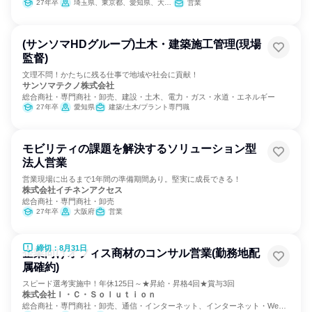
27年卒
埼玉県、東京都、愛知県、大阪府、広島県、福岡県
営業
(サンソマHDグループ)土木・建築施工管理(現場
監督)
文理不問！かたちに残る仕事で地域や社会に貢献！
サンソマテクノ株式会社
総合商社・専門商社・卸売、建設・土木、電力・ガス・水道・エネルギー
27年卒
愛知県
建築/土木/プラント専門職
モビリティの課題を解決するソリューション型
法人営業
営業現場に出るまで1年間の準備期間あり。堅実に成長できる！
株式会社イチネンアクセス
総合商社・専門商社・卸売
27年卒
大阪府
営業
締切：8月31日
企業向けオフィス商材のコンサル営業(勤務地配
属確約)
スピード選考実施中！年休125日～★昇給・昇格4回★賞与3回
株式会社Ｉ・Ｃ・Ｓｏｌｕｔｉｏｎ
総合商社・専門商社・卸売、通信・インターネット、インターネット・Web