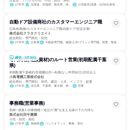
百貨店・アパレル小売、小売・卸売・商社
27年卒
北海道、宮城県、栃木県、埼玉県、千葉県、東京都、神奈川県、愛知県、京都府、大阪府、兵庫県、福岡県、沖縄県
小売販売/流通、SCM/生産管理/購買/物流、営業
自動ドア設備商社のカスタマーエンジニア職
広島/転勤無/カスタマーエンジニア職/自動ドア/安定企業/
株式会社クラタクリエイト
総合商社・専門商社・卸売
27年卒
広島県
不動産専門職、建築/土木/プラント専門職、営業、製造・生産工程
締切：9月30日
専門商社(電設資材)のルート営業(初期配属千葉
県)
初期配属千葉確約/首都圏以外へ転勤なし/年間休日120日以上
小島電機工業株式会社
総合商社・専門商社・卸売、建設・土木、インフラ・鉱業
27年卒
埼玉県、千葉県、東京都、神奈川県
営業
事務職(営業事務)
長崎✨残業1.2h事務職！地元の”農”を支える縁の下の力持ち
株式会社田中農園
小売・卸売・商社
27年卒
長崎県
バックオフィス・事務・受付