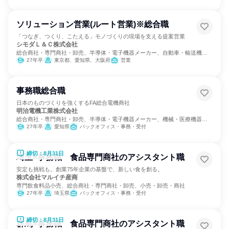
ソリューション営業(ルート営業)※総合職
「つなぎ、つくり、こたえる」モノづくりの現場を支える提案営業
シモダＬ＆Ｃ株式会社
総合商社・専門商社・卸売、半導体・電子機器メーカー、自動車・輸送機器
メーカー
27年卒
東京都、愛知県、大阪府
営業
事務職総合職
日本のものづくりを強くするFA総合電機商社
明治電機工業株式会社
総合商社・専門商社・卸売、半導体・電子機器メーカー、機械・医療機器メ
ーカー
27年卒
愛知県
バックオフィス・事務・受付
締切：8月31日
埼玉×事務職 食品専門商社のアシスタント職
安定も挑戦も。創業75年企業の基盤で、新しい食を創る。
株式会社マルイチ産商
専門飲食料品小売、総合商社・専門商社・卸売、小売・卸売・商社
27年卒
埼玉県
バックオフィス・事務・受付
締切：8月31日
群馬×事務職 食品専門商社のアシスタント職