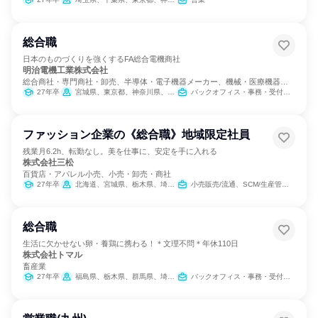
総合職
日本のものづくりを強くするFA総合電機商社
明治電機工業株式会社
総合商社・専門商社・卸売、半導体・電子機器メーカー、機械・医療機器メ
ーカー
27年卒
宮城県、東京都、神奈川県、愛知県、三重県、大阪府、福岡県
バックオフィス・事務・受付、営業、SCM/生産管理/購買/物流、製造・生産工程、IT
ファッション企業の《総合職》地域限定社員
残業月6.2h、転勤なし。美を仕事に、安定を手に入れる
株式会社三松
百貨店・アパレル小売、小売・卸売・商社
27年卒
北海道、宮城県、栃木県、埼玉県、千葉県、東京都、神奈川県、愛知県、京都府、大阪府、兵庫県、福岡県、沖縄県
小売販売/流通、SCM/生産管理/購買/物流、営業
総合職
生活に欠かせない卵・養鶏に携わる！＊文理不問＊年休110日
株式会社トマル
畜産業
27年卒
福島県、栃木県、群馬県、埼玉県
バックオフィス・事務・受付、営業、製造・生産工程、商品企画、SCM/生産管理/購買/物流、総務、農林水産鉱業職種