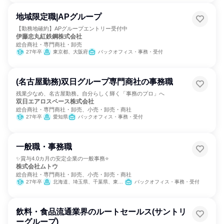
地域限定職|APグループ
【勤務地確約】APグループエントリー受付中
伊藤忠丸紅鉄鋼株式会社
総合商社・専門商社・卸売
27年卒
東京都、大阪府
バックオフィス・事務・受付
(名古屋勤務)双日グループ専門商社の事務職
残業少なめ、名古屋勤務。自分らしく輝く「事務のプロ」へ
双日エアロスペース株式会社
総合商社・専門商社・卸売、小売・卸売・商社
27年卒
愛知県
バックオフィス・事務・受付
一般職・事務職
✨賞与4.0カ月の安定企業の一般事務⭐
株式会社ムトウ
総合商社・専門商社・卸売、小売・卸売・商社
27年卒
北海道、埼玉県、千葉県、東京都、神奈川県、大阪府、福岡県
バックオフィス・事務・受付
飲料・食品流通業界のルートセールス(サントリ
ーグループ)