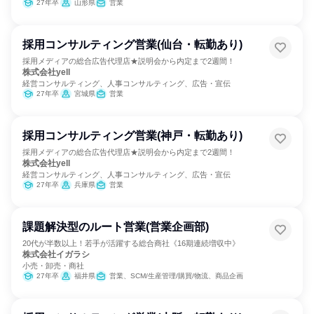
27年卒
山形県
営業
採用コンサルティング営業(仙台・転勤あり)
採用メディアの総合広告代理店★説明会から内定まで2週間！
株式会社yell
経営コンサルティング、人事コンサルティング、広告・宣伝
27年卒
宮城県
営業
採用コンサルティング営業(神戸・転勤あり)
採用メディアの総合広告代理店★説明会から内定まで2週間！
株式会社yell
経営コンサルティング、人事コンサルティング、広告・宣伝
27年卒
兵庫県
営業
課題解決型のルート営業(営業企画部)
20代が半数以上！若手が活躍する総合商社《16期連続増収中》
株式会社イガラシ
小売・卸売・商社
27年卒
福井県
営業、SCM/生産管理/購買/物流、商品企画