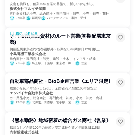
安定も挑戦も。創業75年企業の基盤で、新しい食を創る。
株式会社マルイチ産商
専門飲食料品小売、総合商社・専門商社・卸売、小売・卸売・商社
27年卒
群馬県
バックオフィス・事務・受付
締切：9月30日
専門商社(電設資材)のルート営業(初期配属東京
都)
初期配属東京確約/首都圏以外へ転勤なし/年間休日120日以上
小島電機工業株式会社
総合商社・専門商社・卸売、建設・土木、インフラ・鉱業
27年卒
埼玉県、千葉県、東京都、神奈川県
営業
自動車部品商社・BtoB企画営業《エリア限定》
残業少なめ／年間休日126日／全国拠点／創業100年超安定
エンパイヤ自動車株式会社
カー用品小売、総合商社・専門商社・卸売、小売・卸売・商社
27年卒
北海道、青森県、岩手県、宮城県、茨城県、栃木県、群馬県、埼玉県、東京都、新潟県、石川県、長野県、静岡県、愛知県、大阪府、広島県、香川県、福岡県、熊本県、鹿児島県、沖縄県
営業
《熊本勤務》地域密着の総合ガス商社《営業》
転居なし／創業100年の信頼／安定成長企業／年間休日118日
内村酸素株式会社