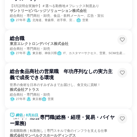
【3月説明会実施中】＃選べる勤務地＃フレックス制度あり
サントリービバレッジソリューション株式会社
総合商社・専門商社・卸売、食品・飲料メーカー、広告・宣伝
27年卒
北海道、青森県、岩手県、宮城県、秋田県、山形県、福島県、茨城県、栃木県、群馬県、埼玉県、千葉県、東京都、神奈川県、新潟県、富山県、石川県、福井県、山梨県、長野県、岐阜県、静岡県、愛知県、三重県、滋賀県、京都府、大阪府、兵庫県、奈良県、和歌山県、岡山県、広島県、山口県、徳島県、香川県、愛媛県、高知県、福岡県、佐賀県、長崎県、熊本県、大分県、宮崎県
営業
総合職
東京エレクトロンデバイス株式会社
総合商社・専門商社・卸売
27年卒
東京都、神奈川県
IT、カスタマーサクセス、営業、SCM/生産管理/購買/物流、経理/税務/財務、人事、総務、法務/知財、広報/IR、製造・生産工程
総合食品商社の営業職 年功序列なしの実力主
義で成長できる環境
世界の食材を日本のすみずみまでお届けし、食文化に貢献！
株式会社アトラス
総合商社・専門商社・卸売
27年卒
東京都
営業
締切：8月31日
〈27卒〉総合専門職(総務・経理・貿易・バイヤ
ー業務)
首都圏勤務｜転勤無し｜専門スキルで食のインフラを支える仕事
株式会社サンベルクスホールディングス