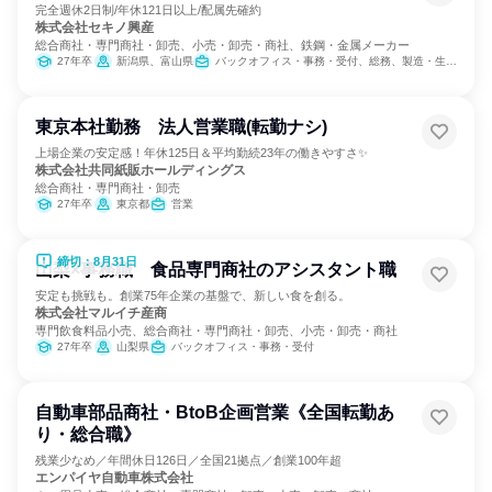
完全週休2日制/年休121日以上/配属先確約
株式会社セキノ興産
総合商社・専門商社・卸売、小売・卸売・商社、鉄鋼・金属メーカー
27年卒
新潟県、富山県
バックオフィス・事務・受付、総務、製造・生産工程
東京本社勤務 法人営業職(転勤ナシ)
上場企業の安定感！年休125日＆平均勤続23年の働きやすさ✨
株式会社共同紙販ホールディングス
総合商社・専門商社・卸売
27年卒
東京都
営業
締切：8月31日
山梨×事務職 食品専門商社のアシスタント職
安定も挑戦も。創業75年企業の基盤で、新しい食を創る。
株式会社マルイチ産商
専門飲食料品小売、総合商社・専門商社・卸売、小売・卸売・商社
27年卒
山梨県
バックオフィス・事務・受付
自動車部品商社・BtoB企画営業《全国転勤あ
り・総合職》
残業少なめ／年間休日126日／全国21拠点／創業100年超
エンパイヤ自動車株式会社