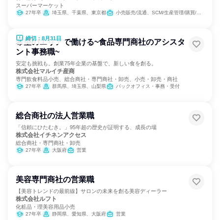
スーパーマーケット
27年卒
埼玉県、千葉県、東京都
小売販売/流通、SCM/生産管理/購買/物流、バックオフィス・事務・受付、総務、経営/事業企画
締切：8月31日
希望のエリアで働ける~食品専門商社のアシスタ
ント事務職~
安定も挑戦も。創業75年企業の基盤で、新しい食を創る。
株式会社マルイチ産商
専門飲食料品小売、総合商社・専門商社・卸売、小売・卸売・商社
27年卒
群馬県、埼玉県、山梨県
バックオフィス・事務・受付
総合商社の法人営業職
「信頼にひたむき。」95年超の歴史が証明する、成長の場
株式会社イチネンアクセス
総合商社・専門商社・卸売
27年卒
大阪府
営業
美容専門商社の営業職
【美容トレンドの最前線】サロンの未来を創る美容ディーラー
株式会社ルフト
化粧品・理美容用品小売
27年卒
静岡県、愛知県、大阪府
営業