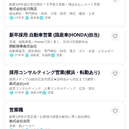
創業100年超の安定商社＊大手取引多数！飛込みなしルート営業
株式会社佐川商店
総合商社・専門商社・卸売、小売・卸売・商社、建設・土木
27年卒
栃木県
営業
新卒採用:自動車営業 (国産車(HONDA)担当)
茨城・福島密着／Hondaで深く長く。月26.5万残業3h台
関彰商事株式会社
自動車販売、総合商社・専門商社・卸売、電力・ガス・水道・エネルギー
27年卒
福島県、茨城県
営業
採用コンサルティング営業(横浜・転勤あり)
採用メディアの総合広告代理店★説明会から内定まで2週間！
株式会社yell
経営コンサルティング、人事コンサルティング、広告・宣伝
27年卒
神奈川県
営業
営業職
創業130年の安定感！お客様の課題を解決に導く総合商社
株式会社吉田
木材・紙メーカー