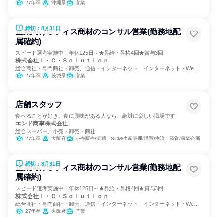
サービス
27年卒
沖縄県
営業
締切：8月31日
企業向けオフィス商材のコンサル営業(勤務地配
属確約)
スピード選考実施中！年休125日～★昇給・昇格4回★賞与3回
株式会社Ｉ・Ｃ・Ｓｏｌｕｔｉｏｎ
総合商社・専門商社・卸売、通信・インターネット、インターネット・Web
サービス
27年卒
茨城県
営業
店舗スタッフ
食べることが好き、食に興味がある人なら、絶対に楽しい職場です
エンド商事株式会社
総合スーパー、小売・卸売・商社
27年卒
大阪府
小売販売/流通、SCM/生産管理/購買/物流、経営/事業企画
締切：8月31日
企業向けオフィス商材のコンサル営業(勤務地配
属確約)
スピード選考実施中！年休125日～★昇給・昇格4回★賞与3回
株式会社Ｉ・Ｃ・Ｓｏｌｕｔｉｏｎ
総合商社・専門商社・卸売、通信・インターネット、インターネット・Web
サービス
27年卒
大阪府
営業