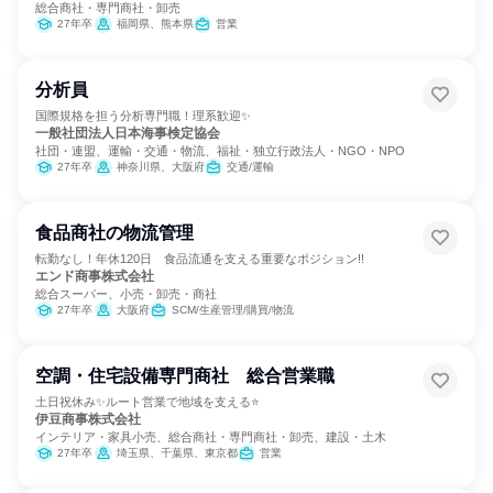
総合商社・専門商社・卸売
27年卒
福岡県、熊本県
営業
分析員
国際規格を担う分析専門職！理系歓迎✨
一般社団法人日本海事検定協会
社団・連盟、運輸・交通・物流、福祉・独立行政法人・NGO・NPO
27年卒
神奈川県、大阪府
交通/運輸
食品商社の物流管理
転勤なし！年休120日 食品流通を支える重要なポジション!!
エンド商事株式会社
総合スーパー、小売・卸売・商社
27年卒
大阪府
SCM/生産管理/購買/物流
空調・住宅設備専門商社 総合営業職
土日祝休み✨ルート営業で地域を支える⭐
伊豆商事株式会社
インテリア・家具小売、総合商社・専門商社・卸売、建設・土木
27年卒
埼玉県、千葉県、東京都
営業