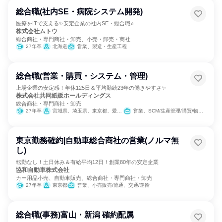
総合職(社内SE・病院システム開発)
医療をITで支える✨安定企業の社内SE・総合職⭐
株式会社ムトウ
総合商社・専門商社・卸売、小売・卸売・商社
27年卒
北海道
営業、製造・生産工程
総合職(営業・購買・システム・管理)
上場企業の安定感！年休125日＆平均勤続23年の働きやすさ✨
株式会社共同紙販ホールディングス
総合商社・専門商社・卸売
27年卒
宮城県、埼玉県、東京都、愛知県、大阪府、鹿児島県
営業、SCM/生産管理/購買/物流、経理/税務/財務、総務、IT、組織運営管理・公務員・事務系職種、経営/事業企画
東京勤務確約|自動車総合商社の営業(ノルマ無
し)
転勤なし！土日休み＆有給平均12日！創業80年の安定企業
協和自動車株式会社
カー用品小売、自動車販売、総合商社・専門商社・卸売
27年卒
東京都
営業、小売販売/流通、交通/運輸
総合職(事務)富山・新潟 確約配属