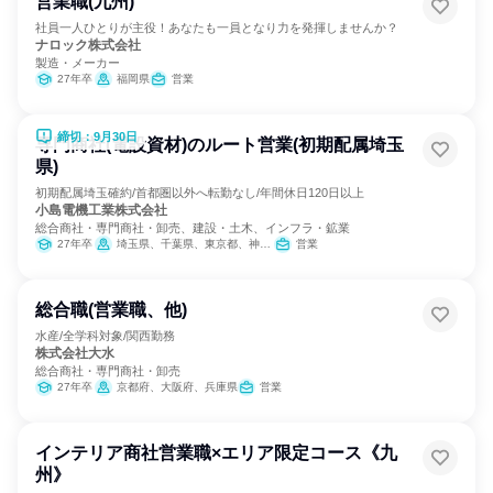
営業職(九州)
社員一人ひとりが主役！あなたも一員となり力を発揮しませんか？
ナロック株式会社
製造・メーカー
27年卒
福岡県
営業
締切：9月30日
専門商社(電設資材)のルート営業(初期配属埼玉
県)
初期配属埼玉確約/首都圏以外へ転勤なし/年間休日120日以上
小島電機工業株式会社
総合商社・専門商社・卸売、建設・土木、インフラ・鉱業
27年卒
埼玉県、千葉県、東京都、神奈川県
営業
総合職(営業職、他)
水産/全学科対象/関西勤務
株式会社大水
総合商社・専門商社・卸売
27年卒
京都府、大阪府、兵庫県
営業
インテリア商社営業職×エリア限定コース《九
州》