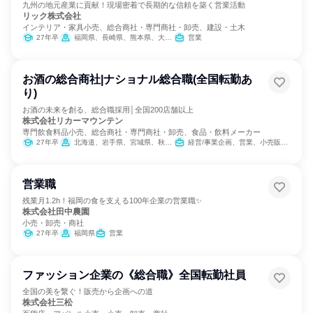
九州の地元産業に貢献！現場密着で長期的な信頼を築く営業活動
リック株式会社
インテリア・家具小売、総合商社・専門商社・卸売、建設・土木
27年卒
福岡県、長崎県、熊本県、大分県、宮崎県、鹿児島県
営業
お酒の総合商社|ナショナル総合職(全国転勤あ
り)
お酒の未来を創る、総合職採用│全国200店舗以上
株式会社リカーマウンテン
専門飲食料品小売、総合商社・専門商社・卸売、食品・飲料メーカー
27年卒
北海道、岩手県、宮城県、秋田県、茨城県、埼玉県、千葉県、東京都、神奈川県、新潟県、富山県、石川県、岐阜県、静岡県、愛知県、三重県、滋賀県、京都府、大阪府、兵庫県、広島県、徳島県、愛媛県、高知県、福岡県、佐賀県、長崎県、熊本県、大分県、宮崎県、沖縄県
経営/事業企画、営業、小売販売/流通、SCM/生産管理/購買/物流、交通/運輸、商品企画、マーケティング・広告・宣伝
営業職
残業月1.2h！福岡の食を支える100年企業の営業職✨
株式会社田中農園
小売・卸売・商社
27年卒
福岡県
営業
ファッション企業の《総合職》全国転勤社員
全国の美を繋ぐ！販売から企画への道
株式会社三松