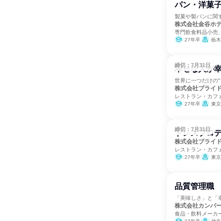
パン・洋菓
製菓や製パンに関
株式会社金谷ホ
専門飲食料品小売
27年卒
栃木
締切：7月31日
幸せな人が
世界に一つだけの
株式会社ブライ
レストラン・カフ
27年卒
東京
締切：7月31日
ドレスプロ
株式会社ブライ
レストラン・カフ
27年卒
東京
品質管理職
「美味しさ」と「
株式会社カンパ
食品・飲料メーカ