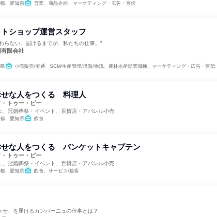
都、愛知県
営業、商品企画、マーケティング・広告・宣伝
ットショップ運営スタッフ
終わらない。届けるまでが、私たちの仕事。”
園有限会社
県
小売販売/流通、SCM/生産管理/購買/物流、農林水産鉱業職種、マーケティング・広告・宣伝
幸せな人をつくる 料理人
ド・トゥー・ビー
ェ、冠婚葬祭・イベント、百貨店・アパレル小売
都、愛知県
飲食
幸せな人をつくる バンケットキャプテン
ド・トゥー・ビー
ェ、冠婚葬祭・イベント、百貨店・アパレル小売
都、愛知県
飲食、サービス/接客
幸せ」を届けるカンパーニュの仕事とは？