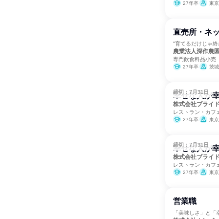
27年卒
東京
直売所・ネ
“育てるだけじゃ
農業法人深作農
専門飲食料品小売
27年卒
茨城
締切：7月31日
幸せな人が
株式会社ブライ
レストラン・カフ
27年卒
東京
締切：7月31日
幸せな人が
株式会社ブライ
レストラン・カフ
27年卒
東京
営業職
「美味しさ」と「