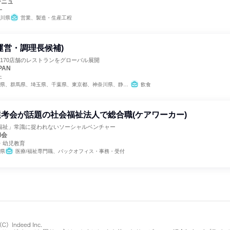
ーニュ
ー
川県
営業、製造・生産工程
運営・調理長候補)
170店舗のレストランをグローバル展開
PAN
ェ
群馬県、埼玉県、千葉県、東京都、神奈川県、静岡県、愛知県、三重県、京都府、大阪府、兵庫県、奈良県、高知県、福岡県
飲食
考会が話題の社会福祉法人で総合職(ケアワーカー)
福祉」常識に捉われないソーシャルベンチャー
和会
・幼児教育
県
医療/福祉専門職、バックオフィス・事務・受付