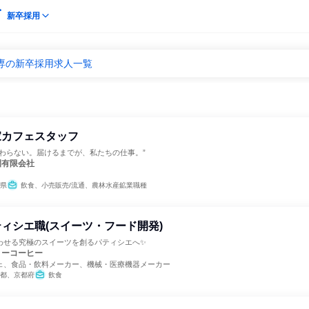
新卒採用
専の新卒採用求人一覧
家カフェスタッフ
終わらない。届けるまでが、私たちの仕事。”
園有限会社
県
飲食、小売販売/流通、農林水産鉱業職種
ィシエ職(スイーツ・フード開発)
わせる究極のスイーツを創るパティシエへ✨
リーコーヒー
ェ、食品・飲料メーカー、機械・医療機器メーカー
都、京都府
飲食