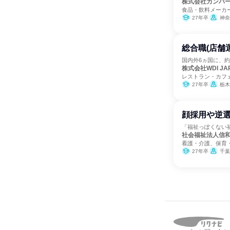
株式会社カンパ
食品・飲料メーカ
27年卒
神奈
総合職(店舗
国内外6ヵ国に、約
株式会社WDI JA
レストラン・カフ
27年卒
栃木県、
顔採用や逆選
「福祉っぽくない
社会福祉法人信
看護・介護、保育
27年卒
千葉