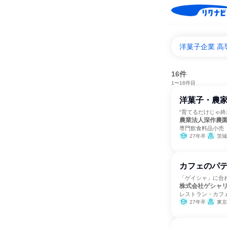
洋菓子企業 高
16件
1〜16件目
洋菓子・農
“育てるだけじゃ
農業法人深作農
専門飲食料品小売
27年卒
茨城
カフェのパテ
「ゲイシャ」に合
株式会社ゲシャ
レストラン・カフ
27年卒
東京