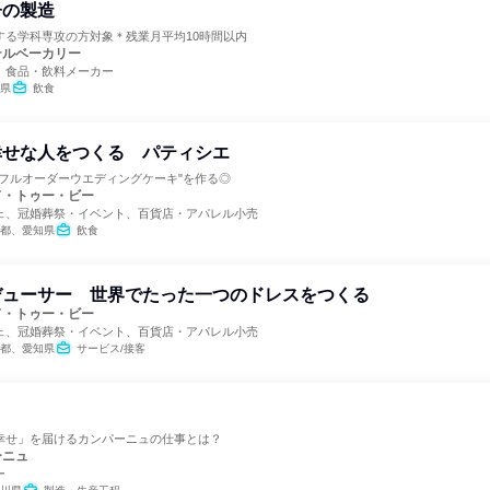
子の製造
する学科専攻の方対象＊残業月平均10時間以内
テルベーカリー
、食品・飲料メーカー
県
飲食
幸せな人をつくる パティシエ
"フルオーダーウエディングケーキ"を作る◎
ド・トゥー・ビー
ェ、冠婚葬祭・イベント、百貨店・アパレル小売
都、愛知県
飲食
デューサー 世界でたった一つのドレスをつくる
ド・トゥー・ビー
ェ、冠婚葬祭・イベント、百貨店・アパレル小売
都、愛知県
サービス/接客
幸せ」を届けるカンパーニュの仕事とは？
ーニュ
ー