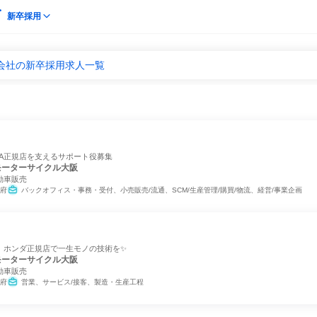
新卒採用
掃会社の新卒採用求人一覧
DA正規店を支えるサポート役募集
モーターサイクル大阪
動車販売
府
バックオフィス・事務・受付、小売販売/流通、SCM/生産管理/購買/物流、経営/事業企画
。ホンダ正規店で一生モノの技術を✨
モーターサイクル大阪
動車販売
府
営業、サービス/接客、製造・生産工程