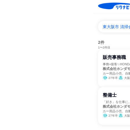
東大阪市 清
2件
1〜2件目
販売事務職
事務×接客✨HON
株式会社ホンダ
カー用品小売、自
27年卒
大阪
整備士
「好き」を仕事に
株式会社ホンダ
カー用品小売、自
27年卒
大阪