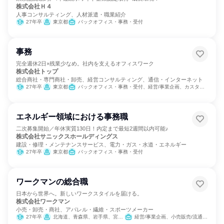
株式会社Ｈ４
人事コンサルティング、人材派遣・職業紹介
27年卒
東京都
バックオフィス・事務・受付
事務
完全週休2日×残業少なめ。社内を支えるオフィスワーク
株式会社トップ
総合商社・専門商社・卸売、経営コンサルティング、通信・インターネット
27年卒
東京都
バックオフィス・事務・受付、経営/事業企画、カスタマーサポート/コールセンター
エネルギー領域における事務職
二次募集開始／年休実質130日！内定まで最短2週間以内可能♪
株式会社サニックスホールディングス
建設・修理・メンテナンスサービス、電力・ガス・水道・エネルギー
27年卒
東京都
バックオフィス・事務・受付
ワークマンの総合職
日本から世界へ。新しいワークスタイルを届ける。
株式会社ワークマン
小売・卸売・商社、アパレル・繊維・スポーツメーカー
27年卒
北海道、青森県、岩手県、宮城県、秋田県、山形県、福島県、茨城県、栃木県、群馬県、埼玉県、千葉県、東京都、神奈川県、新潟県、富山県、石川県、福井県、山梨県、長野県、岐阜県、静岡県、愛知県、三重県、滋賀県、京都府、大阪府、兵庫県、奈良県、和歌山県、鳥取県、島根県、岡山県、広島県、山口県、徳島県、香川県、愛媛県、高知県、福岡県、佐賀県、長崎県、熊本県、大分県、宮崎県、鹿児島県、沖縄県
経営/事業企画、小売販売/流通、人事、広報/IR、商品企画、マーケティング・広告・宣伝