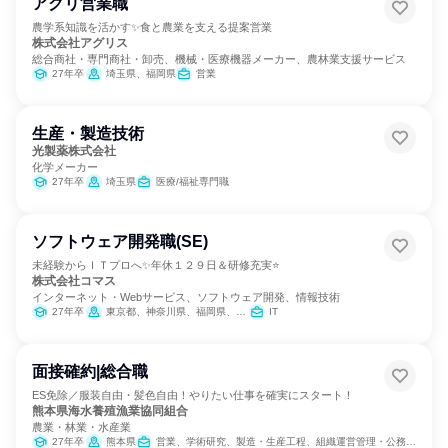
アグリ営業職
農学系知識を活かす✨食と農業を支える提案営業
株式会社アグリス
総合商社・専門商社・卸売、機械・医療機器メーカー、農林業支援サービス
27年卒
埼玉県、福岡県
営業
生産・製造技術
光製薬株式会社
化学メーカー
27年卒
埼玉県
医療/福祉専門職
ソフトウェア開発職(SE)
未経験からＩＴプロへ✨年休１２９日＆研修充実⭐
株式会社コマス
インターネット・Webサービス、ソフトウェア開発、情報技術
27年卒
東京都、神奈川県、福岡県、沖縄県
IT
面接確約|総合職
ES免除／服装自由・髪色自由！やりたい仕事を確実にスタート！
熊本県海水養殖漁業協同組合
農業・林業・水産業
27年卒
熊本県
営業、学術研究、製造・生産工程、組織運営管理・公務員・事務系職種