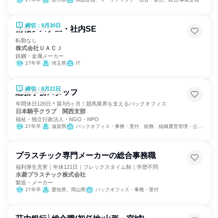
締切：9月30日
情報システム・社内SE
転勤なし
株式会社ＵＡＣＪ
鉄鋼・金属メーカー
27年卒
埼玉県
IT
締切：8月21日
総務事務スタッフ
年間休日126日＊賞与5ヶ月！競馬業界を支えるバックオフィス
日本騎手クラブ 関西支部
福祉・独立行政法人・NGO・NPO
27年卒
滋賀県
バックオフィス・事務・受付、総務、組織運営管理・公務員・事務系職種
プラスチック専門メーカーの総合事務職
福利厚生充実｜年休121日｜フレックスタイム制｜学歴不問
水菱プラスチック株式会社
製造・メーカー
27年卒
愛知県、岡山県
バックオフィス・事務・受付