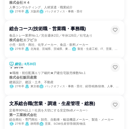
株式会社Ｈ４
人事コンサルティング、人材派遣・職業紹介
27年卒
大阪府
バックオフィス・事務・受付
総合コース(技術職・営業職・事務職)
食品トレー業界No.1／完全週休2日／年休126日／社宅あり
株式会社エフピコ
小売・卸売・商社、化学メーカー、食品・飲料メーカー
27年卒
北海道、宮城県、茨城県、東京都、岐阜県、愛知県、大阪府、広島県、福岡県
製造・生産工程、IT、営業、バックオフィス・事務・受付、SCM/生産管理/購買/物流、建築/土木/プラント専門職、学術研究
締切：8月20日
事務職
★職種・初任配属エリア確約★戸建住宅販売棟数No.1
株式会社飯田産業
建築設計、建設・土木、不動産
27年卒
東京都
バックオフィス・事務・受付、経理/税務/財務、人事、総務
文系総合職(営業・調達・生産管理・総務)
定着率90%以上！社員を大切にする安定BtoBメーカー✨
第一工業株式会社
総合商社・専門商社・卸売、自動車・輸送機器メーカー、製造・メーカー
27年卒
静岡県
営業、SCM/生産管理/購買/物流