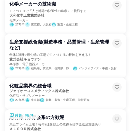
化学メーカーの技術職
モノづくりで「人と地球の快適性の追求」に挑戦する！
大和化学工業株式会社
化学メーカー
27年卒
東京都、大阪府
製造・生産工程
生産支援総合職(製造事務・品質管理・生産管理
など)
年休125日✨最先端の工場でモノづくりの根幹を支える！
株式会社キョウデン
半導体・電子機器メーカー
27年卒
福島県、茨城県、長野県、静岡県、大阪府
バックオフィス・事務・受付、SCM/生産管理/購買/物流、IT
化粧品業界の総合職
ジェイオーコスメティックス株式会社
化粧品・サプリメーカー
27年卒
東京都
営業、製造・生産工程、学術研究
締切：8月31日
総合職 | 体育会系の方歓迎
東証プライム上場！毎年9連休以上の取得＆奨学金返済支援あり
ＡＬＳＯＫ株式会社