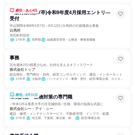
締切：あと4日
一般行政職(27卒)令和9年度4月採用エントリ―
受付
申込期間令和8年5月7日～8月12日│白馬村の行政職員を募集
白馬村
市区町村役所
27年卒
長野県
組織運営管理・公務員・事務系職種
事務
完全週休2日×残業少なめ。社内を支えるオフィスワーク
株式会社トップ
総合商社・専門商社・卸売、経営コンサルティング、通信・インターネット
27年卒
大阪府
バックオフィス・事務・受付、経営/事業企画、カスタマーサポート/コールセンター
締切：8月31日
環境調査・生物対策の専門職
✅年休125＆業界大手の住宅補助有✅生物、環境の知識を武器に
株式会社シー・アイ・シー
建設・修理・メンテナンスサービス、不動産管理、インフラ・鉱業
27年卒
埼玉県、千葉県、東京都、神奈川県、京都府、大阪府、兵庫県、奈良県、福岡県
経営/事業企画