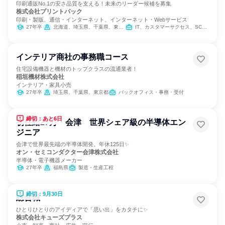
印刷通販No.1の安さ品質を支える！未来のリーダー候補を募集
株式会社プリントパック
印刷・製版、通信・インターネット、インターネット・Webサービス
27年卒
北海道、埼玉県、千葉県、東京都、京都府、福岡県
IT、カスタマーサクセス、SCM/生産管理/購買/物流、製造・生産工程、建築/土木/プラント専門職、クリエイティブ/デザイン職、出版/メディア/芸能/エンタメ専門職、カスタマーサポート/コールセンター
インテリア商社の事務職コース
住宅設備機器と機材のトップクラスの流通業者！
稲垣機材株式会社
インテリア・家具小売
27年卒
埼玉県、千葉県、東京都
バックオフィス・事務・受付
締切：あと6日
初任給27万・会津 世界シェア級の半導体エン
ジニア
会津で世界最先端の半導体開発。年休125日✨
オン・セミコンダクター会津株式会社
半導体・電子機器メーカー
27年卒
福島県
製造・生産工程
締切：9月30日
総合職
ひとりひとりのアイディアで「思い出」をカタチに✨
株式会社キューズプラス