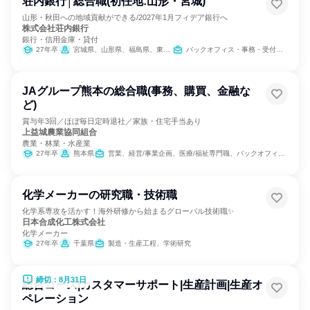
荘内銀行│総合職(初任地:山形・宮城)
山形・秋田への地域貢献ができる/2027年1月フィデア銀行へ
株式会社荘内銀行
銀行・信用金庫・貸付
27年卒
宮城県、山形県、福島県、東京都
バックオフィス・事務・受付、IT、営業、経営/事業企画、金融専門職、経理/税務/財務、人事、総務、法務/知財、広報/IR
JAグループ熊本の総合職(事務、購買、金融な
ど)
賞与年3回／ほぼ毎日定時退社／家族・住宅手当あり
上益城農業協同組合
農業・林業・水産業
27年卒
熊本県
営業、経営/事業企画、医療/福祉専門職、バックオフィス・事務・受付、SCM/生産管理/購買/物流、組織運営管理・公務員・事務系職種、農林水産鉱業職種
化学メーカーの研究職・技術職
化学系専攻を活かす！海外研修から始まるグローバル技術職✨
日本合成化工株式会社
化学メーカー
27年卒
千葉県
製造・生産工程、学術研究
締切：8月31日
総合コース|カスタマーサポート|生産計画|生産オ
ペレーション