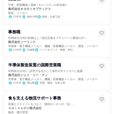
宇宙・医療機器に貢献！0.1ミクロンの匠技術⭐
株式会社オカモトオプティクス
製造・メーカー
27年卒
神奈川県
製造・生産工程
事務職
年間休日129日×転勤なし✨地元定着＆プライベート重視の方へ
株式会社ソーリンク
半導体・電子機器メーカー、機械・医療機器メーカー、製造・メーカー
27年卒
宮城県
バックオフィス・事務・受付
半導体製造装置の国際営業職
年間休日123日！語学力を生かして海外大手メーカーに提案
株式会社ジェイ・イー・ティ
半導体・電子機器メーカー、機械・医療機器メーカー、製造・メーカー
27年卒
岡山県
営業、製造・生産工程
食を支える物流サポート事務
現場とドライバーをつなぐ、物流センターの「顔」。
Ｕｍｉｏｓロジ株式会社
物流・運行管理