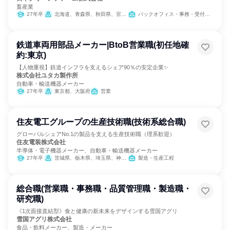
畜産業
27年卒
北海道、青森県、秋田県、宮崎県、鹿児島県
バックオフィス・事務・受付、農林水産鉱業職種
鉄道車両用部品メーカー|BtoB営業職(初任地確
約:東京)
【人物重視】鉄道インフラを支えるシェア90％の安定企業✨
株式会社ユタカ製作所
自動車・輸送機器メーカー
27年卒
東京都、大阪府
営業
住友電工グループの生産技術職(技術系総合職)
グローバルシェアNo.1の製品を支える生産技術職（理系歓迎）
住友電装株式会社
半導体・電子機器メーカー、自動車・輸送機器メーカー
27年卒
茨城県、栃木県、埼玉県、神奈川県、静岡県、愛知県、三重県、大阪府、広島県、福岡県、大分県
製造・生産工程
総合職(営業職・事務職・品質管理職・製造職・
研究職)
《1次面接直結型》食と健康の新未来をデザインする雪国アグリ
雪国アグリ株式会社
食品・飲料メーカー、製造・メーカー