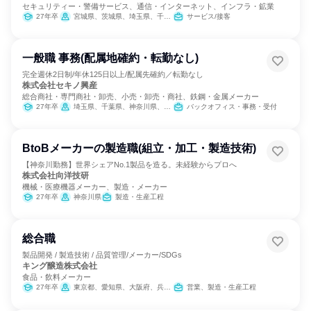
セキュリティー・警備サービス、通信・インターネット、インフラ・鉱業
27年卒
宮城県、茨城県、埼玉県、千葉県、東京都、神奈川県、山梨県、長野県、静岡県、愛知県、滋賀県、京都府、大阪府、兵庫県、奈良県、和歌山県、岡山県、山口県、徳島県、香川県、高知県、福岡県、熊本県、大分県
サービス/接客
一般職 事務(配属地確約・転勤なし)
完全週休2日制/年休125日以上/配属先確約／転勤なし
株式会社セキノ興産
総合商社・専門商社・卸売、小売・卸売・商社、鉄鋼・金属メーカー
27年卒
埼玉県、千葉県、神奈川県、新潟県、富山県、山梨県、愛知県、滋賀県
バックオフィス・事務・受付
BtoBメーカーの製造職(組立・加工・製造技術)
【神奈川勤務】世界シェアNo.1製品を造る。未経験からプロへ
株式会社向洋技研
機械・医療機器メーカー、製造・メーカー
27年卒
神奈川県
製造・生産工程
総合職
製品開発 / 製造技術 / 品質管理/メーカー/SDGs
キング醸造株式会社
食品・飲料メーカー
27年卒
東京都、愛知県、大阪府、兵庫県
営業、製造・生産工程