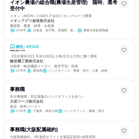
イオン農場の総合職(農場生産管理) 随時、選考
受付中
イオン（AEON）の100％子会社/イオングループ/農業
イオンアグリ創造株式会社
農耕業、農業・林業・水産業
27年卒
北海道、岩手県、茨城県、栃木県、埼玉県、千葉県、石川県、福井県、山梨県、三重県、兵庫県、島根県、広島県、徳島県、大分県
農林水産鉱業職種
締切：8月31日
総務職
【完全週休2日】年休120日以上/私生活も大切に働く環境
輸送機工業株式会社
自動車・輸送機器メーカー、航空宇宙・防衛
27年卒
愛知県
バックオフィス・事務・受付、人事、総務
事務職
本社事務職：安定基盤のバックオフィスを担う✨
大栄フーズ株式会社
食品・飲料メーカー
27年卒
千葉県、神奈川県
バックオフィス・事務・受付
事務職(大阪配属確約)
大阪勤務確約。4年連続ホワイト企業認定取得×成長環境