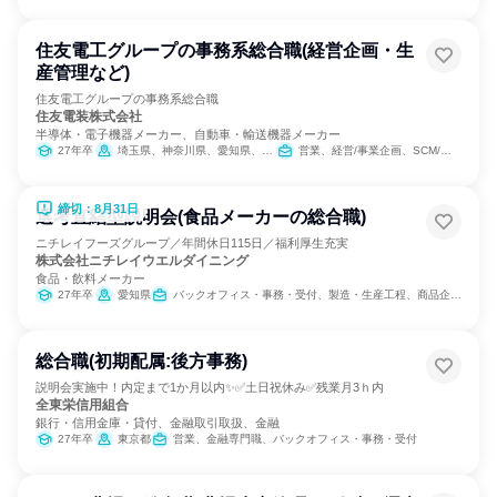
住友電工グループの事務系総合職(経営企画・生
産管理など)
住友電工グループの事務系総合職
住友電装株式会社
半導体・電子機器メーカー、自動車・輸送機器メーカー
27年卒
埼玉県、神奈川県、愛知県、三重県
営業、経営/事業企画、SCM/生産管理/購買/物流、経理/税務/財務、人事、総務、法務/知財
締切：8月31日
選考直結型説明会(食品メーカーの総合職)
ニチレイフーズグループ／年間休日115日／福利厚生充実
株式会社ニチレイウエルダイニング
食品・飲料メーカー
27年卒
愛知県
バックオフィス・事務・受付、製造・生産工程、商品企画、経理/税務/財務、人事、総務、法務/知財、建築/土木/プラント専門職
総合職(初期配属:後方事務)
説明会実施中！内定まで1か月以内✨✅土日祝休み✅残業月3ｈ内
全東栄信用組合
銀行・信用金庫・貸付、金融取引取扱、金融
27年卒
東京都
営業、金融専門職、バックオフィス・事務・受付