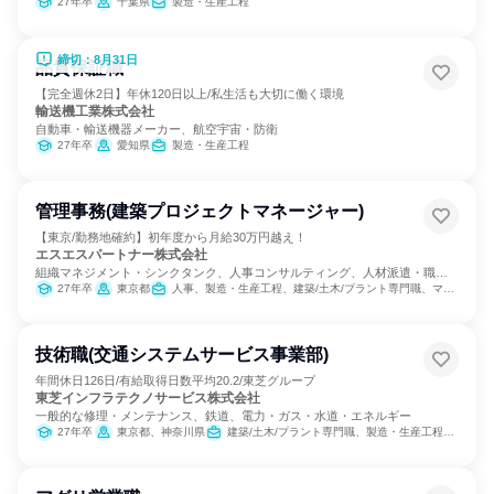
27年卒
千葉県
製造・生産工程
締切：8月31日
品質保証職
【完全週休2日】年休120日以上/私生活も大切に働く環境
輸送機工業株式会社
自動車・輸送機器メーカー、航空宇宙・防衛
27年卒
愛知県
製造・生産工程
管理事務(建築プロジェクトマネージャー)
【東京/勤務地確約】初年度から月給30万円越え！
エスエスパートナー株式会社
組織マネジメント・シンクタンク、人事コンサルティング、人材派遣・職業
紹介
27年卒
東京都
人事、製造・生産工程、建築/土木/プラント専門職、マーケティング・広告・宣伝
技術職(交通システムサービス事業部)
年間休日126日/有給取得日数平均20.2/東芝グループ
東芝インフラテクノサービス株式会社
一般的な修理・メンテナンス、鉄道、電力・ガス・水道・エネルギー
27年卒
東京都、神奈川県
建築/土木/プラント専門職、製造・生産工程、営業