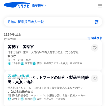
新卒採用
月給の新卒採用求人一覧
1194件以上
関連度順
1〜100件目
警視庁 警察官
日本の首都・東京。人口約1400万人都市の安全・安心を守る。
警視庁
官公庁・行政・警察
27年卒
東京都
警察、組織運営管理・公務員・事務系職種
締切：9月30日
技術職|食品・ペットフードの研究・製品開発|静
岡・東京・海外
世界初の「ちゅ～る」に続け！常識を覆す新商品をあなたの手で
いなば食品株式会社
専門飲食料品小売、ペット・ペット用品小売、食品・飲料メーカー
27年卒
静岡県
製造・生産工程、学術研究