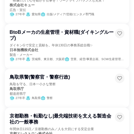
映像の力で心を動かす仕事を！ワークライフバランスも充実！
株式会社キュー
広告・宣伝
27年卒
愛知県
出版/メディア/芸能/エンタメ専門職
BtoBメーカの生産管理・資材職(ダイキングルー
プ)
ダイキンGで安定と貢献を。年休130日の事務系総合職✨
日本無機株式会社
製造・メーカー
27年卒
茨城県、東京都、大阪府
営業、経営/事業企画、SCM/生産管理/購買/物流、人事、総務
鳥取県警(警察官・警察行政)
鳥取を守る、日本一小さな警察
鳥取県庁
都道府県庁
27年卒
鳥取県
警察
京都勤務・転勤なし|最先端技術を支える製造会
社の一般事務
年間休日115日／京都勤務のみ／人を大切にする安定企業
京都エレクトロン株式会社