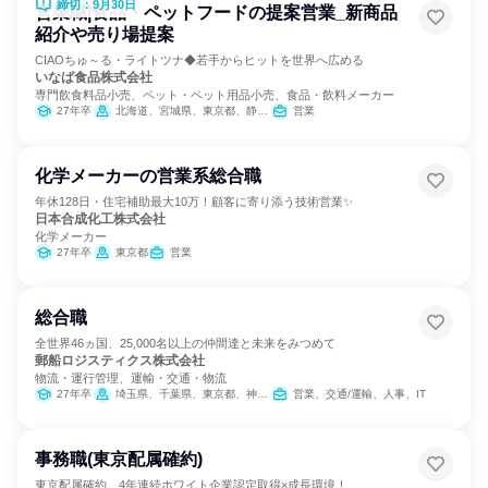
締切：9月30日
営業職|食品・ペットフードの提案営業_新商品
紹介や売り場提案
CIAOちゅ～る・ライトツナ◆若手からヒットを世界へ広める
いなば食品株式会社
専門飲食料品小売、ペット・ペット用品小売、食品・飲料メーカー
27年卒
北海道、宮城県、東京都、静岡県、愛知県、大阪府、広島県、福岡県
営業
化学メーカーの営業系総合職
年休128日・住宅補助最大10万！顧客に寄り添う技術営業✨
日本合成化工株式会社
化学メーカー
27年卒
東京都
営業
総合職
全世界46ヵ国、25,000名以上の仲間達と未来をみつめて
郵船ロジスティクス株式会社
物流・運行管理、運輸・交通・物流
27年卒
埼玉県、千葉県、東京都、神奈川県、静岡県、愛知県、三重県、京都府、大阪府、兵庫県
営業、交通/運輸、人事、IT
事務職(東京配属確約)
東京配属確約。4年連続ホワイト企業認定取得×成長環境！