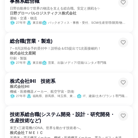
事務系総合職
日野自動車Gで世界の物流を支える総合職。安定と挑戦を✨
日野グローバルロジスティクス株式会社
運輸・交通・物流
27年卒
東京都
バックオフィス・事務・受付、SCM/生産管理/購買/物流、人事、総務
総合職(営業・製造)
7～8月説明会予約受付中！説明会＆ES提出で1次面接確約！
株式会社文星閣
印刷・製版
27年卒
東京都
営業、出版/メディア/芸能/エンタメ専門職
株式会社IHI 技術系
株式会社IHI
機械・医療機器メーカー、航空宇宙・防衛
27年卒
福島県、群馬県、埼玉県、東京都、神奈川県、兵庫県、広島県
IT、建築/土木/プラント専門職、製造・生産工程
技術系総合職(システム開発・設計・研究開発・
生産技術など)
東芝×三菱電機のDNA。世界を動かす技術者へ。
株式会社ＴＭＥＩＣ
半導体・電子機器メーカー、機械・医療機器メーカー、電力・ガス・水道・