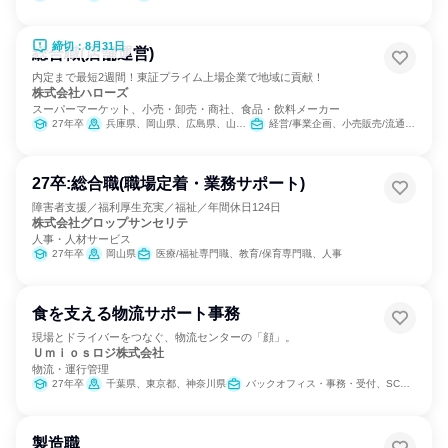
締切：8月31日
総合職(店舗運営)
内定まで最短2週間！東証プライム上場企業で地域に貢献！
株式会社ハローズ
スーパーマーケット、小売・卸売・商社、食品・飲料メーカー
27年卒
兵庫県、岡山県、広島県、山口県、徳島県、香川県、愛媛県
経営/事業企画、小売販売/流通、SCM/生産管理/購買/物流
27卒:総合職(職場定着・業務サポート)
障害者支援／福利厚生充実／福祉／年間休日124日
株式会社グロップサンセリテ
人事・人材サービス
27年卒
岡山県
医療/福祉専門職、教育/保育専門職、人事
食を支える物流サポート事務
現場とドライバーをつなぐ、物流センターの「顔」。
Ｕｍｉｏｓロジ株式会社
物流・運行管理
27年卒
千葉県、東京都、神奈川県
バックオフィス・事務・受付、SCM/生産管理/購買/物流、製造・生産工程
製造職