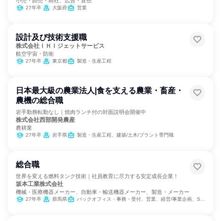
小売・卸売・商社、広告・宣伝
27年卒
大阪府
営業
設計及び技術支援職
株式会社ＩＨＩジェットサービス
航空宇宙・防衛
27年卒
東京都
製造・生産工程
日本最大級の農業法人|食を支える農業・畜産・
農機の総合職
岩手勤務転勤なし｜焼肉ランチ付の対面説明会開催中
株式会社西部開発農産
農耕業
27年卒
岩手県
製造・生産工程、建築/土木/プラント専門職
総合職
世界を変える燃料タンク技術｜社員教育に尽力する安定成長企業！
坂本工業株式会社
機械・医療機器メーカー、自動車・輸送機器メーカー、製造・メーカー
27年卒
群馬県
バックオフィス・事務・受付、営業、経営/事業企画、SCM/生産管理/購買/物流、経理/税務/財務、人事、総務