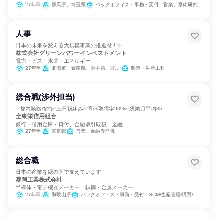
27年卒
群馬県、埼玉県
バックオフィス・事務・受付、営業、学術研究、製造・生産工程
人事
日本の未来を変える大規模事業の推進役！✨
株式会社グリーンパワーインベストメント
電力・ガス・水道・エネルギー
27年卒
北海道、青森県、岩手県、宮城県、千葉県、東京都、福井県、三重県、滋賀県、島根県、高知県、宮崎県、鹿児島県
製造・生産工程
総合職(渉外担当)
✅都内勤務確約✅土日祝休み✅育休取得率90%✅残業月平均3h
全東栄信用組合
銀行・信用金庫・貸付、金融取引取扱、金融
27年卒
東京都
営業、金融専門職
総合職
日本の産業を縁の下で支えています！
菱岡工業株式会社
半導体・電子機器メーカー、鉄鋼・金属メーカー
27年卒
和歌山県
バックオフィス・事務・受付、SCM/生産管理/購買/物流、製造・生産工程