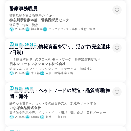
警察事務職員
警察活動を支える事務のプロへ
神奈川県警察本部 警務課採用センター
官公庁・行政・警察
27年卒
神奈川県
バックオフィス・事務・受付、警察
締切：3月31日
総合職|企業の情報資産を守り、活かす(完全週休
2日制)
「情報資産管理」のプロへ/リモートワーク・時差出勤制度あり
日本レコードマネジメント株式会社
組織マネジメント・シンクタンク、ITサービス、情報技術
27年卒
東京都
人事、経営/事業企画
締切：9月30日
生産職|食品・ペットフードの製造・品質管理|静
岡・海外
静岡から世界へ。ちゅ〜るの品質を支え、製造をリードする
いなば食品株式会社
専門飲食料品小売、ペット・ペット用品小売、食品・飲料メーカー
27年卒
静岡県
製造・生産工程