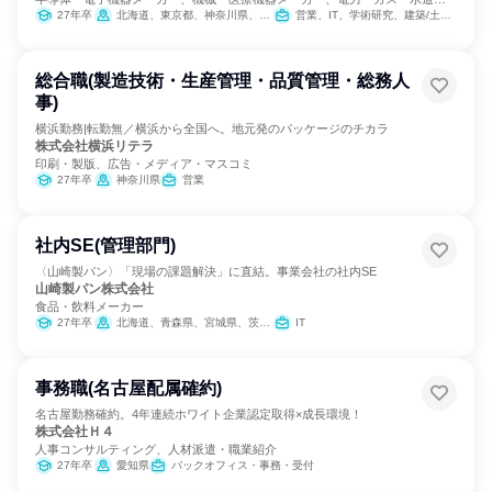
エネルギー
27年卒
北海道、東京都、神奈川県、愛知県、兵庫県、長崎県
営業、IT、学術研究、建築/土木/プラント専門職、製造・生産工程
総合職(製造技術・生産管理・品質管理・総務人
事)
横浜勤務|転勤無／横浜から全国へ。地元発のパッケージのチカラ
株式会社横浜リテラ
印刷・製版、広告・メディア・マスコミ
27年卒
神奈川県
営業
社内SE(管理部門)
〈山崎製パン〉「現場の課題解決」に直結。事業会社の社内SE
山崎製パン株式会社
食品・飲料メーカー
27年卒
北海道、青森県、宮城県、茨城県、群馬県、埼玉県、千葉県、東京都、神奈川県、新潟県、愛知県、京都府、大阪府、兵庫県、岡山県、広島県、福岡県、熊本県
IT
事務職(名古屋配属確約)
名古屋勤務確約。4年連続ホワイト企業認定取得×成長環境！
株式会社Ｈ４
人事コンサルティング、人材派遣・職業紹介
27年卒
愛知県
バックオフィス・事務・受付