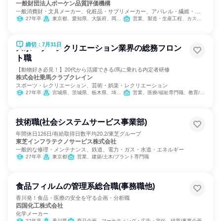
一般財団法人ボーケン品質評価機構
一般消費財・文具メーカー、化粧品・サプリメーカー、アパレル・繊維・ス
ポーツメーカー
27年卒
東京都、愛知県、大阪府、岡山県
営業、製造・生産工程、カスタマーサクセス
締切：7月31日
スポーツ・レクリエーション業界の総務フロン
ト職
【動物好き必見！】20代から活躍できる/馬に乗れる内定者研修
株式会社乗馬クラブクレイン
スポーツ・レクリエーション、芸術・娯楽・レクリエーション
27年卒
宮城県、茨城県、栃木県、埼玉県、千葉県、東京都、神奈川県、石川県、岐阜県、三重県、大阪府、兵庫県、奈良県、岡山県、広島県、山口県、福岡県、大分県
営業、医療/福祉専門職、教育/保育専門職、小売販売/流通、バックオフィス・事務・受付、総務
技術職(社会システムサービス事業部)
年間休日126日/有給取得日数平均20.2/東芝グループ
東芝インフラテクノサービス株式会社
一般的な修理・メンテナンス、鉄道、電力・ガス・水道・エネルギー
27年卒
東京都
営業、建築/土木/プラント専門職
食品フィルムの管理系総合職(事務職他)
香川発！食品・医療の安全を守る企画・分析職
四国化工株式会社
化学メーカー
27年卒
香川県
商品企画、マーケティング・広告・宣伝、経営/事業企画