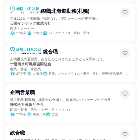
締切：8月21日
メーカーの事務職|北海道勤務(札幌)
年休125日／残業8h／転勤なし／安定メーカーの事務職✨
日栄インテック株式会社
製造・メーカー
27年卒
北海道
バックオフィス・事務・受付
締切：11月30日
JA十勝清水町 総合職
人物重視の夏採用。あなたのこれまでとこれからを聞かせて。
十勝清水町農業協同組合
農業・林業・水産業
27年卒
北海道
営業、バックオフィス・事務・受付、経理/税務/財務、組織運営管理・公務員・事務系職種、農林水産鉱業職種
企画営業職
横浜勤務|転勤無／横浜から全国へ。地元発のパッケージのチカラ
株式会社横浜リテラ
印刷・製版、広告・メディア・マスコミ
27年卒
神奈川県
営業
総合職