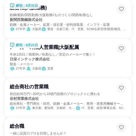
締切：8月31日
総合職(大阪勤務)
鉄鋼/製鉄/関西勤務/大阪勤務//ものづくり/関西/転勤なし
新関西製鐵株式会社
鉄鋼・金属メーカー、鉱業・採石業・砂利採取業、インフラ・鉱業
27年卒
大阪府
製造・生産工程、IT、営業、SCM/生産管理/購買/物流、経理/税務/財務、人事、総務
締切：8月21日
メーカーの法人営業職|大阪配属
年休125日／残業8h／転勤なし／安定のメーカーで働く！
日栄インテック株式会社
製造・メーカー
27年卒
大阪府
営業
総合商社の営業職
初任給36万円✨20代から10億円規模のプロジェクトに携わる
谷村実業株式会社
総合商社・専門商社・卸売、鉄鋼・金属メーカー、商用・産業用機械サービ
ス
27年卒
東京都、愛知県、京都府、大阪府、兵庫県
IT、営業、経営/事業企画、SCM/生産管理/購買/物流、バックオフィス・事務・受付、商品企画、マーケティング・広告・宣伝
総合職
一緒に品質のプロを目指しませんか？