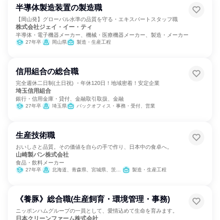
半導体製造装置の製造職
【岡山発】グローバル水準の品質を守る・エキスパートスタッフ職
株式会社ジェイ・イー・ティ
半導体・電子機器メーカー、機械・医療機器メーカー、製造・メーカー
27年卒
岡山県
製造・生産工程
信用組合の総合職
完全週休二日制(土日祝) ・年休120日！地域密着！安定企業
埼玉信用組合
銀行・信用金庫・貸付、金融取引取扱、金融
27年卒
埼玉県
バックオフィス・事務・受付、営業
生産技術職
おいしさと品質。その価値を自らの手で作り、日本中の食卓へ。
山崎製パン株式会社
食品・飲料メーカー
27年卒
北海道、青森県、宮城県、茨城県、群馬県、埼玉県、千葉県、東京都、神奈川県、新潟県、愛知県、京都府、大阪府、兵庫県、岡山県、広島県、福岡県、熊本県
製造・生産工程
《養豚》総合職(生産飼育・環境管理・事務)
ニッポンハムグループの一員として、愛情込めて生命を育みます。
日本クリーンファーム株式会社