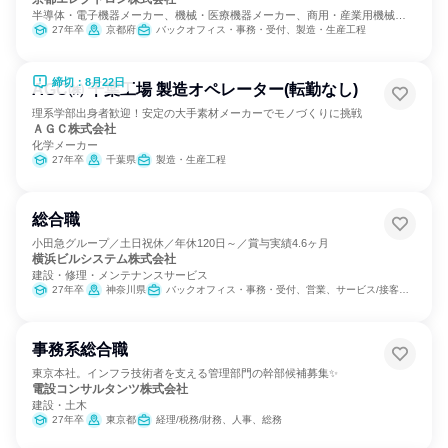
半導体・電子機器メーカー、機械・医療機器メーカー、商用・産業用機械サ
ービス
27年卒
京都府
バックオフィス・事務・受付、製造・生産工程
締切：8月22日
AGC㈱ 千葉工場 製造オペレーター(転勤なし)
理系学部出身者歓迎！安定の大手素材メーカーでモノづくりに挑戦
ＡＧＣ株式会社
化学メーカー
27年卒
千葉県
製造・生産工程
総合職
小田急グループ／土日祝休／年休120日～／賞与実績4.6ヶ月
横浜ビルシステム株式会社
建設・修理・メンテナンスサービス
27年卒
神奈川県
バックオフィス・事務・受付、営業、サービス/接客、人事
事務系総合職
東京本社。インフラ技術者を支える管理部門の幹部候補募集✨
電設コンサルタンツ株式会社
建設・土木
27年卒
東京都
経理/税務/財務、人事、総務