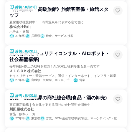
締切：8月23日
《有馬温泉・高級旅館》旅館客室係・旅館スタ
ッフ
夏採用積極受付中！ 有馬温泉を代表する宿で働く
株式会社欽山
ホテル・旅館
27年卒
兵庫県
飲食、サービス/接客
締切：8月31日
法人営業(セキュリティコンサル・AIロボット・
社会基盤構築)
毎年9連休以上の取得を推奨！ALSOKは福利厚生も超一流です
ＡＬＳＯＫ株式会社
セキュリティー・警備サービス、通信・インターネット、インフラ・鉱業
27年卒
宮城県、茨城県、埼玉県、千葉県、東京都、神奈川県、山梨県、長野県、静岡県、愛知県、滋賀県、京都府、大阪府、兵庫県、奈良県、和歌山県、岡山県、山口県、徳島県、香川県、高知県、福岡県、熊本県、大分県
営業
締切：8月31日
飲食・食品業界の商社総合職(食品・酒の卸売)
東京限定勤務｜食文化を支える商社の会社説明会開催中！
川田屋株式会社
食品・飲料メーカー
27年卒
東京都
営業、SCM/生産管理/購買/物流、マーケティング・広告・宣伝