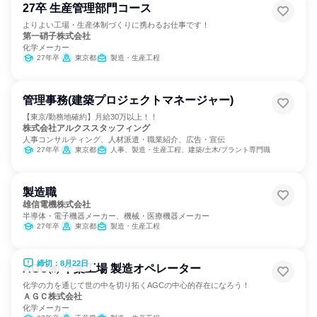
27卒 生産管理部門コース
よりよい工場・生産体制づくりに携わるお仕事です！
第一硝子株式会社
化学メーカー
27年卒
東京都
製造・生産工程
管理事務(建築プロジェクトマネージャー)
【東京/勤務地確約】月給30万以上！！
株式会社アルクススタッフィング
人事コンサルティング、人材派遣・職業紹介、広告・宣伝
27年卒
東京都
人事、製造・生産工程、建築/土木/プラント専門職
製造職
雄信電機株式会社
半導体・電子機器メーカー、機械・医療機器メーカー
27年卒
東京都
製造・生産工程
締切：8月22日
AGC㈱ 千葉工場 製造オペレーター
化学の力を通じて世の中を切り拓くAGCの中心的存在になろう！
ＡＧＣ株式会社
化学メーカー