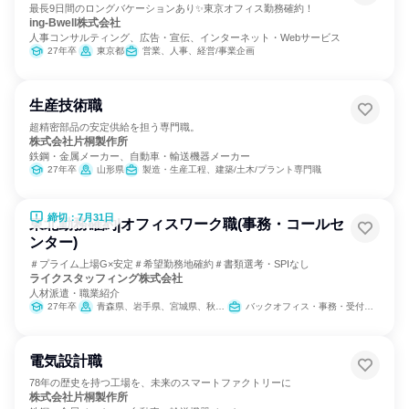
最長9日間のロングバケーションあり✨東京オフィス勤務確約！
ing-Bwell株式会社
人事コンサルティング、広告・宣伝、インターネット・Webサービス
27年卒
東京都
営業、人事、経営/事業企画
生産技術職
超精密部品の安定供給を担う専門職。
株式会社片桐製作所
鉄鋼・金属メーカー、自動車・輸送機器メーカー
27年卒
山形県
製造・生産工程、建築/土木/プラント専門職
締切：7月31日
東北勤務確約|オフィスワーク職(事務・コールセ
ンター)
＃プライム上場G×安定＃希望勤務地確約＃書類選考・SPIなし
ライクスタッフィング株式会社
人材派遣・職業紹介
27年卒
青森県、岩手県、宮城県、秋田県、山形県、福島県
バックオフィス・事務・受付、IT、営業、サービス/接客、小売販売/流通、医療/福祉専門職、SCM/生産管理/購買/物流、人事、広報/IR、建築/土木/プラント専門職、カスタマーサポート/コールセンター
電気設計職
78年の歴史を持つ工場を、未来のスマートファクトリーに
株式会社片桐製作所