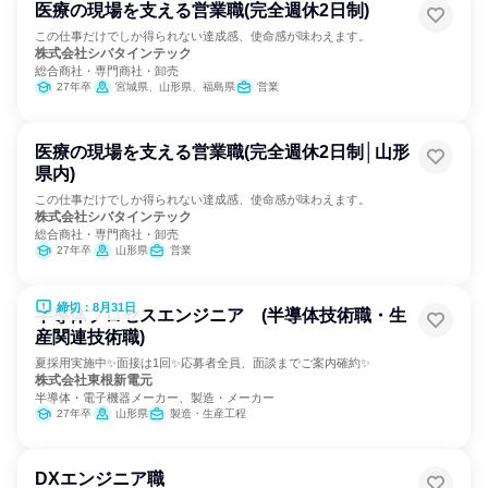
医療の現場を支える営業職(完全週休2日制)
この仕事だけでしか得られない達成感、使命感が味わえます。
株式会社シバタインテック
総合商社・専門商社・卸売
27年卒
宮城県、山形県、福島県
営業
医療の現場を支える営業職(完全週休2日制│山形
県内)
この仕事だけでしか得られない達成感、使命感が味わえます。
株式会社シバタインテック
総合商社・専門商社・卸売
27年卒
山形県
営業
締切：8月31日
半導体プロセスエンジニア (半導体技術職・生
産関連技術職)
夏採用実施中✨面接は1回✨応募者全員、面談までご案内確約✨
株式会社東根新電元
半導体・電子機器メーカー、製造・メーカー
27年卒
山形県
製造・生産工程
DXエンジニア職