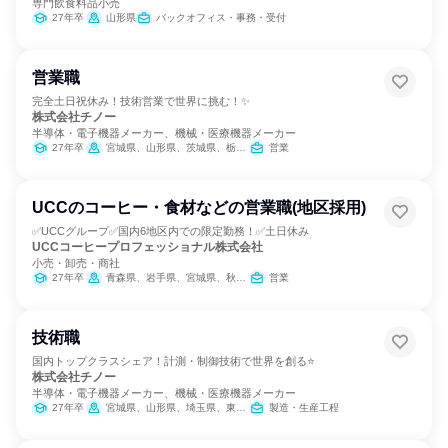
専門飲食料品小売
27年卒
山形県
バックオフィス・事務・受付
営業職
完全土日祝休み！技術営業で世界に挑む！✨
株式会社チノー
半導体・電子機器メーカー、機械・医療機器メーカー
27年卒
宮城県、山形県、茨城県、栃木県、群馬県、埼玉県、千葉県、東京都、神奈川県、富山県、静岡県、愛知県、滋賀県、大阪府、兵庫県、岡山県、広島県、福岡県
営業
UCCのコーヒー・食材などの営業職(地区採用)
✅UCCグループ✅国内6地区内での限定勤務！✅土日休み
UCCコーヒープロフェッショナル株式会社
小売・卸売・商社
27年卒
青森県、岩手県、宮城県、秋田県、山形県、福島県、茨城県、栃木県、群馬県、埼玉県、千葉県、東京都、神奈川県、新潟県、富山県、石川県、福井県、山梨県、長野県、岐阜県、静岡県、愛知県、三重県、滋賀県、京都府、大阪府、兵庫県、奈良県、和歌山県、鳥取県、島根県、岡山県、広島県、山口県、徳島県、香川県、愛媛県、高知県、福岡県、佐賀県、長崎県、熊本県、大分県、宮崎県、鹿児島県
営業
技術職
国内トップクラスシェア！計測・制御技術で世界を創る⭐
株式会社チノー
半導体・電子機器メーカー、機械・医療機器メーカー
27年卒
宮城県、山形県、埼玉県、東京都、愛知県、大阪府、福岡県
製造・生産工程