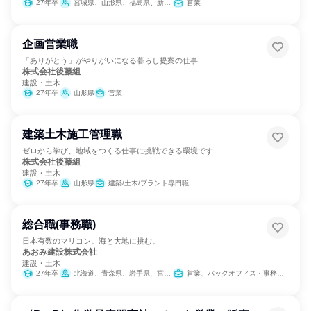
27年卒
宮城県、山形県、福島県、新潟県
営業
企画営業職
「ありがとう」がやりがいになる暮らし提案の仕事
株式会社後藤組
建設・土木
27年卒
山形県
営業
建築土木施工管理職
ゼロから学び、地域をつくる仕事に挑戦できる環境です
株式会社後藤組
建設・土木
27年卒
山形県
建築/土木/プラント専門職
総合職(事務職)
日本有数のマリコン。海と大地に挑む。
あおみ建設株式会社
建設・土木
27年卒
北海道、青森県、岩手県、宮城県、秋田県、山形県、福島県、茨城県、栃木県、群馬県、埼玉県、千葉県、東京都、神奈川県、新潟県、富山県、石川県、福井県、山梨県、長野県、岐阜県、静岡県、愛知県、三重県、滋賀県、京都府、大阪府、兵庫県、奈良県、和歌山県、鳥取県、島根県、岡山県、広島県、山口県、徳島県、香川県、愛媛県、高知県、福岡県、佐賀県、長崎県、熊本県、大分県、宮崎県、鹿児島県、沖縄県
営業、バックオフィス・事務・受付、総務