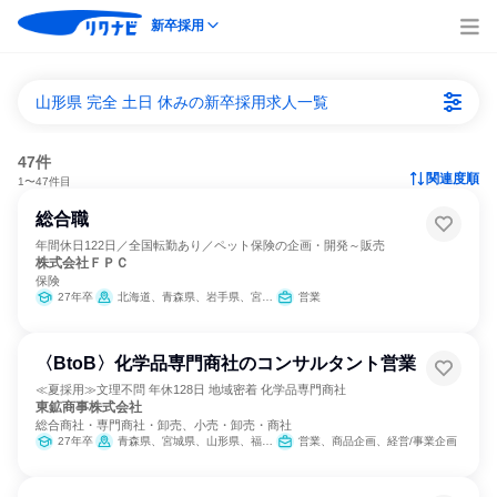
新卒採用
山形県 完全 土日 休みの新卒採用求人一覧
47件
関連度順
1〜47件目
総合職
年間休日122日／全国転勤あり／ペット保険の企画・開発～販売
株式会社ＦＰＣ
保険
27年卒
北海道、青森県、岩手県、宮城県、秋田県、山形県、福島県、茨城県、栃木県、群馬県、埼玉県、千葉県、東京都、神奈川県、新潟県、富山県、石川県、福井県、山梨県、長野県、岐阜県、静岡県、愛知県、三重県、滋賀県、京都府、大阪府、兵庫県、奈良県、和歌山県、鳥取県、島根県、岡山県、広島県、山口県、徳島県、香川県、愛媛県、高知県、福岡県、佐賀県、長崎県、熊本県、大分県、宮崎県、鹿児島県、沖縄県
営業
〈BtoB〉化学品専門商社のコンサルタント営業
≪夏採用≫文理不問 年休128日 地域密着 化学品専門商社
東鉱商事株式会社
総合商社・専門商社・卸売、小売・卸売・商社
27年卒
青森県、宮城県、山形県、福島県、茨城県、栃木県、群馬県、千葉県、東京都
営業、商品企画、経営/事業企画