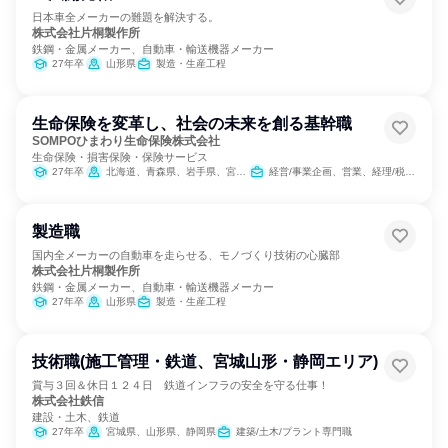
日本車全メーカーの難題を解決する。
株式会社片桐製作所
鉄鋼・金属メーカー、自動車・輸送機器メーカー
27年卒
山形県
製造・生産工程
生命保険を変革し、社会の未来を創る基幹職
SOMPOひまわり生命保険株式会社
生命保険・損害保険・保険サービス
27年卒
北海道、青森県、岩手県、宮城県、秋田県、山形県、福島県、茨城県、栃木県、群馬県、埼玉県、千葉県、東京都、神奈川県、新潟県、富山県、石川県、福井県、山梨県、長野県、岐阜県、静岡県、愛知県、三重県、滋賀県、京都府、大阪府、兵庫県、奈良県、和歌山県、鳥取県、島根県、岡山県、広島県、山口県、徳島県、香川県、愛媛県、高知県、福岡県、佐賀県、長崎県、熊本県、大分県、宮崎県、鹿児島県、沖縄県
経営/事業企画、営業、経理/税務/財務、人事、総務、法務/知財、IT、広報/IR、商品企画
製造職
国内全メーカーの自動車を走らせる、モノづくり技術の心臓部
株式会社片桐製作所
鉄鋼・金属メーカー、自動車・輸送機器メーカー
27年卒
山形県
製造・生産工程
技術職(施工管理・鉄道、宮城山形・静岡エリア)
賞与３回＆休日１２４日 鉄道インフラの安全を守る仕事！
株式会社鉄信
建設・土木、鉄道
27年卒
宮城県、山形県、静岡県
建築/土木/プラント専門職