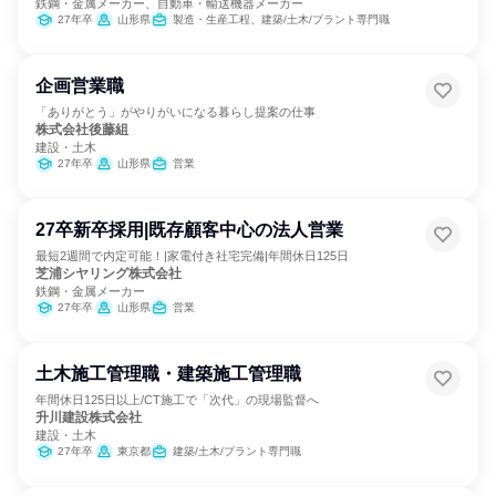
鉄鋼・金属メーカー、自動車・輸送機器メーカー
27年卒
山形県
製造・生産工程、建築/土木/プラント専門職
企画営業職
「ありがとう」がやりがいになる暮らし提案の仕事
株式会社後藤組
建設・土木
27年卒
山形県
営業
27卒新卒採用|既存顧客中心の法人営業
最短2週間で内定可能！|家電付き社宅完備|年間休日125日
芝浦シヤリング株式会社
鉄鋼・金属メーカー
27年卒
山形県
営業
土木施工管理職・建築施工管理職
年間休日125日以上/CT施工で「次代」の現場監督へ
升川建設株式会社
建設・土木
27年卒
東京都
建築/土木/プラント専門職