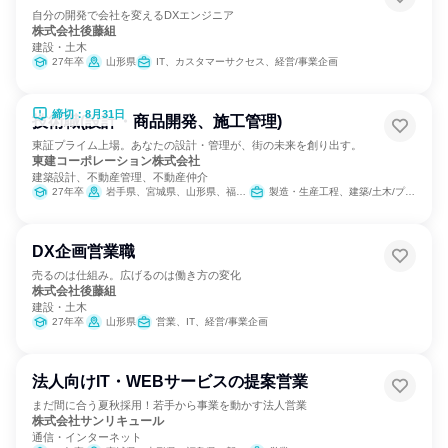
自分の開発で会社を変えるDXエンジニア
株式会社後藤組
建設・土木
27年卒
山形県
IT、カスタマーサクセス、経営/事業企画
締切：8月31日
技術職(設計・商品開発、施工管理)
東証プライム上場。あなたの設計・管理が、街の未来を創り出す。
東建コーポレーション株式会社
建築設計、不動産管理、不動産仲介
27年卒
岩手県、宮城県、山形県、福島県、茨城県、栃木県、群馬県、埼玉県、千葉県、東京都、神奈川県、新潟県、富山県、石川県、福井県、長野県、岐阜県、静岡県、愛知県、三重県、滋賀県、京都府、大阪府、兵庫県、奈良県、鳥取県、島根県、岡山県、広島県、山口県、愛媛県、高知県、福岡県、長崎県、熊本県、大分県、宮崎県、鹿児島県、沖縄県
製造・生産工程、建築/土木/プラント専門職、経営/事業企画
DX企画営業職
売るのは仕組み。広げるのは働き方の変化
株式会社後藤組
建設・土木
27年卒
山形県
営業、IT、経営/事業企画
法人向けIT・WEBサービスの提案営業
まだ間に合う夏秋採用！若手から事業を動かす法人営業
株式会社サンリキュール
通信・インターネット