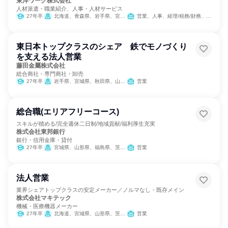
東洋ワーク株式会社
人材派遣・職業紹介、人事・人材サービス
27年卒
北海道、青森県、岩手県、宮城県、山形県、福島県、栃木県、埼玉県、千葉県、東京都、神奈川県、新潟県、岐阜県、愛知県、三重県、滋賀県、広島県、山口県、福岡県、熊本県
営業、人事、経理/税務/財務、総務
東日本トップクラスのシェア 鉄でモノづくり
を支える法人営業
藤田金屬株式会社
総合商社・専門商社・卸売
27年卒
岩手県、宮城県、秋田県、山形県、福島県、埼玉県、新潟県、富山県、長野県
営業
総合職(エリアフリーコース)
スキルが積める/完全週休二日制/地域貢献/福利厚生充実
株式会社東邦銀行
銀行・信用金庫・貸付
27年卒
宮城県、山形県、福島県、茨城県、栃木県、東京都、新潟県
営業
法人営業
業界シェアトップクラスの安定メーカー／ノルマなし・既存メイン
株式会社マキテック
機械・医療機器メーカー
27年卒
北海道、宮城県、山形県、茨城県、群馬県、埼玉県、千葉県、東京都、神奈川県、新潟県、石川県、岐阜県、静岡県、愛知県、三重県、滋賀県、京都府、大阪府、兵庫県、岡山県、広島県、香川県、福岡県
営業