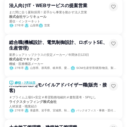
法人向けIT・WEBサービスの提案営業
まだ間に合う夏秋採用！若手から事業を動かす法人営業
株式会社サンリキュール
通信・インターネット
27年卒
山形県
営業
総合職(機械設計、電気制御設計、ロボットSE、
生産管理)
業界シェアトップクラスの安定メーカー／年間休日123日
株式会社マキテック
機械・医療機器メーカー
27年卒
山形県、群馬県、岐阜県、愛知県、三重県、香川県、福岡県
SCM/生産管理/購買/物流、製造・生産工程、IT
締切：7月31日
東北勤務確約|モバイルアドバイザー職(販売・接
客)
＃プライム上場G×安定＃希望勤務地確約＃書類選考・SPIなし
ライクスタッフィング株式会社
人材派遣・職業紹介
27年卒
青森県、岩手県、宮城県、秋田県、山形県、福島県
バックオフィス・事務・受付、IT、営業、サービス/接客、小売販売/流通、医療/福祉専門職、SCM/生産管理/購買/物流、人事、広報/IR、建築/土木/プラント専門職、カスタマーサポート/コールセンター