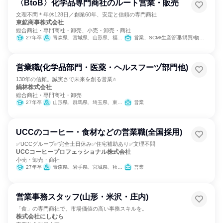
〈BtoB〉化学品専門商社のルート営業・販売
文理不問＊年休128日／創業60年、安定と信頼の専門商社
東鉱商事株式会社
総合商社・専門商社・卸売、小売・卸売・商社
27年卒
青森県、宮城県、山形県、福島県、茨城県、栃木県、群馬県、千葉県、東京都
営業、SCM/生産管理/購買/物流、経営/事業企画
営業職(化学品部門・医薬・ヘルスフーヅ部門他)
130年の信頼。誠実さで未来を創る営業⭐
鍋林株式会社
総合商社・専門商社・卸売
27年卒
山形県、群馬県、埼玉県、東京都、新潟県、富山県、山梨県、長野県、愛知県、大阪府、福岡県、長崎県、熊本県、鹿児島県
営業
UCCのコーヒー・食材などの営業職(全国採用)
✅UCCグループ✅完全土日休み✅住宅補助あり✅文理不問
UCCコーヒープロフェッショナル株式会社
小売・卸売・商社
27年卒
青森県、岩手県、宮城県、秋田県、山形県、福島県、茨城県、栃木県、群馬県、埼玉県、千葉県、東京都、神奈川県、新潟県、富山県、石川県、福井県、山梨県、長野県、岐阜県、静岡県、愛知県、三重県、滋賀県、京都府、大阪府、兵庫県、奈良県、和歌山県、鳥取県、島根県、岡山県、広島県、山口県、徳島県、香川県、愛媛県、高知県、福岡県、佐賀県、長崎県、熊本県、大分県、宮崎県、鹿児島県
営業
営業事務スタッフ(山形・米沢・庄内)
「食」の専門商社で、市場価値の高い事務スキルを。
株式会社にしむら