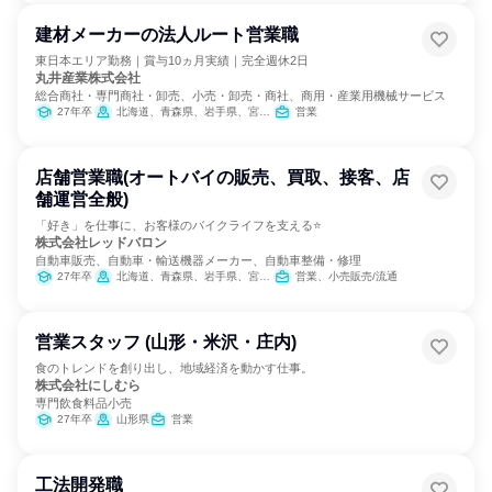
建材メーカーの法人ルート営業職
東日本エリア勤務｜賞与10ヵ月実績｜完全週休2日
丸井産業株式会社
総合商社・専門商社・卸売、小売・卸売・商社、商用・産業用機械サービス
27年卒
北海道、青森県、岩手県、宮城県、秋田県、山形県、福島県、茨城県、栃木県、群馬県、埼玉県、千葉県、東京都、神奈川県、新潟県、富山県、石川県、福井県、山梨県、長野県
営業
店舗営業職(オートバイの販売、買取、接客、店
舗運営全般)
「好き」を仕事に、お客様のバイクライフを支える⭐
株式会社レッドバロン
自動車販売、自動車・輸送機器メーカー、自動車整備・修理
27年卒
北海道、青森県、岩手県、宮城県、秋田県、山形県、福島県、茨城県、栃木県、群馬県、埼玉県、千葉県、東京都、神奈川県、新潟県、富山県、石川県、福井県、山梨県、長野県、岐阜県、静岡県、愛知県、三重県、滋賀県、京都府、大阪府、兵庫県、奈良県、和歌山県、鳥取県、島根県、岡山県、広島県、山口県、徳島県、香川県、愛媛県、高知県、福岡県、佐賀県、長崎県、熊本県、大分県、宮崎県、鹿児島県
営業、小売販売/流通
営業スタッフ (山形・米沢・庄内)
食のトレンドを創り出し、地域経済を動かす仕事。
株式会社にしむら
専門飲食料品小売
27年卒
山形県
営業
工法開発職