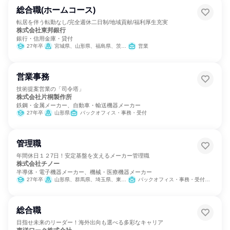
総合職(ホームコース)
転居を伴う転勤なし/完全週休二日制/地域貢献/福利厚生充実
株式会社東邦銀行
銀行・信用金庫・貸付
27年卒
宮城県、山形県、福島県、茨城県、栃木県、東京都、新潟県
営業
営業事務
技術提案営業の「司令塔」
株式会社片桐製作所
鉄鋼・金属メーカー、自動車・輸送機器メーカー
27年卒
山形県
バックオフィス・事務・受付
管理職
年間休日１２7日！安定基盤を支えるメーカー管理職
株式会社チノー
半導体・電子機器メーカー、機械・医療機器メーカー
27年卒
山形県、群馬県、埼玉県、東京都、愛知県、大阪府、福岡県
バックオフィス・事務・受付、経理/税務/財務、人事、総務、法務/知財、IT、広報/IR、製造・生産工程
総合職
目指せ未来のリーダー！海外出向も選べる多彩なキャリア