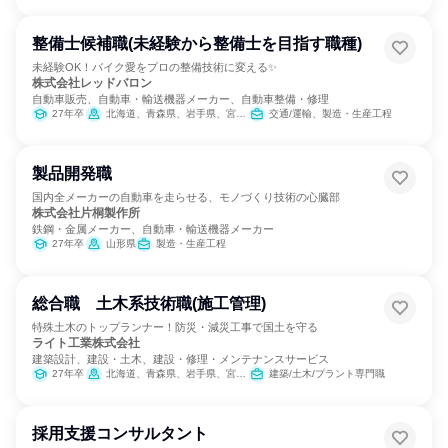
整備士候補職(未経験から整備士を目指す職種)
未経験OK！バイク愛をプロの整備技術に変える✨
株式会社レッドバロン
自動車販売、自動車・輸送機器メーカー、自動車整備・修理
27年卒
北海道、青森県、岩手県、宮城県、秋田県、山形県、福島県、茨城県、栃木県、群馬県、埼玉県、千葉県、東京都、神奈川県、新潟県、富山県、石川県、福井県、山梨県、長野県、岐阜県、静岡県、愛知県、三重県、滋賀県、京都府、大阪府、兵庫県、奈良県、和歌山県、鳥取県、島根県、岡山県、広島県、山口県、徳島県、香川県、愛媛県、高知県、福岡県、佐賀県、長崎県、熊本県、大分県、宮崎県、鹿児島県
交通/運輸、製造・生産工程
製品開発職
国内全メーカーの自動車を走らせる、モノづくり技術の心臓部
株式会社片桐製作所
鉄鋼・金属メーカー、自動車・輸送機器メーカー
27年卒
山形県
製造・生産工程
総合職 土木系技術職(施工管理)
特殊土木のトップランナー！防災・減災工事で国土を守る
ライト工業株式会社
建築設計、建設・土木、建設・修理・メンテナンスサービス
27年卒
北海道、青森県、岩手県、宮城県、秋田県、山形県、福島県、茨城県、栃木県、群馬県、千葉県、東京都、神奈川県、新潟県、富山県、石川県、福井県、山梨県、長野県、岐阜県、静岡県、愛知県、三重県、大阪府、兵庫県、奈良県、和歌山県、鳥取県、島根県、岡山県、広島県、山口県、愛媛県、高知県、福岡県、佐賀県、長崎県、熊本県、大分県、宮崎県、鹿児島県、沖縄県
建築/土木/プラント専門職
採用支援コンサルタント