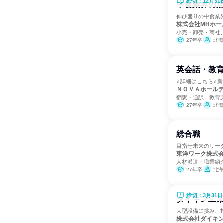
締切：12月31
中食業界の
伸び盛りの中食業
株式会社MHホー
小売・卸売・商社
27年卒
北海道、岩手県、宮城県、
英会話・教育
⭐詳細はこちら⭐新
ＮＯＶＡホール
翻訳・通訳、教育
27年卒
北海道、青森県、岩手県、宮城
総合職
目指せ未来のリー
東洋ワーク株式
人材派遣・職業紹
27年卒
北海道、青森
締切：3月31日
ダイキン工
大型設備に挑み、
株式会社ダイキ