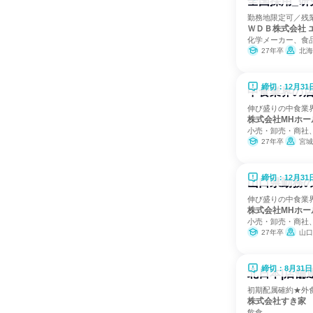
全国採用_研
勤務地限定可／残
ＷＤＢ株式会社 
化学メーカー、食
27年卒
北海道、青森県、岩手県、宮城
締切：12月31
中食業界の店
伸び盛りの中食業
株式会社MHホー
小売・卸売・商社
27年卒
宮城県、群馬
締切：12月31
山口県勤務
伸び盛りの中食業
株式会社MHホー
小売・卸売・商社
27年卒
山口
締切：8月31日
北日本|店舗
初期配属確約★外
株式会社すき家
飲食