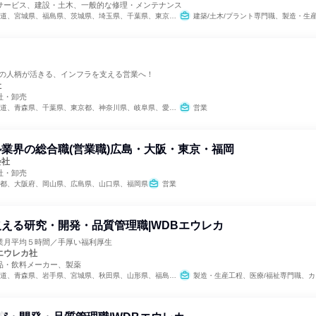
サービス、建設・土木、一般的な修理・メンテナンス
、福島県、茨城県、埼玉県、千葉県、東京都、神奈川県、富山県、愛知県、三重県、滋賀県、京都府、大阪府、兵庫県、和歌山県、岡山県、広島県、山口県、香川県、愛媛県、福岡県、熊本県、鹿児島県
建築/土木/プラント専門職、製造・生
たの人柄が活きる、インフラを支える営業へ！
社
社・卸売
、青森県、千葉県、東京都、神奈川県、岐阜県、愛知県、三重県、大阪府、兵庫県、山口県
営業
業界の総合職(営業職)広島・大阪・東京・福岡
会社
社・卸売
都、大阪府、岡山県、広島県、山口県、福岡県
営業
える研究・開発・品質管理職|WDBエウレカ
業月平均５時間／手厚い福利厚生
エウレカ社
品・飲料メーカー、製薬
県、秋田県、山形県、福島県、茨城県、栃木県、群馬県、埼玉県、千葉県、東京都、神奈川県、新潟県、富山県、石川県、福井県、山梨県、長野県、岐阜県、静岡県、愛知県、三重県、滋賀県、京都府、大阪府、兵庫県、奈良県、和歌山県、鳥取県、島根県、岡山県、広島県、山口県、徳島県、香川県、愛媛県、高知県、福岡県、佐賀県、長崎県、熊本県、大分県、宮崎県、鹿児島県、沖縄県
製造・生産工程、医療/福祉専門職、カスタマ