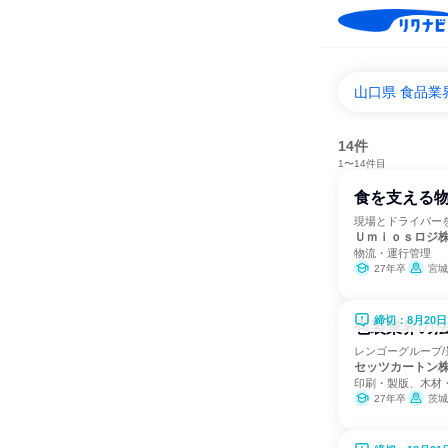
山口県 食品業
14件
1〜14件目
食を支える
現場とドライバー
Ｕｍｉｏｓロジ
物流・運行管理
27年卒
宮城県
締切：8月20日
包装業界の法
レンゴーグループ/
セッツカートン
印刷・製版、木材
27年卒
茨城県