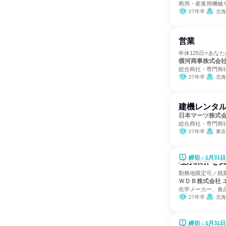
商用・産業用機械
27年卒
北海道、宮城県
営業
年休125日⭐あな
横河商事株式会
総合商社・専門商
27年卒
北海道
建機レンタル
日本マーツ株式
総合商社・専門商
27年卒
東京
締切：1月31日
理系業界を支
勤務地限定可／残
ＷＤＢ株式会社 
化学メーカー、食
27年卒
北海道、青森県、岩手県、宮城
締切：1月31日