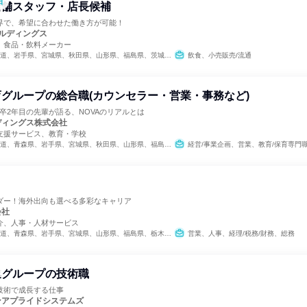
日
店舗スタッフ・店長候補
界で、希望に合わせた働き方が可能！
ルディングス
、食品・飲料メーカー
秋田県、山形県、福島県、茨城県、栃木県、群馬県、埼玉県、千葉県、新潟県、富山県、石川県、福井県、山梨県、長野県、岐阜県、静岡県、愛知県、三重県、大阪府、兵庫県、奈良県、鳥取県、島根県、岡山県、広島県、山口県、徳島県、香川県、愛媛県、高知県、福岡県、佐賀県、長崎県、熊本県、大分県、宮崎県、鹿児島県
飲食、小売販売/流通
グループの総合職(カウンセラー・営業・事務など)
卒2年目の先輩が語る、NOVAのリアルとは
ディングス株式会社
支援サービス、教育・学校
県、秋田県、山形県、福島県、茨城県、栃木県、群馬県、埼玉県、千葉県、東京都、神奈川県、新潟県、富山県、石川県、福井県、山梨県、長野県、岐阜県、静岡県、愛知県、三重県、滋賀県、京都府、大阪府、兵庫県、奈良県、和歌山県、鳥取県、島根県、岡山県、広島県、山口県、徳島県、香川県、愛媛県、高知県、福岡県、佐賀県、長崎県、熊本県、大分県、宮崎県、鹿児島県、沖縄県
経営/事業企画、営業、教育/保育専門職、バックオフィス・事務・受付、経理/税務/財務、人事、総務、法務/知財
ダー！海外出向も選べる多彩なキャリア
会社
介、人事・人材サービス
県、岩手県、宮城県、山形県、福島県、栃木県、埼玉県、千葉県、東京都、神奈川県、新潟県、岐阜県、愛知県、三重県、滋賀県、広島県、山口県、福岡県、熊本県
営業、人事、経理/税務/財務、総務
業グループの技術職
技術で成長する仕事
ンアプライドシステムズ