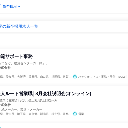
新卒採用
界の新卒採用求人一覧
物流サポート事務
をつなぐ、物流センターの「顔」。
株式会社
、愛知県、大阪府、兵庫県、山口県、福岡県、佐賀県、長崎県、熊本県、鹿児島県
バックオフィス・事務・受付、SCM/生産管理/購
人ルート営業職│8月会社説明会(オンライン)
景気に左右されない/借上社宅/土日祝休み
株式会社
・紙メーカー、製造・メーカー
、栃木県、埼玉県、東京都、新潟県、福井県、岐阜県、愛知県、大阪府、兵庫県、山口県
営業