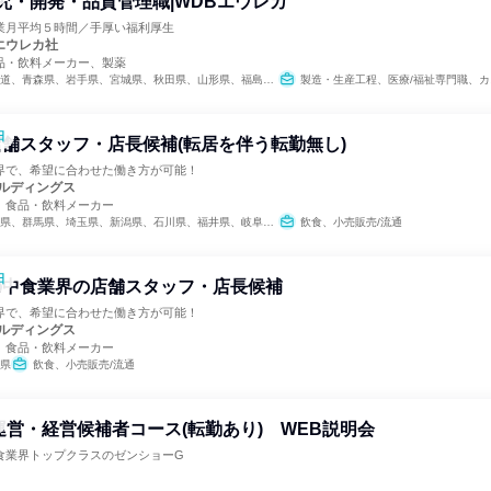
究・開発・品質管理職|WDBエウレカ
業月平均５時間／手厚い福利厚生
エウレカ社
品・飲料メーカー、製薬
県、秋田県、山形県、福島県、茨城県、栃木県、群馬県、埼玉県、千葉県、東京都、神奈川県、新潟県、富山県、石川県、福井県、山梨県、長野県、岐阜県、静岡県、愛知県、三重県、滋賀県、京都府、大阪府、兵庫県、奈良県、和歌山県、鳥取県、島根県、岡山県、広島県、山口県、徳島県、香川県、愛媛県、高知県、福岡県、佐賀県、長崎県、熊本県、大分県、宮崎県、鹿児島県、沖縄県
製造・生産工程、医療/福祉専門職、カスタマ
日
舗スタッフ・店長候補(転居を伴う転勤無し)
界で、希望に合わせた働き方が可能！
ルディングス
、食品・飲料メーカー
県、埼玉県、新潟県、石川県、福井県、岐阜県、静岡県、愛知県、大阪府、兵庫県、広島県、山口県、愛媛県、高知県、福岡県、佐賀県、長崎県、熊本県、大分県、宮崎県、鹿児島県
飲食、小売販売/流通
日
の中食業界の店舗スタッフ・店長候補
界で、希望に合わせた働き方が可能！
ルディングス
、食品・飲料メーカー
県
飲食、小売販売/流通
運営・経営候補者コース(転勤あり) WEB説明会
食業界トップクラスのゼンショーG