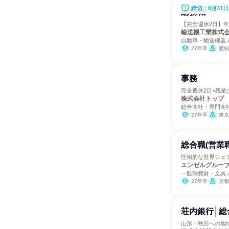
締切：8月31日
総務職
【完全週休2日】年
輸送機工業株式
自動車・輸送機器
27年卒
愛知
事務
完全週休2日×残
株式会社トップ
総合商社・専門商
27年卒
東京
総合職(営業
圧倒的な世界シェ
エンゼルグルー
一般消費財・文具
27年卒
京都
荘内銀行│総
山形・秋田への地域