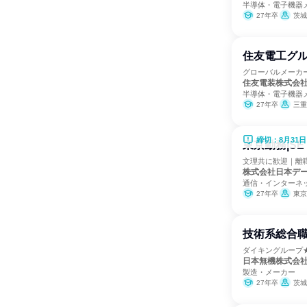
半導体・電子機器
27年卒
茨城
住友電工グル
グローバルメーカ
住友電装株式会
半導体・電子機器
27年卒
三重
締切：8月31日
東京勤務|S
文理共に歓迎｜離職
株式会社日本デ
通信・インターネ
27年卒
東京
技術系総合職
ダイキングループ★
日本無機株式会
製造・メーカー
27年卒
茨城