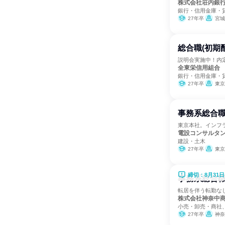
株式会社荘内銀
銀行・信用金庫・
27年卒
宮城
総合職(初期
説明会実施中！内
全東栄信用組合
銀行・信用金庫・
27年卒
東京
事務系総合
東京本社。インフ
電設コンサルタ
建設・土木
27年卒
東京
締切：8月31日
事務系総合職
転居を伴う転勤なし
株式会社神奈中
小売・卸売・商社
27年卒
神奈