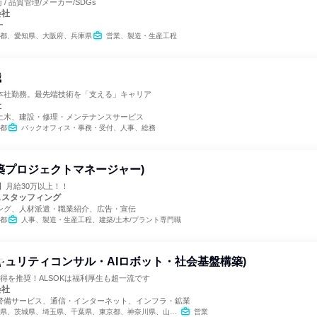
 / 品質管理/メーカー/SDGs
会社
ー
都、愛知県、大阪府、兵庫県
営業、製造・生産工程
職
本社勤務。最先端技術を「支える」キャリア
社
土木、建設・修理・メンテナンスサービス
都
バックオフィス・事務・受付、人事、総務
築プロジェクトマネージャー)
】月給30万以上！！
ススタッフィング
ング、人材派遣・職業紹介、広告・宣伝
都
人事、製造・生産工程、建築/土木/プラント専門職
キュリティコンサル・AIロボット・社会基盤構築)
得を推奨！ALSOKは福利厚生も超一流です
会社
警備サービス、通信・インターネット、インフラ・鉱業
、埼玉県、千葉県、東京都、神奈川県、山梨県、長野県、静岡県、愛知県、滋賀県、京都府、大阪府、兵庫県、奈良県、和歌山県、岡山県、山口県、徳島県、香川県、高知県、福岡県、熊本県、大分県
営業