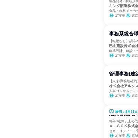
製品開発 / 製造技術
キング醸造株式
食品・飲料メーカ
27年卒
東京
事務系総合
【転勤なし】調布
巴山建設株式会
建築設計、建設・
27年卒
東京
管理事務(建
【東京/勤務地確約
株式会社アルク
人事コンサルティ
27年卒
東京
締切：8月31日
法人営業(セ
毎年9連休以上の取
ＡＬＳＯＫ株式
セキュリティー・
27年卒
宮城県、茨城県