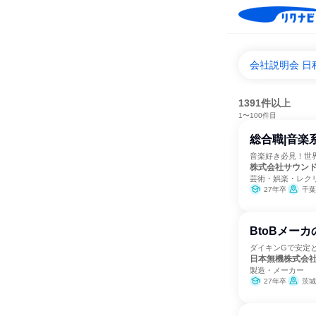
会社説明会 日
1391件以上
1〜100件目
総合職|音楽
音楽好き必見！世
株式会社サウン
芸術・娯楽・レク
27年卒
千葉
BtoBメー
ダイキンGで安定と
日本無機株式会
製造・メーカー
27年卒
茨城