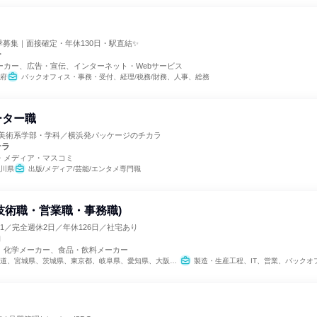
夏季募集｜面接確定・年休130日・駅直結✨
ー
ーカー、広告・宣伝、インターネット・Webサービス
府
バックオフィス・事務・受付、経理/税務/財務、人事、総務
ーター職
／美術系学部・学科／横浜発パッケージのチカラ
テラ
・メディア・マスコミ
川県
出版/メディア/芸能/エンタメ専門職
技術職・営業職・事務職)
.1／完全週休2日／年休126日／社宅あり
コ
、化学メーカー、食品・飲料メーカー
道、宮城県、茨城県、東京都、岐阜県、愛知県、大阪府、広島県、福岡県
製造・生産工程、IT、営業、バックオフィス・事務・受付、SCM/生産管理/購買/物流