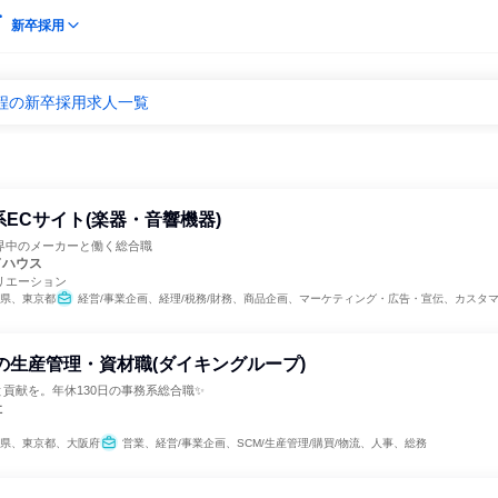
新卒採用
程の新卒採用求人一覧
系ECサイト(楽器・音響機器)
界中のメーカーと働く総合職
ドハウス
リエーション
県、東京都
経営/事業企画、経理/税務/財務、商品企画、マーケティング・広告・宣伝、カスタマーサポート
カの生産管理・資材職(ダイキングループ)
貢献を。年休130日の事務系総合職✨
社
県、東京都、大阪府
営業、経営/事業企画、SCM/生産管理/購買/物流、人事、総務