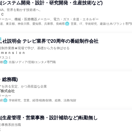
(システム開発・設計・研究開発・生産技術など)
NA。世界を動かす技術者へ。
ＩＣ
メーカー、機械・医療機器メーカー、電力・ガス・水道・エネルギー
道、東京都、神奈川県、愛知県、兵庫県、長崎県
営業、IT、学術研究、建築/土木/プラント専
日
 会社説明会 テレビ業界で20周年の番組制作会社
組制作業務★現場で学び、基礎から力を伸ばせる
ｉｍｅｎｓｉｏｎ
マスコミ
都
出版/メディア/芸能/エンタメ専門職
・総務職)
アを誇る安定、かつ高収益な企業
プ株式会社
メーカー
府
学術研究、営業、経理/税務/財務、総務、法務/知財
(生産管理・営業事務・設計補助など)転勤無し
の事務系担当職
社