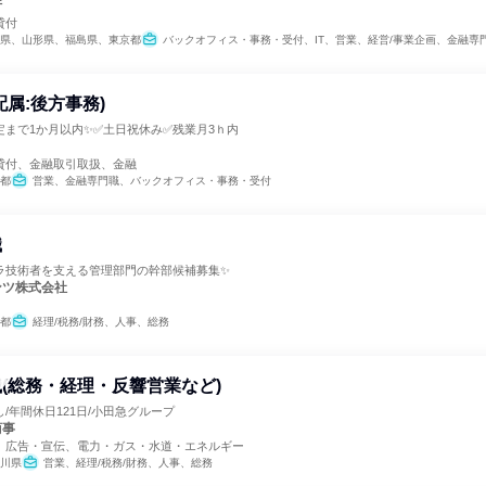
行
貸付
県、山形県、福島県、東京都
バックオフィス・事務・受付、IT、営業、経営/事業企画、金融専門職、経理/税務/財務、人事、総
配属:後方事務)
定まで1か月以内✨✅土日祝休み✅残業月3ｈ内
貸付、金融取引取扱、金融
都
営業、金融専門職、バックオフィス・事務・受付
職
ラ技術者を支える管理部門の幹部候補募集✨
ンツ株式会社
都
経理/税務/財務、人事、総務
(総務・経理・反響営業など)
/年間休日121日/小田急グループ
商事
、広告・宣伝、電力・ガス・水道・エネルギー
川県
営業、経理/税務/財務、人事、総務