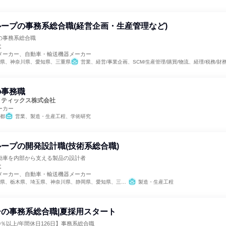
ープの事務系総合職(経営企画・生産管理など)
の事務系総合職
社
メーカー、自動車・輸送機器メーカー
県、神奈川県、愛知県、三重県
営業、経営/事業企画、SCM/生産管理/購買/物流、経理/税務/財務、
の事務職
メティックス株式会社
ーカー
都
営業、製造・生産工程、学術研究
ープの開発設計職(技術系総合職)
動車を内部から支える製品の設計者
社
メーカー、自動車・輸送機器メーカー
、栃木県、埼玉県、神奈川県、静岡県、愛知県、三重県、大阪府、広島県、福岡県、大分県
製造・生産工程
の事務系総合職|夏採用スタート
0％以上/年間休日126日】事務系総合職