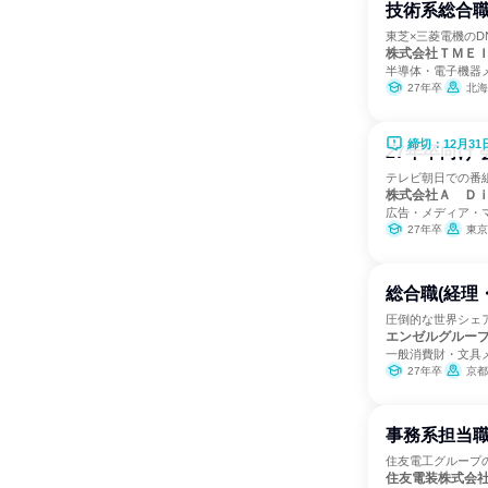
技術系総合職
東芝×三菱電機のD
株式会社ＴＭＥ
半導体・電子機器
27年卒
北海
締切：12月31
27年卒向け
テレビ朝日での番
株式会社Ａ Ｄ
広告・メディア・
27年卒
東京
総合職(経理
圧倒的な世界シェ
エンゼルグルー
一般消費財・文具
27年卒
京都
事務系担当職
住友電工グループ
住友電装株式会