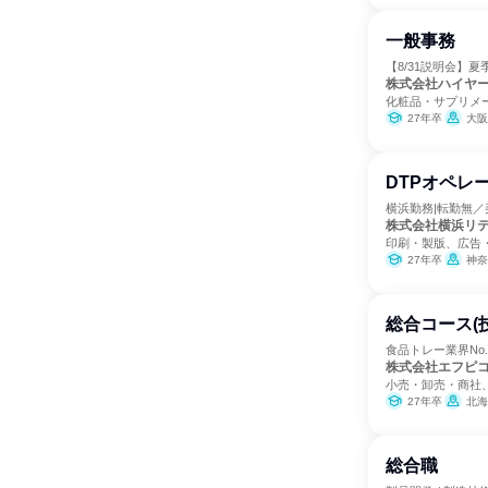
一般事務
【8/31説明会】
株式会社ハイヤ
化粧品・サプリメ
27年卒
大阪
DTPオペレ
横浜勤務|転勤無
株式会社横浜リ
印刷・製版、広告
27年卒
神奈
総合コース(
食品トレー業界No
株式会社エフピ
小売・卸売・商社
27年卒
北海
総合職