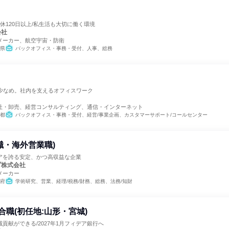
休120日以上/私生活も大切に働く環境
会社
メーカー、航空宇宙・防衛
県
バックオフィス・事務・受付、人事、総務
業少なめ。社内を支えるオフィスワーク
社・卸売、経営コンサルティング、通信・インターネット
都
バックオフィス・事務・受付、経営/事業企画、カスタマーサポート/コールセンター
職・海外営業職)
アを誇る安定、かつ高収益な企業
プ株式会社
メーカー
府
学術研究、営業、経理/税務/財務、総務、法務/知財
合職(初任地:山形・宮城)
貢献ができる/2027年1月フィデア銀行へ