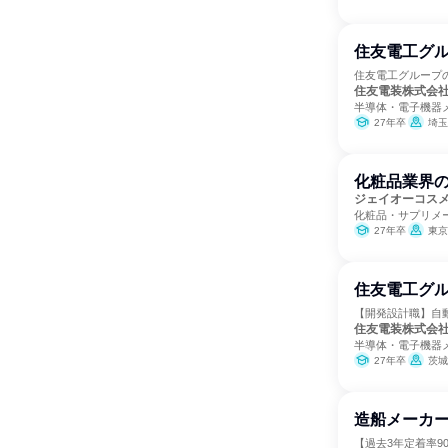
住友電工グル
住友電工グループ
住友電装株式会
半導体・電子機器
27年卒
埼玉
化粧品業界
ジェイオーコス
化粧品・サプリメ
27年卒
東京
住友電工グル
【開発設計職】自
住友電装株式会
半導体・電子機器
27年卒
茨城県
造船メーカー
【過去3年定着率9