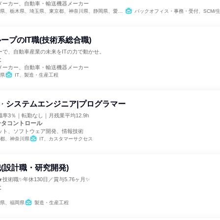
メーカー、自動車・輸送機器メーカー
県、栃木県、埼玉県、東京都、神奈川県、静岡県、愛知県、三重県、広島県
バックオフィス・事務・受付、SCM/生産管理/購買/物流、
ープのIT職(技術系総合職)
ーで、自動車産業の未来をITの力で動かせ。
社
メーカー、自動車・輸送機器メーカー
県
IT、製造・生産工程
E・システムエンジニア|プログラマー
率3％｜転勤なし｜月残業平均12.9h
ータコントロール
ット、ソフトウェア開発、情報技術
都、神奈川県
IT、カスタマーサクセス
(設計職・研究開発)
技術職✨年休130日／賞与5.76ヶ月✨
社
県、福岡県
製造・生産工程