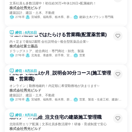
文系社員も多数活躍中！初任給30万×年休126日×配属確約！
株式会社秀光ビルド
建築設計、建設・土木、不動産
27年卒
宮城県、福島県、栃木県、群馬県、富山県、石川県、福井県、長野県、岐阜県、静岡県、愛知県、三重県、滋賀県、京都府、大阪府、兵庫県、奈良県、和歌山県、岡山県、徳島県、香川県、愛媛県
建築/土木/プラント専門職
締切：8月31日
希望の勤務地ではたらける営業職(配置薬営業)
内々定まで最短2週間 会社説明会✨複合型医薬品企業✨
株式会社富士薬品
ドラッグストア、総合商社・専門商社・卸売、製薬
27年卒
北海道、青森県、岩手県、宮城県、秋田県、山形県、福島県、茨城県、栃木県、群馬県、埼玉県、千葉県、東京都、神奈川県、新潟県、富山県、石川県、福井県、山梨県、長野県、岐阜県、静岡県、愛知県、三重県、滋賀県、京都府、大阪府、兵庫県、奈良県、和歌山県、鳥取県、島根県、岡山県、広島県、山口県、徳島県、香川県、愛媛県、高知県、福岡県、佐賀県、長崎県、熊本県、大分県、宮崎県、鹿児島県、沖縄県
営業
締切：8月31日
内定まで最短1か月_説明会30分コース(施工管理
職・営業職)
オンライン｜勤務地確約！内定順に希望勤務地が決まります✨
株式会社秀光ビルド
建築設計、建設・土木、不動産
27年卒
宮城県、福島県、栃木県、群馬県、富山県、石川県、福井県、長野県、岐阜県、静岡県、愛知県、三重県、滋賀県、京都府、大阪府、兵庫県、奈良県、和歌山県、岡山県、徳島県、香川県、愛媛県
営業、製造・生産工程、建築/土木/プラント専門職
締切：8月31日
最終クール開始_注文住宅の建築施工管理職
北陸長野エリア配属｜文系社員多数活躍中！研修・育成制度で安心
株式会社秀光ビルド