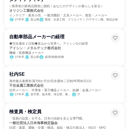
✨業界初の新商品開発に挑戦！あなたのデザインが暮らしを彩る✨
オリジン工業株式会社
インテリア・家具小売、一般消費財・文具メーカー、製造・メーカー
27年卒
富山県
製造・生産工程、クリエイティブ/デザイン職、商品企画
自動車部品メーカーの経理
◆完全週休２日制◆富山から世界へ。アイシンGの経理
アイシン・メタルテック株式会社
機械・医療機器メーカー
27年卒
富山県
経理/税務/財務
社内SE
海外拠点連携有/賞与8か月分/完全週休二日制/年間休日121
千住金属工業株式会社
化学メーカー、半導体・電子機器メーカー、鉄鋼・金属メーカー
27年卒
岩手県、栃木県、埼玉県、東京都、富山県、長野県、愛知県、兵庫県、福岡県
IT
検査員・検定員
「貿易の品質」を守る。日本の信頼を支える専門職。
一般社団法人日本海事検定協会
社団・連盟、運輸・交通・物流、福祉・独立行政法人・NGO・NPO