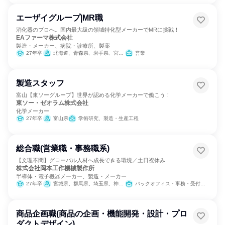
エーザイグループ|MR職
消化器のプロへ。国内最大級の領域特化型メーカーでMRに挑戦！
EAファーマ株式会社
製造・メーカー、病院・診療所、製薬
27年卒
北海道、青森県、岩手県、宮城県、秋田県、山形県、福島県、茨城県、栃木県、群馬県、埼玉県、千葉県、東京都、神奈川県、新潟県、富山県、石川県、福井県、山梨県、長野県、岐阜県、静岡県、愛知県、三重県、滋賀県、京都府、大阪府、兵庫県、奈良県、和歌山県、鳥取県、島根県、岡山県、広島県、山口県、徳島県、香川県、愛媛県、高知県、福岡県、佐賀県、長崎県、熊本県、大分県、宮崎県、鹿児島県、沖縄県
営業
製造スタッフ
富山【東ソーグループ】世界が認める化学メーカーで働こう！
東ソー・ゼオラム株式会社
化学メーカー
27年卒
富山県
学術研究、製造・生産工程
総合職(営業職・事務職系)
【文理不問】グローバル人材へ成長できる環境／土日祝休み
株式会社岡本工作機械製作所
半導体・電子機器メーカー、製造・メーカー
27年卒
宮城県、群馬県、埼玉県、神奈川県、富山県、静岡県、愛知県、大阪府、広島県、福岡県
バックオフィス・事務・受付、営業、経理/税務/財務、人事、総務、IT、組織運営管理・公務員・事務系職種
商品企画職(商品の企画・機能開発・設計・プロ
ダクトデザイン)