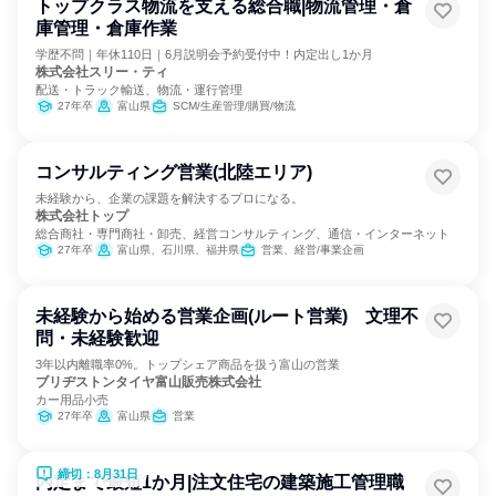
トップクラス物流を支える総合職|物流管理・倉
庫管理・倉庫作業
学歴不問｜年休110日｜6月説明会予約受付中！内定出し1か月
株式会社スリー・ティ
配送・トラック輸送、物流・運行管理
27年卒
富山県
SCM/生産管理/購買/物流
コンサルティング営業(北陸エリア)
未経験から、企業の課題を解決するプロになる。
株式会社トップ
総合商社・専門商社・卸売、経営コンサルティング、通信・インターネット
27年卒
富山県、石川県、福井県
営業、経営/事業企画
未経験から始める営業企画(ルート営業) 文理不
問・未経験歓迎
3年以内離職率0%。トップシェア商品を扱う富山の営業
ブリヂストンタイヤ富山販売株式会社
カー用品小売
27年卒
富山県
営業
締切：8月31日
内定まで最短1か月|注文住宅の建築施工管理職