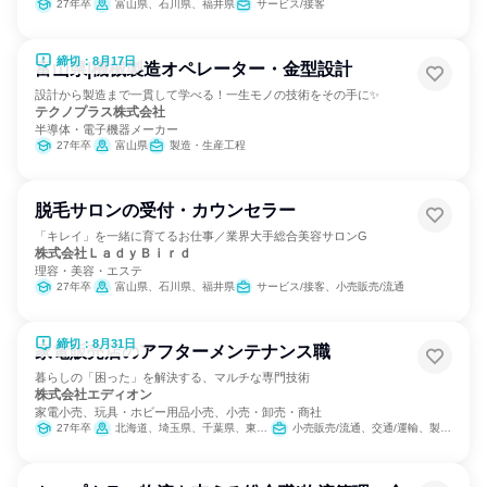
27年卒
富山県、石川県、福井県
サービス/接客
締切：8月17日
富山県|機械製造オペレーター・金型設計
設計から製造まで一貫して学べる！一生モノの技術をその手に✨
テクノプラス株式会社
半導体・電子機器メーカー
27年卒
富山県
製造・生産工程
脱毛サロンの受付・カウンセラー
「キレイ」を一緒に育てるお仕事／業界大手総合美容サロンG
株式会社ＬａｄｙＢｉｒｄ
理容・美容・エステ
27年卒
富山県、石川県、福井県
サービス/接客、小売販売/流通
締切：8月31日
家電販売店のアフターメンテナンス職
暮らしの「困った」を解決する、マルチな専門技術
株式会社エディオン
家電小売、玩具・ホビー用品小売、小売・卸売・商社
27年卒
北海道、埼玉県、千葉県、東京都、神奈川県、富山県、石川県、福井県、長野県、岐阜県、静岡県、愛知県、三重県、滋賀県、京都府、大阪府、兵庫県、奈良県、和歌山県、鳥取県、島根県、岡山県、広島県、山口県、徳島県、香川県、愛媛県、福岡県、佐賀県、長崎県、熊本県、大分県、宮崎県、鹿児島県
小売販売/流通、交通/運輸、製造・生産工程