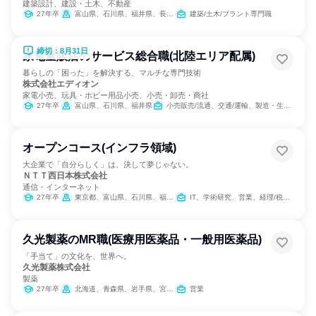
建築設計、建設・土木、不動産
27年卒
富山県、石川県、福井県、長野県
建築/土木/プラント専門職
締切：8月31日
家電量販店のサービス総合職(北陸エリア配属)
暮らしの「困った」を解決する、マルチな専門技術
株式会社エディオン
家電小売、玩具・ホビー用品小売、小売・卸売・商社
27年卒
富山県、石川県、福井県
小売販売/流通、交通/運輸、製造・生産工程
オープンコース(インフラ領域)
大企業で「自分らしく」は、決して夢じゃない。
ＮＴＴ西日本株式会社
通信・インターネット
27年卒
東京都、富山県、石川県、福井県、岐阜県、静岡県、愛知県、三重県、滋賀県、京都府、大阪府、兵庫県、奈良県、和歌山県、鳥取県、島根県、岡山県、広島県、山口県、徳島県、香川県、愛媛県、高知県、福岡県、佐賀県、長崎県、熊本県、大分県、宮崎県、鹿児島県、沖縄県
IT、学術研究、営業、経理/税務/財務、人事、総務、マーケティング・広告・宣伝
久光製薬のMR職(医療用医薬品・一般用医薬品)
「手当て」の文化を、世界へ。
久光製薬株式会社
製薬
27年卒
北海道、青森県、岩手県、宮城県、秋田県、山形県、福島県、茨城県、栃木県、群馬県、埼玉県、千葉県、東京都、神奈川県、新潟県、富山県、石川県、福井県、山梨県、長野県、岐阜県、静岡県、愛知県、三重県、滋賀県、京都府、大阪府、兵庫県、奈良県、和歌山県、鳥取県、島根県、岡山県、広島県、山口県、徳島県、香川県、愛媛県、高知県、福岡県、佐賀県、長崎県、熊本県、大分県、宮崎県、鹿児島県、沖縄県
営業