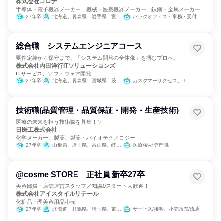
株式会社コロナ
半導体・電子機器メーカー、機械・医療機器メーカー、鉄鋼・金属メーカー
27年卒
北海道、青森県、岩手県、宮城県、秋田県、山形県、福島県、茨城県、栃木県、群馬県、埼玉県、千葉県、東京都、神奈川県、新潟県、富山県、石川県、福井県、山梨県、長野県、岐阜県、静岡県、愛知県、三重県、滋賀県、京都府、大阪府、兵庫県、鳥取県、岡山県、広島県、山口県、香川県、愛媛県、福岡県、長崎県、熊本県、大分県、宮崎県、鹿児島県、沖縄県
バックオフィス・事務・受付
総合職 システムエンジニアコース
要件定義から保守まで。「システム開発の全体像」を掴むプロへ。
株式会社内田洋行ITソリューションズ
ITサービス、ソフトウェア開発
27年卒
北海道、青森県、宮城県、茨城県、埼玉県、千葉県、東京都、新潟県、富山県、石川県、長野県、静岡県、愛知県、京都府、大阪府
カスタマーサクセス、IT
技術職(品質管理・品質保証・開発・生産技術)
医療の未来を担う技術職を募集！✨
日医工株式会社
化学メーカー、製薬、製薬・バイオテクノロジー
27年卒
山形県、埼玉県、富山県、岐阜県、静岡県、愛知県
医療/福祉専門職
@cosme STORE 正社員 新卒27卒
美容部員・店舗運営スタッフ／知識0スタート大歓迎！
株式会社アイスタイルリテール
化粧品・理美容用品小売
27年卒
北海道、群馬県、埼玉県、東京都、神奈川県、富山県、石川県、愛知県、大阪府、兵庫県、福岡県
サービス/接客、小売販売/流通