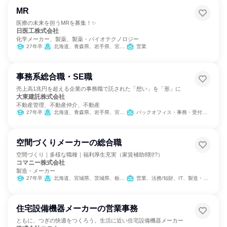
MR
医療の未来を担うMRを募集！✨
日医工株式会社
化学メーカー、製薬、製薬・バイオテクノロジー
27年卒
北海道、青森県、岩手県、宮城県、秋田県、山形県、福島県、茨城県、栃木県、群馬県、埼玉県、千葉県、東京都、神奈川県、新潟県、富山県、石川県、福井県、山梨県、長野県、岐阜県、静岡県、愛知県、三重県、滋賀県、京都府、大阪府、兵庫県、奈良県、和歌山県、鳥取県、島根県、岡山県、広島県、山口県、徳島県、香川県、愛媛県、高知県、福岡県、佐賀県、長崎県、熊本県、大分県、宮崎県、鹿児島県、沖縄県
営業
事務系総合職・SE職
売上高1兆円を超える企業の事務職で託された「想い」を「形」に
大東建託株式会社
不動産管理、不動産仲介、不動産
27年卒
北海道、青森県、岩手県、宮城県、秋田県、山形県、福島県、茨城県、栃木県、群馬県、埼玉県、千葉県、東京都、神奈川県、新潟県、富山県、石川県、福井県、山梨県、長野県、岐阜県、静岡県、愛知県、三重県、滋賀県、京都府、大阪府、兵庫県、奈良県、和歌山県、鳥取県、島根県、岡山県、広島県、山口県、徳島県、香川県、愛媛県、高知県、福岡県、佐賀県、長崎県、熊本県、大分県、宮崎県、鹿児島県、沖縄県
バックオフィス・事務・受付、IT
空間づくりメーカーの総合職
空間づくり｜多様な職種｜福利厚生充実（家賃補助8割!?）
コマニー株式会社
製造・メーカー
27年卒
北海道、宮城県、茨城県、栃木県、埼玉県、東京都、神奈川県、新潟県、富山県、石川県、福井県、長野県、静岡県、愛知県、京都府、大阪府、兵庫県、岡山県、広島県、香川県、福岡県、鹿児島県、沖縄県
営業、法務/知財、IT、製造・生産工程、クリエイティブ/デザイン職、建築/土木/プラント専門職、学術研究
住宅設備機器メーカーの営業事務
ともに、つぎの快適をつくろう。生活に近い住宅設備機器メーカー