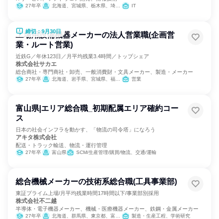
27年卒
北海道、宮城県、栃木県、埼玉県、千葉県、東京都、神奈川県、富山県、長野県、静岡県、愛知県、京都府、大阪府、兵庫県、岡山県、広島県、香川県、福岡県、熊本県、大分県、宮崎県、鹿児島県、沖縄県
IT
締切：9月30日
工場用設備機器メーカーの法人営業職(企画営
業・ルート営業)
近鉄G／年休123日／月平均残業3.4時間／トップシェア
株式会社サカエ
総合商社・専門商社・卸売、一般消費財・文具メーカー、製造・メーカー
27年卒
北海道、岩手県、宮城県、福島県、茨城県、栃木県、群馬県、埼玉県、千葉県、東京都、神奈川県、新潟県、富山県、長野県、静岡県、愛知県、滋賀県、京都府、大阪府、兵庫県、岡山県、広島県、香川県、福岡県、熊本県
営業
富山県|エリア総合職_初期配属エリア確約コー
ス
日本の社会インフラを動かす、「物流の司令塔」になろう
アキタ株式会社
配送・トラック輸送、物流・運行管理
27年卒
富山県
SCM/生産管理/購買/物流、交通/運輸
総合機械メーカーの技術系総合職(工具事業部)
東証プライム上場/月平均残業時間17時間以下/事業部別採用
株式会社不二越
半導体・電子機器メーカー、機械・医療機器メーカー、鉄鋼・金属メーカー
27年卒
北海道、群馬県、東京都、富山県、愛知県、大阪府、広島県、福岡県
製造・生産工程、学術研究