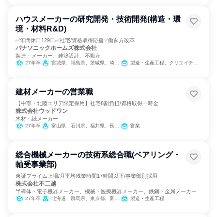
ハウスメーカーの研究開発・技術開発(構造・環
境・材料R&D)
✅年間休日129日✅社宅/資格取得応援✅働き方改革
パナソニックホームズ株式会社
製造・メーカー、建築設計、不動産
27年卒
宮城県、福島県、茨城県、埼玉県、千葉県、東京都、神奈川県、新潟県、富山県、石川県、岐阜県、愛知県、三重県、大阪府、兵庫県、奈良県、岡山県、広島県、山口県、香川県、愛媛県、福岡県、鹿児島県、沖縄県
製造・生産工程、クリエイティブ/デザイン職、建築/土木/プラント専門職
建材メーカーの営業職
【中部・北陸エリア限定採用】社宅8割負担/資格取得一時金
株式会社ウッドワン
木材・紙メーカー
27年卒
富山県、石川県、福井県、長野県、岐阜県、静岡県、愛知県、三重県
営業
総合機械メーカーの技術系総合職(ベアリング・
軸受事業部)
東証プライム上場/月平均残業時間17時間以下/事業部別採用
株式会社不二越
半導体・電子機器メーカー、機械・医療機器メーカー、鉄鋼・金属メーカー
27年卒
北海道、群馬県、東京都、富山県、愛知県、大阪府、広島県、福岡県
製造・生産工程