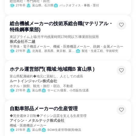
総合商社・専門商社・卸売
27年卒
富山県、石川県
バックオフィス・事務・受付
総合機械メーカーの技術系総合職(マテリアル・
特殊鋼事業部)
東証プライム上場/月平均残業時間17時間以下/事業部別採用
株式会社不二越
半導体・電子機器メーカー、機械・医療機器メーカー、鉄鋼・金属メーカー
27年卒
北海道、群馬県、東京都、富山県、愛知県、大阪府、広島県、福岡県
製造・生産工程、学術研究
ホテル運営部門( 職域:地域職B 富山県 )
富山県配属確約◆地元に貢献し、人としての成長
ルートインジャパン株式会社
ホテル・旅館、観光・旅行・宿泊、不動産
27年卒
富山県
サービス/接客、小売販売/流通
自動車部品メーカーの生産管理
◆完全週休２日制◆アイシン品質を支える生産管理
アイシン・メタルテック株式会社
機械・医療機器メーカー
27年卒
富山県
SCM/生産管理/購買/物流