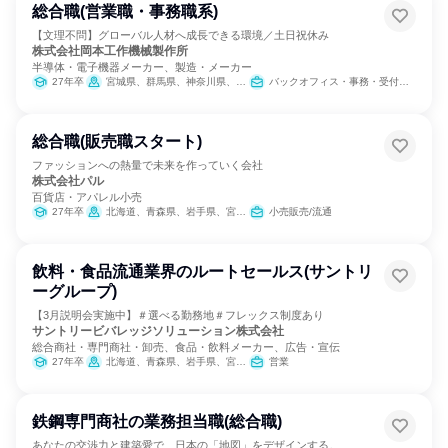
総合職(営業職・事務職系)
【文理不問】グローバル人材へ成長できる環境／土日祝休み
株式会社岡本工作機械製作所
半導体・電子機器メーカー、製造・メーカー
27年卒
宮城県、群馬県、神奈川県、富山県、静岡県、愛知県、大阪府、広島県、福岡県
バックオフィス・事務・受付、営業、経理/税務/財務、IT
総合職(販売職スタート)
ファッションへの熱量で未来を作っていく会社
株式会社パル
百貨店・アパレル小売
27年卒
北海道、青森県、岩手県、宮城県、秋田県、山形県、福島県、茨城県、栃木県、群馬県、埼玉県、千葉県、東京都、神奈川県、新潟県、富山県、石川県、福井県、山梨県、長野県、岐阜県、静岡県、愛知県、三重県、滋賀県、京都府、大阪府、兵庫県、奈良県、和歌山県、鳥取県、島根県、岡山県、広島県、山口県、徳島県、香川県、愛媛県、高知県、福岡県、佐賀県、長崎県、熊本県、大分県、宮崎県、鹿児島県、沖縄県
小売販売/流通
飲料・食品流通業界のルートセールス(サントリ
ーグループ)
【3月説明会実施中】＃選べる勤務地＃フレックス制度あり
サントリービバレッジソリューション株式会社
総合商社・専門商社・卸売、食品・飲料メーカー、広告・宣伝
27年卒
北海道、青森県、岩手県、宮城県、秋田県、山形県、福島県、茨城県、栃木県、群馬県、埼玉県、千葉県、東京都、神奈川県、新潟県、富山県、石川県、福井県、山梨県、長野県、岐阜県、静岡県、愛知県、三重県、滋賀県、京都府、大阪府、兵庫県、奈良県、和歌山県、岡山県、広島県、山口県、徳島県、香川県、愛媛県、高知県、福岡県、佐賀県、長崎県、熊本県、大分県、宮崎県
営業
鉄鋼専門商社の業務担当職(総合職)
あなたの交渉力と建築愛で、日本の「地図」をデザインする。