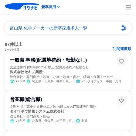
新卒採用
富山県 化学メーカーの新卒採用求人一覧
67件以上
関連度順
1〜67件目
一般職 事務(配属地確約・転勤なし)
完全週休2日制/年休125日以上/配属先確約／転勤なし
株式会社セキノ興産
総合商社・専門商社・卸売、小売・卸売・商社、鉄鋼・金属メーカー
27年卒
埼玉県、千葉県、神奈川県、新潟県、富山県、山梨県、愛知県、滋賀県
バックオフィス・事務・受付
営業職(総合職)
文理不問／完全土日祝休み／国内最大級のIT関連専門商社
ダイワボウ情報システム株式会社
総合商社・専門商社・卸売
27年卒
北海道、青森県、岩手県、宮城県、秋田県、山形県、福島県、茨城県、栃木県、群馬県、埼玉県、千葉県、東京都、神奈川県、新潟県、富山県、石川県、福井県、山梨県、長野県、岐阜県、静岡県、愛知県、三重県、滋賀県、京都府、大阪府、兵庫県、奈良県、和歌山県、鳥取県、島根県、岡山県、広島県、山口県、徳島県、香川県、愛媛県、高知県、福岡県、佐賀県、長崎県、熊本県、大分県、宮崎県、鹿児島県、沖縄県
営業