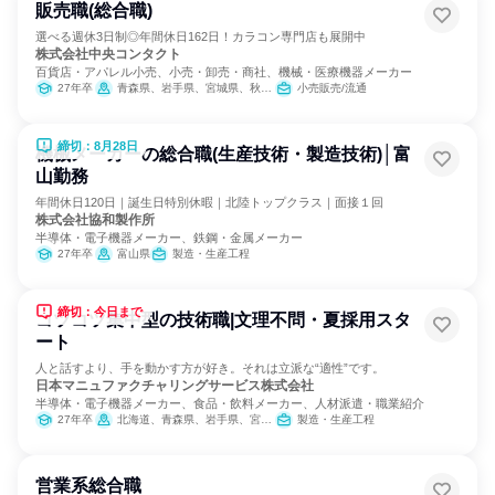
販売職(総合職)
選べる週休3日制◎年間休日162日！カラコン専門店も展開中
株式会社中央コンタクト
百貨店・アパレル小売、小売・卸売・商社、機械・医療機器メーカー
27年卒
青森県、岩手県、宮城県、秋田県、山形県、福島県、茨城県、栃木県、群馬県、埼玉県、千葉県、東京都、神奈川県、富山県、石川県、福井県、山梨県、長野県、岐阜県、静岡県、愛知県、三重県、滋賀県、京都府、大阪府、兵庫県、奈良県、広島県、山口県、徳島県、香川県、愛媛県、福岡県、佐賀県、長崎県、熊本県、大分県、宮崎県、鹿児島県、沖縄県
小売販売/流通
締切：8月28日
機械メーカーの総合職(生産技術・製造技術)│富
山勤務
年間休日120日｜誕生日特別休暇｜北陸トップクラス｜面接１回
株式会社協和製作所
半導体・電子機器メーカー、鉄鋼・金属メーカー
27年卒
富山県
製造・生産工程
締切：今日まで
コツコツ集中型の技術職|文理不問・夏採用スタ
ート
人と話すより、手を動かす方が好き。それは立派な“適性”です。
日本マニュファクチャリングサービス株式会社
半導体・電子機器メーカー、食品・飲料メーカー、人材派遣・職業紹介
27年卒
北海道、青森県、岩手県、宮城県、秋田県、山形県、福島県、茨城県、栃木県、群馬県、埼玉県、千葉県、東京都、神奈川県、新潟県、富山県、石川県、福井県、山梨県、長野県、岐阜県、静岡県、愛知県、三重県、滋賀県、京都府、大阪府、兵庫県、奈良県、和歌山県、鳥取県、島根県、岡山県、広島県、山口県、徳島県、香川県、愛媛県、高知県、福岡県、佐賀県、長崎県、熊本県、大分県、宮崎県、鹿児島県、沖縄県
製造・生産工程
営業系総合職