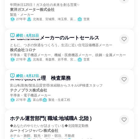
年間休日125日！ガス会社の未来を創る営業✨
東洋ガスメーター株式会社
製造・メーカー
27年卒
北海道、宮城県、埼玉県、富山県、愛知県、大阪府、広島県、福岡県、鹿児島県
営業
締切：8月31日
住宅設備機器メーカーのルートセールス
ともに、つぎの快適をつくろう。生活に近い住宅設備機器メーカー
株式会社コロナ
半導体・電子機器メーカー、機械・医療機器メーカー、鉄鋼・金属メーカー
27年卒
北海道、青森県、岩手県、宮城県、秋田県、山形県、福島県、茨城県、栃木県、群馬県、埼玉県、千葉県、東京都、神奈川県、新潟県、富山県、石川県、福井県、山梨県、長野県、岐阜県、静岡県、愛知県、三重県、滋賀県、京都府、大阪府、兵庫県、鳥取県、岡山県、広島県、山口県、香川県、愛媛県、福岡県、長崎県、熊本県、大分県、宮崎県、鹿児島県、沖縄県
営業
締切：8月17日
富山県|品質管理 検査業務
富山/転勤無/製造品質管理/未経験からスキルUP検査スタッフ
テクノプラス株式会社
半導体・電子機器メーカー
27年卒
富山県
製造・生産工程
ホテル運営部門( 職域:地域職A 北陸 )
◆あなたのやりたいが詰まっている◆北陸限定勤務
ルートインジャパン株式会社
ホテル・旅館、観光・旅行・宿泊、不動産