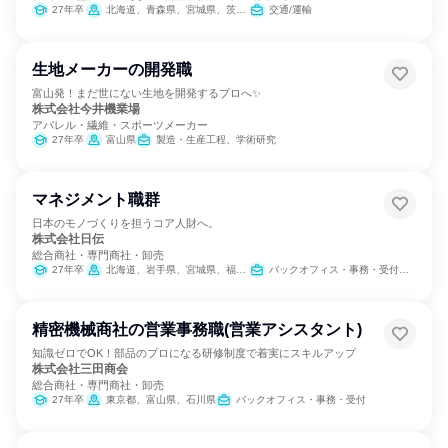
27年卒
北海道、青森県、宮城県、茨城県、千葉県、東京都、神奈川県、新潟県、富山県、静岡県、愛知県、三重県、大阪府、兵庫県、和歌山県、岡山県、広島県、山口県、徳島県、愛媛県、福岡県、長崎県、大分県、鹿児島県、沖縄県
交通/運輸
生地メーカーの開発職
富山発！まだ世にない生地を開発するプロへ✨
株式会社今井機業場
アパレル・繊維・スポーツメーカー
27年卒
富山県
製造・生産工程、学術研究
マネジメント職群
日本のモノづくりを担うコア人財へ。
株式会社日伝
総合商社・専門商社・卸売
27年卒
北海道、岩手県、宮城県、福島県、茨城県、栃木県、群馬県、埼玉県、千葉県、東京都、神奈川県、新潟県、富山県、石川県、長野県、静岡県、愛知県、三重県、滋賀県、京都府、大阪府、兵庫県、岡山県、広島県、香川県、福岡県、熊本県
バックオフィス・事務・受付、営業、製造・生産工程
精密機械商社の営業事務職(営業アシスタント)
知識ゼロでOK！部品のプロになる研修制度で着実にスキルアップ
株式会社三田商会
総合商社・専門商社・卸売
27年卒
東京都、富山県、石川県
バックオフィス・事務・受付