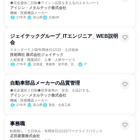
◆完全週休二日制◆アイシン品質を支えるのエキスパート
アイシン・メタルテック株式会社
機械・医療機器メーカー
27年卒
富山県
広報/IR
ジェイテックグループ_ITエンジニア_ WEB説明
会
スタンダード上場/年間休日121日・土日祝休
技術商社 株式会社ジェイテック
人材派遣・職業紹介、人事・人材サービス
27年卒
北海道、青森県、岩手県、宮城県、秋田県、山形県、福島県、茨城県、栃木県、群馬県、埼玉県、千葉県、東京都、神奈川県、新潟県、富山県、石川県、福井県、山梨県、長野県、岐阜県、静岡県、愛知県、三重県、滋賀県、京都府、大阪府、兵庫県、奈良県、和歌山県、鳥取県、島根県、岡山県、広島県、山口県、徳島県、香川県、愛媛県、高知県、福岡県、佐賀県、長崎県、熊本県、大分県、宮崎県、鹿児島県、沖縄県
IT
自動車部品メーカーの品質管理
◆完全週休２日制◆世界基準の「安全」を設計する。
アイシン・メタルテック株式会社
機械・医療機器メーカー
27年卒
富山県
製造・生産工程
事務職
転勤無し・土日休み・年間休日121日/ワークライフバランス
疋田産業株式会社