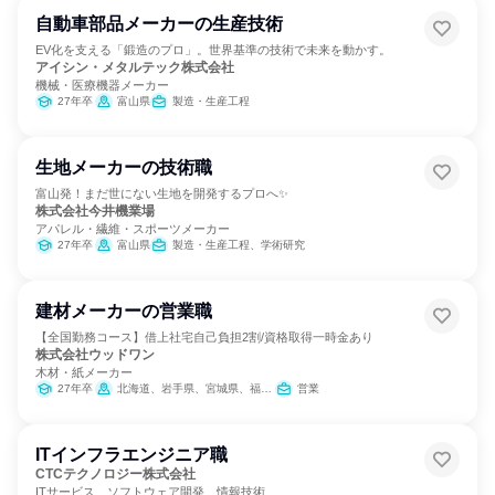
自動車部品メーカーの生産技術
EV化を支える「鍛造のプロ」。世界基準の技術で未来を動かす。
アイシン・メタルテック株式会社
機械・医療機器メーカー
27年卒
富山県
製造・生産工程
生地メーカーの技術職
富山発！まだ世にない生地を開発するプロへ✨
株式会社今井機業場
アパレル・繊維・スポーツメーカー
27年卒
富山県
製造・生産工程、学術研究
建材メーカーの営業職
【全国勤務コース】借上社宅自己負担2割/資格取得一時金あり
株式会社ウッドワン
木材・紙メーカー
27年卒
北海道、岩手県、宮城県、福島県、茨城県、栃木県、群馬県、埼玉県、千葉県、東京都、神奈川県、新潟県、富山県、石川県、福井県、長野県、岐阜県、静岡県、愛知県、三重県、滋賀県、京都府、大阪府、兵庫県、鳥取県、岡山県、広島県、山口県、香川県、愛媛県、福岡県、長崎県、熊本県、大分県、宮崎県、鹿児島県、沖縄県
営業
ITインフラエンジニア職
CTCテクノロジー株式会社
ITサービス、ソフトウェア開発、情報技術