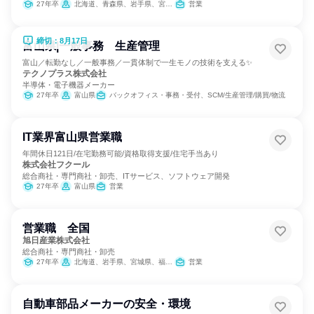
27年卒
北海道、青森県、岩手県、宮城県、秋田県、山形県、福島県、茨城県、栃木県、群馬県、埼玉県、千葉県、東京都、神奈川県、新潟県、富山県、石川県、福井県、山梨県、長野県、岐阜県、静岡県、愛知県、三重県、滋賀県、京都府、大阪府、兵庫県、奈良県、和歌山県、鳥取県、島根県、岡山県、広島県、山口県、徳島県、香川県、愛媛県、高知県、福岡県、佐賀県、長崎県、熊本県、大分県、宮崎県、鹿児島県、沖縄県
営業
締切：8月17日
富山県|一般事務 生産管理
富山／転勤なし／一般事務／一貫体制で一生モノの技術を支える✨
テクノプラス株式会社
半導体・電子機器メーカー
27年卒
富山県
バックオフィス・事務・受付、SCM/生産管理/購買/物流
IT業界富山県営業職
年間休日121日/在宅勤務可能/資格取得支援/住宅手当あり
株式会社フクール
総合商社・専門商社・卸売、ITサービス、ソフトウェア開発
27年卒
富山県
営業
営業職 全国
旭日産業株式会社
総合商社・専門商社・卸売
27年卒
北海道、岩手県、宮城県、福島県、栃木県、埼玉県、東京都、神奈川県、新潟県、富山県、静岡県、愛知県、大阪府、岡山県、広島県、山口県、香川県、福岡県、鹿児島県
営業
自動車部品メーカーの安全・環境