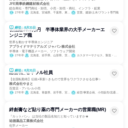
JFE商事鉄鋼建材株式会社
総合商社・専門商社・卸売、小売・卸売・商社、インフラ・鉱業
27年卒
北海道、宮城県、千葉県、東京都、神奈川県、新潟県、富山県、静岡県、愛知県、大阪府、岡山県、広島県、香川県、福岡県、鹿児島県、沖縄県
営業、建築/土木/プラント専門職
締切：8月31日
初任給38.5万円 半導体業界の大手メーカーエ
ンジニア職
世界を動かす半導体エンジニア
アプライドマテリアルズ ジャパン株式会社
半導体・電子機器メーカー、ソフトウェア開発
27年卒
北海道、岩手県、山形県、茨城県、千葉県、東京都、神奈川県、富山県、石川県、山梨県、愛知県、三重県、京都府、大阪府、広島県、佐賀県、長崎県、熊本県、大分県
カスタマーサクセス、製造・生産工程
締切：8月31日
総合職_ゼネラル社員
【全国転勤有】伝統×革新✨きもので世界をワクワクさせる仕事✨
株式会社やまと
百貨店・アパレル小売
27年卒
北海道、青森県、岩手県、宮城県、茨城県、栃木県、群馬県、埼玉県、千葉県、東京都、神奈川県、富山県、石川県、山梨県、静岡県、愛知県、京都府、大阪府、兵庫県、岡山県、広島県、香川県、高知県、福岡県、長崎県、熊本県、大分県、宮崎県、鹿児島県
経営/事業企画、小売販売/流通、営業、経理/税務/財務、人事、総務、広報/IR、クリエイティブ/デザイン職、商品企画、製造・生産工程、マーケティング・広告・宣伝、カスタマーサポート/コールセンター
絆創膏など貼り薬の専門メーカーの営業職(MR)
『カットバン』 は当社の製品名知だと知っていますか★
祐徳薬品工業株式会社
化学メーカー