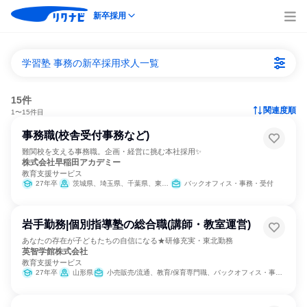
新卒採用
学習塾 事務の新卒採用求人一覧
15件
関連度順
1〜15件目
事務職(校舎受付事務など)
難関校を支える事務職。企画・経営に挑む本社採用✨
株式会社早稲田アカデミー
教育支援サービス
27年卒
茨城県、埼玉県、千葉県、東京都、神奈川県
バックオフィス・事務・受付
岩手勤務|個別指導塾の総合職(講師・教室運営)
あなたの存在が子どもたちの自信になる★研修充実・東北勤務
英智学館株式会社
教育支援サービス
27年卒
山形県
小売販売/流通、教育/保育専門職、バックオフィス・事務・受付