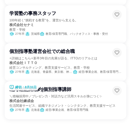
学習塾の事務スタッフ
100年続く“挑戦する教育”を、運営から支える。
株式会社セナミ
教育・学校
27年卒
茨城県
教育/保育専門職、バックオフィス・事務・受付
個別指導塾運営会社での総合職
⭐詳細はこちら⭐新卒3年目の先輩が語る、ITTOのリアルとは
株式会社ＩＴＴＯ
経営コンサルティング、教育支援サービス、教育・学校
27年卒
北海道、青森県、東京都、神奈川県、山梨県、岐阜県、静岡県、愛知県、滋賀県、京都府、大阪府、兵庫県、奈良県、徳島県
経営/事業企画、教育/保育専門職、商品企画、マーケティング・広告・宣伝
締切：8月31日
北海道配属確約|個別指導講師
＼積極採用中／プレゼン力・対話力など汎用スキルが身につく✨
株式会社練成会
生活関連サービス、組織マネジメント・シンクタンク、教育支援サービス
27年卒
北海道
経営/事業企画、教育/保育専門職