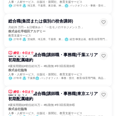
人事・人材サービス、出版社・新聞社、教育支援サービス
27年卒
埼玉県、千葉県、東京都、神奈川県
バックオフィス・事務・受付、教育/保育専門職、商品企画
総合職(集団または個別の校舎講師)
月給26 万円～＆日曜休み！「一生モノのマネジメント力 」
株式会社早稲田アカデミー
教育支援サービス
27年卒
茨城県、埼玉県、千葉県、東京都、神奈川県
経営/事業企画、教育/保育専門職、人事
締切：今日まで
臨海セミナー総合職(講師職・事務職)千葉エリア
初期配属確約
#夏採用開始#初任給31万～ #転勤無 #年3回長期休暇
株式会社臨海
人事・人材サービス、出版社・新聞社、教育支援サービス
27年卒
千葉県
バックオフィス・事務・受付、教育/保育専門職、商品企画
締切：今日まで
臨海セミナー総合職(講師職・事務職)東京エリア
初期配属確約
#夏採用開始#初任給31万～ #転勤無 #年3回長期休暇
株式会社臨海
人事・人材サービス、出版社・新聞社、教育支援サービス