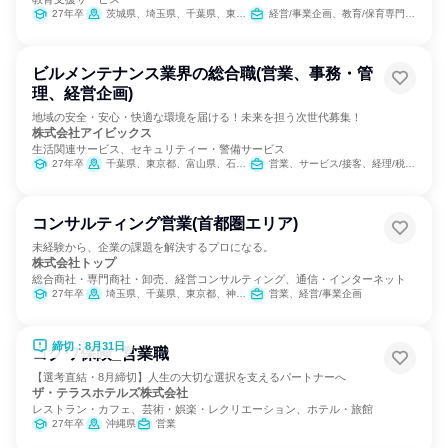
27年卒
茨城県、埼玉県、千葉県、東京都、神奈川県
経営/事業企画、教育/保育専門職、人事
ビルメンテナンス業界の総合職(営業、事務・管
理、経営企画)
地域の安全・安心・快適な環境を届ける！未来を担う次世代募集！
株式会社アイビックス
生活関連サービス、セキュリティー・警備サービス
27年卒
千葉県、東京都、富山県、石川県、福井県、滋賀県、京都府
営業、サービス/接客、経理/税務/財務、人事、総務、IT、広報/IR、マーケティング・広告・宣伝、経営/事業企画
コンサルティング営業(首都圏エリア)
未経験から、企業の課題を解決するプロになる。
株式会社トップ
総合商社・専門商社・卸売、経営コンサルティング、通信・インターネット
27年卒
埼玉県、千葉県、東京都、神奈川県
営業、経営/事業企画
締切：8月31日
コクワ保険_営業職
【選考直結・8月締切】人生の大切な選択を支えるパートナーへ
ザ・テラスホテルズ株式会社
レストラン・カフェ、芸術・娯楽・レクリエーション、ホテル・旅館
27年卒
沖縄県
営業