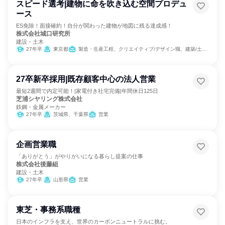
スピード選考|建物に命を吹き込む空間プロデュ
ース
ES免除！面接確約！自分が関わった建物が地図に残る達成感！
株式会社城口研究所
建設・土木
27年卒
東京都
製造・生産工程、クリエイティブ/デザイン職、建築/土木/プラント専門職
27卒新卒採用|既存顧客中心の法人営業
最短2週間で内定可能！|家電付き社宅完備|年間休日125日
芝浦シヤリング株式会社
鉄鋼・金属メーカー
27年卒
茨城県、千葉県
営業
企画営業職
「ありがとう」がやりがいになる暮らし提案の仕事
株式会社後藤組
建設・土木
27年卒
山形県
営業
東芝・事務系職種
日本のインフラを支え、世界のカーボンニュートラルに挑む。