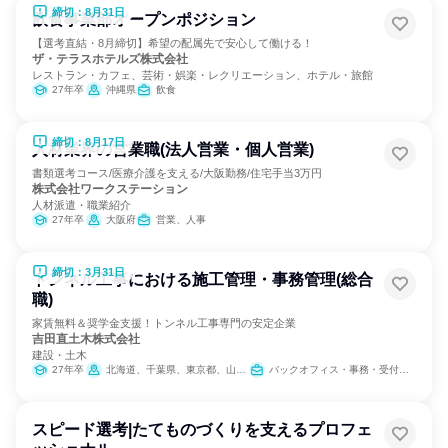
締切：8月31日
飲食事業部オープンポジション
【選考直結・8月締切】希望の配属先で安心して働ける！
ザ・テラスホテルズ株式会社
レストラン・カフェ、芸術・娯楽・レクリエーション、ホテル・旅館
27年卒
沖縄県
飲食
締切：8月17日
人材業界の営業職(法人営業・個人営業)
書類選考コース/医療介護を支える/大阪勤務/住宅手当3万円
株式会社ワークステーション
人材派遣・職業紹介
27年卒
大阪府
営業、人事
締切：3月31日
トンネル工事における施工管理・事務管理(総合
職)
家賃無料＆奨学金支援！トンネル工事専門の安定企業
吉田直土木株式会社
建設・土木
27年卒
北海道、千葉県、東京都、山梨県、岐阜県、愛知県、京都府、大阪府
バックオフィス・事務・受付、建築/土木/プラント専門職
スピード選考|たてものづくりを支えるプロフェ