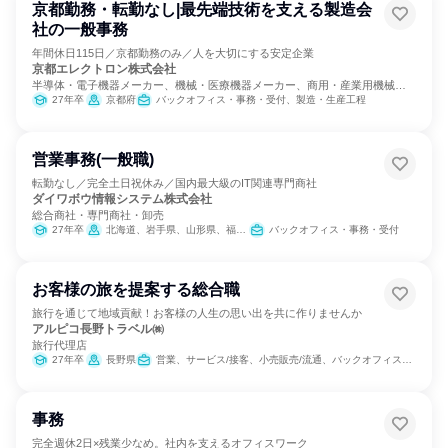
京都勤務・転勤なし|最先端技術を支える製造会
社の一般事務
年間休日115日／京都勤務のみ／人を大切にする安定企業
京都エレクトロン株式会社
半導体・電子機器メーカー、機械・医療機器メーカー、商用・産業用機械サ
ービス
27年卒
京都府
バックオフィス・事務・受付、製造・生産工程
営業事務(一般職)
転勤なし／完全土日祝休み／国内最大級のIT関連専門商社
ダイワボウ情報システム株式会社
総合商社・専門商社・卸売
27年卒
北海道、岩手県、山形県、福島県、群馬県、千葉県、東京都、福井県、岐阜県、静岡県、愛知県、広島県、山口県、高知県、熊本県、宮崎県、鹿児島県、沖縄県
バックオフィス・事務・受付
お客様の旅を提案する総合職
旅行を通じて地域貢献！お客様の人生の思い出を共に作りませんか
アルピコ長野トラベル㈱
旅行代理店
27年卒
長野県
営業、サービス/接客、小売販売/流通、バックオフィス・事務・受付
事務
完全週休2日×残業少なめ。社内を支えるオフィスワーク