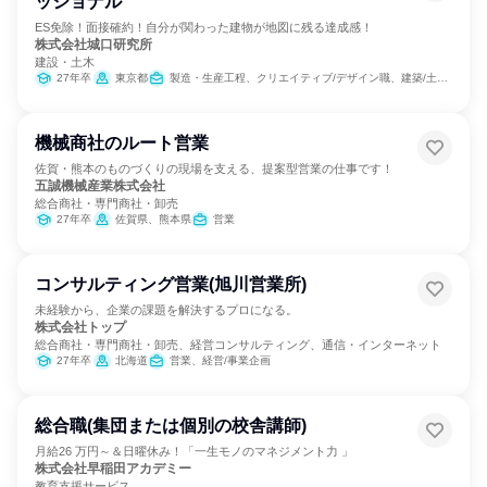
ッショナル
ES免除！面接確約！自分が関わった建物が地図に残る達成感！
株式会社城口研究所
建設・土木
27年卒
東京都
製造・生産工程、クリエイティブ/デザイン職、建築/土木/プラント専門職
機械商社のルート営業
佐賀・熊本のものづくりの現場を支える、提案型営業の仕事です！
五誠機械産業株式会社
総合商社・専門商社・卸売
27年卒
佐賀県、熊本県
営業
コンサルティング営業(旭川営業所)
未経験から、企業の課題を解決するプロになる。
株式会社トップ
総合商社・専門商社・卸売、経営コンサルティング、通信・インターネット
27年卒
北海道
営業、経営/事業企画
総合職(集団または個別の校舎講師)
月給26 万円～＆日曜休み！「一生モノのマネジメント力 」
株式会社早稲田アカデミー
教育支援サービス