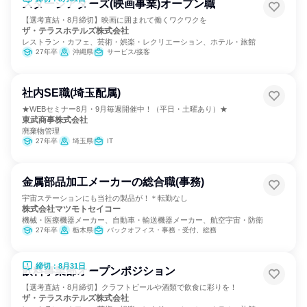
スターシアターズ(映画事業)オープン職
【選考直結・8月締切】映画に囲まれて働くワクワクを
ザ・テラスホテルズ株式会社
レストラン・カフェ、芸術・娯楽・レクリエーション、ホテル・旅館
27年卒
沖縄県
サービス/接客
社内SE職(埼玉配属)
★WEBセミナー8月・9月毎週開催中！（平日・土曜あり）★
東武商事株式会社
廃棄物管理
27年卒
埼玉県
IT
金属部品加工メーカーの総合職(事務)
宇宙ステーションにも当社の製品が！＊転勤なし
株式会社マツモトセイコー
機械・医療機器メーカー、自動車・輸送機器メーカー、航空宇宙・防衛
27年卒
栃木県
バックオフィス・事務・受付、総務
締切：8月31日
飲料事業部オープンポジション
【選考直結・8月締切】クラフトビールや酒類で飲食に彩りを！
ザ・テラスホテルズ株式会社