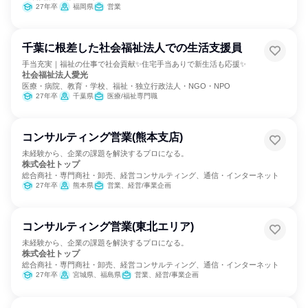
27年卒
福岡県
営業
千葉に根差した社会福祉法人での生活支援員
手当充実｜福祉の仕事で社会貢献✨住宅手当ありで新生活も応援✨
社会福祉法人愛光
医療・病院、教育・学校、福祉・独立行政法人・NGO・NPO
27年卒
千葉県
医療/福祉専門職
コンサルティング営業(熊本支店)
未経験から、企業の課題を解決するプロになる。
株式会社トップ
総合商社・専門商社・卸売、経営コンサルティング、通信・インターネット
27年卒
熊本県
営業、経営/事業企画
コンサルティング営業(東北エリア)
未経験から、企業の課題を解決するプロになる。
株式会社トップ
総合商社・専門商社・卸売、経営コンサルティング、通信・インターネット
27年卒
宮城県、福島県
営業、経営/事業企画