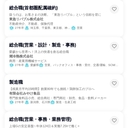
総合職(首都圏配属確約)
扱うのは、お客さまの決断。 「東急リバブル」という信頼を背に
東急リバブル株式会社
不動産仲介、不動産、保険代理
27年卒
埼玉県、千葉県、東京都、神奈川県
営業
総合職(営業・設計・製造・事務)
愛媛から世界へ！洋上の快適を創る総合職
潮冷熱株式会社
商用・産業用機械サービス
27年卒
愛媛県
営業、バックオフィス・事務・受付、交通/運輸、SCM/生産管理/購買/物流、経理/税務/財務、人事、総務、製造・生産工程、建築/土木/プラント専門職、学術研究、カスタマーサポート/コールセンター
製造職
【残業月平均15時間】創業80年でも挑戦！鶏卵加工のプロへ
有限会社みやけ食品
専門飲食料品小売、総合商社・専門商社・卸売、食品・飲料メーカー
27年卒
新潟県、石川県
製造・生産工程
総合職(営業・事務・業務管理)
上場Gの安定基盤✨年休124日＆実働7.25hで働く⭐