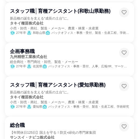
スタッフ職│育種アシスタント(和歌山県勤務)
新品種の誕生を支える“成長の土台”に。
タキイ種苗株式会社
小売・卸売・商社、製造・メーカー、農業・林業・水産業
27年卒
和歌山県
バックオフィス・事務・受付、製造・生産工程、学術研究
企画事務職
九州精密工業株式会社
総合商社・専門商社・卸売、製造・メーカー
27年卒
佐賀県
バックオフィス・事務・受付、人事、広報/IR、マーケティング・広告・宣伝
スタッフ職│育種アシスタント(愛知県勤務)
新品種の誕生を支える“成長の土台”に。
タキイ種苗株式会社
小売・卸売・商社、製造・メーカー、農業・林業・水産業
27年卒
愛知県
バックオフィス・事務・受付、製造・生産工程、学術研究
総合職
【年間休日125日】国土を守る！防災×緑化の専門家集団
サンスイ・ナビコ株式会社