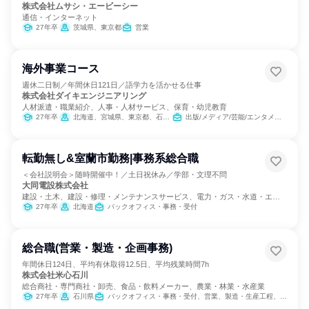
株式会社ムサシ・エービーシー
通信・インターネット
27年卒
茨城県、東京都
営業
海外事業コース
週休二日制／年間休日121日／語学力を活かせる仕事
株式会社ダイキエンジニアリング
人材派遣・職業紹介、人事・人材サービス、保育・幼児教育
27年卒
北海道、宮城県、東京都、石川県、愛知県、大阪府、広島県、福岡県
出版/メディア/芸能/エンタメ専門職、営業、バックオフィス・事務・受付、広報/IR
転勤無し&室蘭市勤務|事務系総合職
＜会社説明会＞随時開催中！／土日祝休み／学部・文理不問
大同電設株式会社
建設・土木、建設・修理・メンテナンスサービス、電力・ガス・水道・エネ
ルギー
27年卒
北海道
バックオフィス・事務・受付
総合職(営業・製造・企画事務)
年間休日124日、平均有休取得12.5日、平均残業時間7h
株式会社米心石川
総合商社・専門商社・卸売、食品・飲料メーカー、農業・林業・水産業
27年卒
石川県
バックオフィス・事務・受付、営業、製造・生産工程、商品企画