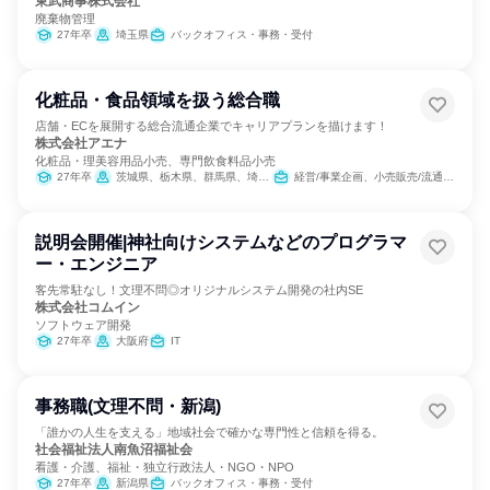
東武商事株式会社
廃棄物管理
27年卒
埼玉県
バックオフィス・事務・受付
化粧品・食品領域を扱う総合職
店舗・ECを展開する総合流通企業でキャリアプランを描けます！
株式会社アエナ
化粧品・理美容用品小売、専門飲食料品小売
27年卒
茨城県、栃木県、群馬県、埼玉県、千葉県、東京都、神奈川県、愛知県、滋賀県、京都府、大阪府、兵庫県、奈良県、和歌山県
経営/事業企画、小売販売/流通、SCM/生産管理/購買/物流、人事、総務、営業、商品企画、マーケティング・広告・宣伝
説明会開催|神社向けシステムなどのプログラマ
ー・エンジニア
客先常駐なし！文理不問◎オリジナルシステム開発の社内SE
株式会社コムイン
ソフトウェア開発
27年卒
大阪府
IT
事務職(文理不問・新潟)
「誰かの人生を支える」地域社会で確かな専門性と信頼を得る。
社会福祉法人南魚沼福祉会
看護・介護、福祉・独立行政法人・NGO・NPO
27年卒
新潟県
バックオフィス・事務・受付