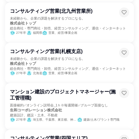
コンサルティング営業(北九州営業所)
未経験から、企業の課題を解決するプロになる。
株式会社トップ
総合商社・専門商社・卸売、経営コンサルティング、通信・インターネット
27年卒
福岡県
営業、経営/事業企画
コンサルティング営業(札幌支店)
未経験から、企業の課題を解決するプロになる。
株式会社トップ
総合商社・専門商社・卸売、経営コンサルティング、通信・インターネット
27年卒
北海道
営業、経営/事業企画
マンション建設のプロジェクトマネージャー(施
工管理職)
面接確約✅オンライン説明会_1ｈ※毎週開催✅グループ面接なし
生和コーポレーション株式会社
建築設計、建設・土木、不動産
27年卒
埼玉県、千葉県、東京都、神奈川県
建築/土木/プラント専門職
コンサルティング営業(四国エリア)