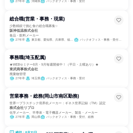
27年卒
沖縄県
バックオフィス・事務・受付
総合職(営業・事務・現業)
少数精鋭で挑む食の総合職募集✨
阪神低温株式会社
食品・飲料メーカー
27年卒
東京都、愛知県、兵庫県、福岡県
バックオフィス・事務・受付、営業、製造・生産工程、SCM/生産管理/購買/物流、経理/税務/財務、人事、総務、広報/IR、商品企画、マーケティング・広告・宣伝
事務職(埼玉配属)
★WEBセミナー8月・9月毎週開催中！（平日・土曜あり）★
東武商事株式会社
廃棄物管理
27年卒
埼玉県
バックオフィス・事務・受付
営業事務・総務(岡山市南区勤務)
世界一プラスチック境界杭メーカー：ギネス世界記録（TM）認定
株式会社リプロ
化学メーカー、半導体・電子機器メーカー、製造・メーカー
27年卒
岡山県
バックオフィス・事務・受付、総務
締切：8月31日