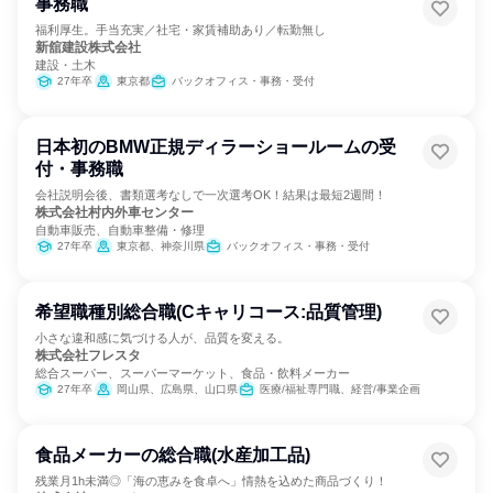
事務職
福利厚生。手当充実／社宅・家賃補助あり／転勤無し
新舘建設株式会社
建設・土木
27年卒
東京都
バックオフィス・事務・受付
日本初のBMW正規ディラーショールームの受
付・事務職
会社説明会後、書類選考なしで一次選考OK！結果は最短2週間！
株式会社村内外車センター
自動車販売、自動車整備・修理
27年卒
東京都、神奈川県
バックオフィス・事務・受付
希望職種別総合職(Cキャリコース:品質管理)
小さな違和感に気づける人が、品質を変える。
株式会社フレスタ
総合スーパー、スーパーマーケット、食品・飲料メーカー
27年卒
岡山県、広島県、山口県
医療/福祉専門職、経営/事業企画
食品メーカーの総合職(水産加工品)
残業月1h未満◎「海の恵みを食卓へ」情熱を込めた商品づくり！