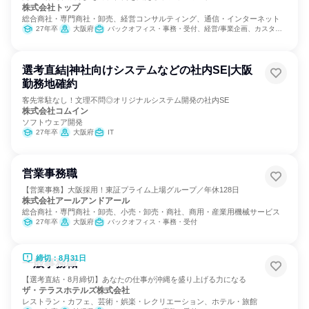
株式会社トップ
総合商社・専門商社・卸売、経営コンサルティング、通信・インターネット
27年卒
大阪府
バックオフィス・事務・受付、経営/事業企画、カスタマーサポート/コールセンター
選考直結|神社向けシステムなどの社内SE|大阪
勤務地確約
客先常駐なし！文理不問◎オリジナルシステム開発の社内SE
株式会社コムイン
ソフトウェア開発
27年卒
大阪府
IT
営業事務職
【営業事務】大阪採用！東証プライム上場グループ／年休128日
株式会社アールアンドアール
総合商社・専門商社・卸売、小売・卸売・商社、商用・産業用機械サービス
27年卒
大阪府
バックオフィス・事務・受付
締切：8月31日
一般事務職
【選考直結・8月締切】あなたの仕事が沖縄を盛り上げる力になる
ザ・テラスホテルズ株式会社
レストラン・カフェ、芸術・娯楽・レクリエーション、ホテル・旅館