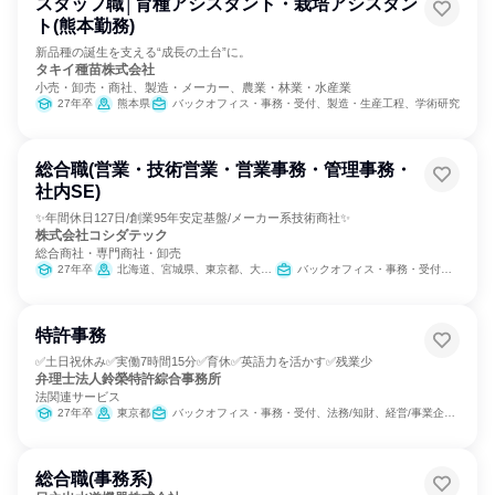
スタッフ職│育種アシスタント・栽培アシスタン
ト(熊本勤務)
新品種の誕生を支える“成長の土台”に。
タキイ種苗株式会社
小売・卸売・商社、製造・メーカー、農業・林業・水産業
27年卒
熊本県
バックオフィス・事務・受付、製造・生産工程、学術研究
総合職(営業・技術営業・営業事務・管理事務・
社内SE)
✨年間休日127日/創業95年安定基盤/メーカー系技術商社✨
株式会社コシダテック
総合商社・専門商社・卸売
27年卒
北海道、宮城県、東京都、大阪府
バックオフィス・事務・受付、IT、営業
特許事務
✅土日祝休み✅実働7時間15分✅育休✅英語力を活かす✅残業少
弁理士法人鈴榮特許綜合事務所
法関連サービス
27年卒
東京都
バックオフィス・事務・受付、法務/知財、経営/事業企画、コンサル/士業/リサーチャー
総合職(事務系)