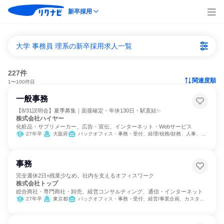
新卒採用
大学 事務員 理系の新卒採用求人一覧
227件
関連度順
1〜100件目
一般事務
【8/31説明会】夏季募集｜面接確定・年休130日・駅直結✨
株式会社ハイヤー
化粧品・サプリメーカー、広告・宣伝、インターネット・Webサービス
27年卒
大阪府
バックオフィス・事務・受付、経理/税務/財務、人事、総務
事務
完全週休2日×残業少なめ。社内を支えるオフィスワーク
株式会社トップ
総合商社・専門商社・卸売、経営コンサルティング、通信・インターネット
27年卒
東京都
バックオフィス・事務・受付、経営/事業企画、カスタマーサポート/コールセンター