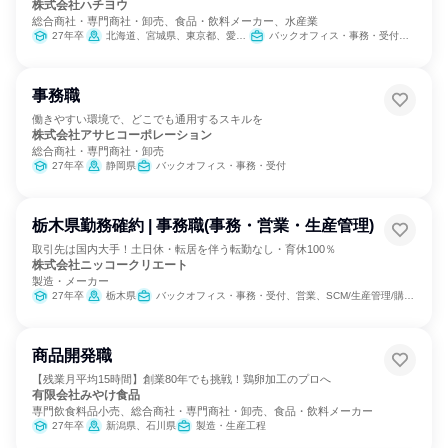
株式会社ハチヨウ
総合商社・専門商社・卸売、食品・飲料メーカー、水産業
27年卒
北海道、宮城県、東京都、愛知県、福岡県
バックオフィス・事務・受付、経営/事業企画、営業、製造・生産工程、SCM/生産管理/購買/物流、人事、総務、IT、商品企画
事務職
働きやすい環境で、どこでも通用するスキルを
株式会社アサヒコーポレーション
総合商社・専門商社・卸売
27年卒
静岡県
バックオフィス・事務・受付
栃木県勤務確約 | 事務職(事務・営業・生産管理)
取引先は国内大手！土日休・転居を伴う転勤なし・育休100％
株式会社ニッコークリエート
製造・メーカー
27年卒
栃木県
バックオフィス・事務・受付、営業、SCM/生産管理/購買/物流
商品開発職
【残業月平均15時間】創業80年でも挑戦！鶏卵加工のプロへ
有限会社みやけ食品
専門飲食料品小売、総合商社・専門商社・卸売、食品・飲料メーカー
27年卒
新潟県、石川県
製造・生産工程