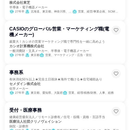
株式会社東芝
半導体・電子機器メーカー
27年卒
北海道、東京都、神奈川県、新潟県、富山県、愛知県、大阪府、岡山県、広島県、香川県、福岡県、沖縄県
営業、経営/事業企画、SCM/生産管理/購買/物流、バックオフィス・事務・受付、経理/税務/財務、人事、総務、法務/知財、IT、広報/IR、組織運営管理・公務員・事務系職種
CASIOのグローバル営業・マーケティング職(電
機メーカー)
裁量大！カシオの営業マーケティング職で専門性を一緒に高めよう
カシオ計算機株式会社
一般消費財・文具メーカー、半導体・電子機器メーカー
27年卒
東京都
営業、マーケティング・広告・宣伝
事務系
有休消化50％以上★完全土日祝休★海外で働ける★住宅補助あり
セメダイン株式会社
化学メーカー
27年卒
東京都、愛知県、大阪府
営業、経理/税務/財務、人事、総務
受付・医療事務
健康経営優良法人／リモート診療有／住宅・役職・資格・言語手当
医療法人社団クリノヴェイション
病院・診療所