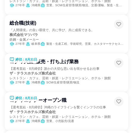
レストラン・カフェ、芸術・娯楽・レクリエーション、ホテル・旅館
27年卒
沖縄県
営業、SCM/生産管理/購買/物流、交通/運輸、製造・生産工程
総合職(技術)
『人間環境』の良い環境で、共に学び、共に成長できる。
株式会社マツバラ
鉄鋼・金属メーカー
27年卒
岐阜県
製造・生産工程、学術研究、営業、カスタマーサクセス、バックオフィス・事務・受付、総務
締切：8月31日
コクワ火薬_販売・打ち上げ業務
【選考直結・8月締切】誰かの大切な思い出を咲かせるお仕事
ザ・テラスホテルズ株式会社
レストラン・カフェ、芸術・娯楽・レクリエーション、ホテル・旅館
27年卒
沖縄県
SCM/生産管理/購買/物流
締切：8月31日
コクワエナジーオープン職
【選考直結・8月締切】沖縄のライフラインを繋ぐインフラの仕事
ザ・テラスホテルズ株式会社
レストラン・カフェ、芸術・娯楽・レクリエーション、ホテル・旅館
27年卒
沖縄県
営業、小売販売/流通