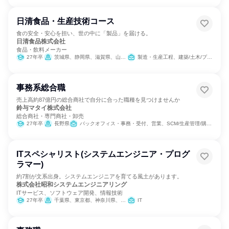
日清食品・生産技術コース
食の安全・安心を担い、世の中に「製品」を届ける。
日清食品株式会社
食品・飲料メーカー
27年卒
茨城県、静岡県、滋賀県、山口県
製造・生産工程、建築/土木/プラント専門職
事務系総合職
売上高約87億円の総合商社で自分に合った職種を見つけませんか
鈴与マタイ株式会社
総合商社・専門商社・卸売
27年卒
長野県
バックオフィス・事務・受付、営業、SCM/生産管理/購買/物流、製造・生産工程
ITスペシャリスト(システムエンジニア・プログ
ラマー)
約7割が文系出身。システムエンジニアを育てる風土があります。
株式会社昭和システムエンジニアリング
ITサービス、ソフトウェア開発、情報技術
27年卒
千葉県、東京都、神奈川県、大阪府
IT