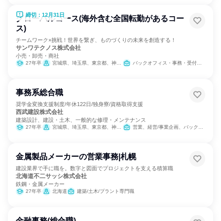
締切：12月31日
グローバルコース(海外含む全国転勤があるコー
ス)
チームワーク×挑戦！世界を繋ぎ、ものづくりの未来を創造する！
サンワテクノス株式会社
小売・卸売・商社
27年卒
宮城県、埼玉県、東京都、神奈川県、新潟県、富山県、石川県、山梨県、長野県、静岡県、愛知県、三重県、京都府、大阪府、兵庫県、広島県、愛媛県、福岡県、長崎県、熊本県
バックオフィス・事務・受付、営業、経理/税務/財務、人事、総務、法務/知財、広報/IR、組織運営管理・公務員・事務系職種
事務系総合職
奨学金変換支援制度/年休122日/独身寮/資格取得支援
西武建設株式会社
建築設計、建設・土木、一般的な修理・メンテナンス
27年卒
宮城県、埼玉県、東京都、神奈川県、長野県、静岡県、愛知県、滋賀県、大阪府、福岡県
営業、経営/事業企画、バックオフィス・事務・受付、経理/税務/財務、人事、総務、法務/知財、IT
金属製品メーカーの営業事務|札幌
建設業界で手に職を。数字と図面でプロジェクトを支える積算職
北海道不二サッシ株式会社
鉄鋼・金属メーカー
27年卒
北海道
建築/土木/プラント専門職
金融事務(総合職)