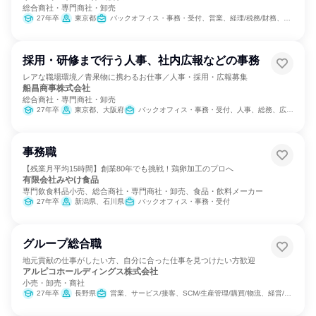
総合商社・専門商社・卸売
27年卒
東京都
バックオフィス・事務・受付、営業、経理/税務/財務、人事、総務、製造・生産工程、建築/土木/プラント専門職
採用・研修まで行う人事、社内広報などの事務
レアな職場環境／青果物に携わるお仕事／人事・採用・広報募集
船昌商事株式会社
総合商社・専門商社・卸売
27年卒
東京都、大阪府
バックオフィス・事務・受付、人事、総務、広報/IR
事務職
【残業月平均15時間】創業80年でも挑戦！鶏卵加工のプロへ
有限会社みやけ食品
専門飲食料品小売、総合商社・専門商社・卸売、食品・飲料メーカー
27年卒
新潟県、石川県
バックオフィス・事務・受付
グループ総合職
地元貢献の仕事がしたい方、自分に合った仕事を見つけたい方歓迎
アルピコホールディングス株式会社
小売・卸売・商社
27年卒
長野県
営業、サービス/接客、SCM/生産管理/購買/物流、経営/事業企画