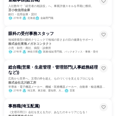
入社数年で「経営者の相談役」へ。事業評価スキルを早期に獲得。
苫小牧信用金庫
銀行・信用金庫・貸付
27年卒
北海道
金融専門職
眼科の受付事務スタッフ
地域密着型の眼科クリニックで地域の皆さまの目の健康をサポート
株式会社東海メガネコンタクト
小売・卸売・商社、病院・診療所
27年卒
神奈川県
医療/福祉専門職、バックオフィス・事務・受付
総合職(営業・生産管理・管理部門(人事総務経理
など))
広島から世界へ。文理の枠を超え、ものづくりを支えるプロになる
株式会社北川鉄工所
半導体・電子機器メーカー、機械・医療機器メーカー、自動車・輸送機器メ
ーカー
27年卒
埼玉県、東京都、愛知県、大阪府、広島県、香川県、福岡県
営業
事務職(埼玉配属)
《文理不問◎》会社を支える力が、あなたのキャリアになる！