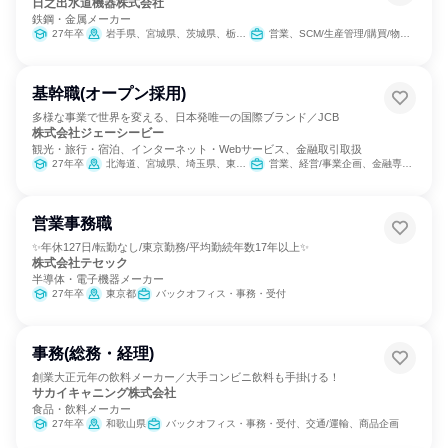
日之出水道機器株式会社
鉄鋼・金属メーカー
27年卒
岩手県、宮城県、茨城県、栃木県、群馬県、埼玉県、千葉県、東京都、神奈川県、新潟県、石川県、長野県、静岡県、愛知県、滋賀県、京都府、大阪府、兵庫県、鳥取県、岡山県、広島県、山口県、愛媛県、高知県、福岡県、佐賀県、長崎県、熊本県、宮崎県、鹿児島県
営業、SCM/生産管理/購買/物流、経理/税務/財務、総務、法務/知財、マーケティング・広告・宣伝
基幹職(オープン採用)
多様な事業で世界を変える、日本発唯一の国際ブランド／JCB
株式会社ジェーシービー
観光・旅行・宿泊、インターネット・Webサービス、金融取引取扱
27年卒
北海道、宮城県、埼玉県、東京都、愛知県、大阪府、鳥取県、島根県、広島県、福岡県
営業、経営/事業企画、金融専門職、経理/税務/財務、人事、総務、法務/知財、商品企画、マーケティング・広告・宣伝、カスタマーサポート/コールセンター
営業事務職
✨年休127日/転勤なし/東京勤務/平均勤続年数17年以上✨
株式会社テセック
半導体・電子機器メーカー
27年卒
東京都
バックオフィス・事務・受付
事務(総務・経理)
創業大正元年の飲料メーカー／大手コンビニ飲料も手掛ける！
サカイキャニング株式会社
食品・飲料メーカー
27年卒
和歌山県
バックオフィス・事務・受付、交通/運輸、商品企画