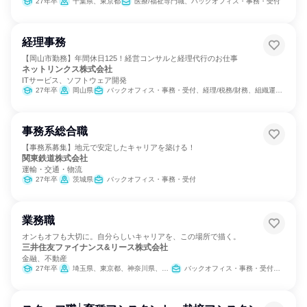
27年卒
千葉県、東京都
医療/福祉専門職、バックオフィス・事務・受付
経理事務
【岡山市勤務】年間休日125！経営コンサルと経理代行のお仕事
ネットリンクス株式会社
ITサービス、ソフトウェア開発
27年卒
岡山県
バックオフィス・事務・受付、経理/税務/財務、組織運営管理・公務員・事務系職種、経営/事業企画、カスタマーサクセス
事務系総合職
【事務系募集】地元で安定したキャリアを築ける！
関東鉄道株式会社
運輸・交通・物流
27年卒
茨城県
バックオフィス・事務・受付
業務職
オンもオフも大切に。自分らしいキャリアを、この場所で描く。
三井住友ファイナンス&リース株式会社
金融、不動産
27年卒
埼玉県、東京都、神奈川県、京都府、大阪府、兵庫県
バックオフィス・事務・受付、組織運営管理・公務員・事務系職種