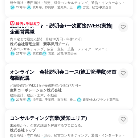
総合商社・専門商社・卸売、経営コンサルティング、通信・インターネット
27年卒
岐阜県、静岡県、愛知県、三重県
営業、経営/事業企画
締切：明日まで
夏採用スタート・説明会+一次面接(WEB)実施|
企画営業職
内々定まで最短2週間｜月給30万円・年休126日
株式会社飛竜企画 新卒採用チーム
人事コンサルティング、広告・宣伝、広告・メディア・マスコミ
27年卒
東京都
営業、経営/事業企画
オンライン 会社説明会コース(施工管理職)※首
都圏配属
✅面接確約✅WEB1ｈ✅毎週開催✅月給27万円～
生和コーポレーション株式会社
建築設計、建設・土木、不動産
27年卒
埼玉県、千葉県、東京都、神奈川県
建築/土木/プラント専門職
コンサルティング営業(愛知エリア)
未経験から、企業の課題を解決するプロになる。
株式会社トップ
総合商社・専門商社・卸売、経営コンサルティング、通信・インターネット