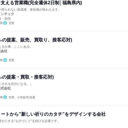
支える営業職(完全週休2日制│福島県内)
か得られない達成感、使命感が味わえます。
インテック
社・卸売
県
営業
車の提案、販売、買取り、接客応対)
える仕事、ここにある。
式会社
県
営業
車の提案・買取・接客応対)
とされる自分になる。』
株式会社
県
営業、小売販売/流通
ートから”新しい祈りのカタチ”をデザインする会社
豊かにする“ものづくり”を続ける企業です。