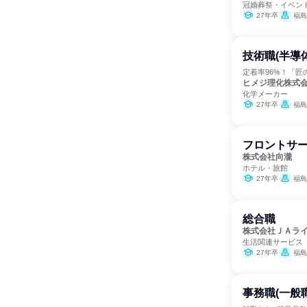
冠婚葬祭・イベン
27年卒
福島
技術職(半導
定着率96%！「匠
ヒメジ理化株式
化学メーカー
27年卒
福島
フロントサー
株式会社向瀧
ホテル・旅館
27年卒
福島
総合職
株式会社ＪＡラ
生活関連サービス
27年卒
福島
事務職(一般職