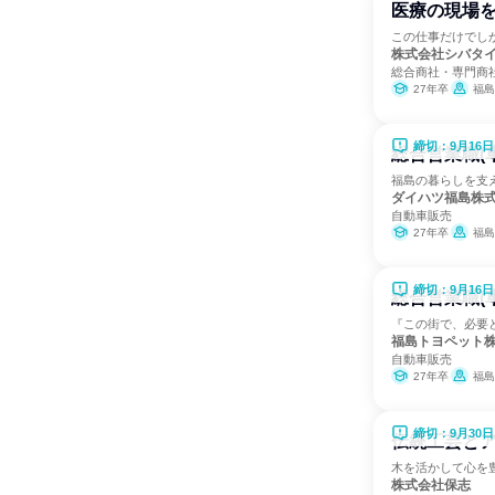
医療の現場を
この仕事だけでし
株式会社シバタ
総合商社・専門商
27年卒
福島
締切：9月16日
総合営業職(
福島の暮らしを支
ダイハツ福島株
自動車販売
27年卒
福島
締切：9月16日
総合営業職(
『この街で、必要
福島トヨペット
自動車販売
27年卒
福島
締切：9月30日
伝統工芸とア
木を活かして心を
株式会社保志