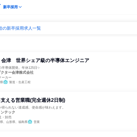
新卒採用
給の新卒採用求人一覧
・会津 世界シェア級の半導体エンジニア
半導体開発。年休125日✨
ダクター会津株式会社
メーカー
県
製造・生産工程
支える営業職(完全週休2日制)
か得られない達成感、使命感が味わえます。
インテック
社・卸売
県、山形県、福島県
営業