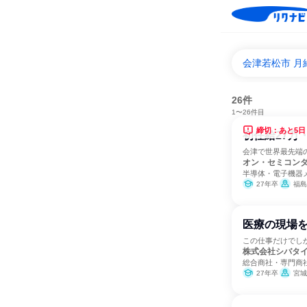
会津若松市 月
26件
1〜26件目
締切：あと5日
初任給27万
会津で世界最先端の
オン・セミコン
半導体・電子機器
27年卒
福島
医療の現場を
この仕事だけでし
株式会社シバタ
総合商社・専門商
27年卒
宮城