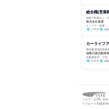
総合職(営業
福島で転勤なし！
株式会社釜屋
インフラ・鉱業
27年卒
福島
カーライフア
県内希望地区勤務可
福島日産自動車
自動車販売、小売
27年卒
福島
ヘルプ・お問い合わ
リクルートID規約
I