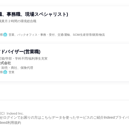
職、事務職、現場スペシャリスト)
残業月２時間の環境総合職
県
営業、バックオフィス・事務・受付、交通/運輸、SCM/生産管理/購買/物流
ドバイザー(営業職)
能/学部・学科不問/福利厚生充実
株式会社
・卸売・商社、保険代理
県
営業
せ
ログインでお困りの方はこちら
データを使ったサービスのご紹介
Indeedプライ
ndeed利用規約