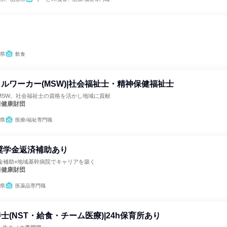
県
飲食
ルワーカー(MSW)|社会福祉士・精神保健福祉士
MSW。社会福祉士の資格を活かし地域に貢献
田健康財団
県
医療/福祉専門職
奨学金返済補助あり
金補助×地域基幹病院でキャリアを築く
田健康財団
県
医薬品専門職
士(NST・給食・チーム医療)|24h保育所あり