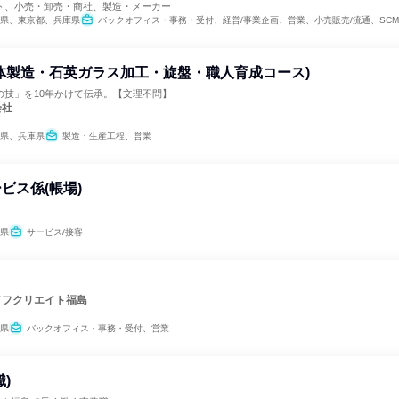
ト、小売・卸売・商社、製造・メーカー
県、東京都、兵庫県
バックオフィス・事務・受付、経営/事業企画、営業、小売販売/流通、SCM/生産管理/購買/物流、人事、総務、IT、クリエイティブ/デザイン職、出版/メディア/芸能/エンタメ専門職、商品企画、製造・生産工程、マーケティング
体製造・石英ガラス加工・旋盤・職人育成コース)
の技」を10年かけて伝承。【文理不問】
会社
県、兵庫県
製造・生産工程、営業
ビス係(帳場)
県
サービス/接客
イフクリエイト福島
県
バックオフィス・事務・受付、営業
)