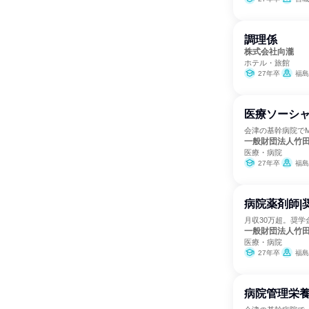
調理係
株式会社向瀧
ホテル・旅館
27年卒
福島
医療ソーシャ
会津の基幹病院で
一般財団法人竹
医療・病院
27年卒
福島
病院薬剤師|
月収30万超。奨学
一般財団法人竹
医療・病院
27年卒
福島
病院管理栄養