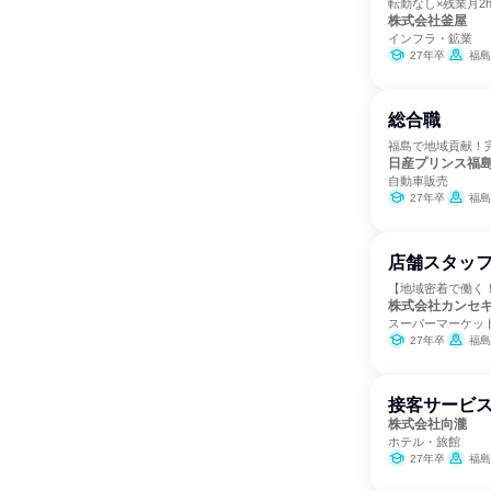
転勤なし×残業月2
株式会社釜屋
インフラ・鉱業
27年卒
福島
総合職
福島で地域貢献！
日産プリンス福
自動車販売
27年卒
福島
店舗スタッ
【地域密着で働く
株式会社カンセ
スーパーマーケッ
27年卒
福島
接客サービス
株式会社向瀧
ホテル・旅館
27年卒
福島