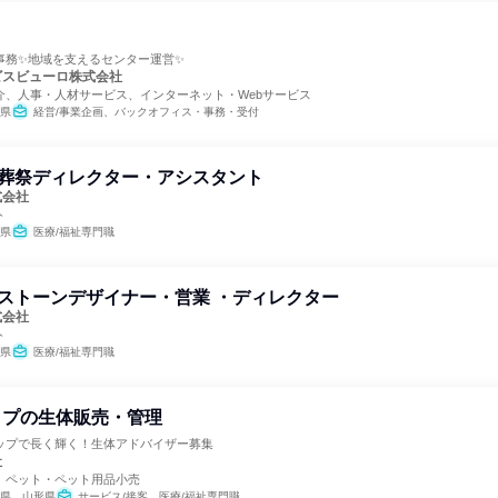
事務✨地域を支えるセンター運営✨
ビスビューロ株式会社
介、人事・人材サービス、インターネット・Webサービス
県
経営/事業企画、バックオフィス・事務・受付
⭐葬祭ディレクター・アシスタント
式会社
ト
県
医療/福祉専門職
ストーンデザイナー・営業 ・ディレクター
式会社
ト
県
医療/福祉専門職
ップの生体販売・管理
ップで長く輝く！生体アドバイザー募集
社
、ペット・ペット用品小売
県、山形県
サービス/接客、医療/福祉専門職