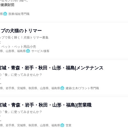
一生モノの専門職へ。
田健康財団
県
医療/福祉専門職
ップの犬猫のトリマー
ップで長く輝く！犬猫トリマー募集
社
、ペット・ペット用品小売
県、山形県、福島県
サービス/接客
宮城・青森・岩手・秋田・山形・福島|メンテナンス
の「食」に使ってみませんか？
ン
ー
県、岩手県、宮城県、秋田県、山形県、福島県
建築/土木/プラント専門職
宮城・青森・岩手・秋田・山形・福島)|営業職
の「食」に使ってみませんか？
ン
ー
県、岩手県、宮城県、秋田県、山形県、福島県
営業