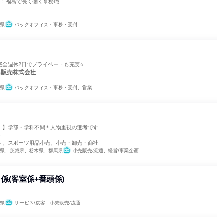
h！福島で長く働く事務職
県
バックオフィス・事務・受付
完全週休2日でプライベートも充実⭐
島販売株式会社
県
バックオフィス・事務・受付、営業
フ
！】学部・学科不問＊人物重視の選考です
キ
ト、スポーツ用品小売、小売・卸売・商社
県、茨城県、栃木県、群馬県
小売販売/流通、経営/事業企画
係(客室係+番頭係)
県
サービス/接客、小売販売/流通