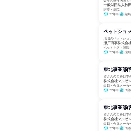
会津の基幹病院で
一般財団法人竹
医療・病院
27年卒
福島
ペットショ
地域のペットショ
瀬戸商事株式会
ペットケア・獣医
27年卒
宮城
東北事業部|
皆さんの力を日本
株式会社マルゼ
鉄鋼・金属メーカ
27年卒
青森
東北事業部(
皆さんの力を日本
株式会社マルゼ
鉄鋼・金属メーカ
27年卒
青森