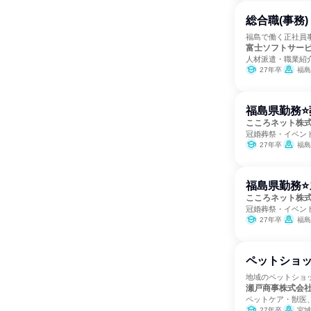
総合職(事務)
福島で働く正社員
富士ソフトサー
人材派遣・職業紹
27年卒
福島
福島県勤務
こころネット株
冠婚葬祭・イベン
27年卒
福島
福島県勤務⭐
こころネット株
冠婚葬祭・イベン
27年卒
福島
ペットショ
地域のペットショ
瀬戸商事株式会
ペットケア・獣医
27年卒
宮城