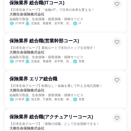
保険業界 総合職(ITコース)
【日本生命グループ】「金融×IT」で日本の未来を変える！
大樹生命保険株式会社
金融取引取扱、生命保険・損害保険・保険サービス
27年卒
北海道、青森県、岩手県、宮城県、秋田県、山形県、福島県、茨城県、栃木県、群馬県、埼玉県、千葉県、東京都、神奈川県、新潟県、富山県、石川県、福井県、山梨県、長野県、岐阜県、静岡県、愛知県、三重県、滋賀県、京都府、大阪府、兵庫県、奈良県、和歌山県、鳥取県、島根県、岡山県、広島県、山口県、徳島県、香川県、愛媛県、高知県、福岡県、佐賀県、長崎県、熊本県、大分県、宮崎県、鹿児島県、沖縄県
IT
保険業界 総合職(営業幹部コース)
【日本生命グループ】最短ルートで支社のトップを目指す！
大樹生命保険株式会社
金融取引取扱、生命保険・損害保険・保険サービス
27年卒
北海道、青森県、岩手県、宮城県、秋田県、山形県、福島県、茨城県、栃木県、群馬県、埼玉県、千葉県、東京都、神奈川県、新潟県、富山県、石川県、福井県、山梨県、長野県、岐阜県、静岡県、愛知県、三重県、滋賀県、京都府、大阪府、兵庫県、奈良県、和歌山県、鳥取県、島根県、岡山県、広島県、山口県、徳島県、香川県、愛媛県、高知県、福岡県、佐賀県、長崎県、熊本県、大分県、宮崎県、鹿児島県、沖縄県
営業
保険業界 エリア総合職
【日本生命グループ】転勤なし！金融を通して叶える地元貢献！
大樹生命保険株式会社
金融取引取扱、生命保険・損害保険・保険サービス
27年卒
埼玉県、千葉県、東京都、神奈川県
営業
保険業界 総合職(アクチュアリーコース)
【日本生命グループ】「保険の頭脳」として社会貢献できる！
大樹生命保険株式会社