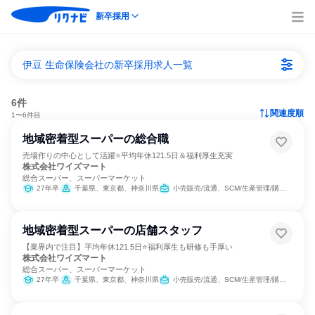
新卒採用
伊豆 生命保険会社の新卒採用求人一覧
6件
関連度順
1〜6件目
地域密着型スーパーの総合職
売場作りの中心として活躍⭐平均年休121.5日＆福利厚生充実
株式会社ワイズマート
総合スーパー、スーパーマーケット
27年卒
千葉県、東京都、神奈川県
小売販売/流通、SCM/生産管理/購買/物流、組織運営管理・公務員・事務系職種
地域密着型スーパーの店舗スタッフ
【業界内で注目】平均年休121.5日⭐福利厚生も研修も手厚い
株式会社ワイズマート
総合スーパー、スーパーマーケット
27年卒
千葉県、東京都、神奈川県
小売販売/流通、SCM/生産管理/購買/物流