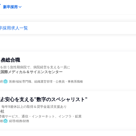
新卒採用
卒採用求人一覧
事務総合職
急を担う急性期病院で、病院経営を支える一員に
阪国際メディカル＆サイエンスセンター
府
医療/福祉専門職、組織運営管理・公務員・事務系職種
経理:安心を支える”数字のスペシャリスト”
！毎年9連休以上の取得＆奨学金返済支援あり
会社
警備サービス、通信・インターネット、インフラ・鉱業
都
経理/税務/財務