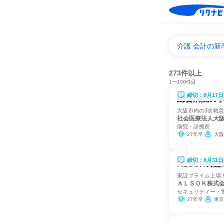
介護 会計の新
273件以上
1〜100件目
締切：8月17日
総合病院の
大阪市内の3次救
社会医療法人大
病院・診療所
27年卒
大阪
締切：8月31日
ALSOKの
東証プライム上場
ＡＬＳＯＫ株式
セキュリティー・
27年卒
東京