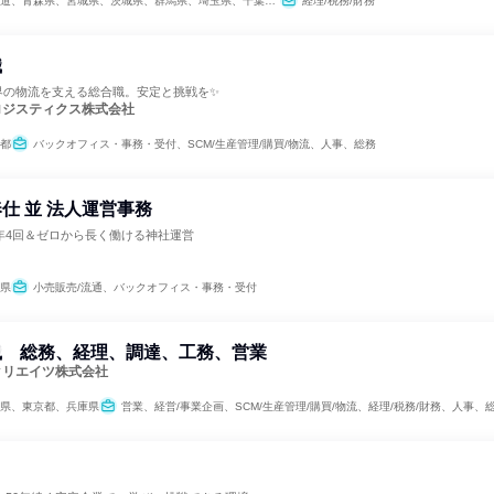
森県、宮城県、茨城県、群馬県、埼玉県、千葉県、東京都、神奈川県、新潟県、愛知県、京都府、大阪府、兵庫県、岡山県、広島県、福岡県、熊本県
経理/税務/財務
職
界の物流を支える総合職。安定と挑戦を✨
ロジスティクス株式会社
都
バックオフィス・事務・受付、SCM/生産管理/購買/物流、人事、総務
仕 並 法人運営事務
年4回＆ゼロから長く働ける神社運営
県
小売販売/流通、バックオフィス・事務・受付
職 総務、経理、調達、工務、営業
クリエイツ株式会社
県、東京都、兵庫県
営業、経営/事業企画、SCM/生産管理/購買/物流、経理/税務/財務、人事、総