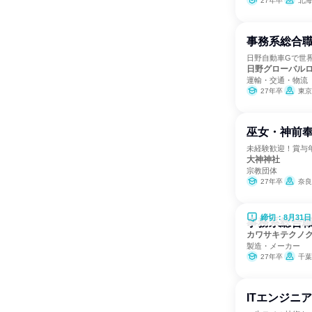
27年卒
北海道、青
事務系総合
日野自動車Gで世
日野グローバル
運輸・交通・物流
27年卒
東京
巫女・神前奉
未経験歓迎！賞与
大神神社
宗教団体
27年卒
奈良
締切：8月31日
事務系総合
カワサキテクノ
製造・メーカー
27年卒
千葉
ITエンジニア