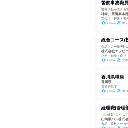
警察事務職
警察活動を支える
神奈川県警察本
官公庁・行政・警
27年卒
神奈
総合コース(
食品トレー業界No
株式会社エフピ
小売・卸売・商社
27年卒
北海
香川県職員
香川県
都道府県庁
27年卒
香川
経理職(管理
〈山崎製パン〉1
山崎製パン株式
食品・飲料メーカ