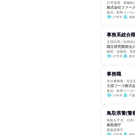
27卒採用 積極的
株式会社ファー
食品・飲料メーカ
27年卒
福島
事務系総合職
文理不問／年間休
国立研究開発法
病院・診療所、医
27年卒
東京
事務職
本社事務職：安定
大栄フーズ株式
食品・飲料メーカ
27年卒
千葉
鳥取県警(警
鳥取を守る、日本
鳥取県庁
都道府県庁
27年卒
鳥取