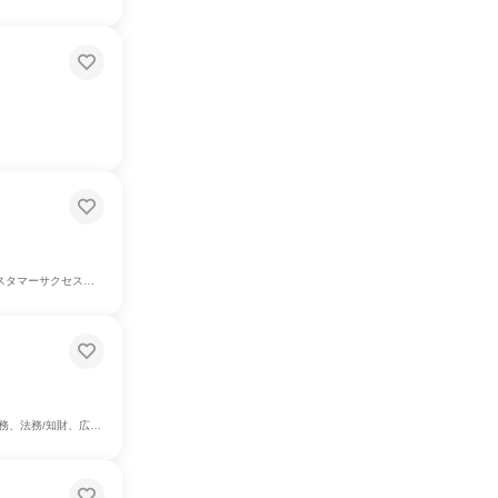
メディア/芸能/エンタメ専門職、カスタマーサポート/コールセンター
報/IR、製造・生産工程