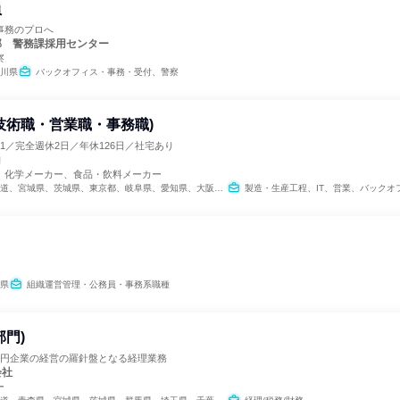
員
事務のプロへ
部 警務課採用センター
察
川県
バックオフィス・事務・受付、警察
技術職・営業職・事務職)
.1／完全週休2日／年休126日／社宅あり
コ
、化学メーカー、食品・飲料メーカー
道、宮城県、茨城県、東京都、岐阜県、愛知県、大阪府、広島県、福岡県
製造・生産工程、IT、営業、バックオフィス・事務・受付、SCM/生産管理/購買/物流
県
組織運営管理・公務員・事務系職種
部門)
兆円企業の経営の羅針盤となる経理業務
会社
ー