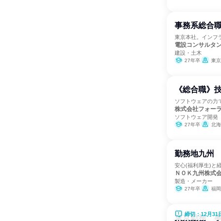
事務系総合
東京本社。インフ
電設コンサルタ
建設・土木
27年卒
東京
《総合職》
ソフトウェアの力
株式会社フォー
ソフトウェア開発
27年卒
北海道
勤務地九州
安心(福利厚生)と
ＮＯＫ九州株式
製造・メーカー
27年卒
福岡
締切：12月31
東京勤務 事