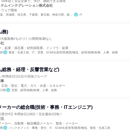
。50年続く安定企業で、学び、挑戦できる環境
ステムインテグレーション株式会社
トウェア開発
城県、埼玉県、千葉県、東京都、神奈川県、新潟県、岐阜県、静岡県、愛知県、京都府、大阪府、奈良県、岡山県、広島県、香川県、福岡県
IT
勤務)
/大阪勤務//ものづくり/関西/転勤なし
会社
ー、鉱業・採石業・砂利採取業、インフラ・鉱業
府
製造・生産工程、IT、営業、SCM/生産管理/購買/物流、経理/税務/財務、人事、総務
(総務・経理・反響営業など)
/年間休日121日/小田急グループ
商事
、広告・宣伝、電力・ガス・水道・エネルギー
川県
営業、経理/税務/財務、人事、総務
メーカーの総合職(技術・事務・ITエンジニア)
受付中】年間休日128日！完全週休2日制！
電元
メーカー、自動車・輸送機器メーカー、製造・メーカー
県
バックオフィス・事務・受付、IT、SCM/生産管理/購買/物流、製造・生産工程