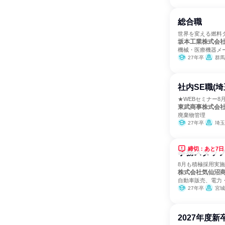
総合職
世界を変える燃料
坂本工業株式会
機械・医療機器メ
27年卒
群馬
社内SE職(埼
★WEBセミナー8
東武商事株式会
廃棄物管理
27年卒
埼玉
締切：あと7日
事務スタッフ
8月も積極採用実
株式会社気仙沼
自動車販売、電力
27年卒
宮城
2027年度