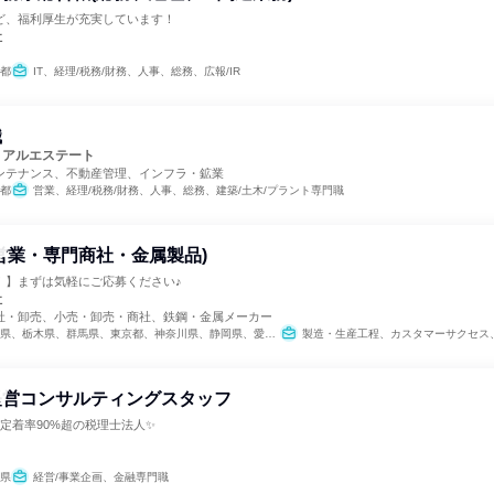
ど、福利厚生が充実しています！
社
都
IT、経理/税務/財務、人事、総務、広報/IR
職
リアルエステート
ンテナンス、不動産管理、インフラ・鉱業
都
営業、経理/税務/財務、人事、総務、建築/土木/プラント専門職
営業・専門商社・金属製品)
！】まずは気軽にご応募ください♪
社
社・卸売、小売・卸売・商社、鉄鋼・金属メーカー
県、栃木県、群馬県、東京都、神奈川県、静岡県、愛知県、大阪府、福岡県
製造・生産工程、カスタマーサクセス、IT、営業、バックオフィス・事務・受
経営コンサルティングスタッフ
定着率90%超の税理士法人✨
県
経営/事業企画、金融専門職