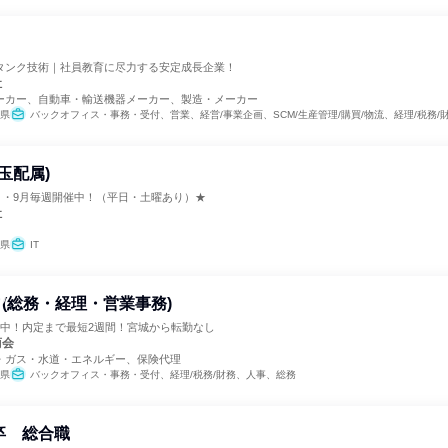
タンク技術｜社員教育に尽力する安定成長企業！
社
ーカー、自動車・輸送機器メーカー、製造・メーカー
県
バックオフィス・事務・受付、営業、経営/事業企画、SCM/生産管理/購買/物流、経理/税務/
玉配属)
月・9月毎週開催中！（平日・土曜あり）★
社
県
IT
(総務・経理・営業事務)
施中！内定まで最短2週間！宮城から転勤なし
商会
・ガス・水道・エネルギー、保険代理
県
バックオフィス・事務・受付、経理/税務/財務、人事、総務
新卒 総合職