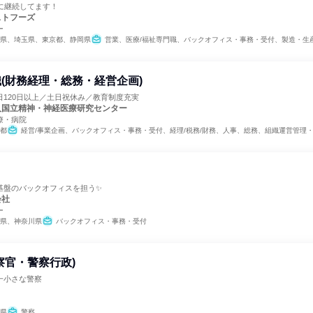
に継続してます！
ストフーズ
ー
県、埼玉県、東京都、静岡県
営業、医療/福祉専門職、バックオフィス・事務・受付、製造・生産工程、学術研究、人事、総務、IT、
(財務経理・総務・経営企画)
日120日以上／土日祝休み／教育制度充実
人国立精神・神経医療研究センター
療・病院
都
経営/事業企画、バックオフィス・事務・受付、経理/税務/財務、人事、総務、組織運営管理
基盤のバックオフィスを担う✨
会社
ー
県、神奈川県
バックオフィス・事務・受付
察官・警察行政)
一小さな警察
県
警察