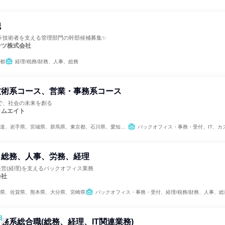
職
ラ技術者を支える管理部門の幹部候補募集✨
ンツ株式会社
都
経理/税務/財務、人事、総務
技術系コース、営業・事務系コース
で、社会の未来を創る
ラムエイト
、岩手県、宮城県、群馬県、東京都、石川県、愛知県、大阪府、兵庫県、福岡県、宮崎県、沖縄県
バックオフィス・事務・受付、IT、カスタマーサクセス、学術研究、営業、経理/税務/財務、人事、総務、広報/IR、クリエイティブ/デザイン職、出版/
 総務、人事、労務、経理
経営(経理)を支えるバックオフィス業務
会社
県、佐賀県、熊本県、大分県、宮崎県
バックオフィス・事務・受付、経理/税務/財務、人事、総務、法務/知財、広
日
務系総合職(総務、経理、IT関連業務)