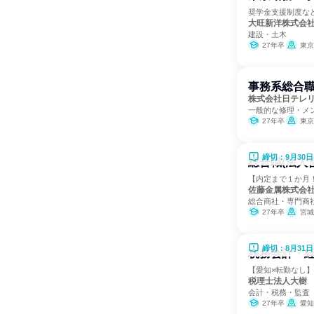
奨学金支援制度な
大旺新洋株式会
建設・土木
27年卒
東京
事務系総合
株式会社日テレ
一般的な修理・メ
27年卒
東京
締切：9月30日
総合職(法人
【内定まで１か月
佐藤金属株式会
総合商社・専門商
27年卒
宮城
締切：8月31日
税務会計・
【愛知×転勤なし】
税理士法人大樹
会計・税務・監査
27年卒
愛知