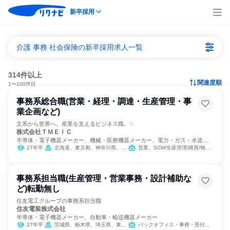
新卒採用
介護 事務 社会保険の新卒採用求人一覧
314件以上
関連度順
1〜100件目
事務系総合職(営業・経理・調達・生産管理・事
業企画など)
文系から世界へ。産業を支えるビジネス職。✨
株式会社ＴＭＥＩＣ
半導体・電子機器メーカー、機械・医療機器メーカー、電力・ガス・水道・
エネルギー
27年卒
北海道、東京都、神奈川県、愛知県、兵庫県、長崎県
営業、SCM/生産管理/購買/物流、経理/税務/財務、人事、総務、法務/知財、広報/IR、経営/事業企画
事務系担当職(生産管理・営業事務・設計補助な
ど)転勤無し
住友電工グループの事務系担当職
住友電装株式会社
半導体・電子機器メーカー、自動車・輸送機器メーカー
27年卒
茨城県、栃木県、埼玉県、東京都、神奈川県、静岡県、愛知県、三重県、広島県
バックオフィス・事務・受付、SCM/生産管理/購買/物流、経理/税務/財務、人事、総務