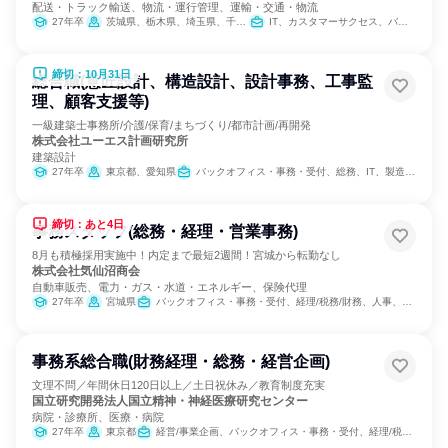
配送・トラック輸送、物流・運行管理、運輸・交通・物流
27年卒
茨城県、栃木県、埼玉県、千葉県、東京都、神奈川県
IT、カスタマーサクセス、バックオフィス・事務・受付、SCM/生産管理/購買/物流、組織運営管理・公務員・事務系職種、経営/事業企画、製造・生産工程、カスタマーサポート/コールセンター
締切：10月31日
総合職(意匠設計、構造設計、設計事務、工事監
理、顧客支援等)
一級建築士事務所/介護/保育/まちづくり/都市計画/再開発
株式会社ユーエス計画研究所
建築設計
27年卒
東京都、愛知県
バックオフィス・事務・受付、総務、IT、製造・生産工程、建築/土木/プラント専門職、カスタマーサクセス、カスタマーサポート/コールセンター
締切：あと4日
事務スタッフ(総務・経理・営業事務)
8月も積極採用実施中！内定まで最短2週間！宮城から転勤なし
株式会社気仙沼商会
自動車販売、電力・ガス・水道・エネルギー、保険代理
27年卒
宮城県
バックオフィス・事務・受付、経理/税務/財務、人事、総務
事務系総合職(財務経理・総務・経営企画)
文理不問／年間休日120日以上／土日祝休み／教育制度充実
国立研究開発法人国立精神・神経医療研究センター
病院・診療所、医療・病院
27年卒
東京都
経営/事業企画、バックオフィス・事務・受付、経理/税務/財務、人事、総務、組織運営管理・公務員・事務系職種