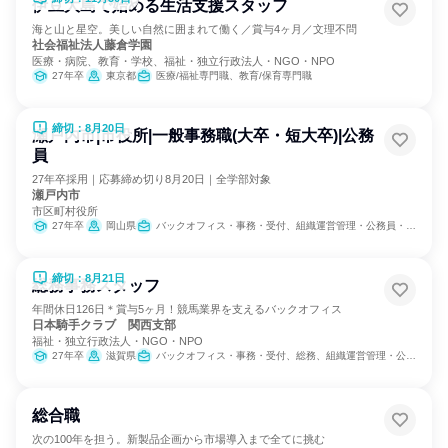
伊豆大島で始める生活支援スタッフ
海と山と星空。美しい自然に囲まれて働く／賞与4ヶ月／文理不問
社会福祉法人藤倉学園
医療・病院、教育・学校、福祉・独立行政法人・NGO・NPO
27年卒
東京都
医療/福祉専門職、教育/保育専門職
締切：8月20日
瀬戸内市|市役所|一般事務職(大卒・短大卒)|公務
員
27年卒採用｜応募締め切り8月20日｜全学部対象
瀬戸内市
市区町村役所
27年卒
岡山県
バックオフィス・事務・受付、組織運営管理・公務員・事務系職種
締切：8月21日
総務事務スタッフ
年間休日126日＊賞与5ヶ月！競馬業界を支えるバックオフィス
日本騎手クラブ 関西支部
福祉・独立行政法人・NGO・NPO
27年卒
滋賀県
バックオフィス・事務・受付、総務、組織運営管理・公務員・事務系職種
総合職
次の100年を担う。新製品企画から市場導入まで全てに挑む