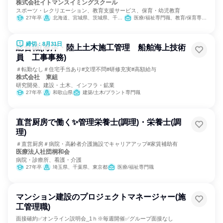
株式会社イトマンスイミングスクール
スポーツ・レクリエーション、教育支援サービス、保育・幼児教育
27年卒
北海道、宮城県、茨城県、千葉県、東京都、神奈川県、静岡県、愛知県、三重県、京都府、大阪府、兵庫県、奈良県、福岡県
医療/福祉専門職、教育/保育専門職
締切：8月31日
総合職(海洋・陸上土木施工管理 船舶海上技術
員 工事事務)
＃転勤なし＃住宅手当あり#文理不問#研修充実#高額給与
株式会社 東組
研究開発、建設・土木、インフラ・鉱業
27年卒
和歌山県
建築/土木/プラント専門職
直営厨房で働く✨管理栄養士(調理)・栄養士(調
理)
＃直営厨房＃病院・高齢者介護施設でキャリアアップ#家賃補助有
医療法人社団桐和会
病院・診療所、看護・介護
27年卒
埼玉県、千葉県、東京都
医療/福祉専門職
マンション建設のプロジェクトマネージャー(施
工管理職)
面接確約✅オンライン説明会_1ｈ※毎週開催✅グループ面接なし