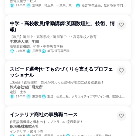
教育支援サービス
27年卒
茨城県、埼玉県、千葉県、東京都、神奈川県
経営/事業企画、教育/保育専門職、人事
中学・高校教員(常勤講師:英国数理社、技術、情
報)
【教員】滝川中・高等学校／滝川第二中・高等学校／教育
学校法人瀧川学園
高等教育機関、初等・中等教育学校
27年卒
兵庫県
教育/保育専門職
スピード選考|たてものづくりを支えるプロフェ
ッショナル
ES免除！面接確約！自分が関わった建物が地図に残る達成感！
株式会社城口研究所
建設・土木
27年卒
東京都
製造・生産工程、クリエイティブ/デザイン職、建築/土木/プラント専門職
インテリア商社の事務職コース
住宅設備機器と機材のトップクラスの流通業者！
稲垣機材株式会社
インテリア・家具小売
27年卒
埼玉県、千葉県、東京都
バックオフィス・事務・受付