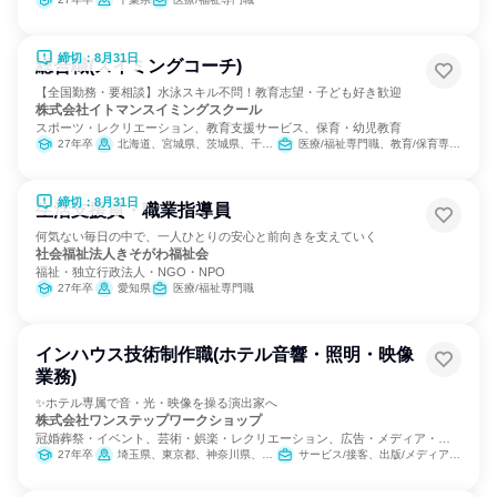
締切：8月31日
総合職(スイミングコーチ)
【全国勤務・要相談】水泳スキル不問！教育志望・子ども好き歓迎
株式会社イトマンスイミングスクール
スポーツ・レクリエーション、教育支援サービス、保育・幼児教育
27年卒
北海道、宮城県、茨城県、千葉県、東京都、神奈川県、静岡県、愛知県、三重県、京都府、大阪府、兵庫県、奈良県、福岡県
医療/福祉専門職、教育/保育専門職
締切：8月31日
生活支援員・職業指導員
何気ない毎日の中で、一人ひとりの安心と前向きを支えていく
社会福祉法人きそがわ福祉会
福祉・独立行政法人・NGO・NPO
27年卒
愛知県
医療/福祉専門職
インハウス技術制作職(ホテル音響・照明・映像
業務)
✨ホテル専属で音・光・映像を操る演出家へ
株式会社ワンステップワークショップ
冠婚葬祭・イベント、芸術・娯楽・レクリエーション、広告・メディア・マ
スコミ
27年卒
埼玉県、東京都、神奈川県、福岡県
サービス/接客、出版/メディア/芸能/エンタメ専門職