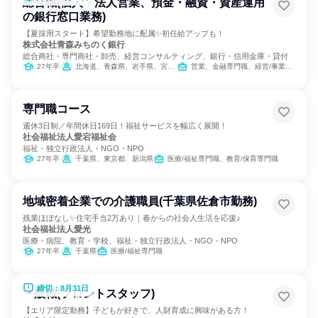
総合職(個人・法人営業、預金・融資・資産運用
の銀行窓口業務)
【夏採用スタート】希望勤務地に配属✨初任給アップも！
株式会社青森みちのく銀行
総合商社・専門商社・卸売、経営コンサルティング、銀行・信用金庫・貸付
27年卒
北海道、青森県、岩手県、宮城県、秋田県
営業、金融専門職、経営/事業企画
専門職コース
週休3日制／年間休日169日！福祉サービスを幅広く展開！
社会福祉法人愛宕福祉会
福祉・独立行政法人・NGO・NPO
27年卒
千葉県、東京都、新潟県
医療/福祉専門職、教育/保育専門職
地域密着企業での介護職員(千葉県佐倉市勤務)
残業ほぼなし✨住宅手当2万あり｜春からの社会人生活を応援♪
社会福祉法人愛光
医療・病院、教育・学校、福祉・独立行政法人・NGO・NPO
27年卒
千葉県
医療/福祉専門職
締切：8月31日
一般職(フロントスタッフ)
【エリア限定勤務】子どもが好きで、人財育成に興味がある方！