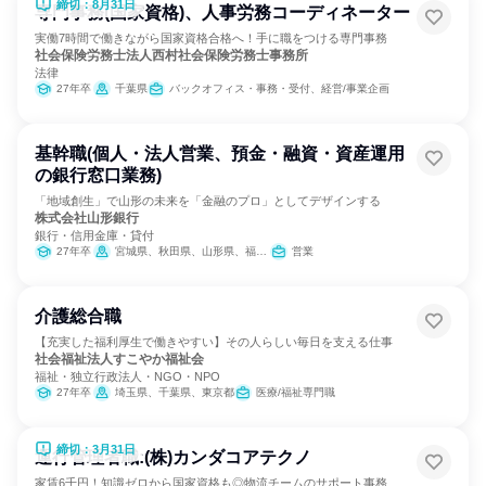
締切：8月31日
専門事務(国家資格)、人事労務コーディネーター
実働7時間で働きながら国家資格合格へ！手に職をつける専門事務
社会保険労務士法人西村社会保険労務士事務所
法律
27年卒
千葉県
バックオフィス・事務・受付、経営/事業企画
基幹職(個人・法人営業、預金・融資・資産運用
の銀行窓口業務)
「地域創生」で山形の未来を「金融のプロ」としてデザインする
株式会社山形銀行
銀行・信用金庫・貸付
27年卒
宮城県、秋田県、山形県、福島県、栃木県、埼玉県、東京都
営業
介護総合職
【充実した福利厚生で働きやすい】その人らしい毎日を支える仕事
社会福祉法人すこやか福祉会
福祉・独立行政法人・NGO・NPO
27年卒
埼玉県、千葉県、東京都
医療/福祉専門職
締切：3月31日
運行管理者職:(株)カンダコアテクノ
家賃6千円！知識ゼロから国家資格も◎物流チームのサポート事務