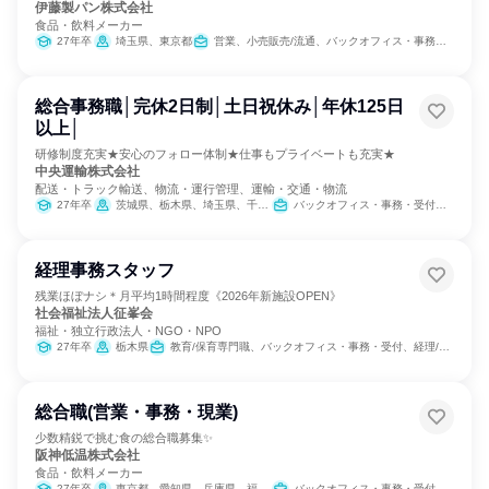
伊藤製パン株式会社
食品・飲料メーカー
27年卒
埼玉県、東京都
営業、小売販売/流通、バックオフィス・事務・受付、製造・生産工程、SCM/生産管理/購買/物流
総合事務職│完休2日制│土日祝休み│年休125日
以上│
研修制度充実★安心のフォロー体制★仕事もプライベートも充実★
中央運輸株式会社
配送・トラック輸送、物流・運行管理、運輸・交通・物流
27年卒
茨城県、栃木県、埼玉県、千葉県、東京都、神奈川県
バックオフィス・事務・受付、医療/福祉専門職、経理/税務/財務、人事、総務
経理事務スタッフ
残業ほぼナシ＊月平均1時間程度《2026年新施設OPEN》
社会福祉法人征峯会
福祉・独立行政法人・NGO・NPO
27年卒
栃木県
教育/保育専門職、バックオフィス・事務・受付、経理/税務/財務
総合職(営業・事務・現業)
少数精鋭で挑む食の総合職募集✨
阪神低温株式会社
食品・飲料メーカー
27年卒
東京都、愛知県、兵庫県、福岡県
バックオフィス・事務・受付、営業、製造・生産工程、SCM/生産管理/購買/物流、経理/税務/財務、人事、総務、広報/IR、商品企画、マーケティング・広告・宣伝