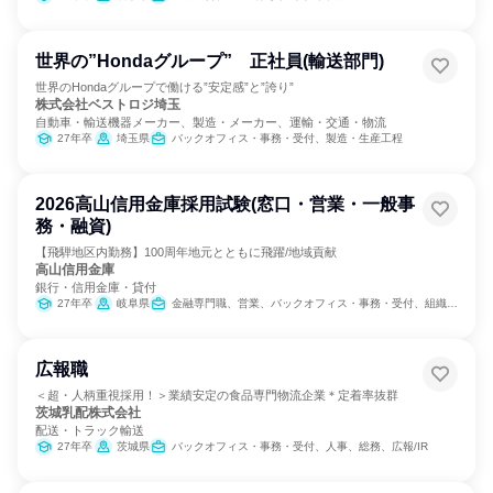
世界の”Hondaグループ” 正社員(輸送部門)
世界のHondaグループで働ける”安定感”と”誇り”
株式会社ベストロジ埼玉
自動車・輸送機器メーカー、製造・メーカー、運輸・交通・物流
27年卒
埼玉県
バックオフィス・事務・受付、製造・生産工程
2026高山信用金庫採用試験(窓口・営業・一般事
務・融資)
【飛騨地区内勤務】100周年地元とともに飛躍/地域貢献
高山信用金庫
銀行・信用金庫・貸付
27年卒
岐阜県
金融専門職、営業、バックオフィス・事務・受付、組織運営管理・公務員・事務系職種
広報職
＜超・人柄重視採用！＞業績安定の食品専門物流企業＊定着率抜群
茨城乳配株式会社
配送・トラック輸送
27年卒
茨城県
バックオフィス・事務・受付、人事、総務、広報/IR