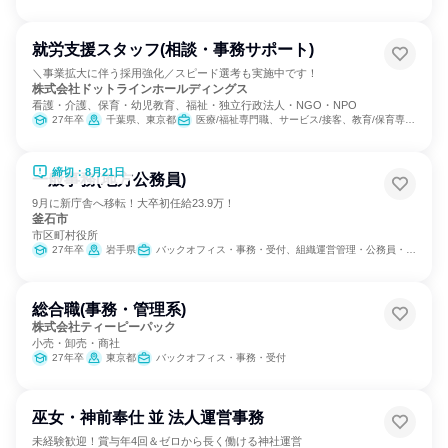
就労支援スタッフ(相談・事務サポート)
＼事業拡大に伴う採用強化／スピード選考も実施中です！
株式会社ドットラインホールディングス
看護・介護、保育・幼児教育、福祉・独立行政法人・NGO・NPO
27年卒
千葉県、東京都
医療/福祉専門職、サービス/接客、教育/保育専門職
締切：8月21日
一般事務(地方公務員)
9月に新庁舎へ移転！大卒初任給23.9万！
釜石市
市区町村役所
27年卒
岩手県
バックオフィス・事務・受付、組織運営管理・公務員・事務系職種
総合職(事務・管理系)
株式会社ティーピーパック
小売・卸売・商社
27年卒
東京都
バックオフィス・事務・受付
巫女・神前奉仕 並 法人運営事務
未経験歓迎！賞与年4回＆ゼロから長く働ける神社運営