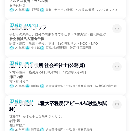
アルピコ長野トラベル㈱
旅行代理店
27年卒
長野県
営業、サービス/接客、小売販売/流通、バックオフィス・事務・受付
締切：11月30日
児童支援スタッフ
子どもの未来と、自分の未来を育てる仕事／研修充実／福利厚生◎
社会福祉法人藤倉学園
医療・病院、教育・学校、福祉・独立行政法人・NGO・NPO
27年卒
東京都
医療/福祉専門職、教育/保育専門職
締切：8月20日
瀬戸内市|市役所|社会福祉士(公務員)
27年卒採用｜応募締め切り8月20日、1次試験9月20日
瀬戸内市
市区町村役所
27年卒
岡山県
組織運営管理・公務員・事務系職種、医療/福祉専門職
締切：9月14日
岩手県職員 1種大卒程度(アピール試験型秋試
験)
世界でいちばん幸せな県をつくろう。
岩手県
都道府県庁
27年卒
岩手県
組織運営管理・公務員・事務系職種