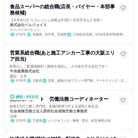
食品スーパーの総合職(店長・バイヤー・本部事
務候補)
【大卒向け】リフレッシュ休暇は年2回！住宅手当など充実✨
株式会社ベルジョイス
スーパーマーケット
27年卒
青森県、岩手県、宮城県
小売販売/流通、SCM/生産管理/購買/物流、経営/事業企画
営業系総合職(あと施工アンカー工事の大阪エリ
ア担当)
転勤なし！配属地確約！建物を強化し、人の命を守る会社です✨
中央総業株式会社
建設・土木
27年卒
大阪府
営業、建築/土木/プラント専門職、マーケティング・広告・宣伝、カスタマーサクセス
締切：8月31日
夏採用スタート 労働法務コーディネーター
顧客2万社で磨く専門性。実働7時間で叶える成長と私生活。
社会保険労務士法人西村社会保険労務士事務所
法律
27年卒
千葉県
バックオフィス・事務・受付、経営/事業企画