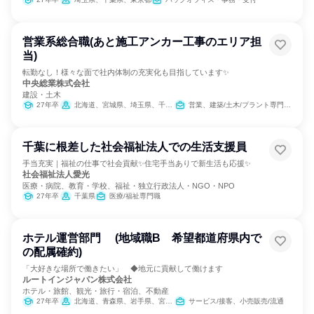
営業系総合職(あと施工アンカー工事のエリア担
当)
転勤なし！様々な面で社内体制の充実化も目指しています✨
中央総業株式会社
建設・土木
27年卒
北海道、宮城県、埼玉県、千葉県、東京都、神奈川県、愛知県、京都府、大阪府、兵庫県、広島県、福岡県
営業、建築/土木/プラント専門職、カスタマーサクセス
千葉に根差した社会福祉法人での生活支援員
手当充実｜福祉の仕事で社会貢献✨住宅手当ありで新生活も応援✨
社会福祉法人愛光
医療・病院、教育・学校、福祉・独立行政法人・NGO・NPO
27年卒
千葉県
医療/福祉専門職
ホテル運営部門 (地域職B 希望都道府県内で
の配属確約)
「大好きな場所で働きたい」 ◆地元に貢献して働けます
ルートインジャパン株式会社
ホテル・旅館、観光・旅行・宿泊、不動産
27年卒
北海道、青森県、岩手県、宮城県、秋田県、山形県、福島県、茨城県、栃木県、群馬県、埼玉県、千葉県、東京都、神奈川県、新潟県、富山県、石川県、福井県、山梨県、長野県、岐阜県、静岡県、愛知県、三重県、滋賀県、京都府、大阪府、兵庫県、奈良県、和歌山県、鳥取県、島根県、岡山県、広島県、山口県、徳島県、香川県、愛媛県、福岡県、佐賀県、長崎県、熊本県、大分県、宮崎県、鹿児島県、沖縄県
サービス/接客、小売販売/流通