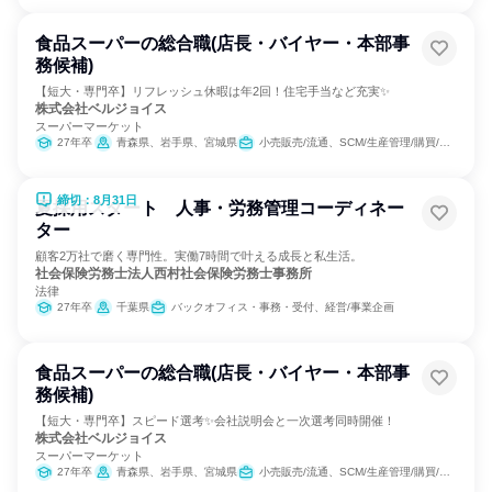
食品スーパーの総合職(店長・バイヤー・本部事
務候補)
【短大・専門卒】リフレッシュ休暇は年2回！住宅手当など充実✨
株式会社ベルジョイス
スーパーマーケット
27年卒
青森県、岩手県、宮城県
小売販売/流通、SCM/生産管理/購買/物流、経営/事業企画
締切：8月31日
夏採用スタート 人事・労務管理コーディネー
ター
顧客2万社で磨く専門性。実働7時間で叶える成長と私生活。
社会保険労務士法人西村社会保険労務士事務所
法律
27年卒
千葉県
バックオフィス・事務・受付、経営/事業企画
食品スーパーの総合職(店長・バイヤー・本部事
務候補)
【短大・専門卒】スピード選考✨会社説明会と一次選考同時開催！
株式会社ベルジョイス
スーパーマーケット
27年卒
青森県、岩手県、宮城県
小売販売/流通、SCM/生産管理/購買/物流、経営/事業企画