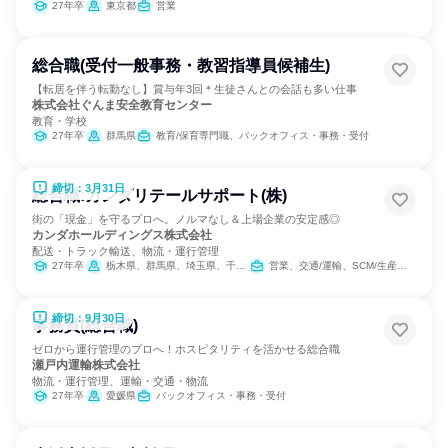
27年卒
東京都
営業
総合職(受付一般事務・教習指導員候補生)
【転居を伴う転勤なし】賞与年3回＊生徒さんとの会話も多い仕事
株式会社ぐんま安全教育センター
教育・学校
27年卒
群馬県
教育/保育専門職、バックオフィス・事務・受付
締切：3月31日
総合職:カンダリテールサポート(株)
街の「現金」を守るプロへ。ノルマなし＆上場企業の安定感◎
カンダホールディングス株式会社
配送・トラック輸送、物流・運行管理
27年卒
栃木県、群馬県、埼玉県、千葉県、東京都、神奈川県、愛知県、大阪府
営業、交通/運輸、SCM/生産管理/購買/物流
締切：9月30日
事務員(総合職)
ゼロから運行管理のプロへ！ホスピタリティを活かせる総合職
瀬戸内運輸株式会社
物流・運行管理、運輸・交通・物流
27年卒
愛媛県
バックオフィス・事務・受付