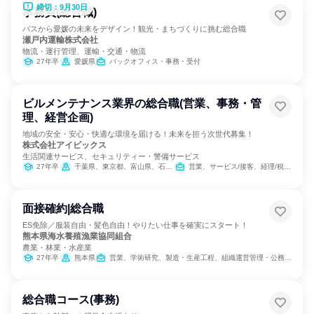
締切：9月30日
事務員(総合職)
バスから愛媛の未来をデザイン！観光・まちづくりに挑む総合職
瀬戸内運輸株式会社
物流・運行管理、運輸・交通・物流
27年卒
愛媛県
バックオフィス・事務・受付
ビルメンテナンス業界の総合職(営業、事務・管
理、経営企画)
地域の安全・安心・快適な環境を届ける！未来を担う次世代募集！
株式会社アイビックス
生活関連サービス、セキュリティー・警備サービス
27年卒
千葉県、東京都、富山県、石川県、福井県、滋賀県、京都府
営業、サービス/接客、経理/税務/財務、人事、総務、IT、広報/IR、マーケティング・広告・宣伝、経営/事業企画
面接確約|総合職
ES免除／服装自由・髪色自由！やりたい仕事を確実にスタート！
熊本県海水養殖漁業協同組合
農業・林業・水産業
27年卒
熊本県
営業、学術研究、製造・生産工程、組織運営管理・公務員・事務系職種
総合職コース(事務)