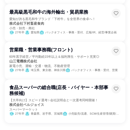
最高級黒毛和牛の海外輸出・貿易業務
愛知が誇る黒毛和牛ブランド「下村牛」を全世界の食卓へ！
株式会社下村畜産食肉
小売・卸売・商社
27年卒
愛知県
バックオフィス・事務・受付、広報/IR、経営/事業企画
営業職・営業事務職(フロント)
60年黒字経営／平均勤続15年以上＆福利厚生・サポート充実◎
山三電機株式会社
家電小売、運輸・交通・物流、不動産管理
27年卒
埼玉県、東京都、神奈川県
バックオフィス・事務・受付、営業
食品スーパーの総合職(店長・バイヤー・本部事
務候補)
【大卒向け】スピード選考✨会社説明会と一次選考同時開催！
株式会社ベルジョイス
スーパーマーケット
27年卒
青森県、岩手県、宮城県
小売販売/流通、SCM/生産管理/購買/物流、経営/事業企画