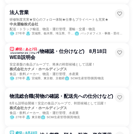
法人営業
研修制度充実★安心のフォロー体制★仕事もプライベートも充実★
中央運輸株式会社
配送・トラック輸送、物流・運行管理、運輸・交通・物流
27年卒
茨城県、栃木県、埼玉県、千葉県、東京都、神奈川県
バックオフィス・事務・受付、営業、SCM/生産管理/購買/物流、経営/事業企画
締切：あと7日
物流総合職(荷物確認・仕分けなど) 8月18日
WEB説明会
安定基盤の食品グループで、将来の幹部候補として活躍！
株式会社カナメ・ホールディングス
食品・飲料メーカー、物流・運行管理、水産業
27年卒
宮城県、東京都、京都府
SCM/生産管理/購買/物流
物流総合職(荷物の確認・配送先への仕分けなど)
8月も説明会開催！安定の食品グループで、幹部候補として活躍！
株式会社カナメ・ホールディングス
食品・飲料メーカー、物流・運行管理、水産業
27年卒
東京都
SCM/生産管理/購買/物流
締切：8月23日