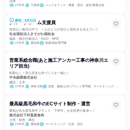
法律
27年卒
千葉県
バックオフィス・事務・受付、経営/事業企画
締切：8月31日
グループホーム支援員
何気ない毎日の中で、一人ひとりの安心と前向きを支えていく
社会福祉法人きそがわ福祉会
福祉・独立行政法人・NGO・NPO
27年卒
愛知県
医療/福祉専門職
営業系総合職(あと施工アンカー工事の神奈川エ
リア担当)
転勤なし！安心安全な街づくりを一緒に✨
中央総業株式会社
建設・土木
27年卒
神奈川県
営業、建築/土木/プラント専門職、マーケティング・広告・宣伝、カスタマーサクセス
最高級黒毛和牛のECサイト制作・運営
愛知が誇る黒毛和牛ブランド「下村牛」を全世界の食卓へ！
株式会社下村畜産食肉
小売・卸売・商社
27年卒
愛知県
マーケティング・広告・宣伝