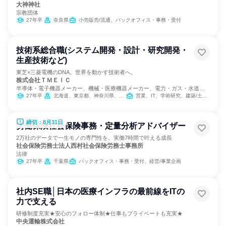
大神神社
宗教団体
27年卒
奈良県
小売販売/流通、バックオフィス・事務・受付
技術系総合職(システム開発・設計・研究開発・
生産技術など)
東芝×三菱電機のDNA。世界を動かす技術者へ。
株式会社ＴＭＥＩＣ
半導体・電子機器メーカー、機械・医療機器メーカー、電力・ガス・水道・
エネルギー
27年卒
北海道、東京都、神奈川県、愛知県、兵庫県、長崎県
営業、IT、学術研究、建築/土木/プラント専門職、製造・生産工程
締切：8月31日
労働保険社会保険事務・定量分析アドバイザー
2万社のデータで一生モノの専門性を。実働7時間で叶える成長
社会保険労務士法人西村社会保険労務士事務所
法律
27年卒
千葉県
バックオフィス・事務・受付、経営/事業企画
社内SE職│日本の医療インフラの最前線をITの
力で支える
研修制度充実★安心のフォロー体制★仕事もプライベートも充実★
中央運輸株式会社