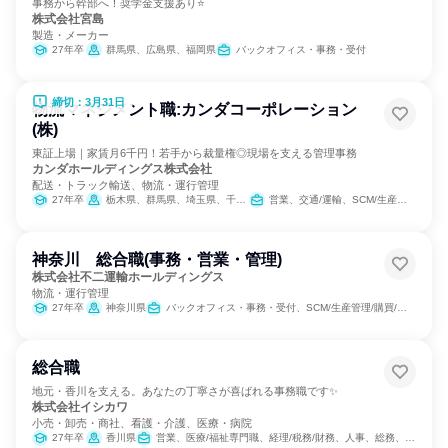
事務から幹部へ！奨学金支援あり⭐
株式会社宮島
製造・メーカー
27年卒
群馬県、広島県、福岡県
バックオフィス・事務・受付
締切：3月31日
物流マネジメント職:カンダコーポレーション
(株)
東証上場｜家賃月6千円！若手から裁量権◎現場を支える管理事務
カンダホールディングス株式会社
配送・トラック輸送、物流・運行管理
27年卒
栃木県、群馬県、埼玉県、千葉県、東京都、神奈川県、愛知県、大阪府
営業、交通/運輸、SCM/生産管理/購買/物流
神奈川 総合職(事務・営業・管理)
株式会社不二運輸ホールディングス
物流・運行管理
27年卒
神奈川県
バックオフィス・事務・受付、SCM/生産管理/購買/物流
総合職
地元・香川を支える。あなたの丁寧さが喜ばれる事務職です✨
株式会社イシカワ
小売・卸売・商社、看護・介護、医療・病院
27年卒
香川県
営業、医療/福祉専門職、経理/税務/財務、人事、総務、法務/知財、組織運営管理・公務員・事務系職種、経営/事業企画