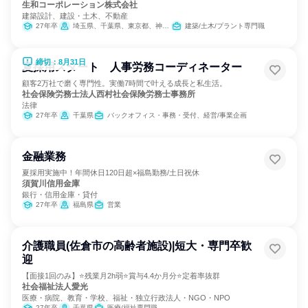
生和コーポレーション株式会社
建築設計、建設・土木、不動産
27年卒
埼玉県、千葉県、東京都、神奈川県
建築/土木/プラント専門職
締切：8月31日
夏採用スタート 人事労務コーディネーター
顧客2万社で磨く専門性。実働7時間で叶える成長と私生活。
社会保険労務士法人西村社会保険労務士事務所
法律
27年卒
千葉県
バックオフィス・事務・受付、経営/事業企画
金融業務
夏採用実施中！年間休日120日超×福島勤務/土日祝休
須賀川信用金庫
銀行・信用金庫・貸付
27年卒
福島県
営業
介護職員(佐倉市の高齢者施設)|短大・専門卒歓
迎
【面接1回のみ】⭐残業月2h弱⭐賞与4.4か月分⭐定着率抜群
社会福祉法人愛光
医療・病院、教育・学校、福祉・独立行政法人・NGO・NPO
27年卒
千葉県
医療/福祉専門職