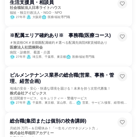
生活支援員・相談員
社会福祉法人日本ライトハウス
福祉・独立行政法人・NGO・NPO
27年卒
大阪府
医療/福祉専門職
※配属エリア確約あり※ 事務職(医療コース)
＃無資格OK＃首都圏配属確約＃選べる配属先病院#家賃補助あり
医療法人社団桐和会
病院・診療所、看護・介護
27年卒
埼玉県、千葉県、東京都
医療/福祉専門職
ビルメンテナンス業界の総合職(営業、事務・管
理、経営企画)
地域の安全・安心・快適な環境を届ける！未来を担う次世代募集！
株式会社アイビックス
生活関連サービス、セキュリティー・警備サービス
27年卒
千葉県、東京都、富山県、石川県、福井県、滋賀県、京都府
営業、サービス/接客、経理/税務/財務、人事、総務、IT、広報/IR、マーケティング・広告・宣伝、経営/事業企画
総合職(集団または個別の校舎講師)
月給26 万円～＆日曜休み！「一生モノのマネジメント力 」
株式会社早稲田アカデミー