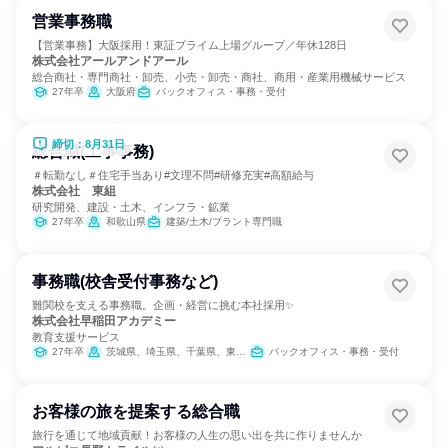
営業事務職
【営業事務】大阪採用！東証プライム上場グループ／年休128日
株式会社アールアンドアール
総合商社・専門商社・卸売、小売・卸売・商社、商用・産業用機械サービス
27年卒
大阪府
バックオフィス・事務・受付
締切：8月31日
総合職(工事事務)
＃転勤なし＃住宅手当あり#文理不問#研修充実#高額給与
株式会社 東組
研究開発、建設・土木、インフラ・鉱業
27年卒
和歌山県
建築/土木/プラント専門職
事務職(校舎受付事務など)
難関校を支える事務職。企画・経営に挑む本社採用✨
株式会社早稲田アカデミー
教育支援サービス
27年卒
茨城県、埼玉県、千葉県、東京都、神奈川県
バックオフィス・事務・受付
お客様の旅を提案する総合職
旅行を通じて地域貢献！お客様の人生の思い出を共に作りませんか