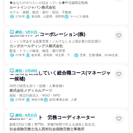
◆あなたのやりたいが詰まっている◆甲信越限定勤務
ルートインジャパン株式会社
ホテル・旅館、観光・旅行・宿泊、不動産
27年卒
新潟県、山梨県、長野県
サービス/接客
締切：3月31日
営業職:カンダコーポレーション(株)
じっくり伴走する提案営業！ノルマなし＆上場企業の安定感◎
カンダホールディングス株式会社
配送・トラック輸送、物流・運行管理
27年卒
栃木県、群馬県、埼玉県、千葉県、東京都、神奈川県、愛知県、大阪府
営業、交通/運輸、SCM/生産管理/購買/物流
締切：2月28日
管理職を目指していく総合職コース(マネージャ
ー候補)
20代で経営を担う！総務・人事候補⭐
株式会社メディカルアーツ
福祉・独立行政法人・NGO・NPO
27年卒
神奈川県
経営/事業企画、人事
締切：8月31日
夏採用スタート 労務コーディネーター
顧客2万社で磨く専門性。実働7時間で叶える成長と私生活。
社会保険労務士法人西村社会保険労務士事務所