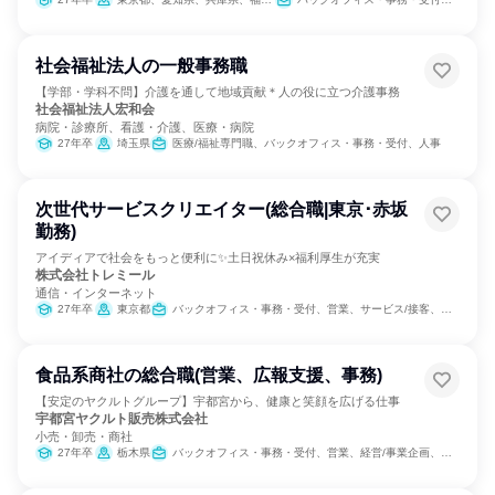
社会福祉法人の一般事務職
【学部・学科不問】介護を通して地域貢献＊人の役に立つ介護事務
社会福祉法人宏和会
病院・診療所、看護・介護、医療・病院
27年卒
埼玉県
医療/福祉専門職、バックオフィス・事務・受付、人事
次世代サービスクリエイター(総合職|東京･赤坂
勤務)
アイディアで社会をもっと便利に✨土日祝休み×福利厚生が充実
株式会社トレミール
通信・インターネット
27年卒
東京都
バックオフィス・事務・受付、営業、サービス/接客、経営/事業企画、SCM/生産管理/購買/物流、組織運営管理・公務員・事務系職種、出版/メディア/芸能/エンタメ専門職、クリエイティブ/デザイン職、商品企画、マーケティング・広告・宣伝
食品系商社の総合職(営業、広報支援、事務)
【安定のヤクルトグループ】宇都宮から、健康と笑顔を広げる仕事
宇都宮ヤクルト販売株式会社
小売・卸売・商社
27年卒
栃木県
バックオフィス・事務・受付、営業、経営/事業企画、経理/税務/財務、総務、広報/IR