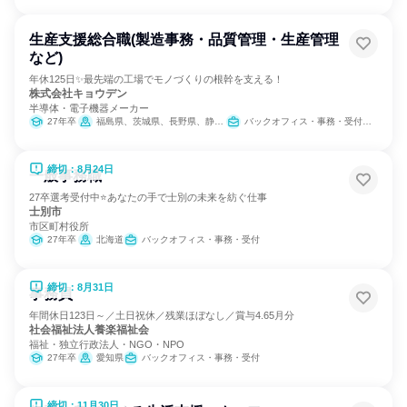
生産支援総合職(製造事務・品質管理・生産管理
など)
年休125日✨最先端の工場でモノづくりの根幹を支える！
株式会社キョウデン
半導体・電子機器メーカー
27年卒
福島県、茨城県、長野県、静岡県、大阪府
バックオフィス・事務・受付、SCM/生産管理/購買/物流、IT
締切：8月24日
一般事務職
27卒選考受付中⭐あなたの手で士別の未来を紡ぐ仕事
士別市
市区町村役所
27年卒
北海道
バックオフィス・事務・受付
締切：8月31日
事務員
年間休日123日～／土日祝休／残業ほぼなし／賞与4.65月分
社会福祉法人養楽福祉会
福祉・独立行政法人・NGO・NPO
27年卒
愛知県
バックオフィス・事務・受付
締切：11月30日