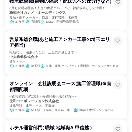
物流総合職(荷物の確認・配送先への仕分けなど)
8月も説明会開催！安定の食品グループで、幹部候補として活躍！
株式会社カナメ・ホールディングス
食品・飲料メーカー、物流・運行管理、水産業
27年卒
宮城県
SCM/生産管理/購買/物流
営業系総合職(あと施工アンカー工事の埼玉エリ
ア担当)
転勤なし！頑張った分は、正当に評価します✨
中央総業株式会社
建設・土木
27年卒
埼玉県
営業、建築/土木/プラント専門職、カスタマーサクセス
オンライン 会社説明会コース(施工管理職)※首
都圏配属
✅面接確約✅WEB1ｈ✅毎週開催✅月給27万円～
生和コーポレーション株式会社
建築設計、建設・土木、不動産
27年卒
埼玉県、千葉県、東京都、神奈川県
建築/土木/プラント専門職
ホテル運営部門( 職域:地域職A 甲信越 )