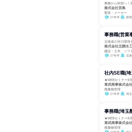
事務から幹部へ！
株式会社宮島
製造・メーカー
27年卒
群馬
事務職(営業
北海道の河川環境
株式会社北開水
建設・土木、ソフ
27年卒
北海
社内SE職(埼
★WEBセミナー8
東武商事株式会
廃棄物管理
27年卒
埼玉
事務職(埼玉
★WEBセミナー8
東武商事株式会
廃棄物管理