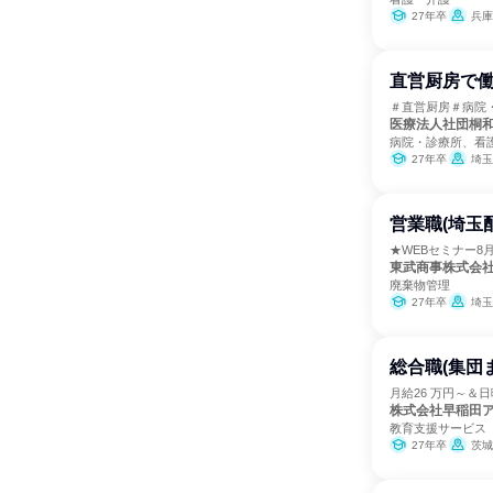
27年卒
兵庫
直営厨房で働
＃直営厨房＃病院
医療法人社団桐
病院・診療所、看
27年卒
埼玉
営業職(埼玉
★WEBセミナー8
東武商事株式会
廃棄物管理
27年卒
埼玉
総合職(集団
月給26 万円～＆
株式会社早稲田
教育支援サービス
27年卒
茨城