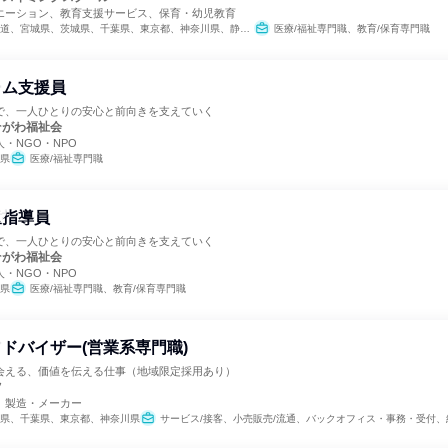
エーション、教育支援サービス、保育・幼児教育
宮城県、茨城県、千葉県、東京都、神奈川県、静岡県、愛知県、三重県、京都府、大阪府、兵庫県、奈良県、福岡県
医療/福祉専門職、教育/保育専門職
ーム支援員
で、一人ひとりの安心と前向きを支えていく
そがわ福祉会
・NGO・NPO
県
医療/福祉専門職
童指導員
で、一人ひとりの安心と前向きを支えていく
そがわ福祉会
・NGO・NPO
県
医療/福祉専門職、教育/保育専門職
ドバイザー(営業系専門職)
会える、価値を伝える仕事（地域限定採用あり）
ツ
、製造・メーカー
県、千葉県、東京都、神奈川県
サービス/接客、小売販売/流通、バックオフィス・事務・受付、組織運営管理・公務員・事務系職種、クリエイティブ/デザイン職、マ