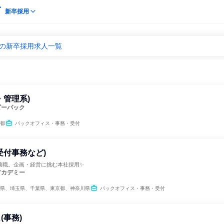
新卒採用
休の新卒採用求人一覧
・管理系)
ピーパック
都
バックオフィス・事務・受付
受付事務など)
務職。企画・経営に挑む本社採用✨
アカデミー
県、埼玉県、千葉県、東京都、神奈川県
バックオフィス・事務・受付
(事務)