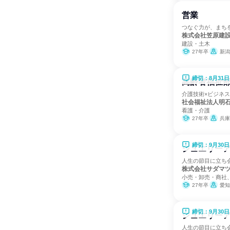
営業
つなぐ力が、まち
株式会社笠原建
建設・土木
27年卒
新潟
締切：8月31日
高齢者福祉
介護技術×ビジネ
社会福祉法人明
看護・介護
27年卒
兵庫
締切：9月30日
ジュエリーア
人生の節目に立ち
株式会社サダマ
小売・卸売・商社
27年卒
愛知
締切：9月30日
ジュエリーア
人生の節目に立ち