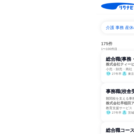
介護 事務 産
175件
1〜100件目
総合職(事務
株式会社ティー
小売・卸売・商社
27年卒
東京
事務職(校舎
難関校を支える事
株式会社早稲田
教育支援サービス
27年卒
茨城
総合職コース