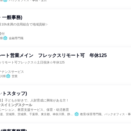
県
バックオフィス・事務・受付
・一般事務)
10h未満の信用組合で地域貢献✨
貸付
県
金融専門職
ート営業メイン フレックスリモート可 年休125
☆リモート可フレックス☆土日祝休☆年休125
テナンスサービス
川県
営業
ントスタッフ)
談】子どもが好きで、人財育成に興味がある方！
ンスイミングスクール
エーション、教育支援サービス、保育・幼児教育
宮城県、茨城県、千葉県、東京都、神奈川県、静岡県、愛知県、三重県、京都府、大阪府、兵庫県、奈良県、福岡県
教育/保育専門職、バックオフィス・