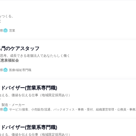
をつくる。
設
県
営業
部門のケアスタッフ
ス思考。成長できる老舗法人であなたらしく働く
石恵泉福祉会
県
医療/福祉専門職
ドバイザー(営業系専門職)
会える、価値を伝える仕事（地域限定採用あり）
ツ
、製造・メーカー
県
サービス/接客、小売販売/流通、バックオフィス・事務・受付、組織運営管理・公務員・事務系職種、クリエイティブ/デザイン職、マーケティン
ドバイザー(営業系専門職)
会える、価値を伝える仕事（地域限定採用あり）