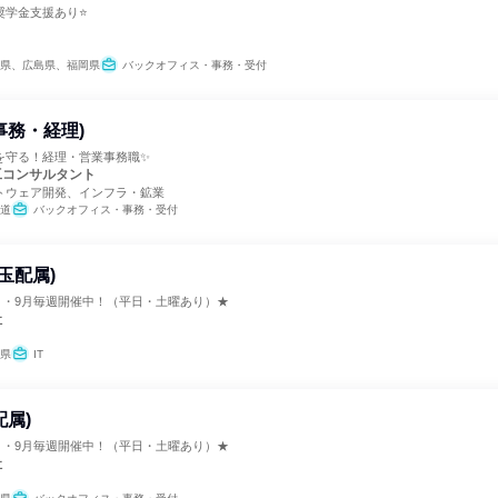
奨学金支援あり⭐
県、広島県、福岡県
バックオフィス・事務・受付
事務・経理)
を守る！経理・営業事務職✨
工コンサルタント
トウェア開発、インフラ・鉱業
道
バックオフィス・事務・受付
玉配属)
月・9月毎週開催中！（平日・土曜あり）★
社
県
IT
配属)
月・9月毎週開催中！（平日・土曜あり）★
社