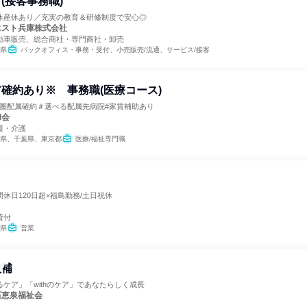
(接客事務職)
休産休あり／充実の教育＆研修制度で安心◎
エスト兵庫株式会社
動車販売、総合商社・専門商社・卸売
県
バックオフィス・事務・受付、小売販売/流通、サービス/接客
確約あり※ 事務職(医療コース)
都圏配属確約＃選べる配属先病院#家賃補助あり
和会
護・介護
県、千葉県、東京都
医療/福祉専門職
休日120日超×福島勤務/土日祝休
貸付
県
営業
候補
ケア」「withのケア」であなたらしく成長
石恵泉福祉会