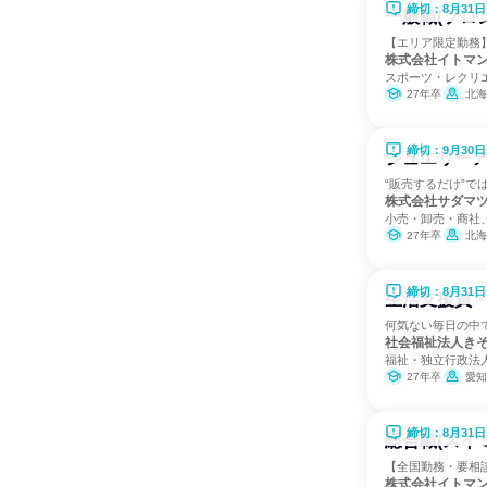
締切：8月31日
一般職(フロ
【エリア限定勤務
株式会社イトマ
スポーツ・レクリ
27年卒
北海道、
締切：9月30日
ジュエリーア
“販売するだけ”
株式会社サダマ
小売・卸売・商社
27年卒
北海道、茨城県、
締切：8月31日
生活支援員
何気ない毎日の中
社会福祉法人き
福祉・独立行政法人
27年卒
愛知
締切：8月31日
総合職(スイ
【全国勤務・要相
株式会社イトマ