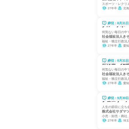
スポーツ・レクリ
27年卒
北海道、
締切：8月31日
グループホ
何気ない毎日の中
社会福祉法人き
福祉・独立行政法人
27年卒
愛知
締切：8月31日
保育士・児
何気ない毎日の中
社会福祉法人き
福祉・独立行政法人
27年卒
愛知
締切：9月30日
ジュエリーア
人生の節目に立ち
株式会社サダマ
小売・卸売・商社
27年卒
埼玉