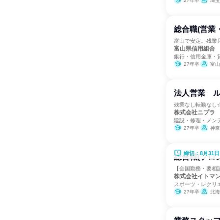
27年卒
埼玉
総合職(営業
富山で安定。残業月
富山県信用組合
銀行・信用金庫・
27年卒
富山
法人営業 ル
残業なし転勤なし
株式会社ニプラ
建設・修理・メン
27年卒
神奈
締切：8月31日
総合職(フロ
【全国勤務・要相
株式会社イトマ
スポーツ・レクリ
27年卒
北海道、