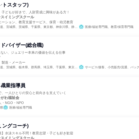
ントスタッフ)
】子どもが好きで、人財育成に興味がある方！
ンスイミングスクール
エーション、教育支援サービス、保育・幼児教育
宮城県、茨城県、千葉県、東京都、神奈川県、静岡県、愛知県、三重県、京都府、大阪府、兵庫県、奈良県、福岡県
医療/福祉専門職、教育/保育専門職
ドバイザー(総合職)
ではない、ジュエリー本来の価値を伝える仕事
ツ
、製造・メーカー
栃木県、群馬県、埼玉県、千葉県、東京都、神奈川県、新潟県、長野県、静岡県、愛知県、京都府、大阪府、兵庫県、奈良県、岡山県、広島県、香川県、福岡県、佐賀県、長崎県、熊本県、大分県、宮崎県、鹿児島県、沖縄県
サービス/接客、小売販売/流通、バックオフィス・事務・受付、組織運営管理・公務員・事務系職種、クリエイティブ
・職業指導員
で、一人ひとりの安心と前向きを支えていく
そがわ福祉会
・NGO・NPO
県
医療/福祉専門職
ミングコーチ)
談】水泳スキル不問！教育志望・子ども好き歓迎
ンスイミングスクール