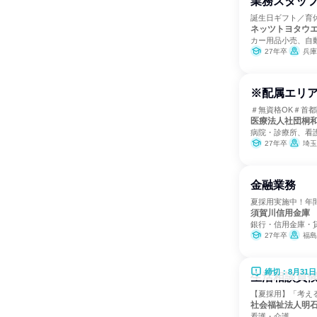
業務スタッフ
誕生日ギフト／育
ネッツトヨタウ
カー用品小売、自
27年卒
兵庫
※配属エリア
＃無資格OK＃首
医療法人社団桐
病院・診療所、看
27年卒
埼玉
金融業務
夏採用実施中！年間
須賀川信用金庫
銀行・信用金庫・
27年卒
福島
締切：8月31日
生活相談員
【夏採用】「考える
社会福祉法人明
看護・介護