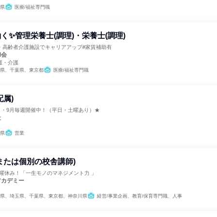
県
医療/福祉専門職
く✨管理栄養士(調理)・栄養士(調理)
・高齢者介護施設でキャリアアップ#家賃補助有
和会
護・介護
県、千葉県、東京都
医療/福祉専門職
配属)
月・9月毎週開催中！（平日・土曜あり）★
社
県
営業
または個別の校舎講師)
日曜休み！「一生モノのマネジメント力 」
アカデミー
県、埼玉県、千葉県、東京都、神奈川県
経営/事業企画、教育/保育専門職、人事