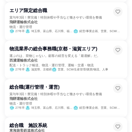
エリア限定総合職
賞与年3回！寮完備！特別休暇や手当など働きやすい環境を整備
飛騨運輸株式会社
物流・運行管理
27年卒
埼玉県、富山県、石川県、福井県、岐阜県、静岡県、愛知県、三重県、滋賀県、京都府、大阪府、兵庫県
経営/事業企画、営業、SCM/生産管理/購買/物流、バックオフィス・事務・受付、交通/運輸
物流業界の総合事務職(京都・滋賀エリア)
運ぶのは、荷物じゃない。顧客の経営を変える「最適解」だ。
西濃運輸株式会社
配送・トラック輸送、物流・運行管理、運輸・交通・物流
27年卒
滋賀県、京都府
営業、SCM/生産管理/購買/物流、人事
総合職(運行管理・運営)
賞与年3回！寮完備！特別休暇や手当など働きやすい環境を整備
飛騨運輸株式会社
物流・運行管理
27年卒
埼玉県、富山県、石川県、福井県、岐阜県、静岡県、愛知県、三重県、滋賀県、京都府、大阪府、兵庫県
経営/事業企画、営業、SCM/生産管理/購買/物流、バックオフィス・事務・受付、交通/運輸
総合職 施設系統
東海旅客鉄道株式会社