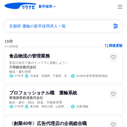
新卒採用
京都府 運輸の新卒採用求人一覧
15件
関連度順
1〜15件目
食品物流の管理業務
安定の会社で食のインフラに貢献しよう！
大和綜合株式会社
物流・運行管理
27年卒
北海道、茨城県、千葉県、京都府、兵庫県、愛媛県
SCM/生産管理/購買/物流
プロフェッショナル職 運輸系統
東海旅客鉄道株式会社
観光・旅行・宿泊、鉄道、不動産管理
27年卒
東京都、神奈川県、山梨県、長野県、岐阜県、静岡県、愛知県、三重県、滋賀県、京都府、大阪府
交通/運輸
〈創業40年〉広告代理店の企画総合職