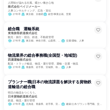
人間味が溢れる社風、暖かい働き心地
株式会社ペイジメーカー
人事コンサルティング、広告・宣伝
27年卒
東京都、京都府
経営/事業企画、営業
総合職 運輸系統
東海旅客鉄道株式会社
観光・旅行・宿泊、鉄道、不動産管理
27年卒
東京都、神奈川県、山梨県、長野県、岐阜県、静岡県、愛知県、三重県、滋賀県、京都府、大阪府
交通/運輸、人事
物流業界の総合事務職(全国型・地域型)
西濃運輸株式会社
配送・トラック輸送、物流・運行管理、運輸・交通・物流
27年卒
青森県、岩手県、宮城県、秋田県、山形県、福島県、茨城県、栃木県、群馬県、埼玉県、千葉県、東京都、神奈川県、新潟県、富山県、石川県、福井県、山梨県、長野県、岐阜県、静岡県、愛知県、三重県、滋賀県、京都府、大阪府、兵庫県、奈良県、和歌山県、岡山県、広島県、山口県
人事
プランナー職|日本の物流課題を解決する貨物鉄
道輸送の総合職
明日の物流をつくろう。
日本貨物鉄道株式会社
鉄道、物流・運行管理
27年卒
北海道、青森県、岩手県、宮城県、秋田県、山形県、福島県、茨城県、栃木県、群馬県、埼玉県、千葉県、東京都、神奈川県、新潟県、富山県、石川県、福井県、長野県、岐阜県、静岡県、愛知県、三重県、京都府、大阪府、兵庫県、鳥取県、島根県、岡山県、広島県、山口県、香川県、福岡県、佐賀県、大分県、鹿児島県
建築/土木/プラント専門職、交通/運輸、SCM/生産管理/購買/物流